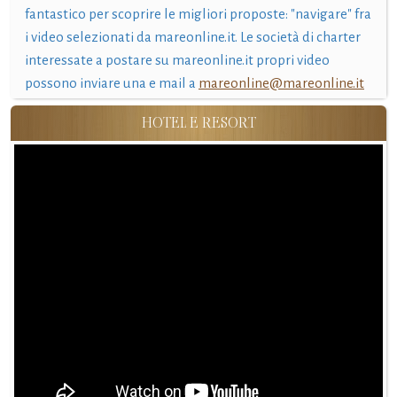
fantastico per scoprire le migliori proposte: "navigare" fra
i video selezionati da mareonline.it. Le società di charter
interessate a postare su mareonline.it propri video
possono inviare una e mail a
mareonline@mareonline.it
HOTEL E RESORT