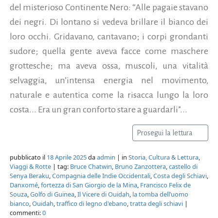
del misterioso Continente Nero: “Alle pagaie stavano
dei negri. Di lontano si vedeva brillare il bianco dei
loro occhi. Gridavano, cantavano; i corpi grondanti
sudore; quella gente aveva facce come maschere
grottesche; ma aveva ossa, muscoli, una vitalità
selvaggia, un’intensa energia nel movimento,
naturale e autentica come la risacca lungo la loro
costa... Era un gran conforto stare a guardarli”...
Prosegui la lettura
pubblicato il
18 Aprile 2025
da
admin
| in
Storia, Cultura & Lettura
,
Viaggi & Rotte
| tag:
Bruce Chatwin
,
Bruno Zanzottera
,
castello di
Senya Beraku
,
Compagnia delle Indie Occidentali
,
Costa degli Schiavi
,
Danxomé
,
fortezza di San Giorgio de la Mina
,
Francisco Felix de
Souza
,
Golfo di Guinea
,
Il Vicere di Ouidah
,
la tomba dell’uomo
bianco
,
Ouidah
,
traffico di legno d'ebano
,
tratta degli schiavi
|
commenti:
0