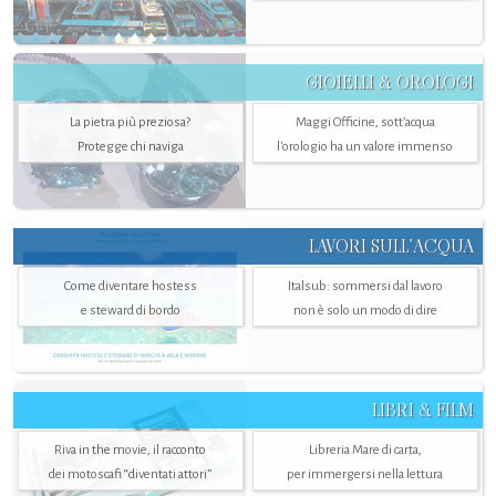
GIOIELLI & OROLOGI
La pietra più preziosa?
Maggi Officine, sott’acqua
Protegge chi naviga
l'orologio ha un valore immenso
LAVORI SULL’ACQUA
Come diventare hostess
Italsub: sommersi dal lavoro
e steward di bordo
non è solo un modo di dire
LIBRI & FILM
Riva in the movie, il racconto
Libreria Mare di carta,
dei motoscafi “diventati attori”
per immergersi nella lettura