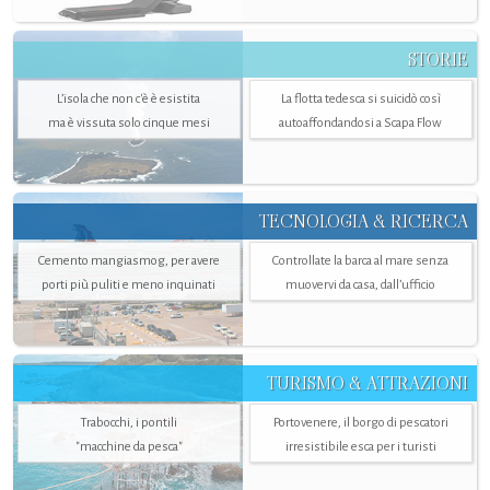
STORIE
L’isola che non c'è è esistita
La flotta tedesca si suicidò così
ma è vissuta solo cinque mesi
autoaffondandosi a Scapa Flow
TECNOLOGIA & RICERCA
Cemento mangiasmog, per avere
Controllate la barca al mare senza
porti più puliti e meno inquinati
muovervi da casa, dall’ufficio
TURISMO & ATTRAZIONI
Trabocchi, i pontili
Portovenere, il borgo di pescatori
"macchine da pesca"
irresistibile esca per i turisti