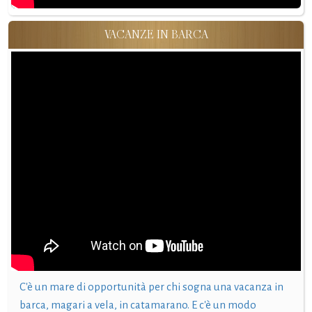
VACANZE IN BARCA
C'è un mare di opportunità per chi sogna una vacanza in
barca, magari a vela, in catamarano. E c'è un modo