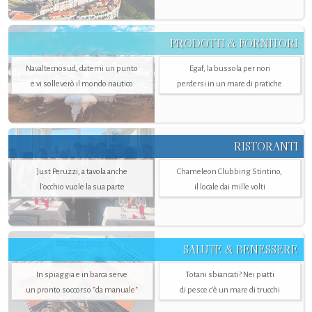
PRODOTTI & FORNITORI
Navaltecnosud, datemi un punto
Egaf, la bussola per non
e vi solleverò il mondo nautico
perdersi in un mare di pratiche
RISTORANTI
Just Peruzzi, a tavola anche
Chameleon Clubbing Stintino,
l’occhio vuole la sua parte
il locale dai mille volti
SALUTE & BENESSERE
In spiaggia e in barca serve
Totani sbiancati? Nei piatti
un pronto soccorso "da manuale"
di pesce c'è un mare di trucchi