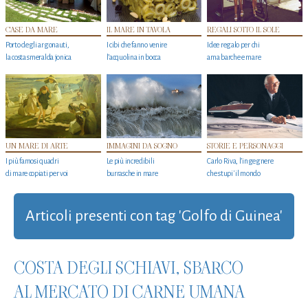
CASE DA MARE
IL MARE IN TAVOLA
REGALI SOTTO IL SOLE
Porto degli argonauti,
I cibi che fanno venire
Idee regalo per chi
la costa smeralda jonica
l’acquolina in bocca
ama barche e mare
UN MARE DI ARTE
IMMAGINI DA SOGNO
STORIE E PERSONAGGI
I più famosi quadri
Le più incredibili
Carlo Riva, l’ingegnere
di mare copiati per voi
burrasche in mare
che stupi' il mondo
Articoli presenti con tag 'Golfo di Guinea'
COSTA DEGLI SCHIAVI, SBARCO
AL MERCATO DI CARNE UMANA