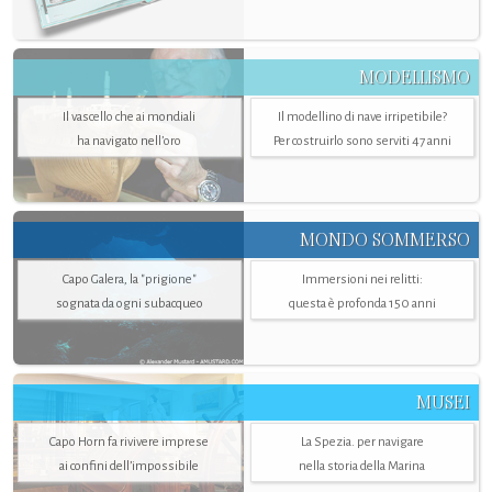
MODELLISMO
Il vascello che ai mondiali
Il modellino di nave irripetibile?
ha navigato nell’oro
Per costruirlo sono serviti 47 anni
MONDO SOMMERSO
Capo Galera, la "prigione"
Immersioni nei relitti:
sognata da ogni subacqueo
questa è profonda 150 anni
MUSEI
Capo Horn fa rivivere imprese
La Spezia. per navigare
ai confini dell’impossibile
nella storia della Marina