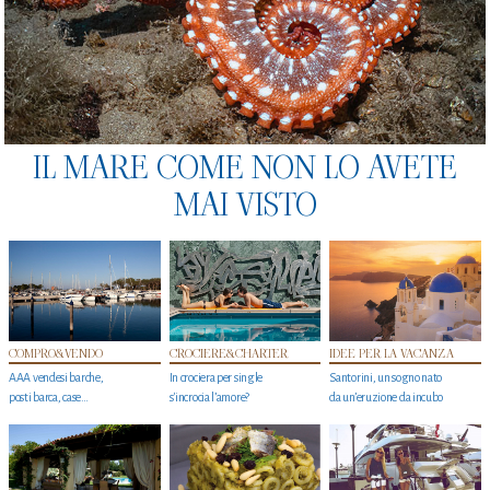
IL MARE COME NON LO AVETE
MAI VISTO
COMPRO&VENDO
CROCIERE&CHARTER
IDEE PER LA VACANZA
AAA vendesi barche,
In crociera per single
Santorini, un sogno nato
posti barca, case…
s'incrocia l’amore?
da un’eruzione da incubo