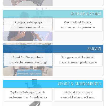
SCUOLE & CORSI
L'insegnante che spiega
Centro velico di Caprera,
il mare come nessun altro
tutti i segreti di acqua e vento
SERVIZI
Smart Boat Owner, la barca
Spiagge accessibili a disabili:
condivisa ha un mare di vantaggi
questa è un esempio da seguire
SPORT & ALLENAMENTO
Top Excite Technogym, per chi
Windsurf, a caccia di onde
vuol costruirsi un fisico da regata
e vento dalla Corsica a Okinawa