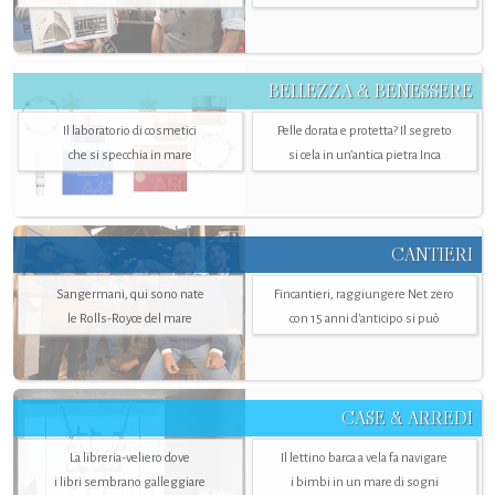
BELLEZZA & BENESSERE
Il laboratorio di cosmetici
Pelle dorata e protetta? Il segreto
che si specchia in mare
si cela in un’antica pietra Inca
CANTIERI
Sangermani, qui sono nate
Fincantieri, raggiungere Net zero
le Rolls-Royce del mare
con 15 anni d'anticipo si può
CASE & ARREDI
La libreria-veliero dove
Il lettino barca a vela fa navigare
i libri sembrano galleggiare
i bimbi in un mare di sogni