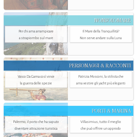
NONSOLOMARE
Per chi ama arrampicare
Il Mare della Tranquillità?
a strapiombo sul mare
Non serve andare sulla Luna
PERSONAGGI & RACCONTI
Vasco Da Gama così vince
Patrizia Mosconi, la stilista che
la guerra delle spezie
ama vestire gli yacht più eleganti
PORTI & MARINA
Palermo, il porto che ha saputo
Villasimius, tutto il meglio
diventare attrazione turistica
che può offrire un approdo