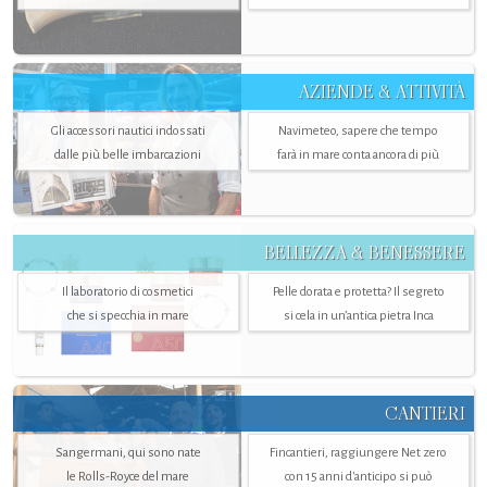
AZIENDE & ATTIVITÀ
Gli accessori nautici indossati
Navimeteo, sapere che tempo
dalle più belle imbarcazioni
farà in mare conta ancora di più
BELLEZZA & BENESSERE
Il laboratorio di cosmetici
Pelle dorata e protetta? Il segreto
che si specchia in mare
si cela in un’antica pietra Inca
CANTIERI
Sangermani, qui sono nate
Fincantieri, raggiungere Net zero
le Rolls-Royce del mare
con 15 anni d'anticipo si può