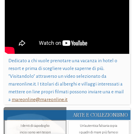
Dedicato a chi vuole prenotare una vacanza in hotel o
resort e prima di scegliere vuole saperne di più.
"Visitandolo" attraverso un video selezionato da
mareonline.it. I titolari di alberghi e villaggi interessati a
mettere on line propri filmati possono inviare una e mail
a
mareonline@mareonline.it
ARTE E COLLEZIONISMO
I denti di capodoglio
Un’autentica falsaria copia
incisi sono veri tesori
i quadri di mare più famosi