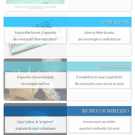
LIBRI & FILM
Riva in the movie, il racconto
Libreria Mare di carta,
dei motoscafi “diventati attori”
per immergersi nella lettura
MODELLISMO
Il vascello che ai mondiali
Il modellino di nave irripetibile?
ha navigato nell’oro
Per costruirlo sono serviti 47 anni
MONDO SOMMERSO
Capo Galera, la "prigione"
Immersioni nei relitti:
sognata da ogni subacqueo
questa è profonda 150 anni