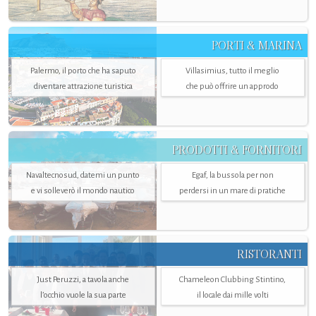
PORTI & MARINA
Palermo, il porto che ha saputo
Villasimius, tutto il meglio
diventare attrazione turistica
che può offrire un approdo
PRODOTTI & FORNITORI
Navaltecnosud, datemi un punto
Egaf, la bussola per non
e vi solleverò il mondo nautico
perdersi in un mare di pratiche
RISTORANTI
Just Peruzzi, a tavola anche
Chameleon Clubbing Stintino,
l’occhio vuole la sua parte
il locale dai mille volti