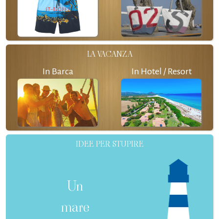
LA VACANZA
In Barca
In Hotel / Resort
IDEE PER STUPIRE
Un
mare