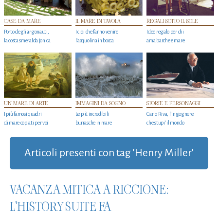
CASE DA MARE
IL MARE IN TAVOLA
REGALI SOTTO IL SOLE
Porto degli argonauti,
I cibi che fanno venire
Idee regalo per chi
la costa smeralda jonica
l’acquolina in bocca
ama barche e mare
UN MARE DI ARTE
IMMAGINI DA SOGNO
STORIE E PERSONAGGI
I più famosi quadri
Le più incredibili
Carlo Riva, l’ingegnere
di mare copiati per voi
burrasche in mare
che stupi' il mondo
Articoli presenti con tag 'Henry Miller'
VACANZA MITICA A RICCIONE:
L'HISTORY SUITE FA