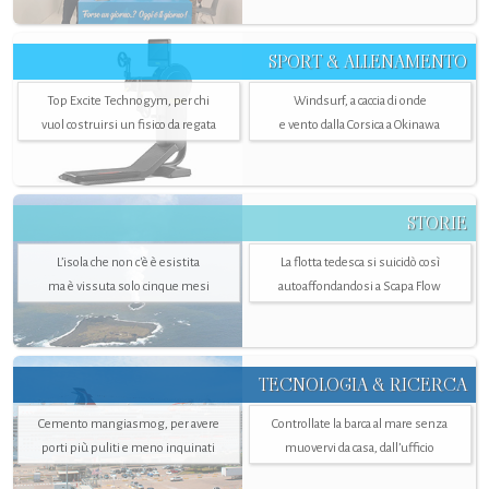
SPORT & ALLENAMENTO
Top Excite Technogym, per chi
Windsurf, a caccia di onde
vuol costruirsi un fisico da regata
e vento dalla Corsica a Okinawa
STORIE
L’isola che non c'è è esistita
La flotta tedesca si suicidò così
ma è vissuta solo cinque mesi
autoaffondandosi a Scapa Flow
TECNOLOGIA & RICERCA
Cemento mangiasmog, per avere
Controllate la barca al mare senza
porti più puliti e meno inquinati
muovervi da casa, dall’ufficio