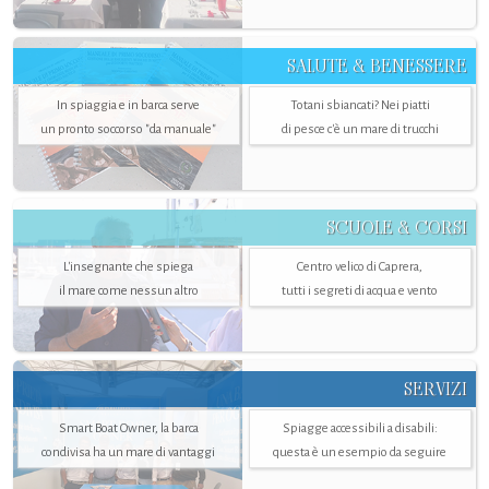
SALUTE & BENESSERE
In spiaggia e in barca serve
Totani sbiancati? Nei piatti
un pronto soccorso "da manuale"
di pesce c'è un mare di trucchi
SCUOLE & CORSI
L'insegnante che spiega
Centro velico di Caprera,
il mare come nessun altro
tutti i segreti di acqua e vento
SERVIZI
Smart Boat Owner, la barca
Spiagge accessibili a disabili:
condivisa ha un mare di vantaggi
questa è un esempio da seguire