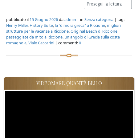
Prosegui la lettura
pubblicato il
15 Giugno 2026
da
admin
| in
Senza categoria
| tag:
Henry Miller
,
History Suite
,
la "dimora greca" a Riccione
,
migliori
strutture per le vacanze a Riccione
,
Original Beach di Riccione
,
passeggiate da mito a Riccione
,
un angolo di Grecia sulla costa
romagnola
,
Viale Ceccarini
| commenti:
0
VIDEOMARE QUANT'È BELLO