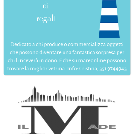
di
regali
Dedicato a chi produce o commercializza oggetti
che possono diventare una fantastica sorpresa per
chi li riceverà in dono. E che su mareonline possono
trovare la miglior vetrina. Info: Cristina, 351 9744943