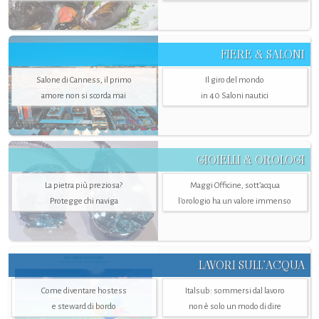
FIERE & SALONI
Salone di Canness, il primo
Il giro del mondo
amore non si scorda mai
in 40 Saloni nautici
GIOIELLI & OROLOGI
La pietra più preziosa?
Maggi Officine, sott’acqua
Protegge chi naviga
l'orologio ha un valore immenso
LAVORI SULL’ACQUA
Come diventare hostess
Italsub: sommersi dal lavoro
e steward di bordo
non è solo un modo di dire