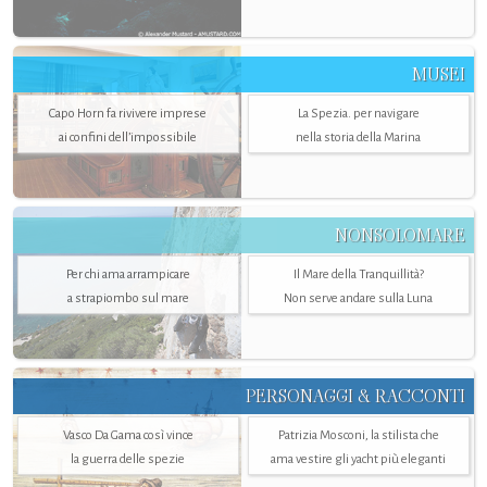
MUSEI
Capo Horn fa rivivere imprese
La Spezia. per navigare
ai confini dell’impossibile
nella storia della Marina
NONSOLOMARE
Per chi ama arrampicare
Il Mare della Tranquillità?
a strapiombo sul mare
Non serve andare sulla Luna
PERSONAGGI & RACCONTI
Vasco Da Gama così vince
Patrizia Mosconi, la stilista che
la guerra delle spezie
ama vestire gli yacht più eleganti