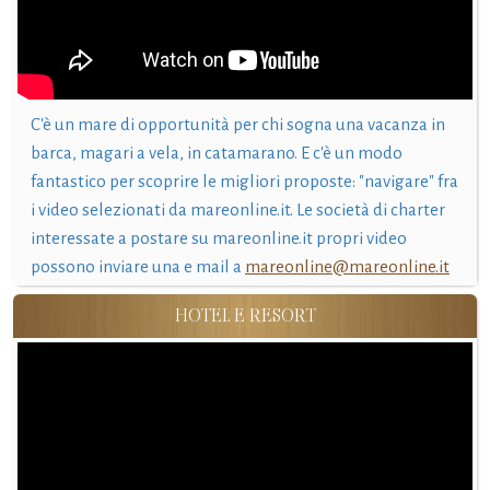
C'è un mare di opportunità per chi sogna una vacanza in
barca, magari a vela, in catamarano. E c'è un modo
fantastico per scoprire le migliori proposte: "navigare" fra
i video selezionati da mareonline.it. Le società di charter
interessate a postare su mareonline.it propri video
possono inviare una e mail a
mareonline@mareonline.it
HOTEL E RESORT