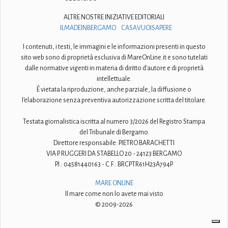
ALTRE NOSTRE INIZIATIVE EDITORIALI
ILMADEINBERGAMO
CASAVUOISAPERE
I contenuti, i testi, le immagini e le informazioni presenti in questo
sito web sono di proprietà esclusiva di MareOnLine.it e sono tutelati
dalle normative vigenti in materia di diritto d'autore e di proprietà
intellettuale.
È vietata la riproduzione, anche parziale, la diffusione o
l'elaborazione senza preventiva autorizzazione scritta del titolare.
Testata giornalistica iscritta al numero 3/2026 del Registro Stampa
del Tribunale di Bergamo.
Direttore responsabile: PIETRO BARACHETTI
VIA P. RUGGERI DA STABELLO 20 - 24123 BERGAMO
P.I.: 04581440163 - C.F.: BRCPTR61H23A794P
MARE ONLINE
Il mare come non lo avete mai visto
© 2009-2026