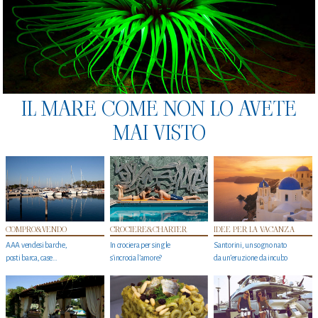
IL MARE COME NON LO AVETE
MAI VISTO
COMPRO&VENDO
CROCIERE&CHARTER
IDEE PER LA VACANZA
AAA vendesi barche,
In crociera per single
Santorini, un sogno nato
posti barca, case…
s'incrocia l’amore?
da un’eruzione da incubo