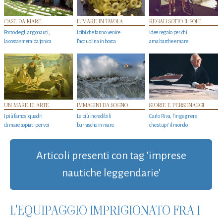
CASE DA MARE
IL MARE IN TAVOLA
REGALI SOTTO IL SOLE
Porto degli argonauti,
I cibi che fanno venire
Idee regalo per chi
la costa smeralda jonica
l’acquolina in bocca
ama barche e mare
UN MARE DI ARTE
IMMAGINI DA SOGNO
STORIE E PERSONAGGI
I più famosi quadri
Le più incredibili
Carlo Riva, l’ingegnere
di mare copiati per voi
burrasche in mare
che stupi' il mondo
Articoli presenti con tag 'imprese
nautiche leggendarie'
L'EQUIPAGGIO IMPRIGIONATO FRA I