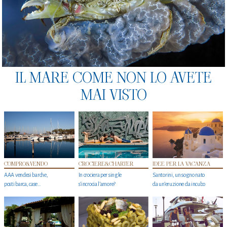
IL MARE COME NON LO AVETE
MAI VISTO
COMPRO&VENDO
CROCIERE&CHARTER
IDEE PER LA VACANZA
AAA vendesi barche,
In crociera per single
Santorini, un sogno nato
posti barca, case…
s'incrocia l’amore?
da un’eruzione da incubo