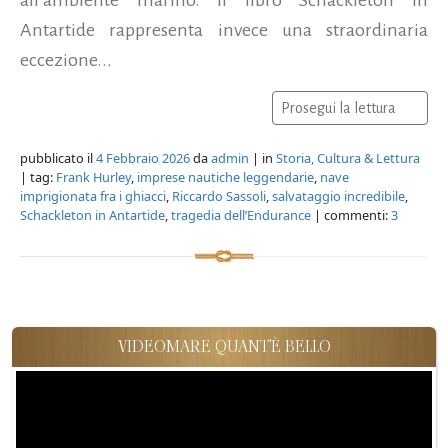
Antartide rappresenta invece una straordinaria
eccezione...
Prosegui la lettura
pubblicato il
4 Febbraio 2026
da
admin
| in
Storia, Cultura & Lettura
| tag:
Frank Hurley
,
imprese nautiche leggendarie
,
nave
imprigionata fra i ghiacci
,
Riccardo Sassoli
,
salvataggio incredibile
,
Schackleton in Antartide
,
tragedia dell’Endurance
| commenti:
3
VIDEOMARE QUANT'È BELLO