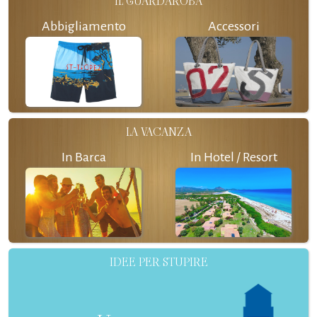
IL GUARDAROBA
Abbigliamento
Accessori
LA VACANZA
In Barca
In Hotel / Resort
IDEE PER STUPIRE