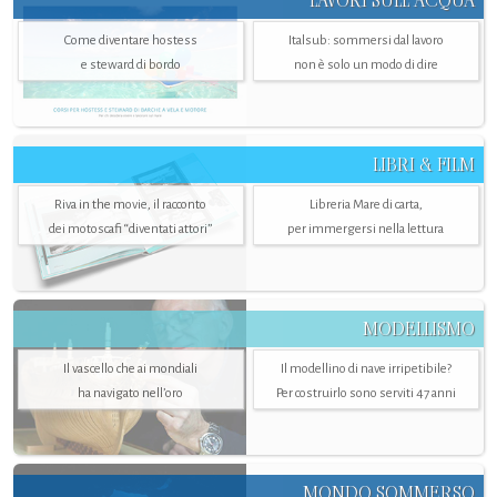
LAVORI SULL’ACQUA
Come diventare hostess
Italsub: sommersi dal lavoro
e steward di bordo
non è solo un modo di dire
LIBRI & FILM
Riva in the movie, il racconto
Libreria Mare di carta,
dei motoscafi “diventati attori”
per immergersi nella lettura
MODELLISMO
Il vascello che ai mondiali
Il modellino di nave irripetibile?
ha navigato nell’oro
Per costruirlo sono serviti 47 anni
MONDO SOMMERSO