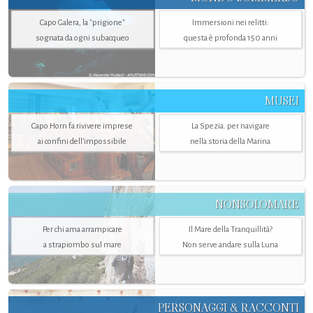
Capo Galera, la "prigione"
Immersioni nei relitti:
sognata da ogni subacqueo
questa è profonda 150 anni
MUSEI
Capo Horn fa rivivere imprese
La Spezia. per navigare
ai confini dell’impossibile
nella storia della Marina
NONSOLOMARE
Per chi ama arrampicare
Il Mare della Tranquillità?
a strapiombo sul mare
Non serve andare sulla Luna
PERSONAGGI & RACCONTI