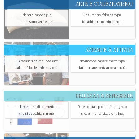
ARTE E COLLEZIONISMO
I denti di capodoglio
Un’autentica falsaria copia
incisi sono veri tesori
i quadri di mare più famosi
AZIENDE & ATTIVITÀ
Gli accessori nautici indossati
Navimeteo, sapere che tempo
dalle più belle imbarcazioni
farà in mare conta ancora di più
BELLEZZA & BENESSERE
Il laboratorio di cosmetici
Pelle dorata e protetta? Il segreto
che si specchia in mare
si cela in un’antica pietra Inca