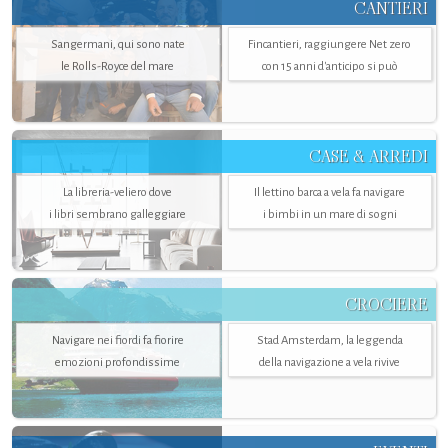
CANTIERI
Sangermani, qui sono nate
Fincantieri, raggiungere Net zero
le Rolls-Royce del mare
con 15 anni d'anticipo si può
CASE & ARREDI
La libreria-veliero dove
Il lettino barca a vela fa navigare
i libri sembrano galleggiare
i bimbi in un mare di sogni
CROCIERE
Navigare nei fiordi fa fiorire
Stad Amsterdam, la leggenda
emozioni profondissime
della navigazione a vela rivive