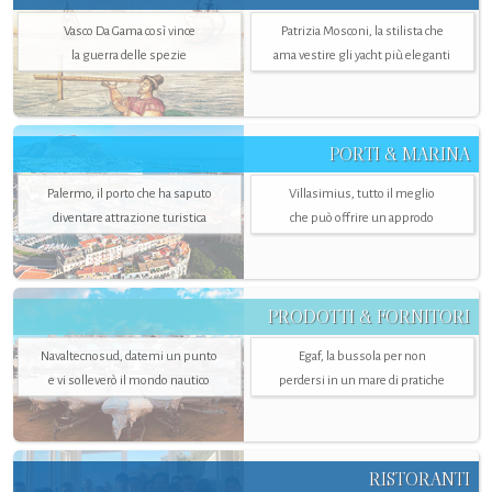
Vasco Da Gama così vince
Patrizia Mosconi, la stilista che
la guerra delle spezie
ama vestire gli yacht più eleganti
PORTI & MARINA
Palermo, il porto che ha saputo
Villasimius, tutto il meglio
diventare attrazione turistica
che può offrire un approdo
PRODOTTI & FORNITORI
Navaltecnosud, datemi un punto
Egaf, la bussola per non
e vi solleverò il mondo nautico
perdersi in un mare di pratiche
RISTORANTI