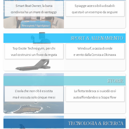
Smart Boat Owner, la barca
Spiagge accessibili a disabili:
condivisa ha un mare di vantaggi
questa è un esempio da seguire
SPORT & ALLENAMENTO
Top Excite Technogym, per chi
Windsurf, a caccia di onde
vuol costruirsi un fisico da regata
e vento dalla Corsica a Okinawa
STORIE
L’isola che non c'è è esistita
La flotta tedesca si suicidò così
ma è vissuta solo cinque mesi
autoaffondandosi a Scapa Flow
TECNOLOGIA & RICERCA