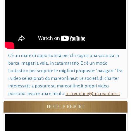
C'è un mare di opportunità per chi sogna una vacanza in
barca, magari a vela, in catamarano. E c'è un modo
fantastico per scoprire le migliori proposte: "navigare" fra
i video selezionati da mareonline.it. Le società di charter
interessate a postare su mareonline.it propri video
possono inviare una e mail a
mareonline@mareonline.it
HOTEL E RESORT