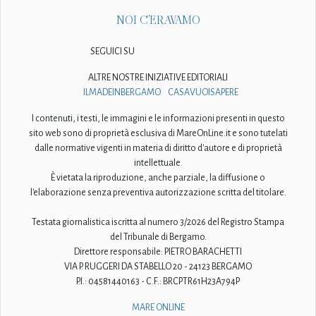
NOI C'ERAVAMO
SEGUICI SU
ALTRE NOSTRE INIZIATIVE EDITORIALI
ILMADEINBERGAMO
CASAVUOISAPERE
I contenuti, i testi, le immagini e le informazioni presenti in questo
sito web sono di proprietà esclusiva di MareOnLine.it e sono tutelati
dalle normative vigenti in materia di diritto d'autore e di proprietà
intellettuale.
È vietata la riproduzione, anche parziale, la diffusione o
l'elaborazione senza preventiva autorizzazione scritta del titolare.
Testata giornalistica iscritta al numero 3/2026 del Registro Stampa
del Tribunale di Bergamo.
Direttore responsabile: PIETRO BARACHETTI
VIA P. RUGGERI DA STABELLO 20 - 24123 BERGAMO
P.I.: 04581440163 - C.F.: BRCPTR61H23A794P
MARE ONLINE