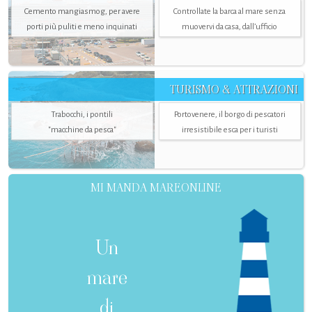
Cemento mangiasmog, per avere
Controllate la barca al mare senza
porti più puliti e meno inquinati
muovervi da casa, dall’ufficio
TURISMO & ATTRAZIONI
Trabocchi, i pontili
Portovenere, il borgo di pescatori
"macchine da pesca"
irresistibile esca per i turisti
MI MANDA MAREONLINE
Un
mare
di