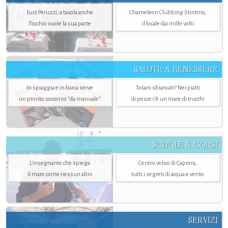
Just Peruzzi, a tavola anche
Chameleon Clubbing Stintino,
l’occhio vuole la sua parte
il locale dai mille volti
SALUTE & BENESSERE
In spiaggia e in barca serve
Totani sbiancati? Nei piatti
un pronto soccorso "da manuale"
di pesce c'è un mare di trucchi
SCUOLE & CORSI
L'insegnante che spiega
Centro velico di Caprera,
il mare come nessun altro
tutti i segreti di acqua e vento
SERVIZI