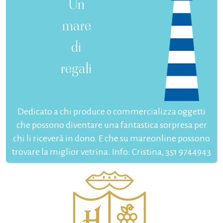
Un
mare
di
regali
Dedicato a chi produce o commercializza oggetti
che possono diventare una fantastica sorpresa per
chi li riceverà in dono. E che su mareonline possono
trovare la miglior vetrina. Info: Cristina, 351 9744943