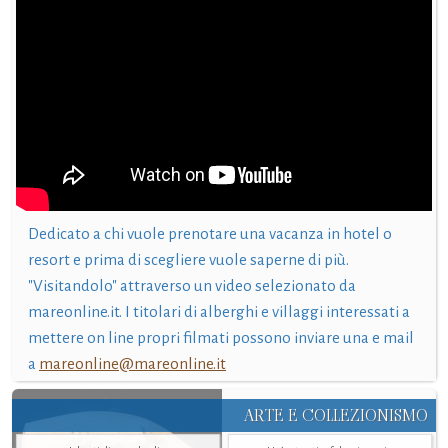
Dedicato a chi vuole prenotare una vacanza in hotel o
resort e prima di scegliere vuole saperne di più.
"Visitandolo" attraverso un video selezionato da
mareonline.it. I titolari di alberghi e villaggi interessati a
mettere on line propri filmati possono inviare una e mail
a
mareonline@mareonline.it
ARTE E COLLEZIONISMO