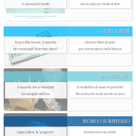
e steward di bordo
non è solo un modo di dire
LIBRI & FILM
Riva in the movie, il racconto
Libreria Mare di carta,
dei motoscafi “diventati attori”
per immergersi nella lettura
MODELLISMO
Il vascello che ai mondiali
Il modellino di nave irripetibile?
ha navigato nell’oro
Per costruirlo sono serviti 47 anni
MONDO SOMMERSO
Capo Galera, la "prigione"
Immersioni nei relitti: