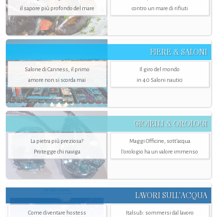
il sapore più profondo del mare
contro un mare di rifiuti
FIERE & SALONI
Salone di Canness, il primo
Il giro del mondo
amore non si scorda mai
in 40 Saloni nautici
GIOIELLI & OROLOGI
La pietra più preziosa?
Maggi Officine, sott’acqua
Protegge chi naviga
l'orologio ha un valore immenso
LAVORI SULL’ACQUA
Come diventare hostess
Italsub: sommersi dal lavoro