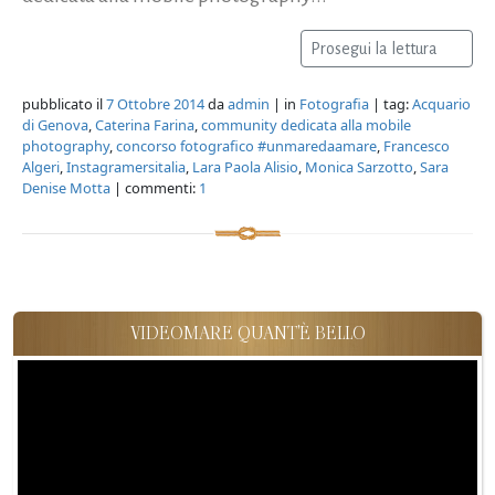
Prosegui la lettura
pubblicato il
7 Ottobre 2014
da
admin
| in
Fotografia
| tag:
Acquario
di Genova
,
Caterina Farina
,
community dedicata alla mobile
photography
,
concorso fotografico #unmaredaamare
,
Francesco
Algeri
,
Instagramersitalia
,
Lara Paola Alisio
,
Monica Sarzotto
,
Sara
Denise Motta
| commenti:
1
VIDEOMARE QUANT'È BELLO