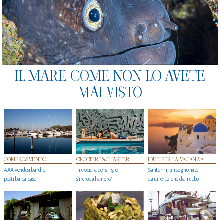
IL MARE COME NON LO AVETE
MAI VISTO
COMPRO&VENDO
CROCIERE&CHARTER
IDEE PER LA VACANZA
AAA vendesi barche,
In crociera per single
Santorini, un sogno nato
posti barca, case…
s'incrocia l’amore?
da un’eruzione da incubo