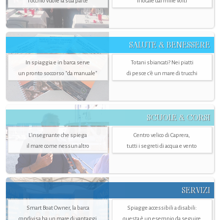
l’occhio vuole la sua parte
il locale dai mille volti
SALUTE & BENESSERE
In spiaggia e in barca serve
Totani sbiancati? Nei piatti
un pronto soccorso "da manuale"
di pesce c'è un mare di trucchi
SCUOLE & CORSI
L'insegnante che spiega
Centro velico di Caprera,
il mare come nessun altro
tutti i segreti di acqua e vento
SERVIZI
Smart Boat Owner, la barca
Spiagge accessibili a disabili:
condivisa ha un mare di vantaggi
questa è un esempio da seguire