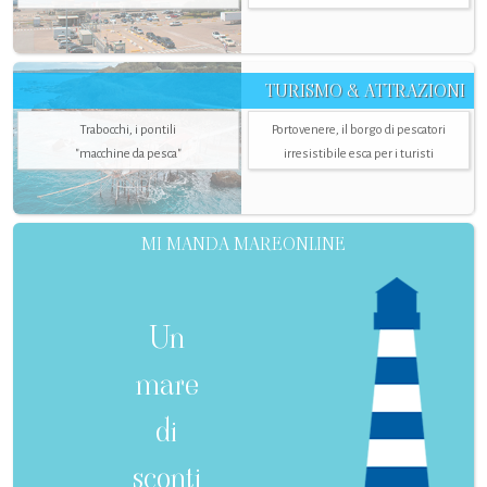
TURISMO & ATTRAZIONI
Trabocchi, i pontili
Portovenere, il borgo di pescatori
"macchine da pesca"
irresistibile esca per i turisti
MI MANDA MAREONLINE
Un
mare
di
sconti