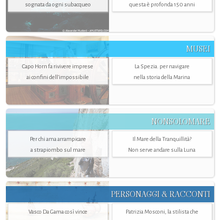
sognata da ogni subacqueo
questa è profonda 150 anni
MUSEI
Capo Horn fa rivivere imprese
La Spezia. per navigare
ai confini dell’impossibile
nella storia della Marina
NONSOLOMARE
Per chi ama arrampicare
Il Mare della Tranquillità?
a strapiombo sul mare
Non serve andare sulla Luna
PERSONAGGI & RACCONTI
Vasco Da Gama così vince
Patrizia Mosconi, la stilista che