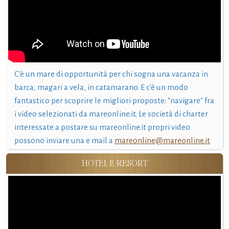
C'è un mare di opportunità per chi sogna una vacanza in
barca, magari a vela, in catamarano. E c'è un modo
fantastico per scoprire le migliori proposte: "navigare" fra
i video selezionati da mareonline.it. Le società di charter
interessate a postare su mareonline.it propri video
possono inviare una e mail a
mareonline@mareonline.it
HOTEL E RESORT