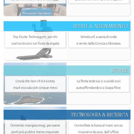
SPORT & ALLENAMENTO
Top Excite Technogym, per chi
Windsurf, a caccia di onde
vuol costruirsi un fisico da regata
e vento dalla Corsica a Okinawa
STORIE
L’isola che non c'è è esistita
La flotta tedesca si suicidò così
ma è vissuta solo cinque mesi
autoaffondandosi a Scapa Flow
TECNOLOGIA & RICERCA
Cemento mangiasmog, per avere
Controllate la barca al mare senza
porti più puliti e meno inquinati
muovervi da casa, dall’ufficio