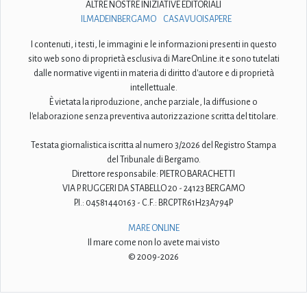
ALTRE NOSTRE INIZIATIVE EDITORIALI
ILMADEINBERGAMO
CASAVUOISAPERE
I contenuti, i testi, le immagini e le informazioni presenti in questo
sito web sono di proprietà esclusiva di MareOnLine.it e sono tutelati
dalle normative vigenti in materia di diritto d'autore e di proprietà
intellettuale.
È vietata la riproduzione, anche parziale, la diffusione o
l'elaborazione senza preventiva autorizzazione scritta del titolare.
Testata giornalistica iscritta al numero 3/2026 del Registro Stampa
del Tribunale di Bergamo.
Direttore responsabile: PIETRO BARACHETTI
VIA P. RUGGERI DA STABELLO 20 - 24123 BERGAMO
P.I.: 04581440163 - C.F.: BRCPTR61H23A794P
MARE ONLINE
Il mare come non lo avete mai visto
© 2009-2026