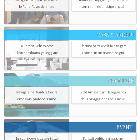
le Rolls-Royce del mare
con 15 anni d'anticipo si può
CASE & ARREDI
La libreria-veliero dove
Il lettino barca a vela fa navigare
i libri sembrano galleggiare
i bimbi in un mare di sogni
CROCIERE
Navigare nei fiordi fa fiorire
Stad Amsterdam, la leggenda
emozioni profondissime
della navigazione a vela rivive
EVENTI
Le sagre dove gustare tutto
Fondali puliti, la missione