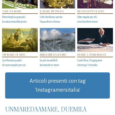
CASE DA MARE
IL MARE IN TAVOLA
REGALI SOTTO IL SOLE
Porto degli argonauti,
I cibi che fanno venire
Idee regalo per chi
la costa smeralda jonica
l’acquolina in bocca
ama barche e mare
UN MARE DI ARTE
IMMAGINI DA SOGNO
STORIE E PERSONAGGI
I più famosi quadri
Le più incredibili
Carlo Riva, l’ingegnere
di mare copiati per voi
burrasche in mare
che stupi' il mondo
Articoli presenti con tag
'Instagramersitalia'
UNMAREDAAMARE, DUEMILA