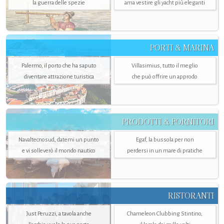
la guerra delle spezie
ama vestire gli yacht più eleganti
PORTI & MARINA
Palermo, il porto che ha saputo
Villasimius, tutto il meglio
diventare attrazione turistica
che può offrire un approdo
PRODOTTI & FORNITORI
Navaltecnosud, datemi un punto
Egaf, la bussola per non
e vi solleverò il mondo nautico
perdersi in un mare di pratiche
RISTORANTI
Just Peruzzi, a tavola anche
Chameleon Clubbing Stintino,