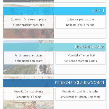
MUSEI
Capo Horn fa rivivere imprese
La Spezia. per navigare
ai confini dell’impossibile
nella storia della Marina
NONSOLOMARE
Per chi ama arrampicare
Il Mare della Tranquillità?
a strapiombo sul mare
Non serve andare sulla Luna
PERSONAGGI & RACCONTI
Vasco Da Gama così vince
Patrizia Mosconi, la stilista che
la guerra delle spezie
ama vestire gli yacht più eleganti