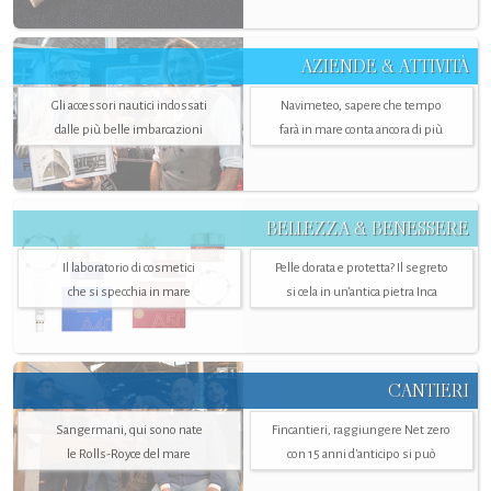
AZIENDE & ATTIVITÀ
Gli accessori nautici indossati
Navimeteo, sapere che tempo
dalle più belle imbarcazioni
farà in mare conta ancora di più
BELLEZZA & BENESSERE
Il laboratorio di cosmetici
Pelle dorata e protetta? Il segreto
che si specchia in mare
si cela in un’antica pietra Inca
CANTIERI
Sangermani, qui sono nate
Fincantieri, raggiungere Net zero
le Rolls-Royce del mare
con 15 anni d'anticipo si può