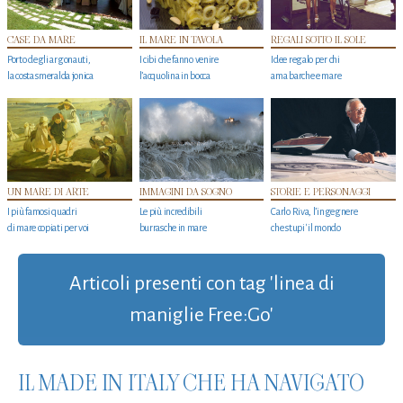
CASE DA MARE
IL MARE IN TAVOLA
REGALI SOTTO IL SOLE
Porto degli argonauti,
I cibi che fanno venire
Idee regalo per chi
la costa smeralda jonica
l’acquolina in bocca
ama barche e mare
UN MARE DI ARTE
IMMAGINI DA SOGNO
STORIE E PERSONAGGI
I più famosi quadri
Le più incredibili
Carlo Riva, l’ingegnere
di mare copiati per voi
burrasche in mare
che stupi' il mondo
Articoli presenti con tag 'linea di
maniglie Free:Go'
IL MADE IN ITALY CHE HA NAVIGATO