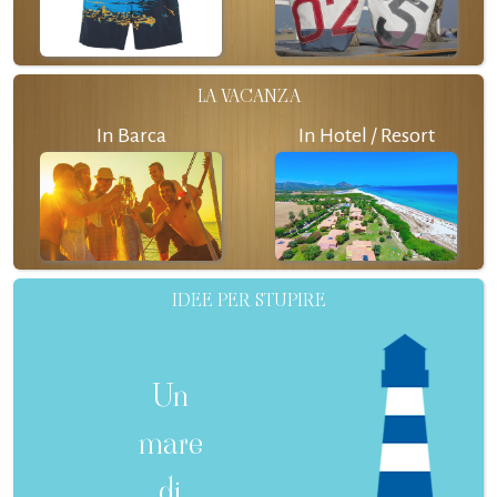
LA VACANZA
In Barca
In Hotel / Resort
IDEE PER STUPIRE
Un
mare
di