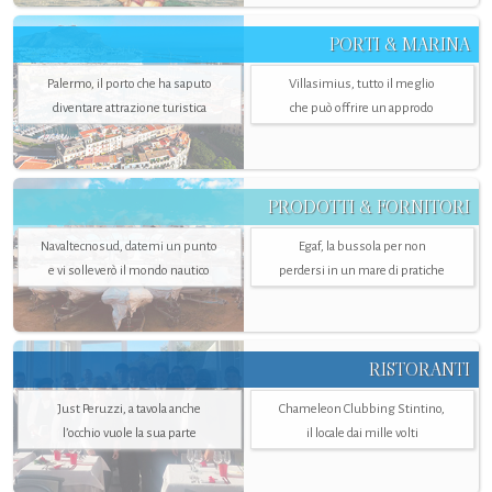
PORTI & MARINA
Palermo, il porto che ha saputo
Villasimius, tutto il meglio
diventare attrazione turistica
che può offrire un approdo
PRODOTTI & FORNITORI
Navaltecnosud, datemi un punto
Egaf, la bussola per non
e vi solleverò il mondo nautico
perdersi in un mare di pratiche
RISTORANTI
Just Peruzzi, a tavola anche
Chameleon Clubbing Stintino,
l’occhio vuole la sua parte
il locale dai mille volti