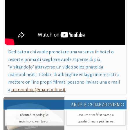
Dedicato a chi vuole prenotare una vacanza in hotel o
resort e prima di scegliere vuole saperne di più.
"Visitandolo" attraverso un video selezionato da
mareonline.it. I titolari di alberghi e villaggi interessati a
mettere on line propri filmati possono inviare una e mail
a
mareonline@mareonline.it
ARTE E COLLEZIONISMO
I denti di capodoglio
Un’autentica falsaria copia
incisi sono veri tesori
i quadri di mare più famosi