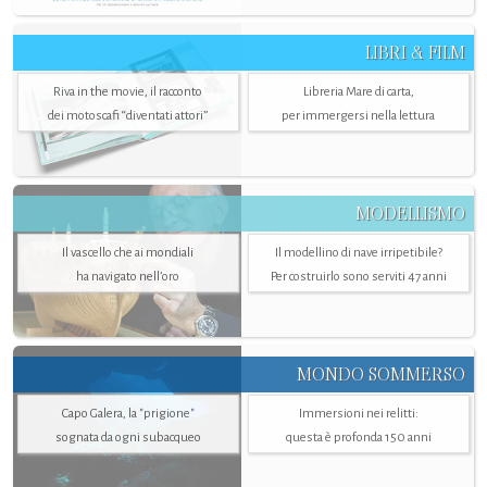
LIBRI & FILM
Riva in the movie, il racconto
Libreria Mare di carta,
dei motoscafi “diventati attori”
per immergersi nella lettura
MODELLISMO
Il vascello che ai mondiali
Il modellino di nave irripetibile?
ha navigato nell’oro
Per costruirlo sono serviti 47 anni
MONDO SOMMERSO
Capo Galera, la "prigione"
Immersioni nei relitti:
sognata da ogni subacqueo
questa è profonda 150 anni