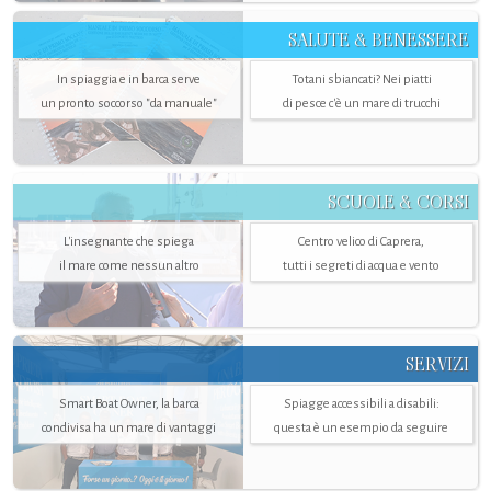
SALUTE & BENESSERE
In spiaggia e in barca serve
Totani sbiancati? Nei piatti
un pronto soccorso "da manuale"
di pesce c'è un mare di trucchi
SCUOLE & CORSI
L'insegnante che spiega
Centro velico di Caprera,
il mare come nessun altro
tutti i segreti di acqua e vento
SERVIZI
Smart Boat Owner, la barca
Spiagge accessibili a disabili:
condivisa ha un mare di vantaggi
questa è un esempio da seguire