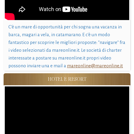
C'è un mare di opportunità per chi sogna una vacanza in
barca, magari a vela, in catamarano. E c'è un modo
fantastico per scoprire le migliori proposte: "navigare" fra
i video selezionati da mareonline.it. Le società di charter
interessate a postare su mareonline.it propri video
possono inviare una e mail a
mareonline@mareonline.it
HOTEL E RESORT