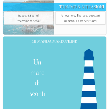
TURISMO & ATTRAZIONI
Trabocchi, i pontili
Portovenere, il borgo di pescatori
"macchine da pesca"
irresistibile esca per i turisti
MI MANDA MAREONLINE
Un
mare
di
sconti