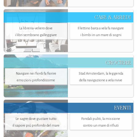
CASE & ARREDI
La libreria-veliero dove
Il lettino barca a vela fa navigare
i libri sembrano galleggiare
i bimbi in un mare di sogni
CROCIERE
Navigare nei fiordi fa fiorire
Stad Amsterdam, la leggenda
emozioni profondissime
della navigazione a vela rivive
EVENTI
Le sagre dove gustare tutto
Fondali puliti, la missione
il sapore più profondo del mare
contro un mare di rifiuti