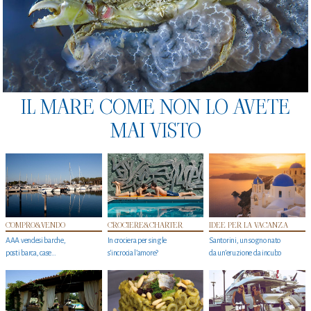
IL MARE COME NON LO AVETE
MAI VISTO
COMPRO&VENDO
CROCIERE&CHARTER
IDEE PER LA VACANZA
AAA vendesi barche,
In crociera per single
Santorini, un sogno nato
posti barca, case…
s'incrocia l’amore?
da un’eruzione da incubo