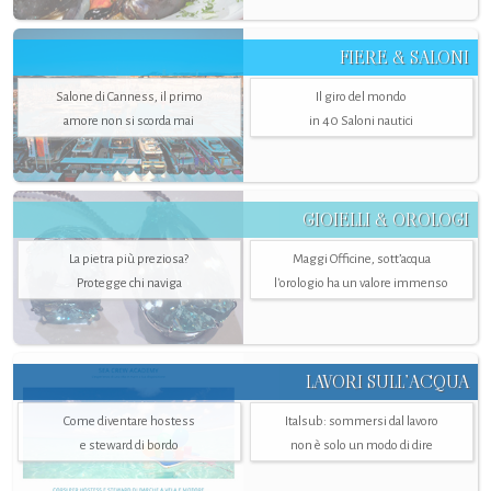
FIERE & SALONI
Salone di Canness, il primo
Il giro del mondo
amore non si scorda mai
in 40 Saloni nautici
GIOIELLI & OROLOGI
La pietra più preziosa?
Maggi Officine, sott’acqua
Protegge chi naviga
l'orologio ha un valore immenso
LAVORI SULL’ACQUA
Come diventare hostess
Italsub: sommersi dal lavoro
e steward di bordo
non è solo un modo di dire