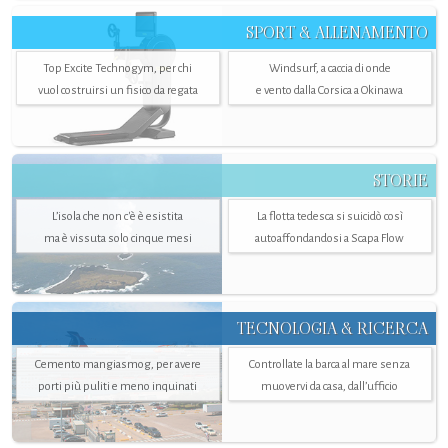
SPORT & ALLENAMENTO
Top Excite Technogym, per chi
Windsurf, a caccia di onde
vuol costruirsi un fisico da regata
e vento dalla Corsica a Okinawa
STORIE
L’isola che non c'è è esistita
La flotta tedesca si suicidò così
ma è vissuta solo cinque mesi
autoaffondandosi a Scapa Flow
TECNOLOGIA & RICERCA
Cemento mangiasmog, per avere
Controllate la barca al mare senza
porti più puliti e meno inquinati
muovervi da casa, dall’ufficio