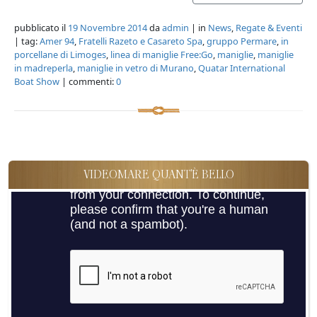
pubblicato il
19 Novembre 2014
da
admin
| in
News
,
Regate & Eventi
| tag:
Amer 94
,
Fratelli Razeto e Casareto Spa
,
gruppo Permare
,
in
porcellane di Limoges
,
linea di maniglie Free:Go
,
maniglie
,
maniglie
in madreperla
,
maniglie in vetro di Murano
,
Quatar International
Boat Show
| commenti:
0
VIDEOMARE QUANT'È BELLO