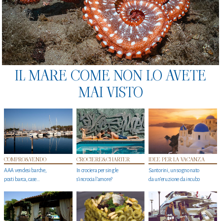
IL MARE COME NON LO AVETE
MAI VISTO
COMPRO&VENDO
CROCIERE&CHARTER
IDEE PER LA VACANZA
AAA vendesi barche,
In crociera per single
Santorini, un sogno nato
posti barca, case…
s'incrocia l’amore?
da un’eruzione da incubo