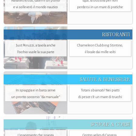
Navaltecnosud, datemi un punto
Egaf, la bussola per non
e vi solleverò il mondo nautico
perdersi in un mare di pratiche
RISTORANTI
Just Peruzzi, a tavola anche
Chameleon Clubbing Stintino,
l’occhio vuole la sua parte
il locale dai mille volti
SALUTE & BENESSERE
In spiaggia e in barca serve
Totani sbiancati? Nei piatti
un pronto soccorso "da manuale"
di pesce c'è un mare di trucchi
SCUOLE & CORSI
L'insegnante che spiega
Centro velico di Caprera,