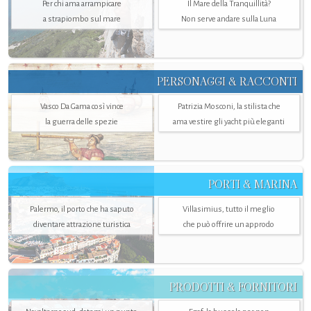
Per chi ama arrampicare
Il Mare della Tranquillità?
a strapiombo sul mare
Non serve andare sulla Luna
PERSONAGGI & RACCONTI
Vasco Da Gama così vince
Patrizia Mosconi, la stilista che
la guerra delle spezie
ama vestire gli yacht più eleganti
PORTI & MARINA
Palermo, il porto che ha saputo
Villasimius, tutto il meglio
diventare attrazione turistica
che può offrire un approdo
PRODOTTI & FORNITORI