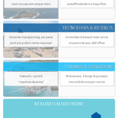
ma è vissuta solo cinque mesi
autoaffondandosi a Scapa Flow
TECNOLOGIA & RICERCA
Cemento mangiasmog, per avere
Controllate la barca al mare senza
porti più puliti e meno inquinati
muovervi da casa, dall’ufficio
TURISMO & ATTRAZIONI
Trabocchi, i pontili
Portovenere, il borgo di pescatori
"macchine da pesca"
irresistibile esca per i turisti
MI MANDA MAREONLINE