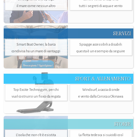
il mare come nessun altro
tutti i segreti di acqua e vento
SERVIZI
Smart Boat Owner, la barca
Spiagge accessibili a disabili:
condivisa ha un mare di vantaggi
questa è un esempio da seguire
SPORT & ALLENAMENTO
Top Excite Technogym, per chi
Windsurf, a caccia di onde
vuol costruirsi un fisico da regata
e vento dalla Corsica a Okinawa
STORIE
L’isola che non c'è è esistita
La flotta tedesca si suicidò così