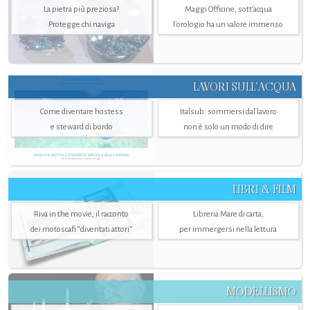
La pietra più preziosa?
Maggi Officine, sott’acqua
Protegge chi naviga
l'orologio ha un valore immenso
LAVORI SULL’ACQUA
Come diventare hostess
Italsub: sommersi dal lavoro
e steward di bordo
non è solo un modo di dire
LIBRI & FILM
Riva in the movie, il racconto
Libreria Mare di carta,
dei motoscafi “diventati attori”
per immergersi nella lettura
MODELLISMO