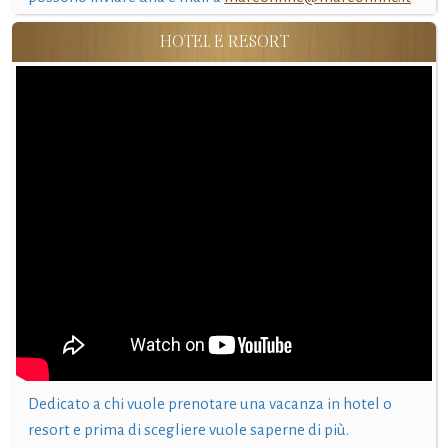
HOTEL E RESORT
Dedicato a chi vuole prenotare una vacanza in hotel o
resort e prima di scegliere vuole saperne di più.