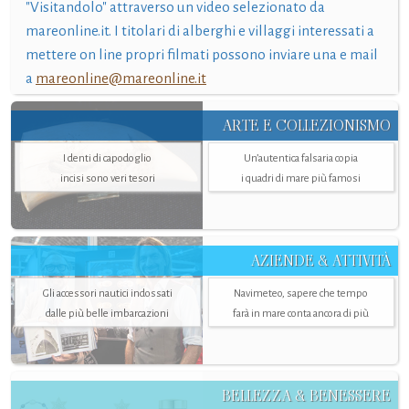
"Visitandolo" attraverso un video selezionato da
mareonline.it. I titolari di alberghi e villaggi interessati a
mettere on line propri filmati possono inviare una e mail
a
mareonline@mareonline.it
ARTE E COLLEZIONISMO
I denti di capodoglio
Un’autentica falsaria copia
incisi sono veri tesori
i quadri di mare più famosi
AZIENDE & ATTIVITÀ
Gli accessori nautici indossati
Navimeteo, sapere che tempo
dalle più belle imbarcazioni
farà in mare conta ancora di più
BELLEZZA & BENESSERE