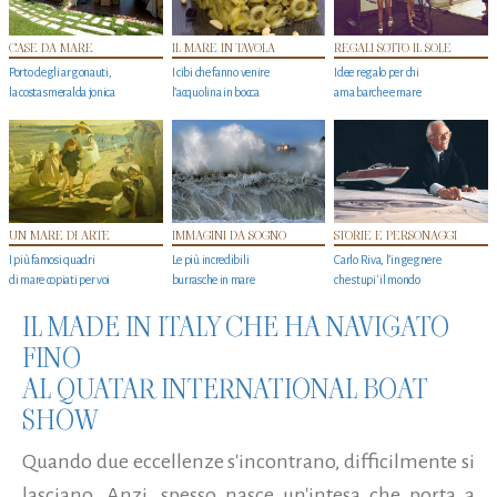
CASE DA MARE
IL MARE IN TAVOLA
REGALI SOTTO IL SOLE
Porto degli argonauti,
I cibi che fanno venire
Idee regalo per chi
la costa smeralda jonica
l’acquolina in bocca
ama barche e mare
UN MARE DI ARTE
IMMAGINI DA SOGNO
STORIE E PERSONAGGI
I più famosi quadri
Le più incredibili
Carlo Riva, l’ingegnere
di mare copiati per voi
burrasche in mare
che stupi' il mondo
IL MADE IN ITALY CHE HA NAVIGATO
FINO
AL QUATAR INTERNATIONAL BOAT
SHOW
Quando due eccellenze s'incontrano, difficilmente si
lasciano. Anzi, spesso nasce un'intesa che porta a