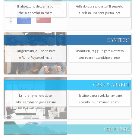
Il laboratorio di cosmetici
Pelle dorata e protetta? Il segreto
che si specchia in mare
si cela in un’antica pietra Inca
CANTIERI
Sangermani, qui sono nate
Fincantieri, raggiungere Net zero
le Rolls-Royce del mare
con 15 anni d'anticipo si può
CASE & ARREDI
La libreria-veliero dove
Il lettino barca a vela fa navigare
i libri sembrano galleggiare
i bimbi in un mare di sogni
CROCIERE