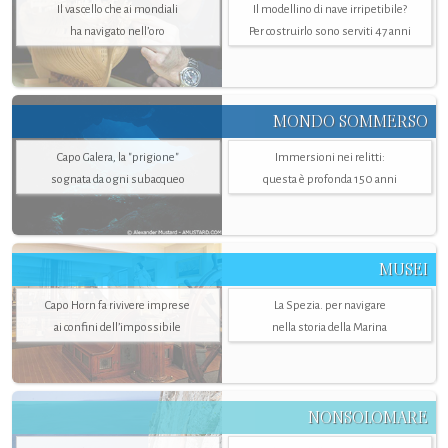
Il vascello che ai mondiali
Il modellino di nave irripetibile?
ha navigato nell’oro
Per costruirlo sono serviti 47 anni
MONDO SOMMERSO
Capo Galera, la "prigione"
Immersioni nei relitti:
sognata da ogni subacqueo
questa è profonda 150 anni
MUSEI
Capo Horn fa rivivere imprese
La Spezia. per navigare
ai confini dell’impossibile
nella storia della Marina
NONSOLOMARE