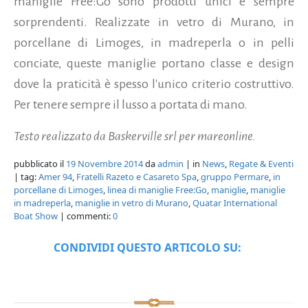
maniglie Free:Go sono prodotti unici e sempre
sorprendenti. Realizzate in vetro di Murano, in
porcellane di Limoges, in madreperla o in pelli
conciate, queste maniglie portano classe e design
dove la praticità è spesso l'unico criterio costruttivo.
Per tenere sempre il lusso a portata di mano.
Testo realizzato da Baskerville srl per mareonline.
pubblicato il
19 Novembre 2014
da
admin
| in
News
,
Regate & Eventi
| tag:
Amer 94
,
Fratelli Razeto e Casareto Spa
,
gruppo Permare
,
in
porcellane di Limoges
,
linea di maniglie Free:Go
,
maniglie
,
maniglie
in madreperla
,
maniglie in vetro di Murano
,
Quatar International
Boat Show
| commenti:
0
CONDIVIDI QUESTO ARTICOLO SU: