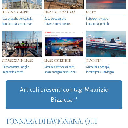
IMPRESE DI MARE
MARE DI TECNOLOGIA
METEO
L'azienda che tiene alta la
Stive porta barche
Il sito per navigare
bandiera italiana sui mari
l'invenzione vincente
lontano dai pericoli
SICUREZZA IN MARE
MARE SOSTENIBILE
TRAGHETTI
Primo soccorso, meglio
Ricarica elettrica nei porti,
Grimaldi raddoppia
impararlo a bordo
una montagna di soluzioni
le corse per la Sardegna
Articoli presenti con tag 'Maurizio
Bizziccari'
TONNARA DI FAVIGNANA, QUI