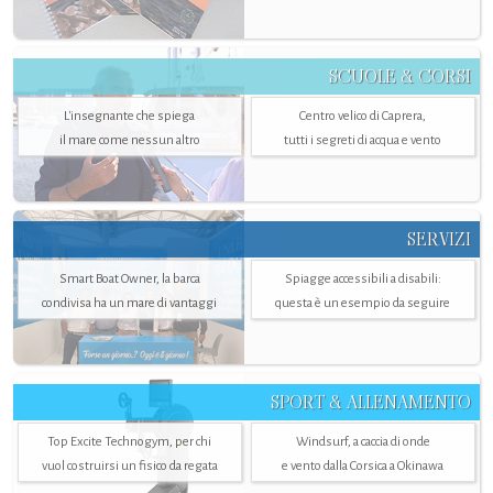
SCUOLE & CORSI
L'insegnante che spiega
Centro velico di Caprera,
il mare come nessun altro
tutti i segreti di acqua e vento
SERVIZI
Smart Boat Owner, la barca
Spiagge accessibili a disabili:
condivisa ha un mare di vantaggi
questa è un esempio da seguire
SPORT & ALLENAMENTO
Top Excite Technogym, per chi
Windsurf, a caccia di onde
vuol costruirsi un fisico da regata
e vento dalla Corsica a Okinawa