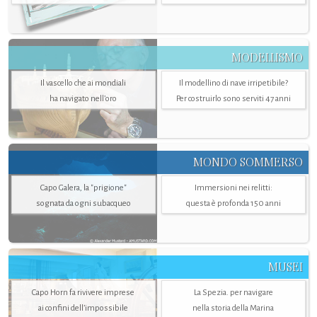
MODELLISMO
Il vascello che ai mondiali
Il modellino di nave irripetibile?
ha navigato nell’oro
Per costruirlo sono serviti 47 anni
MONDO SOMMERSO
Capo Galera, la "prigione"
Immersioni nei relitti:
sognata da ogni subacqueo
questa è profonda 150 anni
MUSEI
Capo Horn fa rivivere imprese
La Spezia. per navigare
ai confini dell’impossibile
nella storia della Marina