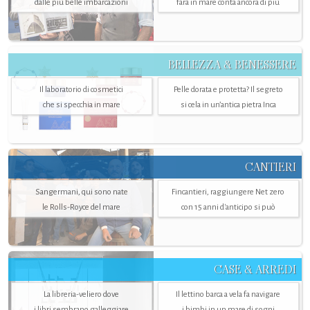
dalle più belle imbarcazioni
farà in mare conta ancora di più
BELLEZZA & BENESSERE
Il laboratorio di cosmetici
Pelle dorata e protetta? Il segreto
che si specchia in mare
si cela in un’antica pietra Inca
CANTIERI
Sangermani, qui sono nate
Fincantieri, raggiungere Net zero
le Rolls-Royce del mare
con 15 anni d'anticipo si può
CASE & ARREDI
La libreria-veliero dove
Il lettino barca a vela fa navigare
i libri sembrano galleggiare
i bimbi in un mare di sogni