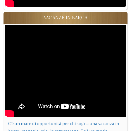
VACANZE IN BARCA
C'è un mare di opportunità per chi sogna una vacanza in