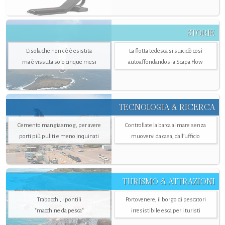
STORIE
L’isola che non c'è è esistita
La flotta tedesca si suicidò così
ma è vissuta solo cinque mesi
autoaffondandosi a Scapa Flow
TECNOLOGIA & RICERCA
Cemento mangiasmog, per avere
Controllate la barca al mare senza
porti più puliti e meno inquinati
muovervi da casa, dall’ufficio
TURISMO & ATTRAZIONI
Trabocchi, i pontili
Portovenere, il borgo di pescatori
"macchine da pesca"
irresistibile esca per i turisti