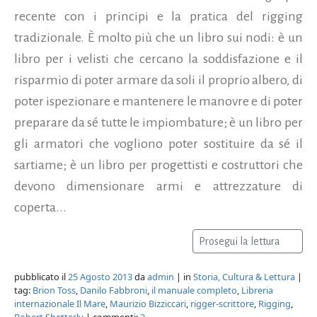
recente con i principi e la pratica del rigging
tradizionale. È molto più che un libro sui nodi: è un
libro per i velisti che cercano la soddisfazione e il
risparmio di poter armare da soli il proprio albero, di
poter ispezionare e mantenere le manovre e di poter
preparare da sé tutte le impiombature; è un libro per
gli armatori che vogliono poter sostituire da sé il
sartiame; è un libro per progettisti e costruttori che
devono dimensionare armi e attrezzature di
coperta...
Prosegui la lettura
pubblicato il
25 Agosto 2013
da
admin
| in
Storia, Cultura & Lettura
|
tag:
Brion Toss
,
Danilo Fabbroni
,
il manuale completo
,
Libreria
internazionale Il Mare
,
Maurizio Bizziccari
,
rigger-scrittore
,
Rigging
,
Robert Shetterly
| commenti:
2