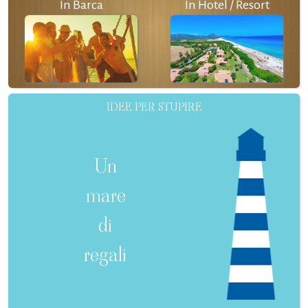
In Barca
In Hotel / Resort
IDEE PER STUPIRE
Un
mare
di
regali