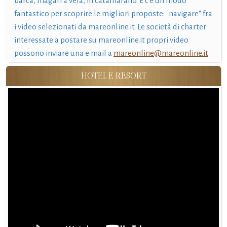
barca, magari a vela, in catamarano. E c'è un modo
fantastico per scoprire le migliori proposte: "navigare" fra
i video selezionati da mareonline.it. Le società di charter
interessate a postare su mareonline.it propri video
possono inviare una e mail a
mareonline@mareonline.it
HOTEL E RESORT