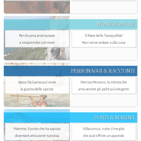
NONSOLOMARE
Per chi ama arrampicare
Il Mare della Tranquillità?
a strapiombo sul mare
Non serve andare sulla Luna
PERSONAGGI & RACCONTI
Vasco Da Gama così vince
Patrizia Mosconi, la stilista che
la guerra delle spezie
ama vestire gli yacht più eleganti
PORTI & MARINA
Palermo, il porto che ha saputo
Villasimius, tutto il meglio
diventare attrazione turistica
che può offrire un approdo