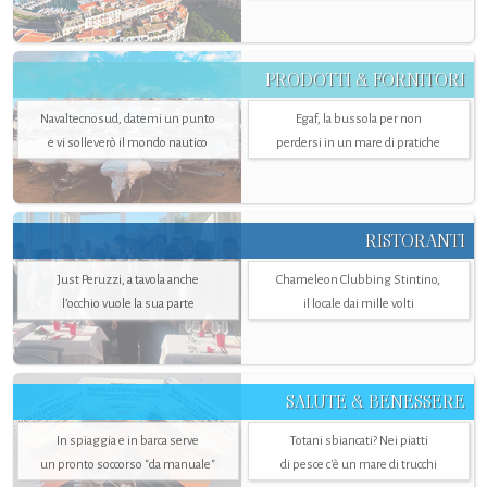
PRODOTTI & FORNITORI
Navaltecnosud, datemi un punto
Egaf, la bussola per non
e vi solleverò il mondo nautico
perdersi in un mare di pratiche
RISTORANTI
Just Peruzzi, a tavola anche
Chameleon Clubbing Stintino,
l’occhio vuole la sua parte
il locale dai mille volti
SALUTE & BENESSERE
In spiaggia e in barca serve
Totani sbiancati? Nei piatti
un pronto soccorso "da manuale"
di pesce c'è un mare di trucchi