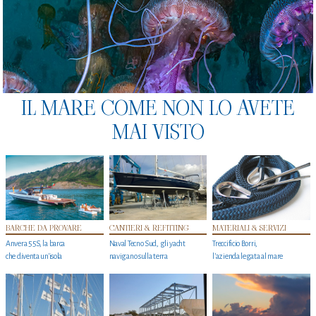
IL MARE COME NON LO AVETE
MAI VISTO
BARCHE DA PROVARE
CANTIERI & REFITTING
MATERIALI & SERVIZI
Anvera 55S, la barca
Naval Tecno Sud, gli yacht
Treccificio Borri,
che diventa un'isola
navigano sulla terra
l'azienda legata al mare