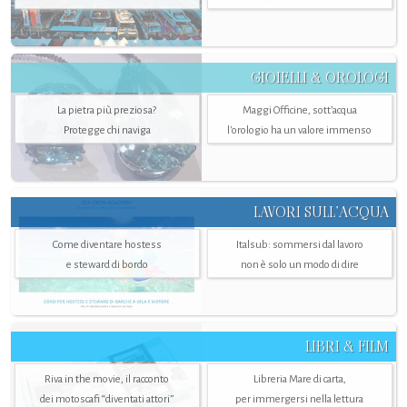
GIOIELLI & OROLOGI
La pietra più preziosa?
Maggi Officine, sott’acqua
Protegge chi naviga
l'orologio ha un valore immenso
LAVORI SULL’ACQUA
Come diventare hostess
Italsub: sommersi dal lavoro
e steward di bordo
non è solo un modo di dire
LIBRI & FILM
Riva in the movie, il racconto
Libreria Mare di carta,
dei motoscafi “diventati attori”
per immergersi nella lettura