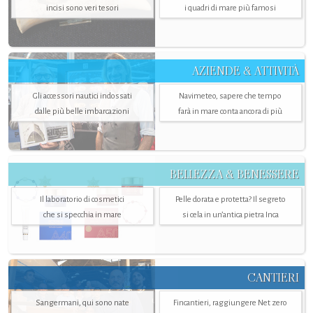
incisi sono veri tesori
i quadri di mare più famosi
AZIENDE & ATTIVITÀ
Gli accessori nautici indossati
Navimeteo, sapere che tempo
dalle più belle imbarcazioni
farà in mare conta ancora di più
BELLEZZA & BENESSERE
Il laboratorio di cosmetici
Pelle dorata e protetta? Il segreto
che si specchia in mare
si cela in un’antica pietra Inca
CANTIERI
Sangermani, qui sono nate
Fincantieri, raggiungere Net zero