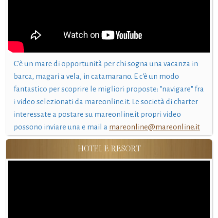
C'è un mare di opportunità per chi sogna una vacanza in
barca, magari a vela, in catamarano. E c'è un modo
fantastico per scoprire le migliori proposte: "navigare" fra
i video selezionati da mareonline.it. Le società di charter
interessate a postare su mareonline.it propri video
possono inviare una e mail a
mareonline@mareonline.it
HOTEL E RESORT