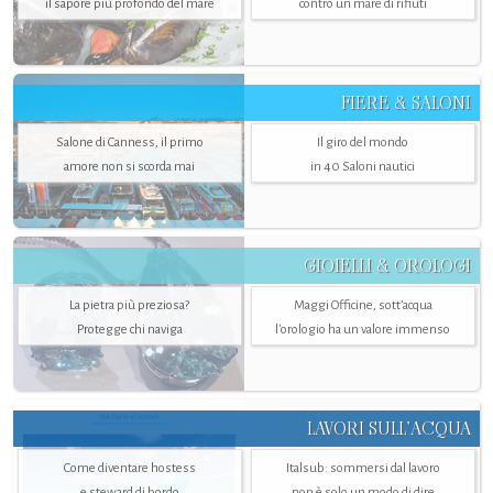
il sapore più profondo del mare
contro un mare di rifiuti
FIERE & SALONI
Salone di Canness, il primo
Il giro del mondo
amore non si scorda mai
in 40 Saloni nautici
GIOIELLI & OROLOGI
La pietra più preziosa?
Maggi Officine, sott’acqua
Protegge chi naviga
l'orologio ha un valore immenso
LAVORI SULL’ACQUA
Come diventare hostess
Italsub: sommersi dal lavoro
e steward di bordo
non è solo un modo di dire