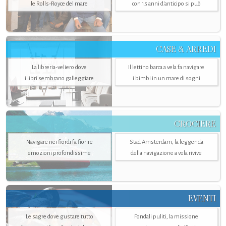
le Rolls-Royce del mare
con 15 anni d'anticipo si può
CASE & ARREDI
La libreria-veliero dove
Il lettino barca a vela fa navigare
i libri sembrano galleggiare
i bimbi in un mare di sogni
CROCIERE
Navigare nei fiordi fa fiorire
Stad Amsterdam, la leggenda
emozioni profondissime
della navigazione a vela rivive
EVENTI
Le sagre dove gustare tutto
Fondali puliti, la missione