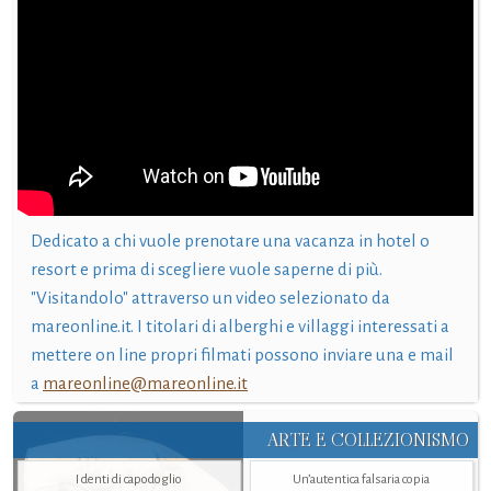
Dedicato a chi vuole prenotare una vacanza in hotel o
resort e prima di scegliere vuole saperne di più.
"Visitandolo" attraverso un video selezionato da
mareonline.it. I titolari di alberghi e villaggi interessati a
mettere on line propri filmati possono inviare una e mail
a
mareonline@mareonline.it
ARTE E COLLEZIONISMO
I denti di capodoglio
Un’autentica falsaria copia