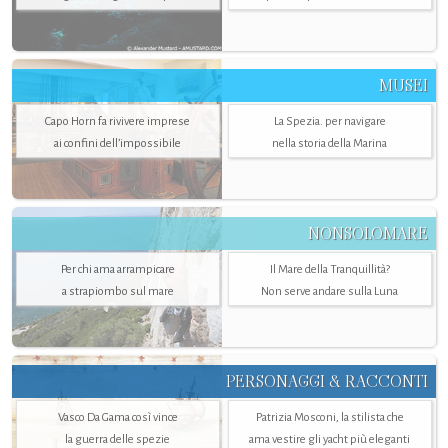
MUSEI
Capo Horn fa rivivere imprese
La Spezia. per navigare
ai confini dell’impossibile
nella storia della Marina
NONSOLOMARE
Per chi ama arrampicare
Il Mare della Tranquillità?
a strapiombo sul mare
Non serve andare sulla Luna
PERSONAGGI & RACCONTI
Vasco Da Gama così vince
Patrizia Mosconi, la stilista che
la guerra delle spezie
ama vestire gli yacht più eleganti