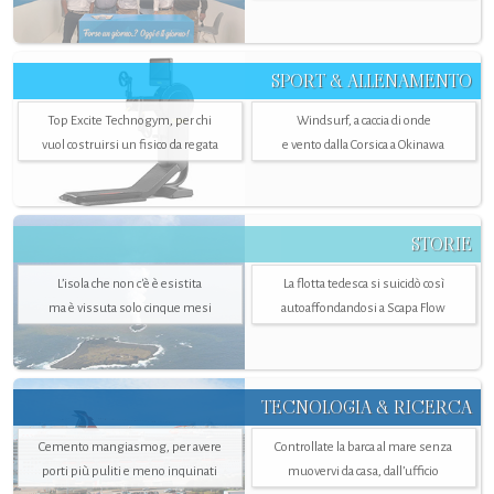
SPORT & ALLENAMENTO
Top Excite Technogym, per chi
Windsurf, a caccia di onde
vuol costruirsi un fisico da regata
e vento dalla Corsica a Okinawa
STORIE
L’isola che non c'è è esistita
La flotta tedesca si suicidò così
ma è vissuta solo cinque mesi
autoaffondandosi a Scapa Flow
TECNOLOGIA & RICERCA
Cemento mangiasmog, per avere
Controllate la barca al mare senza
porti più puliti e meno inquinati
muovervi da casa, dall’ufficio