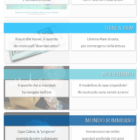
LIBRI & FILM
Riva in the movie, il racconto
Libreria Mare di carta,
dei motoscafi “diventati attori”
per immergersi nella lettura
MODELLISMO
Il vascello che ai mondiali
Il modellino di nave irripetibile?
ha navigato nell’oro
Per costruirlo sono serviti 47 anni
MONDO SOMMERSO
Capo Galera, la "prigione"
Immersioni nei relitti:
sognata da ogni subacqueo
questa è profonda 150 anni