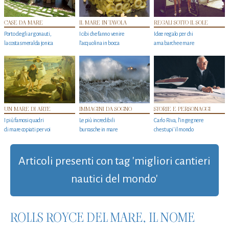
CASE DA MARE
IL MARE IN TAVOLA
REGALI SOTTO IL SOLE
Porto degli argonauti,
I cibi che fanno venire
Idee regalo per chi
la costa smeralda jonica
l’acquolina in bocca
ama barche e mare
UN MARE DI ARTE
IMMAGINI DA SOGNO
STORIE E PERSONAGGI
I più famosi quadri
Le più incredibili
Carlo Riva, l’ingegnere
di mare copiati per voi
burrasche in mare
che stupi' il mondo
Articoli presenti con tag 'migliori cantieri
nautici del mondo'
ROLLS ROYCE DEL MARE, IL NOME