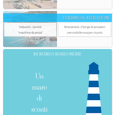
TURISMO & ATTRAZIONI
Trabocchi, i pontili
Portovenere, il borgo di pescatori
"macchine da pesca"
irresistibile esca per i turisti
MI MANDA MAREONLINE
Un
mare
di
sconti