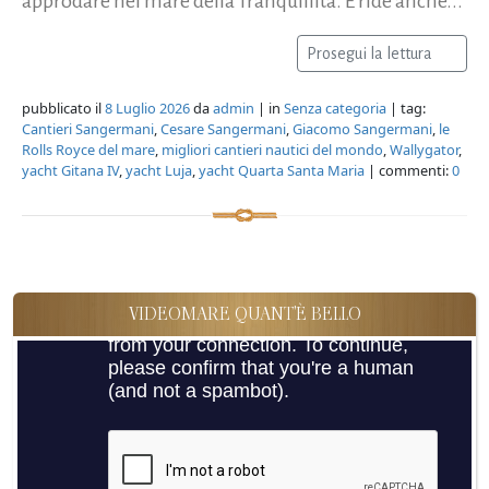
approdare nel mare della Tranquillità. E ride anche...
Prosegui la lettura
pubblicato il
8 Luglio 2026
da
admin
| in
Senza categoria
| tag:
Cantieri Sangermani
,
Cesare Sangermani
,
Giacomo Sangermani
,
le
Rolls Royce del mare
,
migliori cantieri nautici del mondo
,
Wallygator
,
yacht Gitana IV
,
yacht Luja
,
yacht Quarta Santa Maria
| commenti:
0
VIDEOMARE QUANT'È BELLO