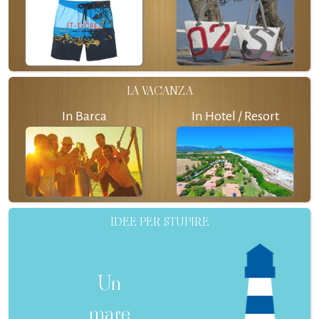
LA VACANZA
In Barca
In Hotel / Resort
IDEE PER STUPIRE
Un
mare