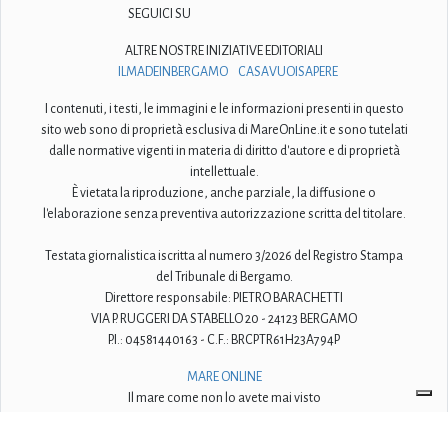
SEGUICI SU
ALTRE NOSTRE INIZIATIVE EDITORIALI
ILMADEINBERGAMO
CASAVUOISAPERE
I contenuti, i testi, le immagini e le informazioni presenti in questo
sito web sono di proprietà esclusiva di MareOnLine.it e sono tutelati
dalle normative vigenti in materia di diritto d'autore e di proprietà
intellettuale.
È vietata la riproduzione, anche parziale, la diffusione o
l'elaborazione senza preventiva autorizzazione scritta del titolare.
Testata giornalistica iscritta al numero 3/2026 del Registro Stampa
del Tribunale di Bergamo.
Direttore responsabile: PIETRO BARACHETTI
VIA P. RUGGERI DA STABELLO 20 - 24123 BERGAMO
P.I.: 04581440163 - C.F.: BRCPTR61H23A794P
MARE ONLINE
Il mare come non lo avete mai visto
© 2009-2026