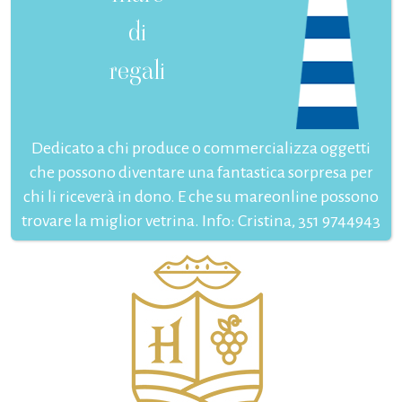
di
regali
Dedicato a chi produce o commercializza oggetti
che possono diventare una fantastica sorpresa per
chi li riceverà in dono. E che su mareonline possono
trovare la miglior vetrina. Info: Cristina, 351 9744943