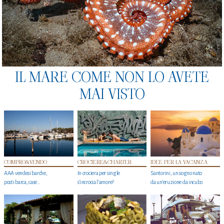
IL MARE COME NON LO AVETE
MAI VISTO
COMPRO&VENDO
CROCIERE&CHARTER
IDEE PER LA VACANZA
AAA vendesi barche,
In crociera per single
Santorini, un sogno nato
posti barca, case…
s'incrocia l’amore?
da un’eruzione da incubo