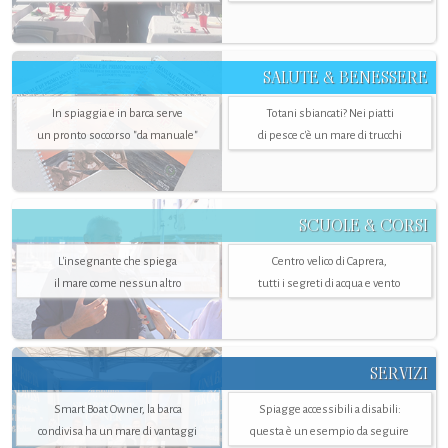
SALUTE & BENESSERE
In spiaggia e in barca serve
Totani sbiancati? Nei piatti
un pronto soccorso "da manuale"
di pesce c'è un mare di trucchi
SCUOLE & CORSI
L'insegnante che spiega
Centro velico di Caprera,
il mare come nessun altro
tutti i segreti di acqua e vento
SERVIZI
Smart Boat Owner, la barca
Spiagge accessibili a disabili:
condivisa ha un mare di vantaggi
questa è un esempio da seguire