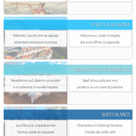
PORTI & MARINA
Palermo, il porto che ha saputo
Villasimius, tutto il meglio
diventare attrazione turistica
che può offrire un approdo
PRODOTTI & FORNITORI
Navaltecnosud, datemi un punto
Egaf, la bussola per non
e vi solleverò il mondo nautico
perdersi in un mare di pratiche
RISTORANTI
Just Peruzzi, a tavola anche
Chameleon Clubbing Stintino,
l’occhio vuole la sua parte
il locale dai mille volti