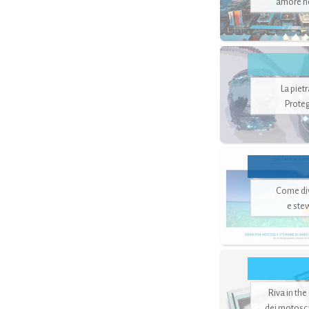
amore no
La piet
Proteg
Come di
e ste
Riva in the
dei motoscaf