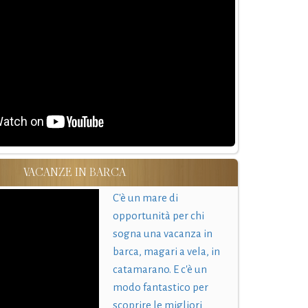
VACANZE IN BARCA
C'è un mare di
opportunità per chi
sogna una vacanza in
barca, magari a vela, in
catamarano. E c'è un
modo fantastico per
scoprire le migliori