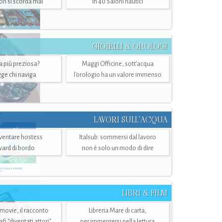
n si scorda mai
in 40 Saloni nautici
GIOIELLI & OROLOGI
ra più preziosa?
Maggi Officine, sott’acqua
ge chi naviga
l'orologio ha un valore immenso
LAVORI SULL’ACQUA
ventare hostess
Italsub: sommersi dal lavoro
ward di bordo
non è solo un modo di dire
LIBRI & FILM
 movie, il racconto
Libreria Mare di carta,
i “diventati attori”
per immergersi nella lettura