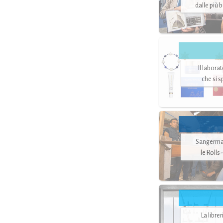
dalle più 
Il labora
che si 
Sangerman
le Rolls
La libre