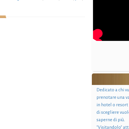
Dedicato a chi v
prenotare una v
in hotel o resort
di scegliere vuol
saperne di più.
"Visitandolo" at