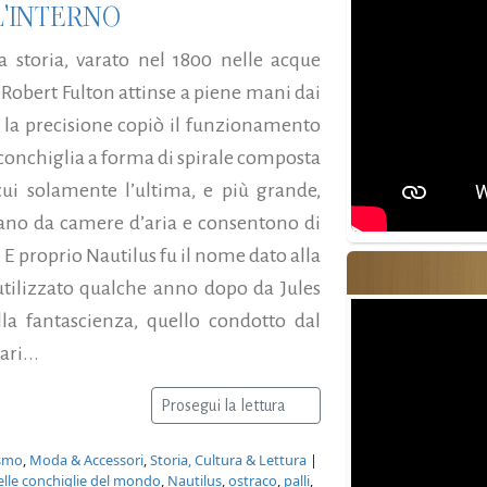
L'INTERNO
 storia, varato nel 1800 nelle acque
Robert Fulton attinse a piene mani dai
er la precisione copiò il funzionamento
 conchiglia a forma di spirale composta
ui solamente l’ultima, e più grande,
nano da camere d’aria e consentono di
 E proprio Nautilus fu il nome dato alla
utilizzato qualche anno dopo da Jules
a fantascienza, quello condotto dal
ri...
Prosegui la lettura
ismo
,
Moda & Accessori
,
Storia, Cultura & Lettura
|
belle conchiglie del mondo
,
Nautilus
,
ostraco
,
palli
,