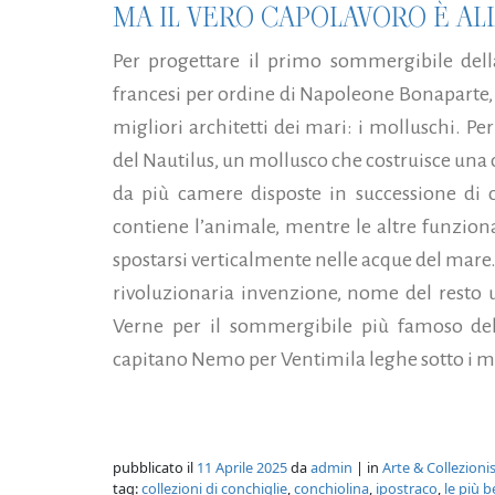
MA IL VERO CAPOLAVORO È AL
Per progettare il primo sommergibile della
francesi per ordine di Napoleone Bonaparte, 
migliori architetti dei mari: i molluschi. P
del Nautilus, un mollusco che costruisce una
da più camere disposte in successione di c
contiene l’animale, mentre le altre funzio
spostarsi verticalmente nelle acque del mare.
rivoluzionaria invenzione, nome del resto 
Verne per il sommergibile più famoso dell
capitano Nemo per Ventimila leghe sotto i ma
pubblicato il
11 Aprile 2025
da
admin
| in
Arte & Collezion
tag:
collezioni di conchiglie
,
conchiolina
,
ipostraco
,
le più 