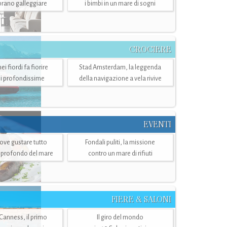
mbrano galleggiare
i bimbi in un mare di sogni
CROCIERE
i fiordi fa fiorire
Stad Amsterdam, la leggenda
i profondissime
della navigazione a vela rivive
EVENTI
dove gustare tutto
Fondali puliti, la missione
ù profondo del mare
contro un mare di rifiuti
FIERE & SALONI
 Canness, il primo
Il giro del mondo