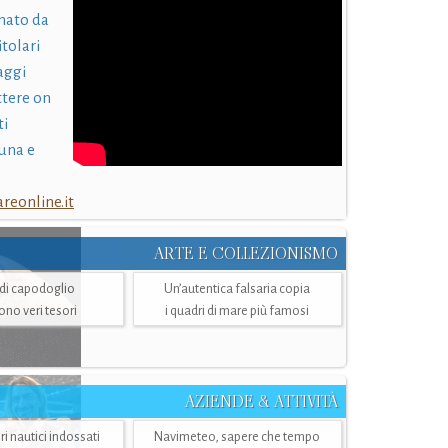
nato da
itolari
laggi
ttere on
ti
una e
eonline.it
ARTE E COLLEZIONISMO
i di capodoglio
Un’autentica falsaria copia
sono veri tesori
i quadri di mare più famosi
AZIENDE & ATTIVITÀ
ri nautici indossati
Navimeteo, sapere che tempo