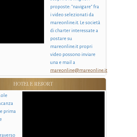
proposte: "navigare" fra
i video selezionati da
mareonline.it. Le società
di charter interessate a
postare su
mareonline.it propri
video possono inviare
una e mail a
mareonline@mareonline.it
HOTEL E RESORT
uole
acanza
 e prima
e
traverso