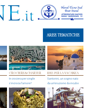
AREE TEMATICHE
CROCIERE&CHARTER
IDEE PER LA VACANZA
In crociera per single
Santorini, un sogno nato
s'incrocia l’amore?
da un’eruzione da incubo