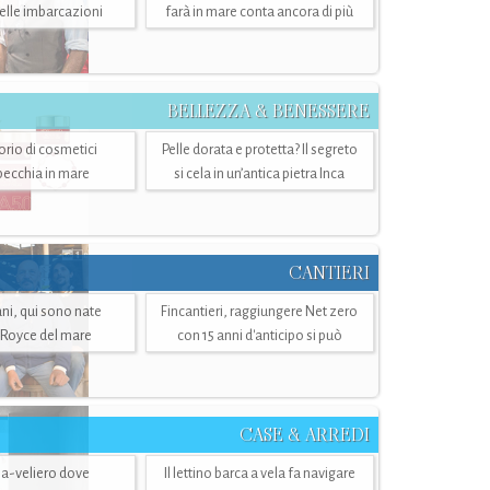
belle imbarcazioni
farà in mare conta ancora di più
BELLEZZA & BENESSERE
torio di cosmetici
Pelle dorata e protetta? Il segreto
specchia in mare
si cela in un’antica pietra Inca
CANTIERI
i, qui sono nate
Fincantieri, raggiungere Net zero
-Royce del mare
con 15 anni d'anticipo si può
CASE & ARREDI
ria-veliero dove
Il lettino barca a vela fa navigare