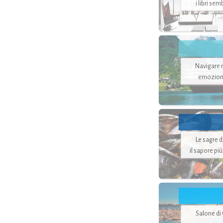
i libri se
Navigare ne
emozion
Le sagre 
il sapore pi
Salone di