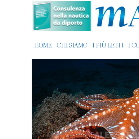
HOME
CHI SIAMO
I PIÙ LETTI
I C