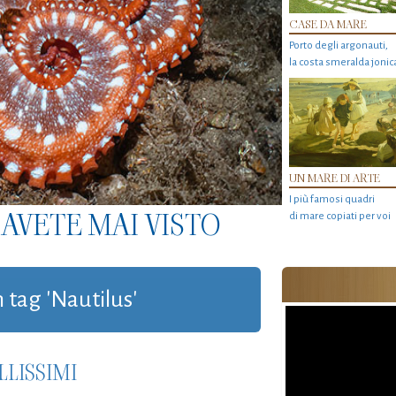
CASE DA MARE
Porto degli argonauti,
la costa smeralda jonic
UN MARE DI ARTE
I più famosi quadri
AVETE MAI VISTO
di mare copiati per voi
n tag 'Nautilus'
LLISSIMI