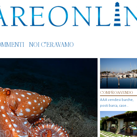
OMMENTI
NOI C'ERAVAMO
COMPRO&VENDO
AAA vendesi barche,
posti barca, case…