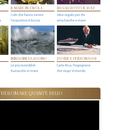
IL MARE IN TAVOLA
REGALI SOTTO IL SOLE
I cibi che fanno venire
Idee regalo per chi
a
l’acquolina in bocca
ama barche e mare
IMMAGINI DA SOGNO
STORIE E PERSONAGGI
Le più incredibili
Carlo Riva, l’ingegnere
burrasche in mare
che stupi' il mondo
VIDEOMARE QUANT'È BELLO