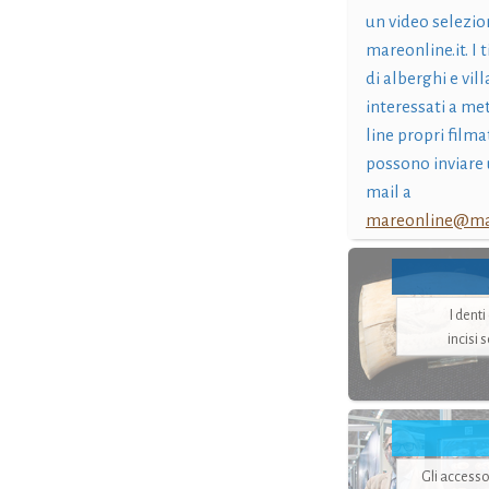
un video selezio
mareonline.it. I t
di alberghi e vil
interessati a me
line propri filma
possono inviare 
mail a
mareonline@mar
I dent
incisi 
Gli accesso