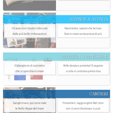
AZIENDE & ATTIVITÀ
Gli accessori nautici indossati
Navimeteo, sapere che tempo
dalle più belle imbarcazioni
farà in mare conta ancora di più
BELLEZZA & BENESSERE
Il laboratorio di cosmetici
Pelle dorata e protetta? Il segreto
che si specchia in mare
si cela in un’antica pietra Inca
CANTIERI
Sangermani, qui sono nate
Fincantieri, raggiungere Net zero
le Rolls-Royce del mare
con 15 anni d'anticipo si può