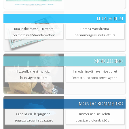
LIBRI & FILM
Riva in the movie, il racconto
Libreria Mare di carta,
dei motoscafi “diventati attori”
per immergersi nella lettura
MODELLISMO
Il vascello che ai mondiali
Il modellino di nave irripetibile?
ha navigato nell’oro
Per costruirlo sono serviti 47 anni
MONDO SOMMERSO
Capo Galera, la "prigione"
Immersioni nei relitti:
sognata da ogni subacqueo
questa è profonda 150 anni