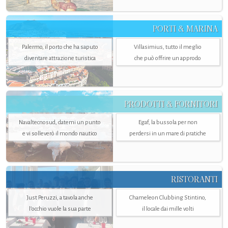
PORTI & MARINA
Palermo, il porto che ha saputo
Villasimius, tutto il meglio
diventare attrazione turistica
che può offrire un approdo
PRODOTTI & FORNITORI
Navaltecnosud, datemi un punto
Egaf, la bussola per non
e vi solleverò il mondo nautico
perdersi in un mare di pratiche
RISTORANTI
Just Peruzzi, a tavola anche
Chameleon Clubbing Stintino,
l’occhio vuole la sua parte
il locale dai mille volti