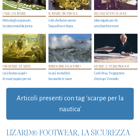
CASE DA MARE
IL MARE IN TAVOLA
REGALI SOTTO IL SOLE
Porto degli argonauti,
I cibi che fanno venire
Idee regalo per chi
la costa smeralda jonica
l’acquolina in bocca
ama barche e mare
UN MARE DI ARTE
IMMAGINI DA SOGNO
STORIE E PERSONAGGI
I più famosi quadri
Le più incredibili
Carlo Riva, l’ingegnere
di mare copiati per voi
burrasche in mare
che stupi' il mondo
Articoli presenti con tag 'scarpe per la
nautica'
LIZARD® FOOTWEAR, LA SICUREZZA