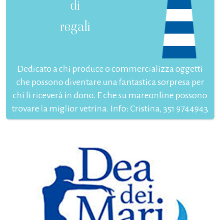
di
regali
Dedicato a chi produce o commercializza oggetti
che possono diventare una fantastica sorpresa per
chi li riceverà in dono. E che su mareonline possono
trovare la miglior vetrina. Info: Cristina, 351 9744943