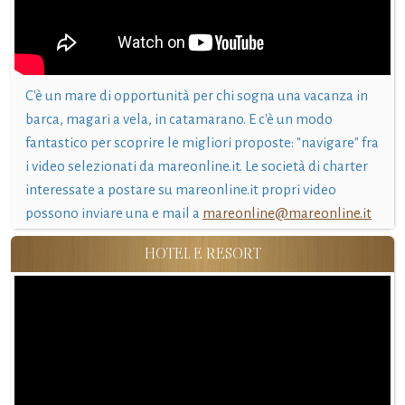
C'è un mare di opportunità per chi sogna una vacanza in
barca, magari a vela, in catamarano. E c'è un modo
fantastico per scoprire le migliori proposte: "navigare" fra
i video selezionati da mareonline.it. Le società di charter
interessate a postare su mareonline.it propri video
possono inviare una e mail a
mareonline@mareonline.it
HOTEL E RESORT