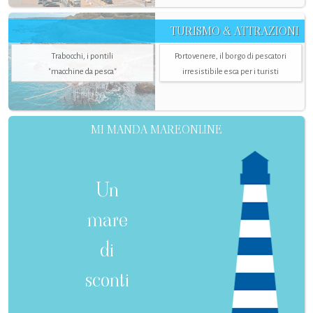
TURISMO & ATTRAZIONI
Trabocchi, i pontili
Portovenere, il borgo di pescatori
"macchine da pesca"
irresistibile esca per i turisti
MI MANDA MAREONLINE
Un
mare
di
sconti