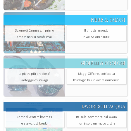
FIERE & SALONI
Salone di Canness, il primo
Il giro del mondo
amore non si scorda mai
in 40 Saloni nautici
GIOIELLI & OROLOGI
La pietra più preziosa?
Maggi Officine, sott’acqua
Protegge chi naviga
l'orologio ha un valore immenso
LAVORI SULL’ACQUA
Come diventare hostess
Italsub: sommersi dal lavoro
e steward di bordo
non è solo un modo di dire