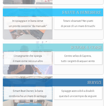
SALUTE & BENESSERE
In spiaggia e in barca serve
Totani sbiancati? Nei piatti
un pronto soccorso "da manuale"
di pesce c'è un mare di trucchi
SCUOLE & CORSI
L'insegnante che spiega
Centro velico di Caprera,
il mare come nessun altro
tutti i segreti di acqua e vento
SERVIZI
Smart Boat Owner, la barca
Spiagge accessibili a disabili:
condivisa ha un mare di vantaggi
questa è un esempio da seguire