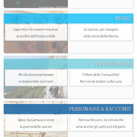
MUSEI
Capo Horn fa rivivere imprese
La Spezia. per navigare
ai confini dell’impossibile
nella storia della Marina
NONSOLOMARE
Per chi ama arrampicare
Il Mare della Tranquillità?
a strapiombo sul mare
Non serve andare sulla Luna
PERSONAGGI & RACCONTI
Vasco Da Gama così vince
Patrizia Mosconi, la stilista che
la guerra delle spezie
ama vestire gli yacht più eleganti