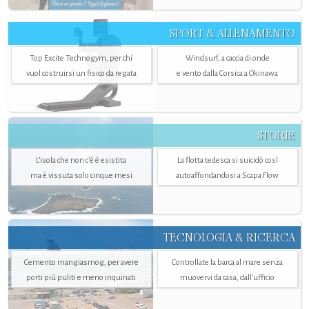
SPORT & ALLENAMENTO
Top Excite Technogym, per chi
Windsurf, a caccia di onde
vuol costruirsi un fisico da regata
e vento dalla Corsica a Okinawa
STORIE
L’isola che non c'è è esistita
La flotta tedesca si suicidò così
ma è vissuta solo cinque mesi
autoaffondandosi a Scapa Flow
TECNOLOGIA & RICERCA
Cemento mangiasmog, per avere
Controllate la barca al mare senza
porti più puliti e meno inquinati
muovervi da casa, dall’ufficio