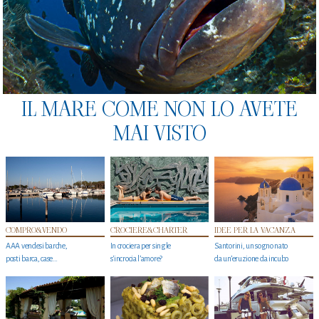
IL MARE COME NON LO AVETE
MAI VISTO
COMPRO&VENDO
CROCIERE&CHARTER
IDEE PER LA VACANZA
AAA vendesi barche,
In crociera per single
Santorini, un sogno nato
posti barca, case…
s'incrocia l’amore?
da un’eruzione da incubo