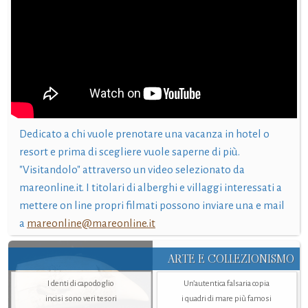
Dedicato a chi vuole prenotare una vacanza in hotel o
resort e prima di scegliere vuole saperne di più.
"Visitandolo" attraverso un video selezionato da
mareonline.it. I titolari di alberghi e villaggi interessati a
mettere on line propri filmati possono inviare una e mail
a
mareonline@mareonline.it
ARTE E COLLEZIONISMO
I denti di capodoglio
Un’autentica falsaria copia
incisi sono veri tesori
i quadri di mare più famosi