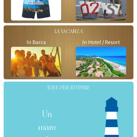
LA VACANZA
In Barca
In Hotel / Resort
IDEE PER STUPIRE
Un
mare