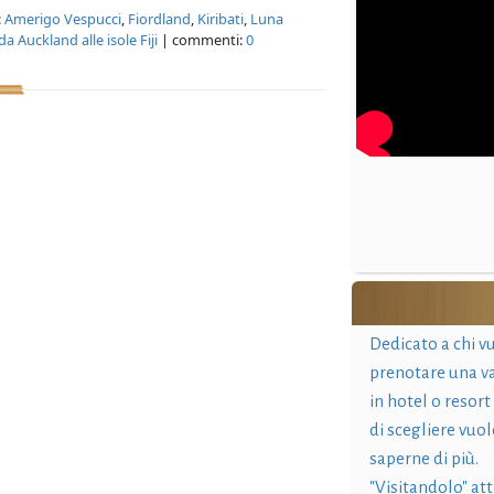
:
Amerigo Vespucci
,
Fiordland
,
Kiribati
,
Luna
a Auckland alle isole Fiji
| commenti:
0
Dedicato a chi v
prenotare una v
in hotel o resort
di scegliere vuol
saperne di più.
"Visitandolo" at