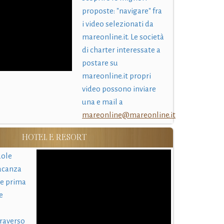
proposte: "navigare" fra
i video selezionati da
mareonline.it. Le società
di charter interessate a
postare su
mareonline.it propri
video possono inviare
una e mail a
mareonline@mareonline.it
HOTEL E RESORT
uole
acanza
 e prima
e
traverso