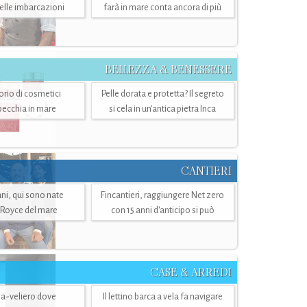
belle imbarcazioni
farà in mare conta ancora di più
BELLEZZA & BENESSERE
torio di cosmetici
Pelle dorata e protetta? Il segreto
specchia in mare
si cela in un’antica pietra Inca
CANTIERI
i, qui sono nate
Fincantieri, raggiungere Net zero
-Royce del mare
con 15 anni d'anticipo si può
CASE & ARREDI
ria-veliero dove
Il lettino barca a vela fa navigare