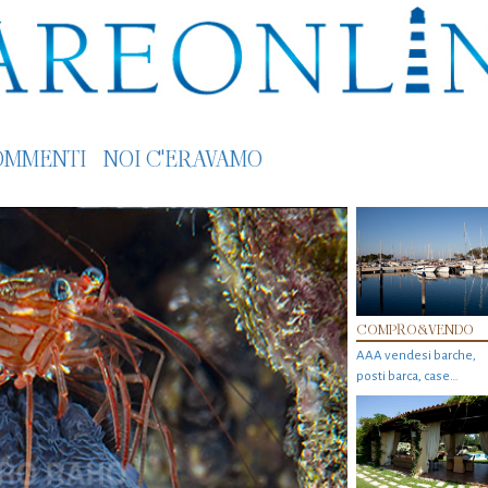
OMMENTI
NOI C'ERAVAMO
COMPRO&VENDO
AAA vendesi barche,
posti barca, case…