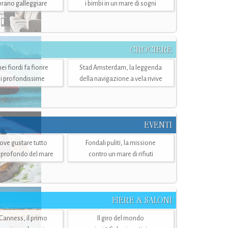
mbrano galleggiare
i bimbi in un mare di sogni
CROCIERE
i fiordi fa fiorire
Stad Amsterdam, la leggenda
i profondissime
della navigazione a vela rivive
EVENTI
dove gustare tutto
Fondali puliti, la missione
ù profondo del mare
contro un mare di rifiuti
FIERE & SALONI
 Canness, il primo
Il giro del mondo