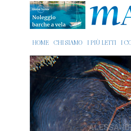
HOME
CHI SIAMO
I PIÙ LETTI
I C