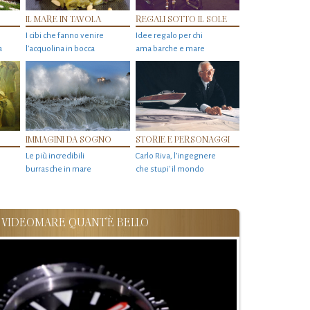
IL MARE IN TAVOLA
REGALI SOTTO IL SOLE
I cibi che fanno venire
Idee regalo per chi
a
l’acquolina in bocca
ama barche e mare
IMMAGINI DA SOGNO
STORIE E PERSONAGGI
Le più incredibili
Carlo Riva, l’ingegnere
burrasche in mare
che stupi' il mondo
VIDEOMARE QUANT'È BELLO