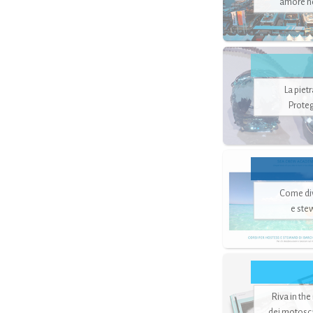
amore no
La piet
Proteg
Come di
e ste
Riva in the
dei motoscaf