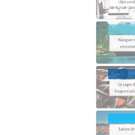
i libri se
Navigare ne
emozion
Le sagre 
il sapore pi
Salone di