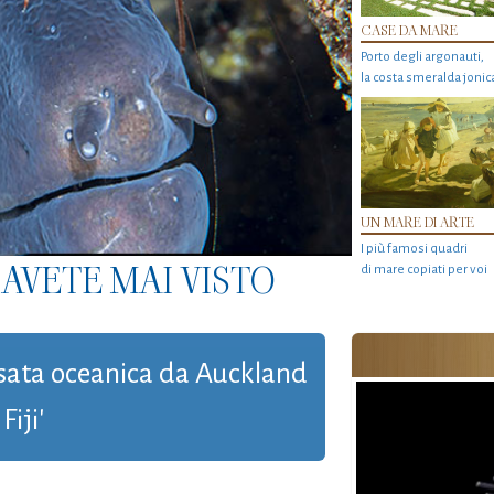
CASE DA MARE
Porto degli argonauti,
la costa smeralda jonic
UN MARE DI ARTE
I più famosi quadri
AVETE MAI VISTO
di mare copiati per voi
ersata oceanica da Auckland
Fiji'