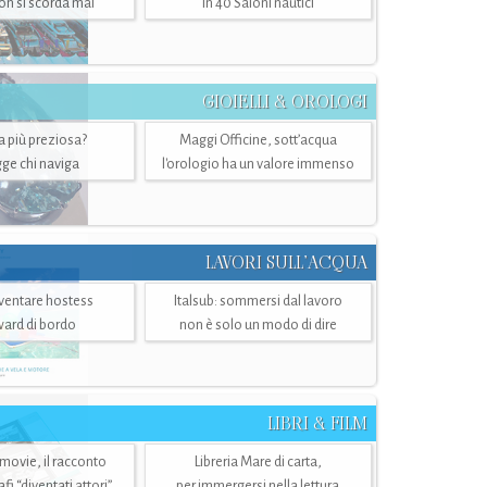
n si scorda mai
in 40 Saloni nautici
GIOIELLI & OROLOGI
ra più preziosa?
Maggi Officine, sott’acqua
ge chi naviga
l'orologio ha un valore immenso
LAVORI SULL’ACQUA
ventare hostess
Italsub: sommersi dal lavoro
ward di bordo
non è solo un modo di dire
LIBRI & FILM
 movie, il racconto
Libreria Mare di carta,
i “diventati attori”
per immergersi nella lettura