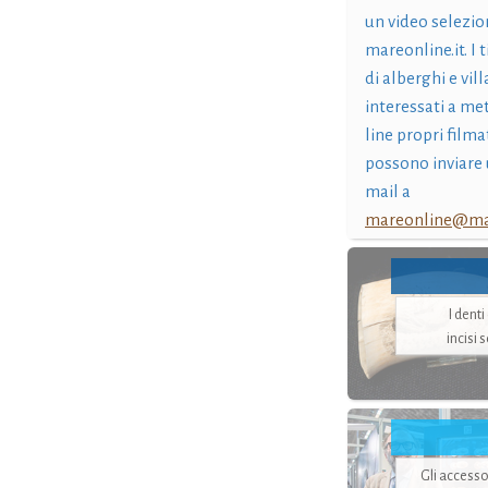
un video selezio
mareonline.it. I t
di alberghi e vil
interessati a me
line propri filma
possono inviare 
mail a
mareonline@mar
I dent
incisi 
Gli accesso