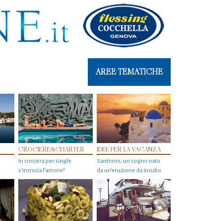
AREE TEMATICHE
CROCIERE&CHARTER
IDEE PER LA VACANZA
In crociera per single
Santorini, un sogno nato
s'incrocia l’amore?
da un’eruzione da incubo