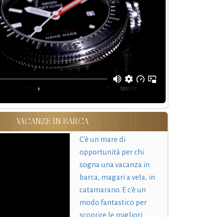
VACANZE IN BARCA
C'è un mare di
opportunità per chi
sogna una vacanza in
barca, magari a vela, in
catamarano. E c'è un
modo fantastico per
scoprire le migliori