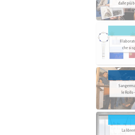
dalle più 
Il labora
che si 
Sangerman
le Rolls
La libre