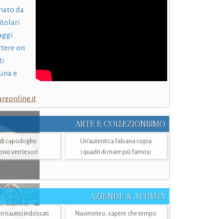
nato da
itolari
laggi
ttere on
ti
una e
eonline.it
ARTE E COLLEZIONISMO
i di capodoglio
Un’autentica falsaria copia
sono veri tesori
i quadri di mare più famosi
AZIENDE & ATTIVITÀ
ri nautici indossati
Navimeteo, sapere che tempo