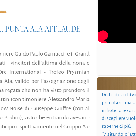
, PUNTA ALA APPLAUDE
oniere Guido Paolo Gamucci e il Grand
ti i vincitori dell'ultima della nona e
c International - Trofeo Prysmian
 Ala, valido per l’assegnazione degli
Una regata che non ha visto prendere il
Dedicato a chi v
Martin (con timoniere Alessandro Maria
prenotare una v
 Low Noise di Giuseppe Giuffré (con al
in hotel o resort
o Bodini), visto che entrambi avevano
di scegliere vuol
anticipo rispettivamente nel Gruppo A e
saperne di più.
"Visitandolo" at