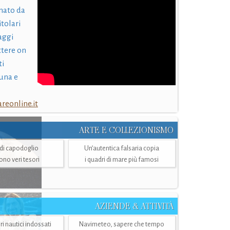
nato da
itolari
laggi
ttere on
ti
una e
eonline.it
ARTE E COLLEZIONISMO
i di capodoglio
Un’autentica falsaria copia
sono veri tesori
i quadri di mare più famosi
AZIENDE & ATTIVITÀ
ri nautici indossati
Navimeteo, sapere che tempo