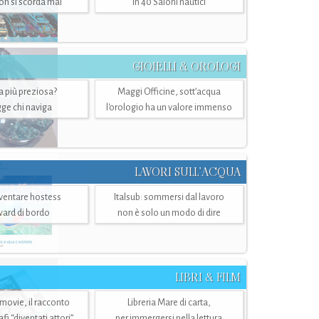
n si scorda mai
in 40 Saloni nautici
GIOIELLI & OROLOGI
ra più preziosa?
Maggi Officine, sott’acqua
ge chi naviga
l'orologio ha un valore immenso
LAVORI SULL’ACQUA
ventare hostess
Italsub: sommersi dal lavoro
ward di bordo
non è solo un modo di dire
LIBRI & FILM
 movie, il racconto
Libreria Mare di carta,
i “diventati attori”
per immergersi nella lettura