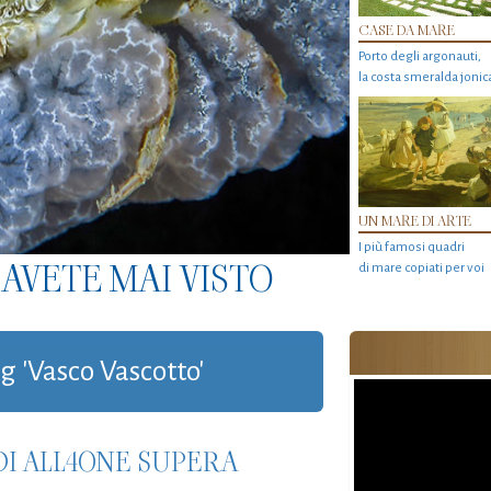
CASE DA MARE
Porto degli argonauti,
la costa smeralda jonic
UN MARE DI ARTE
I più famosi quadri
AVETE MAI VISTO
di mare copiati per voi
ag 'Vasco Vascotto'
DI ALL4ONE SUPERA