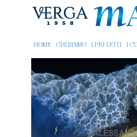
HOME
CHI SIAMO
I PIÙ LETTI
I C