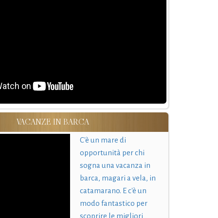
VACANZE IN BARCA
C'è un mare di
opportunità per chi
sogna una vacanza in
barca, magari a vela, in
catamarano. E c'è un
modo fantastico per
scoprire le migliori