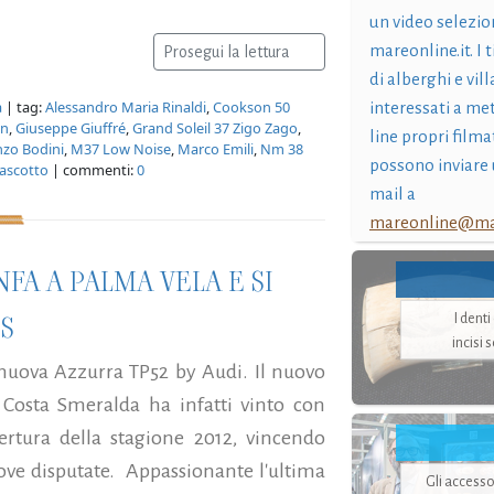
un video selezio
mareonline.it. I t
Prosegui la lettura
di alberghi e vil
a
| tag:
Alessandro Maria Rinaldi
,
Cookson 50
interessati a me
in
,
Giuseppe Giuffré
,
Grand Soleil 37 Zigo Zago
,
line propri filma
nzo Bodini
,
M37 Low Noise
,
Marco Emili
,
Nm 38
possono inviare 
ascotto
| commenti:
0
mail a
mareonline@mar
FA A PALMA VELA E SI
ES
I dent
incisi 
 nuova Azzurra TP52 by Audi. Il nuovo
 Costa Smeralda ha infatti vinto con
ertura della stagione 2012, vincendo
ove disputate. Appassionante l'ultima
Gli accesso