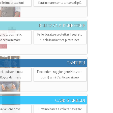
belle imbarcazioni
farà in mare conta ancora di più
BELLEZZA & BENESSERE
torio di cosmetici
Pelle dorata e protetta? Il segreto
specchia in mare
si cela in un’antica pietra Inca
CANTIERI
i, qui sono nate
Fincantieri, raggiungere Net zero
-Royce del mare
con 15 anni d'anticipo si può
CASE & ARREDI
ria-veliero dove
Il lettino barca a vela fa navigare