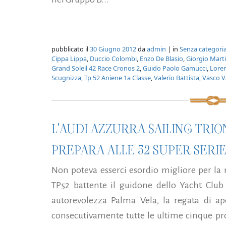
pubblicato il
30 Giugno 2012
da
admin
| in
Senza categori
Cippa Lippa
,
Duccio Colombi
,
Enzo De Blasio
,
Giorgio Mart
Grand Soleil 42 Race Cronos 2
,
Guido Paolo Gamucci
,
Lore
Scugnizza
,
Tp 52 Aniene 1a Classe
,
Valerio Battista
,
Vasco V
L'AUDI AZZURRA SAILING TRION
PREPARA ALLE 52 SUPER SERI
Non poteva esserci esordio migliore per la
TP52 battente il guidone dello Yacht Club
autorevolezza Palma Vela, la regata di ap
consecutivamente tutte le ultime cinque pr