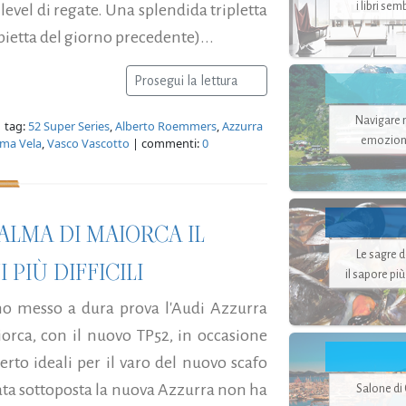
i libri se
 level di regate. Una splendida tripletta
ietta del giorno precedente)...
Prosegui la lettura
Navigare ne
 tag:
52 Super Series
,
Alberto Roemmers
,
Azzurra
emozion
lma Vela
,
Vasco Vascotto
| commenti:
0
ALMA DI MAIORCA IL
Le sagre 
PIÙ DIFFICILI
il sapore pi
o messo a dura prova l'Audi Azzurra
orca, con il nuovo TP52, in occasione
to ideali per il varo del nuovo scafo
stata sottoposta la nuova Azzurra non ha
Salone di