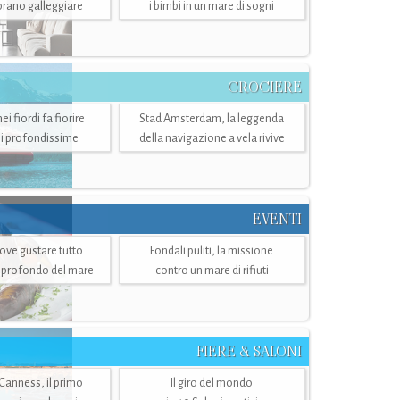
mbrano galleggiare
i bimbi in un mare di sogni
CROCIERE
i fiordi fa fiorire
Stad Amsterdam, la leggenda
i profondissime
della navigazione a vela rivive
EVENTI
dove gustare tutto
Fondali puliti, la missione
ù profondo del mare
contro un mare di rifiuti
FIERE & SALONI
 Canness, il primo
Il giro del mondo