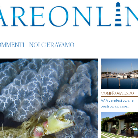
OMMENTI
NOI C'ERAVAMO
COMPRO&VENDO
AAA vendesi barche,
posti barca, case…