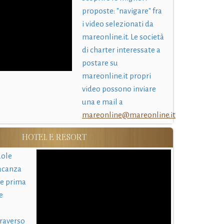
proposte: "navigare" fra
i video selezionati da
mareonline.it. Le società
di charter interessate a
postare su
mareonline.it propri
video possono inviare
una e mail a
mareonline@mareonline.it
HOTEL E RESORT
uole
acanza
 e prima
e
traverso