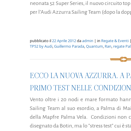
neonata 52 Super Series, il nuovo circuito top
per l’Audi Azzurra Sailing Team (dopo la dopp
pubblicato il
22 Aprile 2012
da
admin
| in
Regate & Eventi
|
TP52 by Audi
,
Guillermo Parada
,
Quantum
,
Ran
,
regate Pa
ECCO LA NUOVA AZZURRA. A P
PRIMO TEST NELLE CONDIZIONI 
Vento oltre i 20 nodi e mare formato hann
Sailing Team al suo esordio, a Palma di Mai
della Mapfre Palma Vela. Condizioni non cer
disegnato da Botin, ma lo "stress test" cui è 