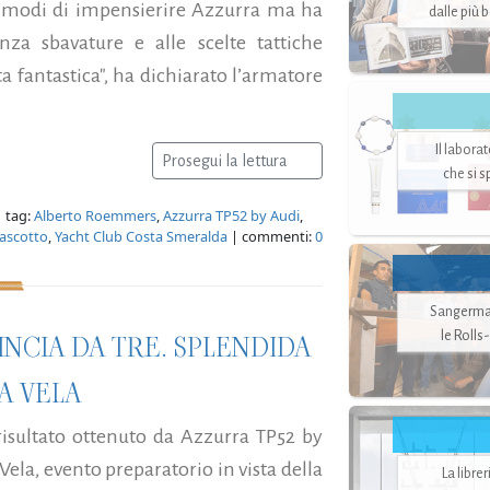
 i modi di impensierire Azzurra ma ha
dalle più 
a sbavature e alle scelte tattiche
a fantastica", ha dichiarato l’armatore
Il labora
Prosegui la lettura
che si 
 tag:
Alberto Roemmers
,
Azzurra TP52 by Audi
,
ascotto
,
Yacht Club Costa Smeralda
| commenti:
0
Sangerman
le Rolls
INCIA DA TRE. SPLENDIDA
A VELA
o risultato ottenuto da Azzurra TP52 by
Vela, evento preparatorio in vista della
La libre