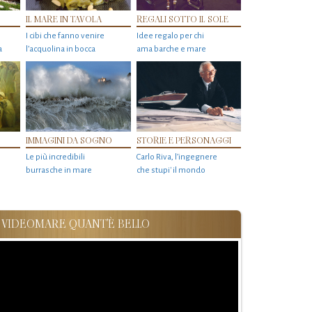
IL MARE IN TAVOLA
REGALI SOTTO IL SOLE
I cibi che fanno venire
Idee regalo per chi
a
l’acquolina in bocca
ama barche e mare
IMMAGINI DA SOGNO
STORIE E PERSONAGGI
Le più incredibili
Carlo Riva, l’ingegnere
burrasche in mare
che stupi' il mondo
VIDEOMARE QUANT'È BELLO