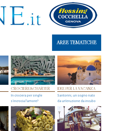
AREE TEMATICHE
CROCIERE&CHARTER
IDEE PER LA VACANZA
In crociera per single
Santorini, un sogno nato
s'incrocia l’amore?
da un’eruzione da incubo