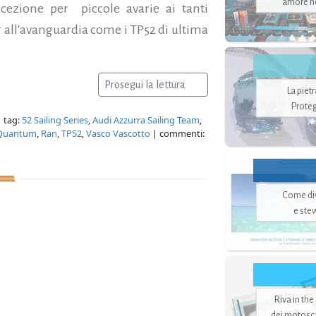
amore no
eccezione per piccole avarie ai tanti
 all'avanguardia come i TP52 di ultima
Prosegui la lettura
La piet
Proteg
 tag:
52 Sailing Series
,
Audi Azzurra Sailing Team
,
Quantum
,
Ran
,
TP52
,
Vasco Vascotto
| commenti:
Come di
e ste
Riva in the
dei motoscaf