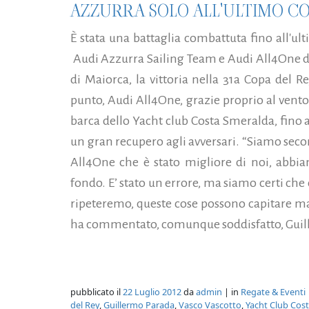
AZZURRA SOLO ALL'ULTIMO CO
È stata una battaglia combattuta fino all'ul
Audi Azzurra Sailing Team e Audi All4One di
di Maiorca, la vittoria nella 31a Copa del Re
punto, Audi All4One, grazie proprio al vento
barca dello Yacht club Costa Smeralda, fino
un gran recupero agli avversari. “Siamo sec
All4One che è stato migliore di noi, abbi
fondo. E’ stato un errore, ma siamo certi che 
ripeteremo, queste cose possono capitare ma d
ha commentato, comunque soddisfatto, Guille
pubblicato il
22 Luglio 2012
da
admin
| in
Regate & Eventi
del Rey
,
Guillermo Parada
,
Vasco Vascotto
,
Yacht Club Cos