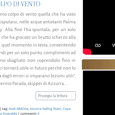
LPO DI VENTO
timo colpo di vento quella che ha visto
sputarsi, nelle acque antistanti Palma
y. Alla fine l'ha spuntata, per un solo
 che ha giocato un brutto scherzo alla
 a quel momento in testa, consentendo
ondi per un solo punto, complimenti ad
amo sbagliato non coprendolo fino in
ci tornerà utile in futuro perché non lo
agli errori si imparano lezioni utili",
rmo Parada, skipper di Azzurra...
Prosegui la lettura
| tag:
Audi All4One
,
Azzurra Sailing Team
,
Copa
ta Smeralda
| commenti:
0