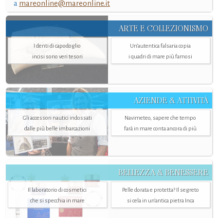
a
mareonline@mareonline.it
ARTE E COLLEZIONISMO
I denti di capodoglio
Un’autentica falsaria copia
incisi sono veri tesori
i quadri di mare più famosi
AZIENDE & ATTIVITÀ
Gli accessori nautici indossati
Navimeteo, sapere che tempo
dalle più belle imbarcazioni
farà in mare conta ancora di più
BELLEZZA & BENESSERE
Il laboratorio di cosmetici
Pelle dorata e protetta? Il segreto
che si specchia in mare
si cela in un’antica pietra Inca