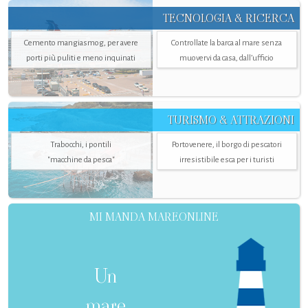
TECNOLOGIA & RICERCA
Cemento mangiasmog, per avere
Controllate la barca al mare senza
porti più puliti e meno inquinati
muovervi da casa, dall’ufficio
TURISMO & ATTRAZIONI
Trabocchi, i pontili
Portovenere, il borgo di pescatori
"macchine da pesca"
irresistibile esca per i turisti
MI MANDA MAREONLINE
Un
mare