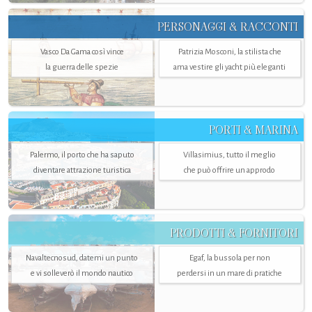
PERSONAGGI & RACCONTI
Vasco Da Gama così vince
Patrizia Mosconi, la stilista che
la guerra delle spezie
ama vestire gli yacht più eleganti
PORTI & MARINA
Palermo, il porto che ha saputo
Villasimius, tutto il meglio
diventare attrazione turistica
che può offrire un approdo
PRODOTTI & FORNITORI
Navaltecnosud, datemi un punto
Egaf, la bussola per non
e vi solleverò il mondo nautico
perdersi in un mare di pratiche