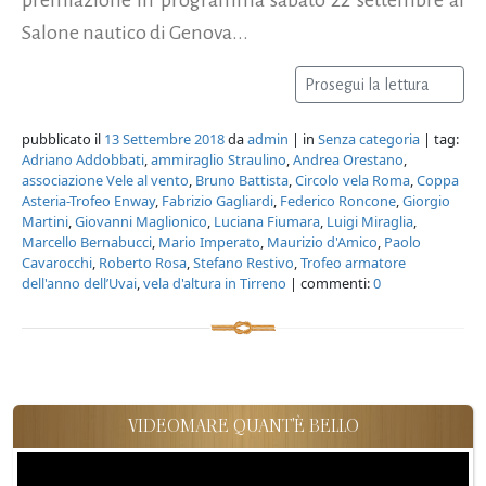
Salone nautico di Genova...
Prosegui la lettura
pubblicato il
13 Settembre 2018
da
admin
| in
Senza categoria
| tag:
Adriano Addobbati
,
ammiraglio Straulino
,
Andrea Orestano
,
associazione Vele al vento
,
Bruno Battista
,
Circolo vela Roma
,
Coppa
Asteria-Trofeo Enway
,
Fabrizio Gagliardi
,
Federico Roncone
,
Giorgio
Martini
,
Giovanni Maglionico
,
Luciana Fiumara
,
Luigi Miraglia
,
Marcello Bernabucci
,
Mario Imperato
,
Maurizio d'Amico
,
Paolo
Cavarocchi
,
Roberto Rosa
,
Stefano Restivo
,
Trofeo armatore
dell'anno dell’Uvai
,
vela d'altura in Tirreno
| commenti:
0
VIDEOMARE QUANT'È BELLO