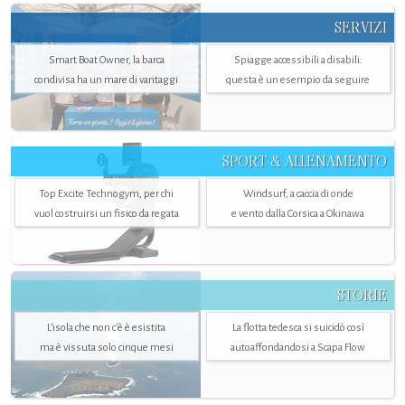
SERVIZI
Smart Boat Owner, la barca
Spiagge accessibili a disabili:
condivisa ha un mare di vantaggi
questa è un esempio da seguire
SPORT & ALLENAMENTO
Top Excite Technogym, per chi
Windsurf, a caccia di onde
vuol costruirsi un fisico da regata
e vento dalla Corsica a Okinawa
STORIE
L’isola che non c'è è esistita
La flotta tedesca si suicidò così
ma è vissuta solo cinque mesi
autoaffondandosi a Scapa Flow