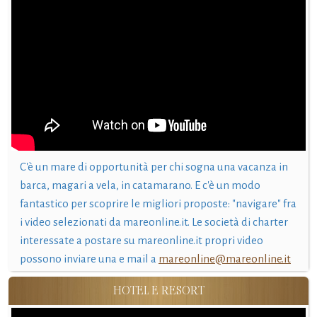
C'è un mare di opportunità per chi sogna una vacanza in
barca, magari a vela, in catamarano. E c'è un modo
fantastico per scoprire le migliori proposte: "navigare" fra
i video selezionati da mareonline.it. Le società di charter
interessate a postare su mareonline.it propri video
possono inviare una e mail a
mareonline@mareonline.it
HOTEL E RESORT