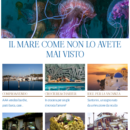
IL MARE COME NON LO AVETE
MAI VISTO
COMPRO&VENDO
CROCIERE&CHARTER
IDEE PER LA VACANZA
AAA vendesi barche,
In crociera per single
Santorini, un sogno nato
posti barca, case…
s'incrocia l’amore?
da un’eruzione da incubo