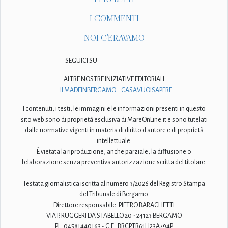
I COMMENTI
NOI C'ERAVAMO
SEGUICI SU
ALTRE NOSTRE INIZIATIVE EDITORIALI
ILMADEINBERGAMO
CASAVUOISAPERE
I contenuti, i testi, le immagini e le informazioni presenti in questo
sito web sono di proprietà esclusiva di MareOnLine.it e sono tutelati
dalle normative vigenti in materia di diritto d'autore e di proprietà
intellettuale.
È vietata la riproduzione, anche parziale, la diffusione o
l'elaborazione senza preventiva autorizzazione scritta del titolare.
Testata giornalistica iscritta al numero 3/2026 del Registro Stampa
del Tribunale di Bergamo.
Direttore responsabile: PIETRO BARACHETTI
VIA P. RUGGERI DA STABELLO 20 - 24123 BERGAMO
P.I.: 04581440163 - C.F.: BRCPTR61H23A794P