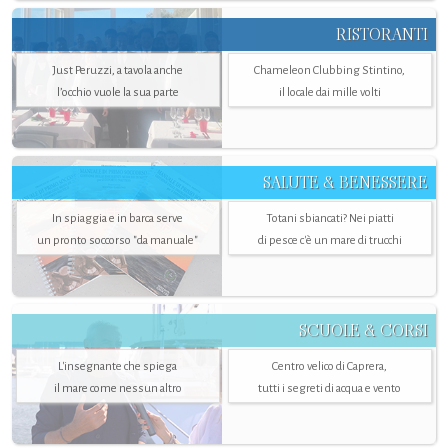
RISTORANTI
Just Peruzzi, a tavola anche
Chameleon Clubbing Stintino,
l’occhio vuole la sua parte
il locale dai mille volti
SALUTE & BENESSERE
In spiaggia e in barca serve
Totani sbiancati? Nei piatti
un pronto soccorso "da manuale"
di pesce c'è un mare di trucchi
SCUOLE & CORSI
L'insegnante che spiega
Centro velico di Caprera,
il mare come nessun altro
tutti i segreti di acqua e vento