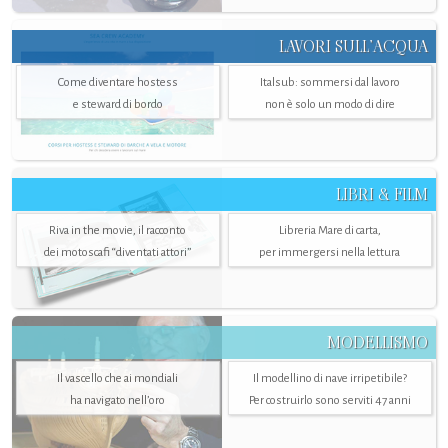
LAVORI SULL’ACQUA
Come diventare hostess
Italsub: sommersi dal lavoro
e steward di bordo
non è solo un modo di dire
LIBRI & FILM
Riva in the movie, il racconto
Libreria Mare di carta,
dei motoscafi “diventati attori”
per immergersi nella lettura
MODELLISMO
Il vascello che ai mondiali
Il modellino di nave irripetibile?
ha navigato nell’oro
Per costruirlo sono serviti 47 anni