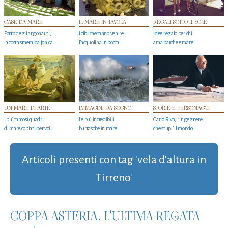
CASE DA MARE
IL MARE IN TAVOLA
REGALI SOTTO IL SOLE
Porto degli argonauti,
I cibi che fanno venire
Idee regalo per chi
la costa smeralda jonica
l’acquolina in bocca
ama barche e mare
UN MARE DI ARTE
IMMAGINI DA SOGNO
STORIE E PERSONAGGI
I più famosi quadri
Le più incredibili
Carlo Riva, l’ingegnere
di mare copiati per voi
burrasche in mare
che stupi' il mondo
Articoli presenti con tag 'vela d'altura in
Tirreno'
COPPA ASTERIA, L'ULTIMA REGATA