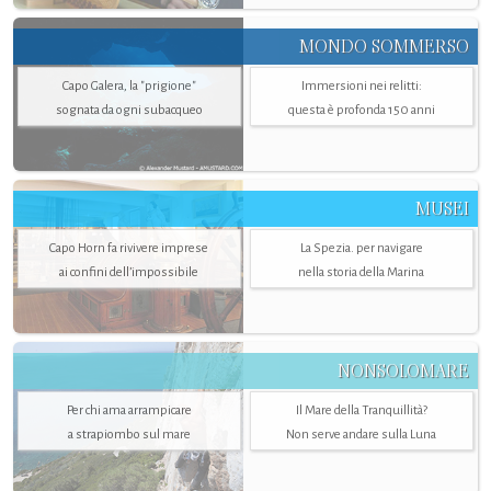
MONDO SOMMERSO
Capo Galera, la "prigione"
Immersioni nei relitti:
sognata da ogni subacqueo
questa è profonda 150 anni
MUSEI
Capo Horn fa rivivere imprese
La Spezia. per navigare
ai confini dell’impossibile
nella storia della Marina
NONSOLOMARE
Per chi ama arrampicare
Il Mare della Tranquillità?
a strapiombo sul mare
Non serve andare sulla Luna