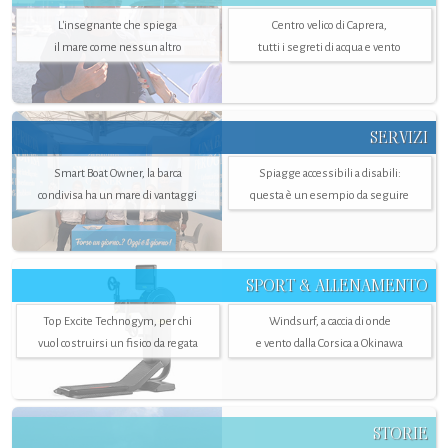
L'insegnante che spiega
Centro velico di Caprera,
il mare come nessun altro
tutti i segreti di acqua e vento
SERVIZI
Smart Boat Owner, la barca
Spiagge accessibili a disabili:
condivisa ha un mare di vantaggi
questa è un esempio da seguire
SPORT & ALLENAMENTO
Top Excite Technogym, per chi
Windsurf, a caccia di onde
vuol costruirsi un fisico da regata
e vento dalla Corsica a Okinawa
STORIE