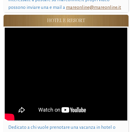
possono inviare una e mail a
mareonline@mareonline.it
HOTEL E RESORT
Dedicato a chi vuole prenotare una vacanza in hotel o