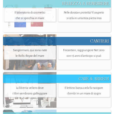
BELLEZZA & BENESSERE
Il laboratorio di cosmetici
Pelle dorata e protetta? Il segreto
che si specchia in mare
si cela in un’antica pietra Inca
CANTIERI
Sangermani, qui sono nate
Fincantieri, raggiungere Net zero
le Rolls-Royce del mare
con 15 anni d'anticipo si può
CASE & ARREDI
La libreria-veliero dove
Il lettino barca a vela fa navigare
i libri sembrano galleggiare
i bimbi in un mare di sogni