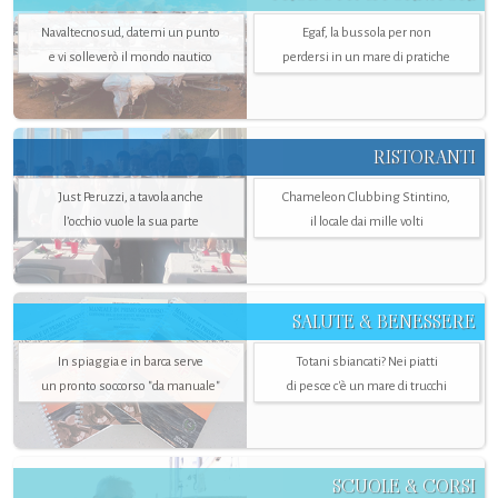
Navaltecnosud, datemi un punto
Egaf, la bussola per non
e vi solleverò il mondo nautico
perdersi in un mare di pratiche
RISTORANTI
Just Peruzzi, a tavola anche
Chameleon Clubbing Stintino,
l’occhio vuole la sua parte
il locale dai mille volti
SALUTE & BENESSERE
In spiaggia e in barca serve
Totani sbiancati? Nei piatti
un pronto soccorso "da manuale"
di pesce c'è un mare di trucchi
SCUOLE & CORSI