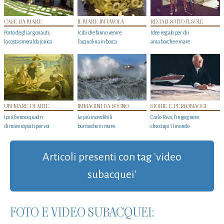
CASE DA MARE
IL MARE IN TAVOLA
REGALI SOTTO IL SOLE
Porto degli argonauti,
I cibi che fanno venire
Idee regalo per chi
la costa smeralda jonica
l’acquolina in bocca
ama barche e mare
UN MARE DI ARTE
IMMAGINI DA SOGNO
STORIE E PERSONAGGI
I più famosi quadri
Le più incredibili
Carlo Riva, l’ingegnere
di mare copiati per voi
burrasche in mare
che stupi' il mondo
Articoli presenti con tag 'video
subacquei'
FOTO E VIDEO SUBACQUEI: