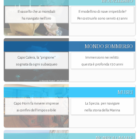
MODELLISMO
Il vascello che ai mondiali
Il modellino di nave irripetibile?
ha navigato nell’oro
Per costruirlo sono serviti 47 anni
MONDO SOMMERSO
Capo Galera, la "prigione"
Immersioni nei relitti:
sognata da ogni subacqueo
questa è profonda 150 anni
MUSEI
Capo Horn fa rivivere imprese
La Spezia. per navigare
ai confini dell’impossibile
nella storia della Marina
NONSOLOMARE