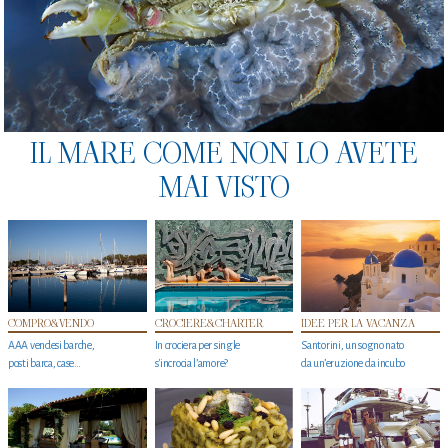
IL MARE COME NON LO AVETE
MAI VISTO
COMPRO&VENDO
CROCIERE&CHARTER
IDEE PER LA VACANZA
AAA vendesi barche,
In crociera per single
Santorini, un sogno nato
posti barca, case…
s'incrocia l’amore?
da un’eruzione da incubo