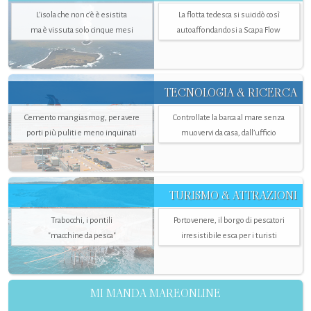
L’isola che non c'è è esistita
La flotta tedesca si suicidò così
ma è vissuta solo cinque mesi
autoaffondandosi a Scapa Flow
TECNOLOGIA & RICERCA
Cemento mangiasmog, per avere
Controllate la barca al mare senza
porti più puliti e meno inquinati
muovervi da casa, dall’ufficio
TURISMO & ATTRAZIONI
Trabocchi, i pontili
Portovenere, il borgo di pescatori
"macchine da pesca"
irresistibile esca per i turisti
MI MANDA MAREONLINE