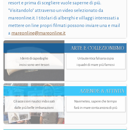
resort e prima di scegliere vuole saperne di più.
"Visitandolo" attraverso un video selezionato da
mareonline.it. I titolari di alberghi e villaggi interessati a
mettere on line propri filmati possono inviare una e mail
a
mareonline@mareonline.it
ARTE E COLLEZIONISMO
I denti di capodoglio
Un’autentica falsaria copia
incisi sono veri tesori
i quadri di mare più famosi
AZIENDE & ATTIVITÀ
Gli accessori nautici indossati
Navimeteo, sapere che tempo
dalle più belle imbarcazioni
farà in mare conta ancora di più