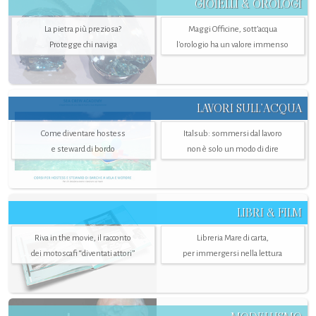
GIOIELLI & OROLOGI
La pietra più preziosa?
Maggi Officine, sott’acqua
Protegge chi naviga
l'orologio ha un valore immenso
LAVORI SULL’ACQUA
Come diventare hostess
Italsub: sommersi dal lavoro
e steward di bordo
non è solo un modo di dire
LIBRI & FILM
Riva in the movie, il racconto
Libreria Mare di carta,
dei motoscafi “diventati attori”
per immergersi nella lettura