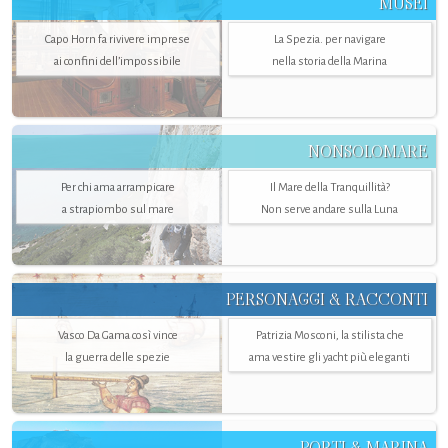
MUSEI
Capo Horn fa rivivere imprese
La Spezia. per navigare
ai confini dell’impossibile
nella storia della Marina
NONSOLOMARE
Per chi ama arrampicare
Il Mare della Tranquillità?
a strapiombo sul mare
Non serve andare sulla Luna
PERSONAGGI & RACCONTI
Vasco Da Gama così vince
Patrizia Mosconi, la stilista che
la guerra delle spezie
ama vestire gli yacht più eleganti
PORTI & MARINA