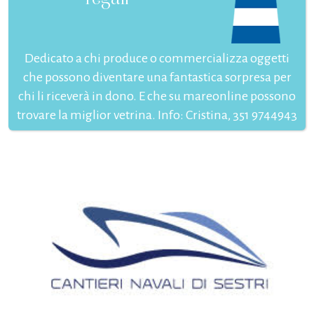
Dedicato a chi produce o commercializza oggetti
che possono diventare una fantastica sorpresa per
chi li riceverà in dono. E che su mareonline possono
trovare la miglior vetrina. Info: Cristina, 351 9744943