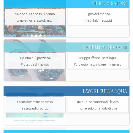
FIERE & SALONI
Salone di Canness, il primo
Il giro del mondo
amore non si scorda mai
in 40 Saloni nautici
GIOIELLI & OROLOGI
La pietra più preziosa?
Maggi Officine, sott’acqua
Protegge chi naviga
l'orologio ha un valore immenso
LAVORI SULL’ACQUA
Come diventare hostess
Italsub: sommersi dal lavoro
e steward di bordo
non è solo un modo di dire