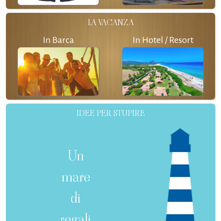
LA VACANZA
In Barca
In Hotel / Resort
IDEE PER STUPIRE
Un
mare
di
regali