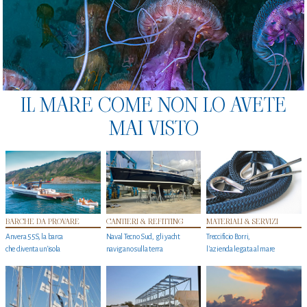
IL MARE COME NON LO AVETE
MAI VISTO
BARCHE DA PROVARE
CANTIERI & REFITTING
MATERIALI & SERVIZI
Anvera 55S, la barca
Naval Tecno Sud, gli yacht
Treccificio Borri,
che diventa un'isola
navigano sulla terra
l'azienda legata al mare