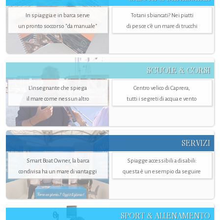
In spiaggia e in barca serve
Totani sbiancati? Nei piatti
un pronto soccorso "da manuale"
di pesce c'è un mare di trucchi
SCUOLE & CORSI
L'insegnante che spiega
Centro velico di Caprera,
il mare come nessun altro
tutti i segreti di acqua e vento
SERVIZI
Smart Boat Owner, la barca
Spiagge accessibili a disabili:
condivisa ha un mare di vantaggi
questa è un esempio da seguire
SPORT & ALLENAMENTO