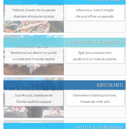
Palermo, il porto che ha saputo
Villasimius, tutto il meglio
diventare attrazione turistica
che può offrire un approdo
PRODOTTI & FORNITORI
Navaltecnosud, datemi un punto
Egaf, la bussola per non
e vi solleverò il mondo nautico
perdersi in un mare di pratiche
RISTORANTI
Just Peruzzi, a tavola anche
Chameleon Clubbing Stintino,
l’occhio vuole la sua parte
il locale dai mille volti
SALUTE & BENESSERE