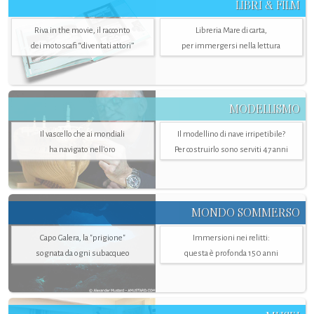
LIBRI & FILM
Riva in the movie, il racconto
Libreria Mare di carta,
dei motoscafi “diventati attori”
per immergersi nella lettura
MODELLISMO
Il vascello che ai mondiali
Il modellino di nave irripetibile?
ha navigato nell’oro
Per costruirlo sono serviti 47 anni
MONDO SOMMERSO
Capo Galera, la "prigione"
Immersioni nei relitti:
sognata da ogni subacqueo
questa è profonda 150 anni