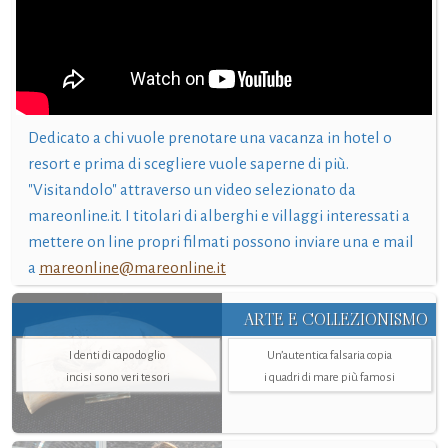
Dedicato a chi vuole prenotare una vacanza in hotel o
resort e prima di scegliere vuole saperne di più.
"Visitandolo" attraverso un video selezionato da
mareonline.it. I titolari di alberghi e villaggi interessati a
mettere on line propri filmati possono inviare una e mail
a
mareonline@mareonline.it
ARTE E COLLEZIONISMO
I denti di capodoglio
Un’autentica falsaria copia
incisi sono veri tesori
i quadri di mare più famosi