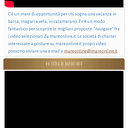
C'è un mare di opportunità per chi sogna una vacanza in
barca, magari a vela, in catamarano. E c'è un modo
fantastico per scoprire le migliori proposte: "navigare" fra
i video selezionati da mareonline.it. Le società di charter
interessate a postare su mareonline.it propri video
possono inviare una e mail a
mareonline@mareonline.it
HOTEL E RESORT