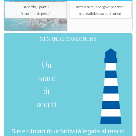
Trabocchi, i pontili
Portovenere, il borgo di pescatori
"macchine da pesca"
irresistibile esca per i turisti
MI MANDA MAREONLINE
Un
mare
di
sconti
Siete titolari di un'attività legata al mare: