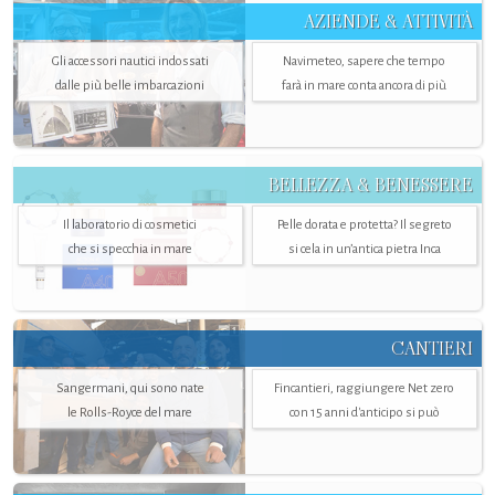
AZIENDE & ATTIVITÀ
Gli accessori nautici indossati
Navimeteo, sapere che tempo
dalle più belle imbarcazioni
farà in mare conta ancora di più
BELLEZZA & BENESSERE
Il laboratorio di cosmetici
Pelle dorata e protetta? Il segreto
che si specchia in mare
si cela in un’antica pietra Inca
CANTIERI
Sangermani, qui sono nate
Fincantieri, raggiungere Net zero
le Rolls-Royce del mare
con 15 anni d'anticipo si può