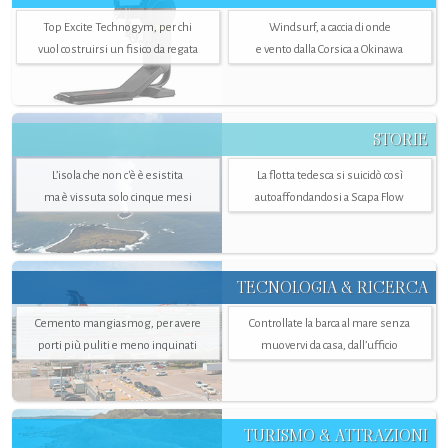
Top Excite Technogym, per chi
Windsurf, a caccia di onde
vuol costruirsi un fisico da regata
e vento dalla Corsica a Okinawa
STORIE
L’isola che non c'è è esistita
La flotta tedesca si suicidò così
ma è vissuta solo cinque mesi
autoaffondandosi a Scapa Flow
TECNOLOGIA & RICERCA
Cemento mangiasmog, per avere
Controllate la barca al mare senza
porti più puliti e meno inquinati
muovervi da casa, dall’ufficio
TURISMO & ATTRAZIONI