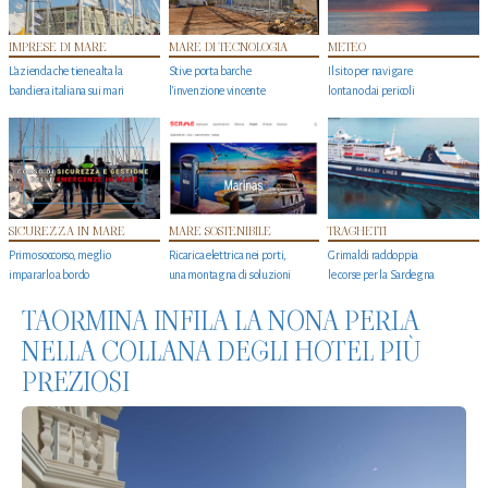
IMPRESE DI MARE
MARE DI TECNOLOGIA
METEO
L'azienda che tiene alta la
Stive porta barche
Il sito per navigare
bandiera italiana sui mari
l'invenzione vincente
lontano dai pericoli
SICUREZZA IN MARE
MARE SOSTENIBILE
TRAGHETTI
Primo soccorso, meglio
Ricarica elettrica nei porti,
Grimaldi raddoppia
impararlo a bordo
una montagna di soluzioni
le corse per la Sardegna
TAORMINA INFILA LA NONA PERLA
NELLA COLLANA DEGLI HOTEL PIÙ
PREZIOSI