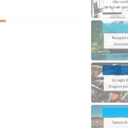
i libri se
Navigare ne
emozion
Le sagre 
il sapore pi
Salone di