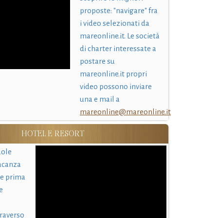
proposte: "navigare" fra
i video selezionati da
mareonline.it. Le società
di charter interessate a
postare su
mareonline.it propri
video possono inviare
una e mail a
mareonline@mareonline.it
HOTEL E RESORT
uole
acanza
 e prima
e
traverso