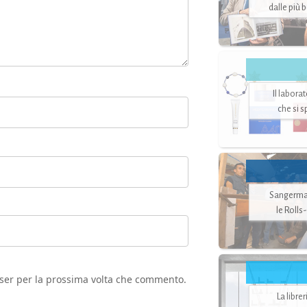
dalle più 
Il labora
che si 
Sangerman
le Rolls
wser per la prossima volta che commento.
La libre