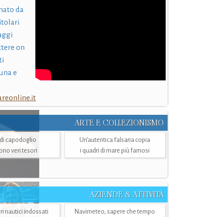
nato da
itolari
laggi
ttere on
ti
una e
eonline.it
ARTE E COLLEZIONISMO
i di capodoglio
Un’autentica falsaria copia
sono veri tesori
i quadri di mare più famosi
AZIENDE & ATTIVITÀ
ri nautici indossati
Navimeteo, sapere che tempo