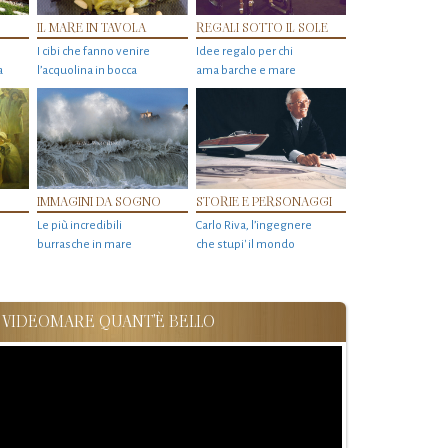
IL MARE IN TAVOLA
REGALI SOTTO IL SOLE
I cibi che fanno venire
Idee regalo per chi
a
l’acquolina in bocca
ama barche e mare
IMMAGINI DA SOGNO
STORIE E PERSONAGGI
Le più incredibili
Carlo Riva, l’ingegnere
burrasche in mare
che stupi' il mondo
VIDEOMARE QUANT'È BELLO