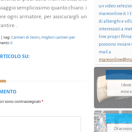
un video selezio
messaggio semplicissimo quanto chiaro: i
mareonline.it. I t
pre ogni armatore, per assicurargli un
di alberghi e vil
antire...
interessati a me
line propri filma
| tag:
Cantieri di Sestri
,
migliori cantieri per
enti:
0
possono inviare 
mail a
RTICOLO SU:
mareonline@mar
I dent
MMENTO
incisi 
ori sono contrassegnati
*
Gli accesso