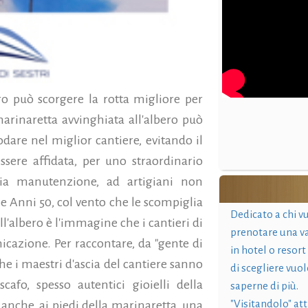
o può scorgere la rotta migliore per
marinaretta avvinghiata all'albero può
dare nel miglior cantiere, evitando il
ssere affidata, per uno straordinario
ria manutenzione, ad artigiani non
le Anni 50, col vento che le scompiglia
Dedicato a chi v
ll'albero è l'immagine che i cantieri di
prenotare una v
icazione. Per raccontare, da "gente di
in hotel o resort
che i maestri d'ascia del cantiere sanno
di scegliere vuol
cafo, spesso autentici gioielli della
saperne di più.
"Visitandolo" at
anche, ai piedi della marinaretta, una