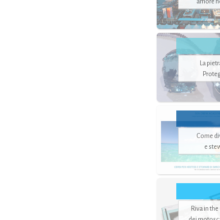
amore no
La piet
Proteg
Come di
e ste
Riva in the
dei motoscaf