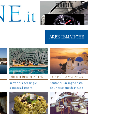
AREE TEMATICHE
CROCIERE&CHARTER
IDEE PER LA VACANZA
In crociera per single
Santorini, un sogno nato
s'incrocia l’amore?
da un’eruzione da incubo