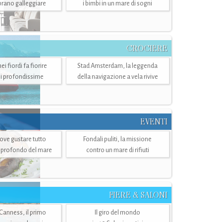
mbrano galleggiare
i bimbi in un mare di sogni
CROCIERE
i fiordi fa fiorire
Stad Amsterdam, la leggenda
i profondissime
della navigazione a vela rivive
EVENTI
dove gustare tutto
Fondali puliti, la missione
ù profondo del mare
contro un mare di rifiuti
FIERE & SALONI
 Canness, il primo
Il giro del mondo