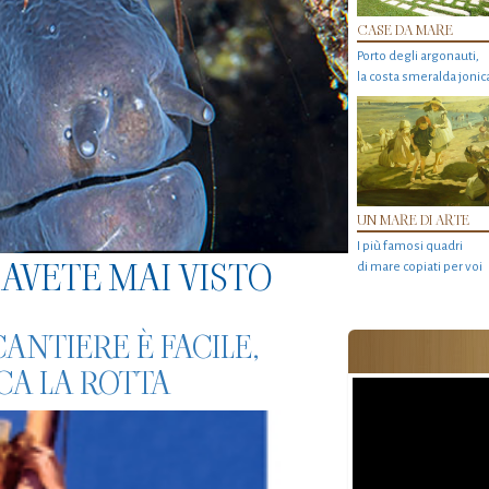
CASE DA MARE
Porto degli argonauti,
la costa smeralda jonic
UN MARE DI ARTE
I più famosi quadri
AVETE MAI VISTO
di mare copiati per voi
ANTIERE È FACILE,
CA LA ROTTA