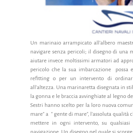
Un marinaio arrampicato all'albero maestr
navigare senza pericoli; il disegno di una 
aiutare invece moltissimi armatori ad appro
pericolo che la sua imbarcazione
possa e
refitting o per un intervento di ordina
all'altezza. Una marinaretta disegnata in sti
la gonna e le braccia avvinghiate al legno de
Sestri hanno scelto per la loro nuova comun
mare" a
" gente di mare", l'assoluta qualità 
mettere in ogni intervento, su qualsiasi s
navigazione.
Un disegno nel quale si scorge 