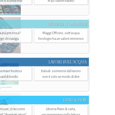
n si scorda mai
in 40 Saloni nautici
GIOIELLI & OROLOGI
ra più preziosa?
Maggi Officine, sott’acqua
ge chi naviga
l'orologio ha un valore immenso
LAVORI SULL’ACQUA
ventare hostess
Italsub: sommersi dal lavoro
ward di bordo
non è solo un modo di dire
LIBRI & FILM
 movie, il racconto
Libreria Mare di carta,
i “diventati attori”
per immergersi nella lettura