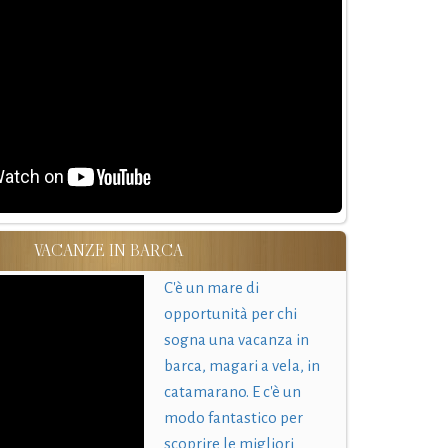
VACANZE IN BARCA
C'è un mare di
opportunità per chi
sogna una vacanza in
barca, magari a vela, in
catamarano. E c'è un
modo fantastico per
scoprire le migliori