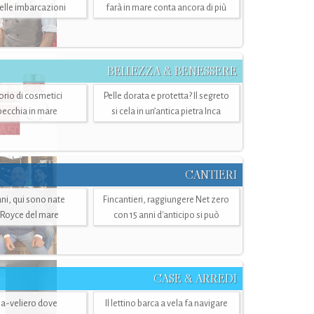
belle imbarcazioni
farà in mare conta ancora di più
BELLEZZA & BENESSERE
torio di cosmetici
Pelle dorata e protetta? Il segreto
specchia in mare
si cela in un’antica pietra Inca
CANTIERI
i, qui sono nate
Fincantieri, raggiungere Net zero
-Royce del mare
con 15 anni d'anticipo si può
CASE & ARREDI
ria-veliero dove
Il lettino barca a vela fa navigare