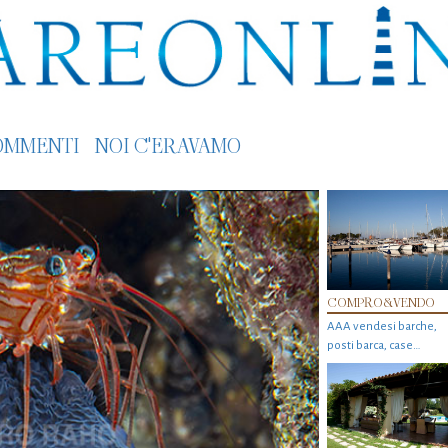
OMMENTI
NOI C'ERAVAMO
COMPRO&VENDO
AAA vendesi barche,
posti barca, case…