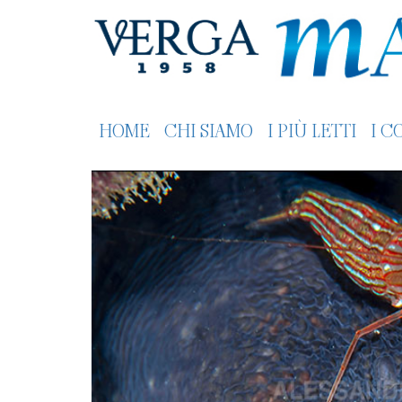
HOME
CHI SIAMO
I PIÙ LETTI
I C