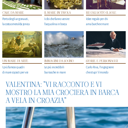
CASE DA MARE
IL MARE IN TAVOLA
REGALI SOTTO IL SOLE
Porto degli argonauti,
I cibi che fanno venire
Idee regalo per chi
la costa smeralda jonica
l’acquolina in bocca
ama barche e mare
UN MARE DI ARTE
IMMAGINI DA SOGNO
STORIE E PERSONAGGI
I più famosi quadri
Le più incredibili
Carlo Riva, l’ingegnere
di mare copiati per voi
burrasche in mare
che stupi' il mondo
VALENTINA: "VI RACCONTO E VI
MOSTRO LA MIA CROCIERA IN BARCA
A VELA IN CROAZIA"