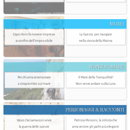
MUSEI
Capo Horn fa rivivere imprese
La Spezia. per navigare
ai confini dell’impossibile
nella storia della Marina
NONSOLOMARE
Per chi ama arrampicare
Il Mare della Tranquillità?
a strapiombo sul mare
Non serve andare sulla Luna
PERSONAGGI & RACCONTI
Vasco Da Gama così vince
Patrizia Mosconi, la stilista che
la guerra delle spezie
ama vestire gli yacht più eleganti