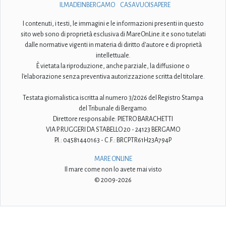
SEGUICI SU
ALTRE NOSTRE INIZIATIVE EDITORIALI
ILMADEINBERGAMO
CASAVUOISAPERE
I contenuti, i testi, le immagini e le informazioni presenti in questo
sito web sono di proprietà esclusiva di MareOnLine.it e sono tutelati
dalle normative vigenti in materia di diritto d'autore e di proprietà
intellettuale.
È vietata la riproduzione, anche parziale, la diffusione o
l'elaborazione senza preventiva autorizzazione scritta del titolare.
Testata giornalistica iscritta al numero 3/2026 del Registro Stampa
del Tribunale di Bergamo.
Direttore responsabile: PIETRO BARACHETTI
VIA P. RUGGERI DA STABELLO 20 - 24123 BERGAMO
P.I.: 04581440163 - C.F.: BRCPTR61H23A794P
MARE ONLINE
Il mare come non lo avete mai visto
© 2009-2026