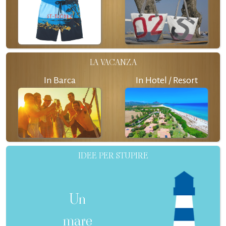
LA VACANZA
In Barca
In Hotel / Resort
IDEE PER STUPIRE
Un
mare