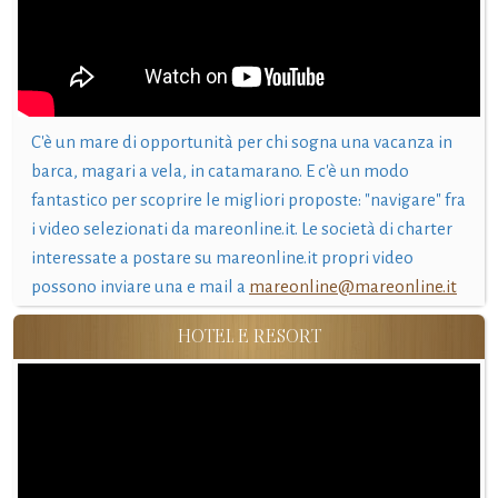
C'è un mare di opportunità per chi sogna una vacanza in
barca, magari a vela, in catamarano. E c'è un modo
fantastico per scoprire le migliori proposte: "navigare" fra
i video selezionati da mareonline.it. Le società di charter
interessate a postare su mareonline.it propri video
possono inviare una e mail a
mareonline@mareonline.it
HOTEL E RESORT