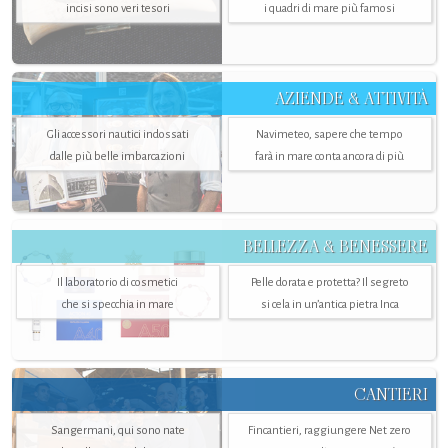
incisi sono veri tesori
i quadri di mare più famosi
AZIENDE & ATTIVITÀ
Gli accessori nautici indossati
Navimeteo, sapere che tempo
dalle più belle imbarcazioni
farà in mare conta ancora di più
BELLEZZA & BENESSERE
Il laboratorio di cosmetici
Pelle dorata e protetta? Il segreto
che si specchia in mare
si cela in un’antica pietra Inca
CANTIERI
Sangermani, qui sono nate
Fincantieri, raggiungere Net zero