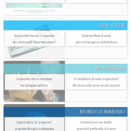
LIBRI & FILM
Riva in the movie, il racconto
Libreria Mare di carta,
dei motoscafi “diventati attori”
per immergersi nella lettura
MODELLISMO
Il vascello che ai mondiali
Il modellino di nave irripetibile?
ha navigato nell’oro
Per costruirlo sono serviti 47 anni
MONDO SOMMERSO
Capo Galera, la "prigione"
Immersioni nei relitti:
sognata da ogni subacqueo
questa è profonda 150 anni