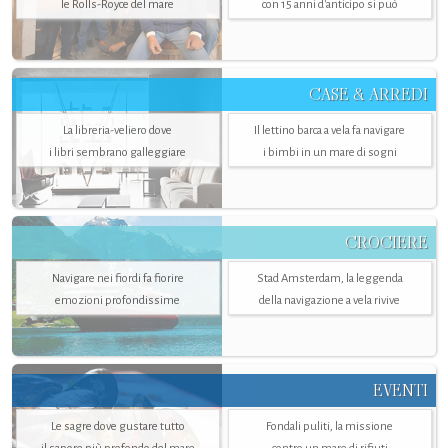
le Rolls-Royce del mare
con 15 anni d'anticipo si può
CASE & ARREDI
La libreria-veliero dove
Il lettino barca a vela fa navigare
i libri sembrano galleggiare
i bimbi in un mare di sogni
CROCIERE
Navigare nei fiordi fa fiorire
Stad Amsterdam, la leggenda
emozioni profondissime
della navigazione a vela rivive
EVENTI
Le sagre dove gustare tutto
Fondali puliti, la missione
il sapore più profondo del mare
contro un mare di rifiuti