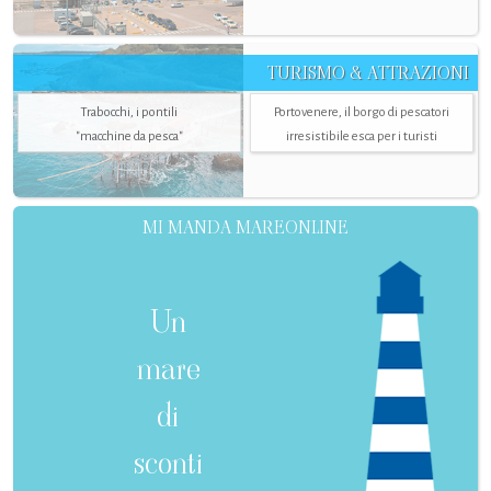
TURISMO & ATTRAZIONI
Trabocchi, i pontili
Portovenere, il borgo di pescatori
"macchine da pesca"
irresistibile esca per i turisti
MI MANDA MAREONLINE
Un
mare
di
sconti