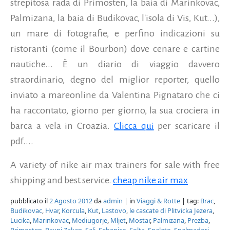
strepitosa rada di Primosten, la baia di Marinkovac,
Palmizana, la baia di Budikovac, l'isola di Vis, Kut...),
un mare di fotografie, e perfino indicazioni su
ristoranti (come il Bourbon) dove cenare e cartine
nautiche... È un diario di viaggio davvero
straordinario, degno del miglior reporter, quello
inviato a mareonline da Valentina Pignataro che ci
ha raccontato, giorno per giorno, la sua crociera in
barca a vela in Croazia.
Clicca qui
per scaricare il
pdf....
A variety of nike air max trainers for sale with free
shipping and best service.
cheap nike air max
pubblicato il
2 Agosto 2012
da
admin
| in
Viaggi & Rotte
| tag:
Brac
,
Budikovac
,
Hvar
,
Korcula
,
Kut
,
Lastovo
,
le cascate di Plitvicka Jezera
,
Lucika
,
Marinkovac
,
Mediugorje
,
Mljet
,
Mostar
,
Palmizana
,
Prezba
,
Primosten
,
Ravni Zakan
,
Sali
,
Sebenico
,
Solta
,
Spalato
,
Spalmadori
,