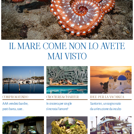
IL MARE COME NON LO AVETE
MAI VISTO
COMPRO&VENDO
CROCIERE&CHARTER
IDEE PER LA VACANZA
AAA vendesi barche,
In crociera per single
Santorini, un sogno nato
posti barca, case…
s'incrocia l’amore?
da un’eruzione da incubo