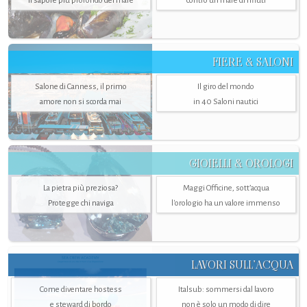
FIERE & SALONI
Salone di Canness, il primo
Il giro del mondo
amore non si scorda mai
in 40 Saloni nautici
GIOIELLI & OROLOGI
La pietra più preziosa?
Maggi Officine, sott’acqua
Protegge chi naviga
l'orologio ha un valore immenso
LAVORI SULL’ACQUA
Come diventare hostess
Italsub: sommersi dal lavoro
e steward di bordo
non è solo un modo di dire