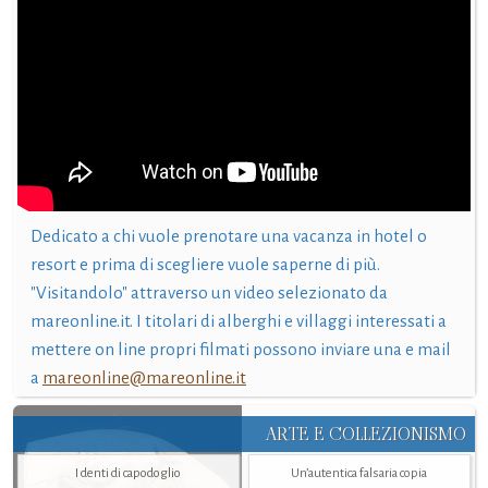
Dedicato a chi vuole prenotare una vacanza in hotel o
resort e prima di scegliere vuole saperne di più.
"Visitandolo" attraverso un video selezionato da
mareonline.it. I titolari di alberghi e villaggi interessati a
mettere on line propri filmati possono inviare una e mail
a
mareonline@mareonline.it
ARTE E COLLEZIONISMO
I denti di capodoglio
Un’autentica falsaria copia