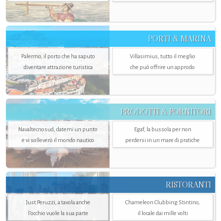
PORTI & MARINA
Palermo, il porto che ha saputo
Villasimius, tutto il meglio
diventare attrazione turistica
che può offrire un approdo
PRODOTTI & FORNITORI
Navaltecnosud, datemi un punto
Egaf, la bussola per non
e vi solleverò il mondo nautico
perdersi in un mare di pratiche
RISTORANTI
Just Peruzzi, a tavola anche
Chameleon Clubbing Stintino,
l’occhio vuole la sua parte
il locale dai mille volti