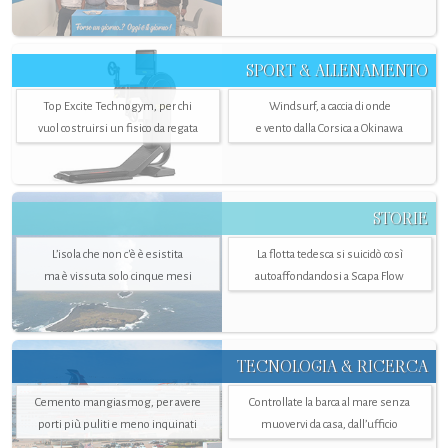
SPORT & ALLENAMENTO
Top Excite Technogym, per chi
Windsurf, a caccia di onde
vuol costruirsi un fisico da regata
e vento dalla Corsica a Okinawa
STORIE
L’isola che non c'è è esistita
La flotta tedesca si suicidò così
ma è vissuta solo cinque mesi
autoaffondandosi a Scapa Flow
TECNOLOGIA & RICERCA
Cemento mangiasmog, per avere
Controllate la barca al mare senza
porti più puliti e meno inquinati
muovervi da casa, dall’ufficio