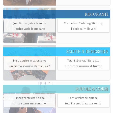
RISTORANTI
Just Peruzzi, a tavola anche
Chameleon Clubbing Stintino,
l’occhio vuole la sua parte
il locale dai mille volti
SALUTE & BENESSERE
In spiaggia e in barca serve
Totani sbiancati? Nei piatti
un pronto soccorso "da manuale"
di pesce c'è un mare di trucchi
SCUOLE & CORSI
L'insegnante che spiega
Centro velico di Caprera,
il mare come nessun altro
tutti i segreti di acqua e vento