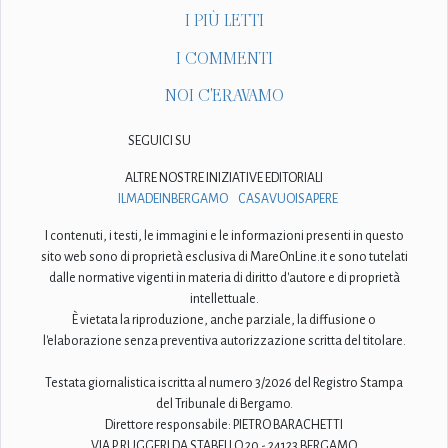
I PIÙ LETTI
I COMMENTI
NOI C'ERAVAMO
SEGUICI SU
ALTRE NOSTRE INIZIATIVE EDITORIALI
ILMADEINBERGAMO
CASAVUOISAPERE
I contenuti, i testi, le immagini e le informazioni presenti in questo
sito web sono di proprietà esclusiva di MareOnLine.it e sono tutelati
dalle normative vigenti in materia di diritto d'autore e di proprietà
intellettuale.
È vietata la riproduzione, anche parziale, la diffusione o
l'elaborazione senza preventiva autorizzazione scritta del titolare.
Testata giornalistica iscritta al numero 3/2026 del Registro Stampa
del Tribunale di Bergamo.
Direttore responsabile: PIETRO BARACHETTI
VIA P. RUGGERI DA STABELLO 20 - 24123 BERGAMO