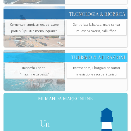
TECNOLOGIA & RICERCA
Cemento mangiasmog, per avere
Controllate la barca al mare senza
porti più puliti e meno inquinati
muovervi da casa, dall’ufficio
TURISMO & ATTRAZIONI
Trabocchi, i pontili
Portovenere, il borgo di pescatori
"macchine da pesca"
irresistibile esca per i turisti
MI MANDA MAREONLINE
Un