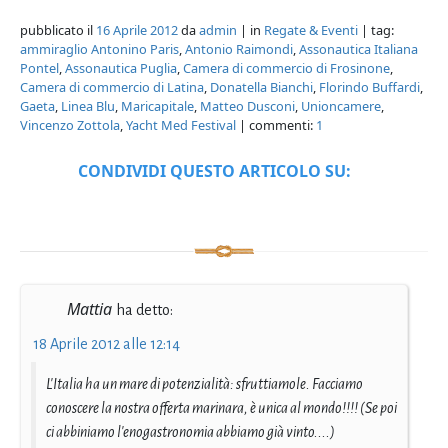
pubblicato il
16 Aprile 2012
da
admin
| in
Regate & Eventi
| tag:
ammiraglio Antonino Paris
,
Antonio Raimondi
,
Assonautica Italiana
Pontel
,
Assonautica Puglia
,
Camera di commercio di Frosinone
,
Camera di commercio di Latina
,
Donatella Bianchi
,
Florindo Buffardi
,
Gaeta
,
Linea Blu
,
Maricapitale
,
Matteo Dusconi
,
Unioncamere
,
Vincenzo Zottola
,
Yacht Med Festival
| commenti:
1
CONDIVIDI QUESTO ARTICOLO SU:
Mattia
ha detto:
18 Aprile 2012 alle 12:14
L'Italia ha un mare di potenzialità: sfruttiamole. Facciamo
conoscere la nostra offerta marinara, è unica al mondo!!!! (Se poi
ci abbiniamo l'enogastronomia abbiamo già vinto....)