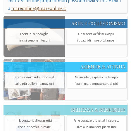
mettere on line propri filmati possono inviare una e mail
a
mareonline@mareonline.it
ARTE E COLLEZIONISMO
I denti di capodoglio
Un’autentica falsaria copia
incisi sono veri tesori
i quadri di mare più famosi
AZIENDE & ATTIVITÀ
Gli accessori nautici indossati
Navimeteo, sapere che tempo
dalle più belle imbarcazioni
farà in mare conta ancora di più
BELLEZZA & BENESSERE
Il laboratorio di cosmetici
Pelle dorata e protetta? Il segreto
che si specchia in mare
si cela in un’antica pietra Inca