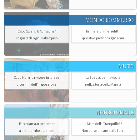
MONDO SOMMERSO
Capo Galera, la "prigione"
Immersioni nei relitti:
sognata da ogni subacqueo
questa è profonda 150 anni
MUSEI
Capo Horn fa rivivere imprese
La Spezia. per navigare
ai confini dell’impossibile
nella storia della Marina
NONSOLOMARE
Per chi ama arrampicare
Il Mare della Tranquillità?
a strapiombo sul mare
Non serve andare sulla Luna