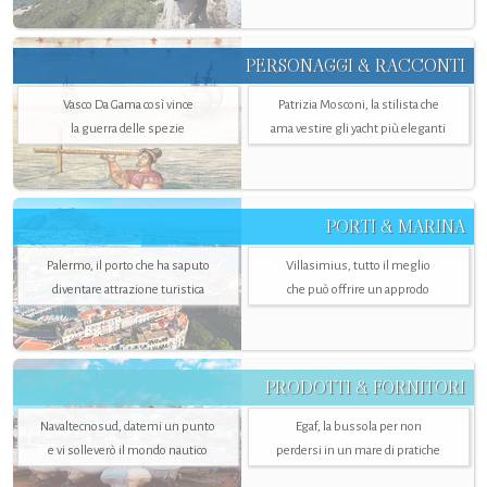
PERSONAGGI & RACCONTI
Vasco Da Gama così vince
Patrizia Mosconi, la stilista che
la guerra delle spezie
ama vestire gli yacht più eleganti
PORTI & MARINA
Palermo, il porto che ha saputo
Villasimius, tutto il meglio
diventare attrazione turistica
che può offrire un approdo
PRODOTTI & FORNITORI
Navaltecnosud, datemi un punto
Egaf, la bussola per non
e vi solleverò il mondo nautico
perdersi in un mare di pratiche