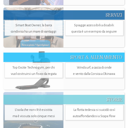
SERVIZI
Smart Boat Owner, la barca
Spiagge accessibili a disabili:
condivisa ha un mare di vantaggi
questa è un esempio da seguire
SPORT & ALLENAMENTO
Top Excite Technogym, per chi
Windsurf, a caccia di onde
vuol costruirsi un fisico da regata
e vento dalla Corsica a Okinawa
STORIE
L’isola che non c'è è esistita
La flotta tedesca si suicidò così
ma è vissuta solo cinque mesi
autoaffondandosi a Scapa Flow