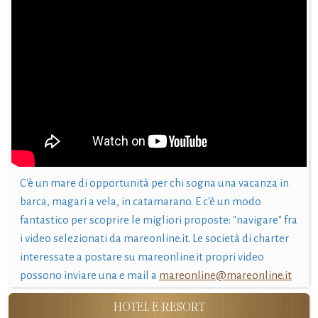
C'è un mare di opportunità per chi sogna una vacanza in
barca, magari a vela, in catamarano. E c'è un modo
fantastico per scoprire le migliori proposte: "navigare" fra
i video selezionati da mareonline.it. Le società di charter
interessate a postare su mareonline.it propri video
possono inviare una e mail a
mareonline@mareonline.it
HOTEL E RESORT