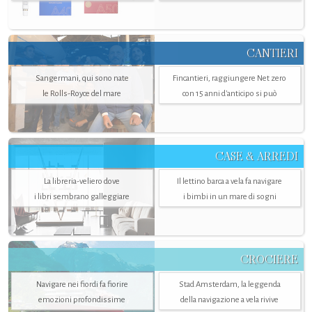
CANTIERI
Sangermani, qui sono nate
Fincantieri, raggiungere Net zero
le Rolls-Royce del mare
con 15 anni d'anticipo si può
CASE & ARREDI
La libreria-veliero dove
Il lettino barca a vela fa navigare
i libri sembrano galleggiare
i bimbi in un mare di sogni
CROCIERE
Navigare nei fiordi fa fiorire
Stad Amsterdam, la leggenda
emozioni profondissime
della navigazione a vela rivive