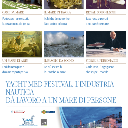
CASE DA MARE
IL MARE IN TAVOLA
REGALI SOTTO IL SOLE
Porto degli argonauti,
I cibi che fanno venire
Idee regalo per chi
la costa smeralda jonica
l’acquolina in bocca
ama barche e mare
UN MARE DI ARTE
IMMAGINI DA SOGNO
STORIE E PERSONAGGI
I più famosi quadri
Le più incredibili
Carlo Riva, l’ingegnere
di mare copiati per voi
burrasche in mare
che stupi' il mondo
YACHT MED FESTIVAL, L'INDUSTRIA
NAUTICA
DÀ LAVORO A UN MARE DI PERSONE