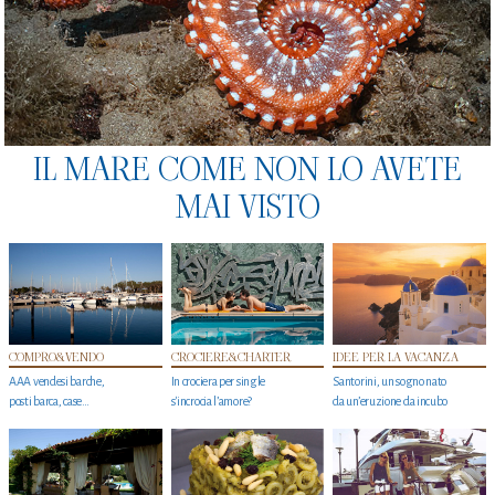
IL MARE COME NON LO AVETE
MAI VISTO
COMPRO&VENDO
CROCIERE&CHARTER
IDEE PER LA VACANZA
AAA vendesi barche,
In crociera per single
Santorini, un sogno nato
posti barca, case…
s'incrocia l’amore?
da un’eruzione da incubo