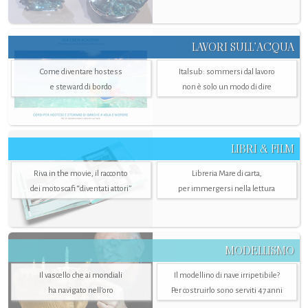
LAVORI SULL’ACQUA
Come diventare hostess
Italsub: sommersi dal lavoro
e steward di bordo
non è solo un modo di dire
LIBRI & FILM
Riva in the movie, il racconto
Libreria Mare di carta,
dei motoscafi “diventati attori”
per immergersi nella lettura
MODELLISMO
Il vascello che ai mondiali
Il modellino di nave irripetibile?
ha navigato nell’oro
Per costruirlo sono serviti 47 anni