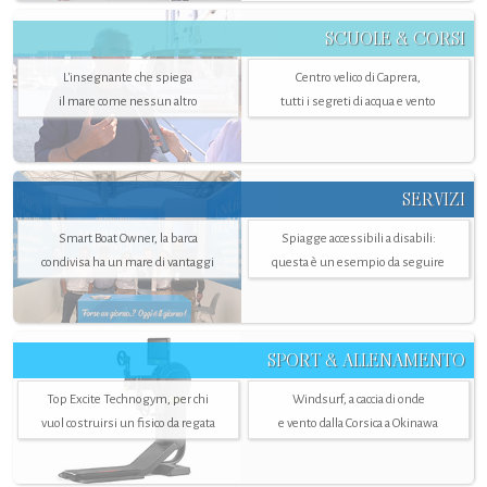
SCUOLE & CORSI
L'insegnante che spiega
Centro velico di Caprera,
il mare come nessun altro
tutti i segreti di acqua e vento
SERVIZI
Smart Boat Owner, la barca
Spiagge accessibili a disabili:
condivisa ha un mare di vantaggi
questa è un esempio da seguire
SPORT & ALLENAMENTO
Top Excite Technogym, per chi
Windsurf, a caccia di onde
vuol costruirsi un fisico da regata
e vento dalla Corsica a Okinawa