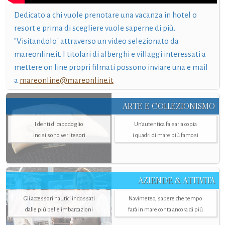
Dedicato a chi vuole prenotare una vacanza in hotel o
resort e prima di scegliere vuole saperne di più.
"Visitandolo" attraverso un video selezionato da
mareonline.it. I titolari di alberghi e villaggi interessati a
mettere on line propri filmati possono inviare una e mail
a
mareonline@mareonline.it
ARTE E COLLEZIONISMO
I denti di capodoglio
Un’autentica falsaria copia
incisi sono veri tesori
i quadri di mare più famosi
AZIENDE & ATTIVITÀ
Gli accessori nautici indossati
Navimeteo, sapere che tempo
dalle più belle imbarcazioni
farà in mare conta ancora di più