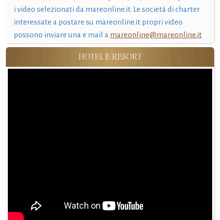
i video selezionati da mareonline.it. Le società di charter
interessate a postare su mareonline.it propri video
possono inviare una e mail a
mareonline@mareonline.it
HOTEL E RESORT