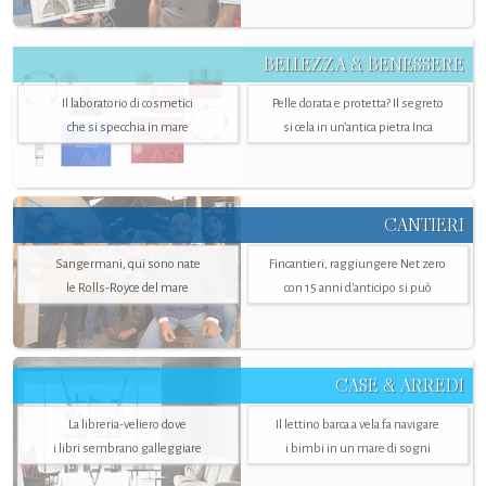
BELLEZZA & BENESSERE
Il laboratorio di cosmetici
Pelle dorata e protetta? Il segreto
che si specchia in mare
si cela in un’antica pietra Inca
CANTIERI
Sangermani, qui sono nate
Fincantieri, raggiungere Net zero
le Rolls-Royce del mare
con 15 anni d'anticipo si può
CASE & ARREDI
La libreria-veliero dove
Il lettino barca a vela fa navigare
i libri sembrano galleggiare
i bimbi in un mare di sogni