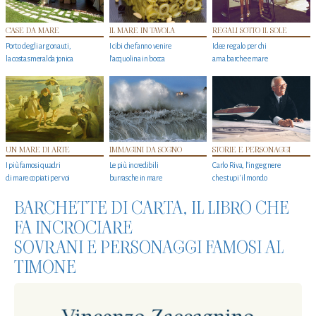
CASE DA MARE
IL MARE IN TAVOLA
REGALI SOTTO IL SOLE
Porto degli argonauti,
I cibi che fanno venire
Idee regalo per chi
la costa smeralda jonica
l’acquolina in bocca
ama barche e mare
UN MARE DI ARTE
IMMAGINI DA SOGNO
STORIE E PERSONAGGI
I più famosi quadri
Le più incredibili
Carlo Riva, l’ingegnere
di mare copiati per voi
burrasche in mare
che stupi' il mondo
BARCHETTE DI CARTA, IL LIBRO CHE
FA INCROCIARE
SOVRANI E PERSONAGGI FAMOSI AL
TIMONE