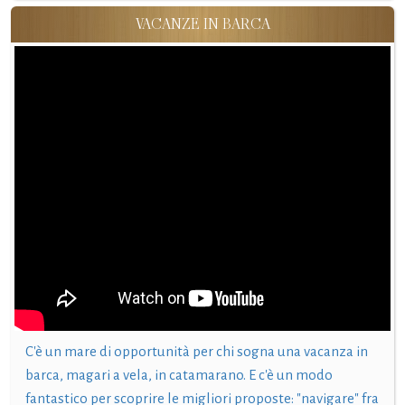
VACANZE IN BARCA
C'è un mare di opportunità per chi sogna una vacanza in
barca, magari a vela, in catamarano. E c'è un modo
fantastico per scoprire le migliori proposte: "navigare" fra