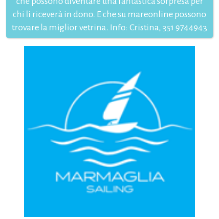
che possono diventare una fantastica sorpresa per
chi li riceverà in dono. E che su mareonline possono
trovare la miglior vetrina. Info: Cristina, 351 9744943