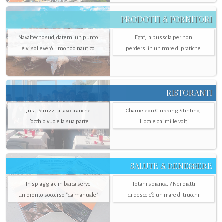
PRODOTTI & FORNITORI
Navaltecnosud, datemi un punto
Egaf, la bussola per non
e vi solleverò il mondo nautico
perdersi in un mare di pratiche
RISTORANTI
Just Peruzzi, a tavola anche
Chameleon Clubbing Stintino,
l’occhio vuole la sua parte
il locale dai mille volti
SALUTE & BENESSERE
In spiaggia e in barca serve
Totani sbiancati? Nei piatti
un pronto soccorso "da manuale"
di pesce c'è un mare di trucchi