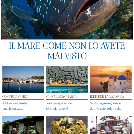
IL MARE COME NON LO AVETE
MAI VISTO
COMPRO&VENDO
CROCIERE&CHARTER
IDEE PER LA VACANZA
AAA vendesi barche,
In crociera per single
Santorini, un sogno nato
posti barca, case…
s'incrocia l’amore?
da un’eruzione da incubo