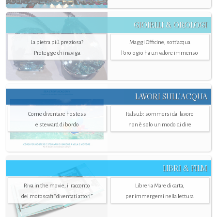
GIOIELLI & OROLOGI
La pietra più preziosa?
Maggi Officine, sott’acqua
Protegge chi naviga
l'orologio ha un valore immenso
LAVORI SULL’ACQUA
Come diventare hostess
Italsub: sommersi dal lavoro
e steward di bordo
non è solo un modo di dire
LIBRI & FILM
Riva in the movie, il racconto
Libreria Mare di carta,
dei motoscafi “diventati attori”
per immergersi nella lettura