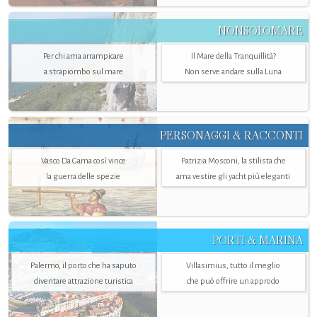
NONSOLOMARE
Per chi ama arrampicare
Il Mare della Tranquillità?
a strapiombo sul mare
Non serve andare sulla Luna
PERSONAGGI & RACCONTI
Vasco Da Gama così vince
Patrizia Mosconi, la stilista che
la guerra delle spezie
ama vestire gli yacht più eleganti
PORTI & MARINA
Palermo, il porto che ha saputo
Villasimius, tutto il meglio
diventare attrazione turistica
che può offrire un approdo