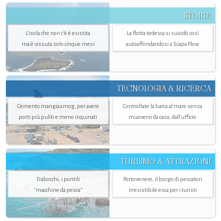
STORIE
L’isola che non c'è è esistita
La flotta tedesca si suicidò così
ma è vissuta solo cinque mesi
autoaffondandosi a Scapa Flow
TECNOLOGIA & RICERCA
Cemento mangiasmog, per avere
Controllate la barca al mare senza
porti più puliti e meno inquinati
muovervi da casa, dall’ufficio
TURISMO & ATTRAZIONI
Trabocchi, i pontili
Portovenere, il borgo di pescatori
"macchine da pesca"
irresistibile esca per i turisti