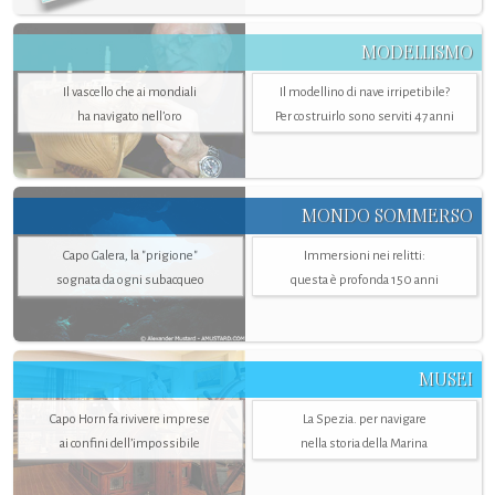
MODELLISMO
Il vascello che ai mondiali
Il modellino di nave irripetibile?
ha navigato nell’oro
Per costruirlo sono serviti 47 anni
MONDO SOMMERSO
Capo Galera, la "prigione"
Immersioni nei relitti:
sognata da ogni subacqueo
questa è profonda 150 anni
MUSEI
Capo Horn fa rivivere imprese
La Spezia. per navigare
ai confini dell’impossibile
nella storia della Marina