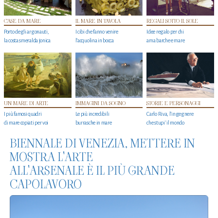
CASE DA MARE
IL MARE IN TAVOLA
REGALI SOTTO IL SOLE
Porto degli argonauti,
I cibi che fanno venire
Idee regalo per chi
la costa smeralda jonica
l’acquolina in bocca
ama barche e mare
UN MARE DI ARTE
IMMAGINI DA SOGNO
STORIE E PERSONAGGI
I più famosi quadri
Le più incredibili
Carlo Riva, l’ingegnere
di mare copiati per voi
burrasche in mare
che stupi' il mondo
BIENNALE DI VENEZIA, METTERE IN
MOSTRA L'ARTE
ALL'ARSENALE È IL PIÙ GRANDE
CAPOLAVORO