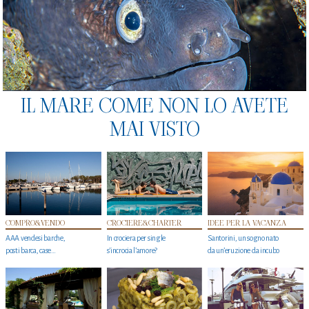
IL MARE COME NON LO AVETE
MAI VISTO
COMPRO&VENDO
CROCIERE&CHARTER
IDEE PER LA VACANZA
AAA vendesi barche,
In crociera per single
Santorini, un sogno nato
posti barca, case…
s'incrocia l’amore?
da un’eruzione da incubo