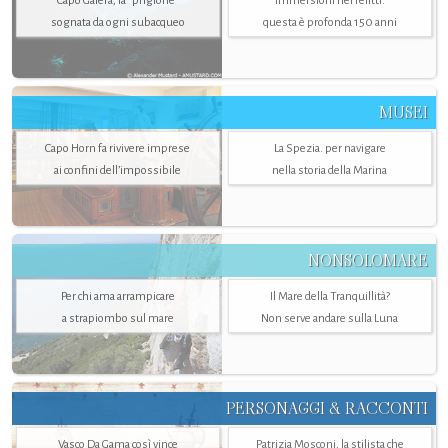
Capo Galera, la "prigione"
Immersioni nei relitti:
sognata da ogni subacqueo
questa è profonda 150 anni
MUSEI
Capo Horn fa rivivere imprese
La Spezia. per navigare
ai confini dell’impossibile
nella storia della Marina
NONSOLOMARE
Per chi ama arrampicare
Il Mare della Tranquillità?
a strapiombo sul mare
Non serve andare sulla Luna
PERSONAGGI & RACCONTI
Vasco Da Gama così vince
Patrizia Mosconi, la stilista che