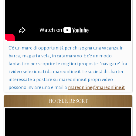
C'è un mare di opportunità per chi sogna una vacanza in
barca, magari a vela, in catamarano. E c'è un modo
fantastico per scoprire le migliori proposte: "navigare" fra
i video selezionati da mareonline.it. Le società di charter
interessate a postare su mareonline.it propri video
possono inviare una e mail a
mareonline@mareonline.it
HOTEL E RESORT