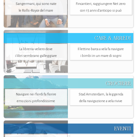
Sangermani, qui sono nate
Fincantieri, raggiungere Net zero
le Rolls-Royce del mare
con 15 anni d'anticipo si può
CASE & ARREDI
La libreria-veliero dove
Il lettino barca a vela fa navigare
i libri sembrano galleggiare
i bimbi in un mare di sogni
CROCIERE
Navigare nei fiordi fa fiorire
Stad Amsterdam, la leggenda
emozioni profondissime
della navigazione a vela rivive
EVENTI