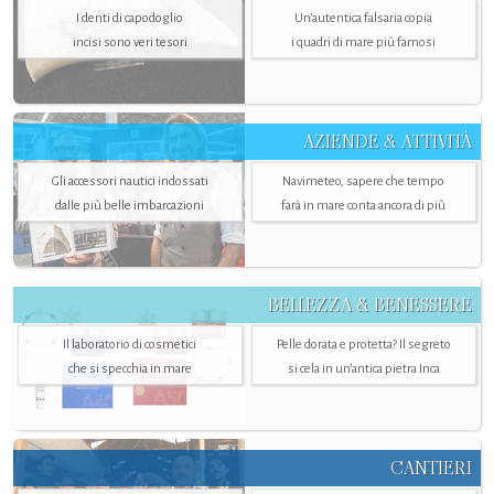
I denti di capodoglio
Un’autentica falsaria copia
incisi sono veri tesori
i quadri di mare più famosi
AZIENDE & ATTIVITÀ
Gli accessori nautici indossati
Navimeteo, sapere che tempo
dalle più belle imbarcazioni
farà in mare conta ancora di più
BELLEZZA & BENESSERE
Il laboratorio di cosmetici
Pelle dorata e protetta? Il segreto
che si specchia in mare
si cela in un’antica pietra Inca
CANTIERI