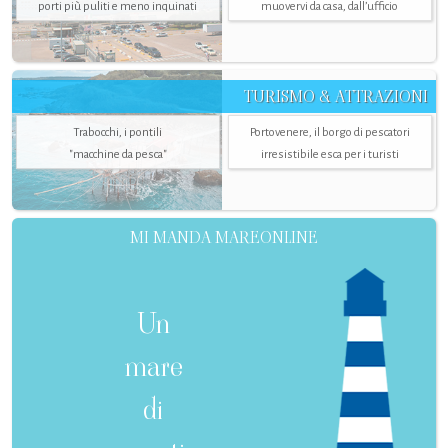
porti più puliti e meno inquinati
muovervi da casa, dall’ufficio
TURISMO & ATTRAZIONI
Trabocchi, i pontili
Portovenere, il borgo di pescatori
"macchine da pesca"
irresistibile esca per i turisti
MI MANDA MAREONLINE
Un
mare
di