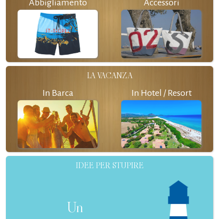
Abbigliamento
Accessori
LA VACANZA
In Barca
In Hotel / Resort
IDEE PER STUPIRE
Un