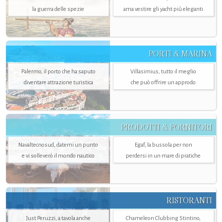
la guerra delle spezie
ama vestire gli yacht più eleganti
PORTI & MARINA
Palermo, il porto che ha saputo
Villasimius, tutto il meglio
diventare attrazione turistica
che può offrire un approdo
PRODOTTI & FORNITORI
Navaltecnosud, datemi un punto
Egaf, la bussola per non
e vi solleverò il mondo nautico
perdersi in un mare di pratiche
RISTORANTI
Just Peruzzi, a tavola anche
Chameleon Clubbing Stintino,