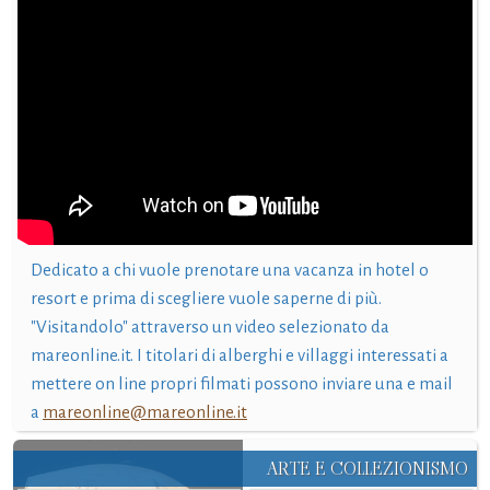
Dedicato a chi vuole prenotare una vacanza in hotel o
resort e prima di scegliere vuole saperne di più.
"Visitandolo" attraverso un video selezionato da
mareonline.it. I titolari di alberghi e villaggi interessati a
mettere on line propri filmati possono inviare una e mail
a
mareonline@mareonline.it
ARTE E COLLEZIONISMO