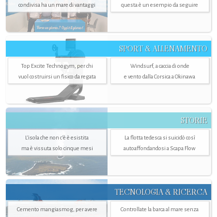
condivisa ha un mare di vantaggi
questa è un esempio da seguire
SPORT & ALLENAMENTO
Top Excite Technogym, per chi
Windsurf, a caccia di onde
vuol costruirsi un fisico da regata
e vento dalla Corsica a Okinawa
STORIE
L’isola che non c'è è esistita
La flotta tedesca si suicidò così
ma è vissuta solo cinque mesi
autoaffondandosi a Scapa Flow
TECNOLOGIA & RICERCA
Cemento mangiasmog, per avere
Controllate la barca al mare senza