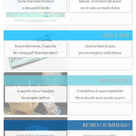
Come diventare hostess
Italsub: sommersi dal lavoro
e steward di bordo
non è solo un modo di dire
LIBRI & FILM
Riva in the movie, il racconto
Libreria Mare di carta,
dei motoscafi “diventati attori”
per immergersi nella lettura
MODELLISMO
Il vascello che ai mondiali
Il modellino di nave irripetibile?
ha navigato nell’oro
Per costruirlo sono serviti 47 anni
MONDO SOMMERSO