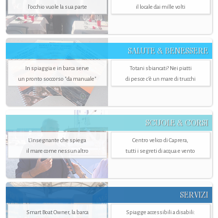
l’occhio vuole la sua parte
il locale dai mille volti
SALUTE & BENESSERE
In spiaggia e in barca serve
Totani sbiancati? Nei piatti
un pronto soccorso "da manuale"
di pesce c'è un mare di trucchi
SCUOLE & CORSI
L'insegnante che spiega
Centro velico di Caprera,
il mare come nessun altro
tutti i segreti di acqua e vento
SERVIZI
Smart Boat Owner, la barca
Spiagge accessibili a disabili: