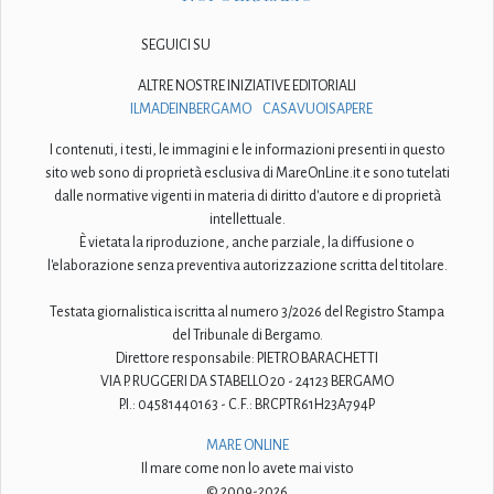
SEGUICI SU
ALTRE NOSTRE INIZIATIVE EDITORIALI
ILMADEINBERGAMO
CASAVUOISAPERE
I contenuti, i testi, le immagini e le informazioni presenti in questo
sito web sono di proprietà esclusiva di MareOnLine.it e sono tutelati
dalle normative vigenti in materia di diritto d'autore e di proprietà
intellettuale.
È vietata la riproduzione, anche parziale, la diffusione o
l'elaborazione senza preventiva autorizzazione scritta del titolare.
Testata giornalistica iscritta al numero 3/2026 del Registro Stampa
del Tribunale di Bergamo.
Direttore responsabile: PIETRO BARACHETTI
VIA P. RUGGERI DA STABELLO 20 - 24123 BERGAMO
P.I.: 04581440163 - C.F.: BRCPTR61H23A794P
MARE ONLINE
Il mare come non lo avete mai visto
© 2009-2026