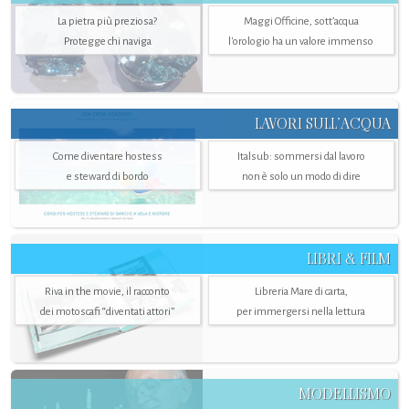
La pietra più preziosa?
Maggi Officine, sott’acqua
Protegge chi naviga
l'orologio ha un valore immenso
LAVORI SULL’ACQUA
Come diventare hostess
Italsub: sommersi dal lavoro
e steward di bordo
non è solo un modo di dire
LIBRI & FILM
Riva in the movie, il racconto
Libreria Mare di carta,
dei motoscafi “diventati attori”
per immergersi nella lettura
MODELLISMO