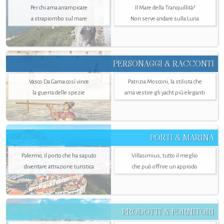
Per chi ama arrampicare
Il Mare della Tranquillità?
a strapiombo sul mare
Non serve andare sulla Luna
PERSONAGGI & RACCONTI
Vasco Da Gama così vince
Patrizia Mosconi, la stilista che
la guerra delle spezie
ama vestire gli yacht più eleganti
PORTI & MARINA
Palermo, il porto che ha saputo
Villasimius, tutto il meglio
diventare attrazione turistica
che può offrire un approdo
PRODOTTI & FORNITORI