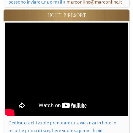
possono inviare una e mail a
mareonline@mareonline.it
HOTEL E RESORT
Dedicato a chi vuole prenotare una vacanza in hotel o
resort e prima di scegliere vuole saperne di più.