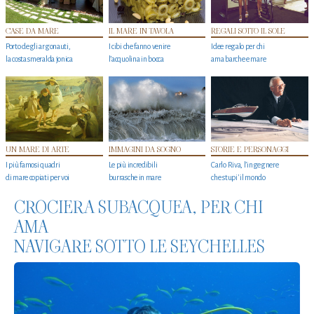
CASE DA MARE
IL MARE IN TAVOLA
REGALI SOTTO IL SOLE
Porto degli argonauti,
I cibi che fanno venire
Idee regalo per chi
la costa smeralda jonica
l’acquolina in bocca
ama barche e mare
UN MARE DI ARTE
IMMAGINI DA SOGNO
STORIE E PERSONAGGI
I più famosi quadri
Le più incredibili
Carlo Riva, l’ingegnere
di mare copiati per voi
burrasche in mare
che stupi' il mondo
CROCIERA SUBACQUEA, PER CHI
AMA
NAVIGARE SOTTO LE SEYCHELLES