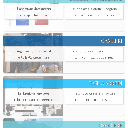
Il laboratorio di cosmetici
Pelle dorata e protetta? Il segreto
che si specchia in mare
si cela in un’antica pietra Inca
CANTIERI
Sangermani, qui sono nate
Fincantieri, raggiungere Net zero
le Rolls-Royce del mare
con 15 anni d'anticipo si può
CASE & ARREDI
La libreria-veliero dove
Il lettino barca a vela fa navigare
i libri sembrano galleggiare
i bimbi in un mare di sogni
CROCIERE