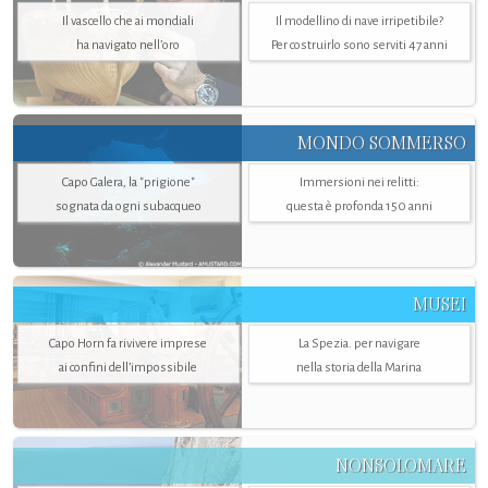
Il vascello che ai mondiali
Il modellino di nave irripetibile?
ha navigato nell’oro
Per costruirlo sono serviti 47 anni
MONDO SOMMERSO
Capo Galera, la "prigione"
Immersioni nei relitti:
sognata da ogni subacqueo
questa è profonda 150 anni
MUSEI
Capo Horn fa rivivere imprese
La Spezia. per navigare
ai confini dell’impossibile
nella storia della Marina
NONSOLOMARE