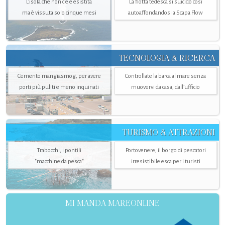
L’isola che non c'è è esistita
La flotta tedesca si suicidò così
ma è vissuta solo cinque mesi
autoaffondandosi a Scapa Flow
TECNOLOGIA & RICERCA
Cemento mangiasmog, per avere
Controllate la barca al mare senza
porti più puliti e meno inquinati
muovervi da casa, dall’ufficio
TURISMO & ATTRAZIONI
Trabocchi, i pontili
Portovenere, il borgo di pescatori
"macchine da pesca"
irresistibile esca per i turisti
MI MANDA MAREONLINE