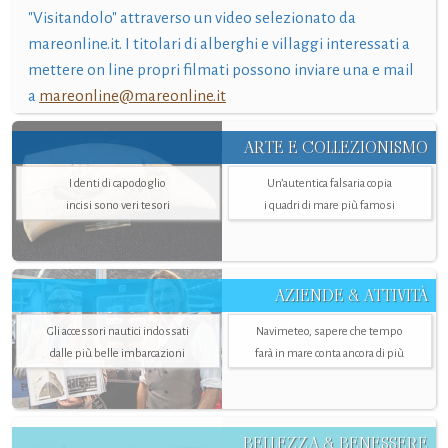
"Visitandolo" attraverso un video selezionato da
mareonline.it. I titolari di alberghi e villaggi interessati a
mettere on line propri filmati possono inviare una e mail
a
mareonline@mareonline.it
ARTE E COLLEZIONISMO
I denti di capodoglio
Un’autentica falsaria copia
incisi sono veri tesori
i quadri di mare più famosi
AZIENDE & ATTIVITÀ
Gli accessori nautici indossati
Navimeteo, sapere che tempo
dalle più belle imbarcazioni
farà in mare conta ancora di più
BELLEZZA & BENESSERE