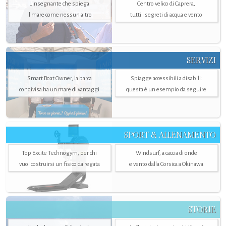
L'insegnante che spiega
Centro velico di Caprera,
il mare come nessun altro
tutti i segreti di acqua e vento
SERVIZI
Smart Boat Owner, la barca
Spiagge accessibili a disabili:
condivisa ha un mare di vantaggi
questa è un esempio da seguire
SPORT & ALLENAMENTO
Top Excite Technogym, per chi
Windsurf, a caccia di onde
vuol costruirsi un fisico da regata
e vento dalla Corsica a Okinawa
STORIE