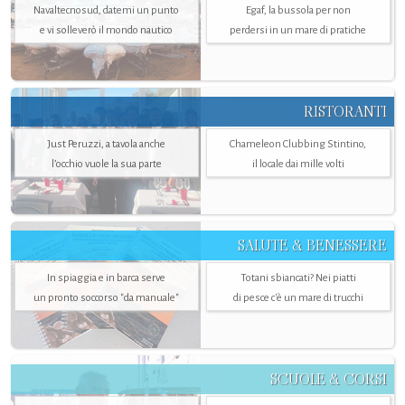
Navaltecnosud, datemi un punto
Egaf, la bussola per non
e vi solleverò il mondo nautico
perdersi in un mare di pratiche
RISTORANTI
Just Peruzzi, a tavola anche
Chameleon Clubbing Stintino,
l’occhio vuole la sua parte
il locale dai mille volti
SALUTE & BENESSERE
In spiaggia e in barca serve
Totani sbiancati? Nei piatti
un pronto soccorso "da manuale"
di pesce c'è un mare di trucchi
SCUOLE & CORSI