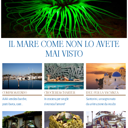
IL MARE COME NON LO AVETE
MAI VISTO
COMPRO&VENDO
CROCIERE&CHARTER
IDEE PER LA VACANZA
AAA vendesi barche,
In crociera per single
Santorini, un sogno nato
posti barca, case…
s'incrocia l’amore?
da un’eruzione da incubo