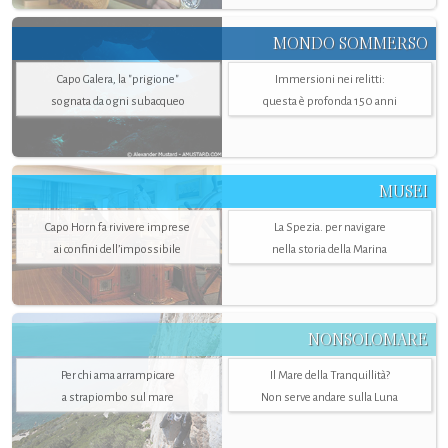
MONDO SOMMERSO
Capo Galera, la "prigione"
Immersioni nei relitti:
sognata da ogni subacqueo
questa è profonda 150 anni
MUSEI
Capo Horn fa rivivere imprese
La Spezia. per navigare
ai confini dell’impossibile
nella storia della Marina
NONSOLOMARE
Per chi ama arrampicare
Il Mare della Tranquillità?
a strapiombo sul mare
Non serve andare sulla Luna