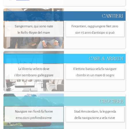
CANTIERI
Sangermani, qui sono nate
Fincantieri, raggiungere Net zero
le Rolls-Royce del mare
con 15 anni d'anticipo si può
CASE & ARREDI
La libreria-veliero dove
Il lettino barca a vela fa navigare
i libri sembrano galleggiare
i bimbi in un mare di sogni
CROCIERE
Navigare nei fiordi fa fiorire
Stad Amsterdam, la leggenda
emozioni profondissime
della navigazione a vela rivive