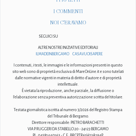
I COMMENTI
NOI C'ERAVAMO
SEGUICI SU
ALTRE NOSTRE INIZIATIVE EDITORIALI
ILMADEINBERGAMO
CASAVUOISAPERE
I contenuti, i testi, le immagini e le informazioni presenti in questo
sito web sono di proprietà esclusiva di MareOnLine.it e sono tutelati
dalle normative vigenti in materia di diritto d'autore e di proprietà
intellettuale.
È vietata la riproduzione, anche parziale, la diffusione o
l'elaborazione senza preventiva autorizzazione scritta del titolare.
Testata giornalistica iscritta al numero 3/2026 del Registro Stampa
del Tribunale di Bergamo.
Direttore responsabile: PIETRO BARACHETTI
VIA P. RUGGERI DA STABELLO 20 - 24123 BERGAMO
P.I.: 04581440163 - C.F.: BRCPTR61H23A794P