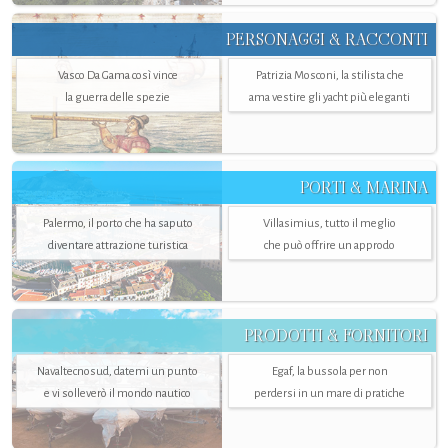
PERSONAGGI & RACCONTI
Vasco Da Gama così vince
Patrizia Mosconi, la stilista che
la guerra delle spezie
ama vestire gli yacht più eleganti
PORTI & MARINA
Palermo, il porto che ha saputo
Villasimius, tutto il meglio
diventare attrazione turistica
che può offrire un approdo
PRODOTTI & FORNITORI
Navaltecnosud, datemi un punto
Egaf, la bussola per non
e vi solleverò il mondo nautico
perdersi in un mare di pratiche