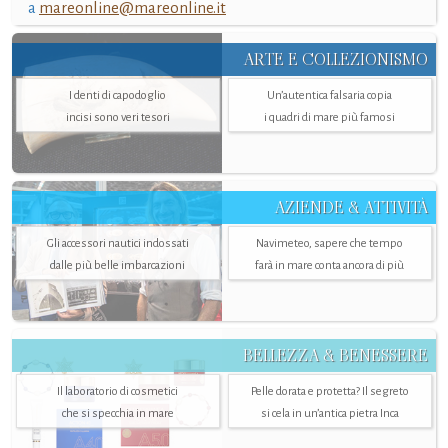
a
mareonline@mareonline.it
ARTE E COLLEZIONISMO
I denti di capodoglio
Un’autentica falsaria copia
incisi sono veri tesori
i quadri di mare più famosi
AZIENDE & ATTIVITÀ
Gli accessori nautici indossati
Navimeteo, sapere che tempo
dalle più belle imbarcazioni
farà in mare conta ancora di più
BELLEZZA & BENESSERE
Il laboratorio di cosmetici
Pelle dorata e protetta? Il segreto
che si specchia in mare
si cela in un’antica pietra Inca