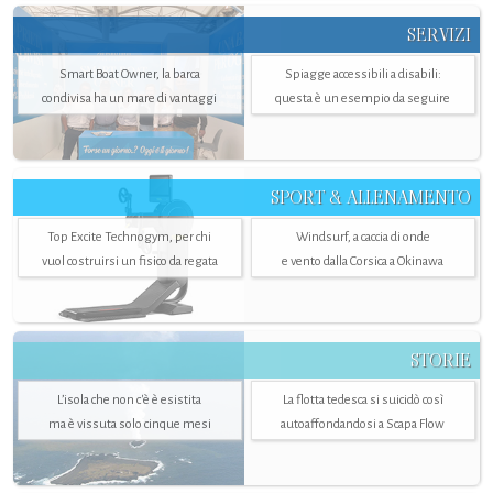
SERVIZI
Smart Boat Owner, la barca
Spiagge accessibili a disabili:
condivisa ha un mare di vantaggi
questa è un esempio da seguire
SPORT & ALLENAMENTO
Top Excite Technogym, per chi
Windsurf, a caccia di onde
vuol costruirsi un fisico da regata
e vento dalla Corsica a Okinawa
STORIE
L’isola che non c'è è esistita
La flotta tedesca si suicidò così
ma è vissuta solo cinque mesi
autoaffondandosi a Scapa Flow