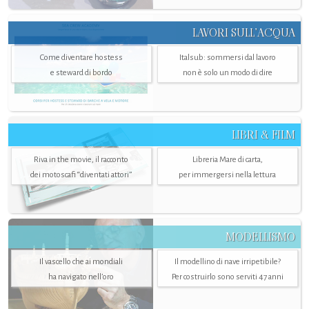
LAVORI SULL’ACQUA
Come diventare hostess
Italsub: sommersi dal lavoro
e steward di bordo
non è solo un modo di dire
LIBRI & FILM
Riva in the movie, il racconto
Libreria Mare di carta,
dei motoscafi “diventati attori”
per immergersi nella lettura
MODELLISMO
Il vascello che ai mondiali
Il modellino di nave irripetibile?
ha navigato nell’oro
Per costruirlo sono serviti 47 anni