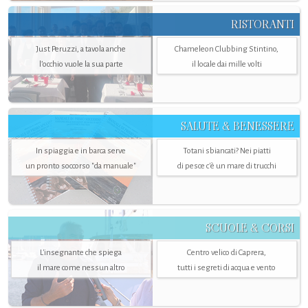
RISTORANTI
Just Peruzzi, a tavola anche
Chameleon Clubbing Stintino,
l’occhio vuole la sua parte
il locale dai mille volti
SALUTE & BENESSERE
In spiaggia e in barca serve
Totani sbiancati? Nei piatti
un pronto soccorso "da manuale"
di pesce c'è un mare di trucchi
SCUOLE & CORSI
L'insegnante che spiega
Centro velico di Caprera,
il mare come nessun altro
tutti i segreti di acqua e vento