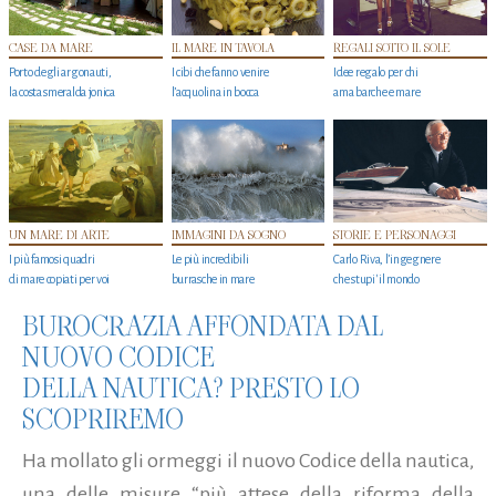
CASE DA MARE
IL MARE IN TAVOLA
REGALI SOTTO IL SOLE
Porto degli argonauti,
I cibi che fanno venire
Idee regalo per chi
la costa smeralda jonica
l’acquolina in bocca
ama barche e mare
UN MARE DI ARTE
IMMAGINI DA SOGNO
STORIE E PERSONAGGI
I più famosi quadri
Le più incredibili
Carlo Riva, l’ingegnere
di mare copiati per voi
burrasche in mare
che stupi' il mondo
BUROCRAZIA AFFONDATA DAL
NUOVO CODICE
DELLA NAUTICA? PRESTO LO
SCOPRIREMO
Ha mollato gli ormeggi il nuovo Codice della nautica,
una delle misure “più attese della riforma della