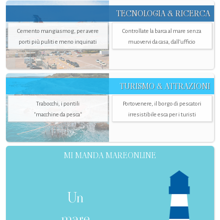
TECNOLOGIA & RICERCA
Cemento mangiasmog, per avere
Controllate la barca al mare senza
porti più puliti e meno inquinati
muovervi da casa, dall’ufficio
TURISMO & ATTRAZIONI
Trabocchi, i pontili
Portovenere, il borgo di pescatori
"macchine da pesca"
irresistibile esca per i turisti
MI MANDA MAREONLINE
Un
mare