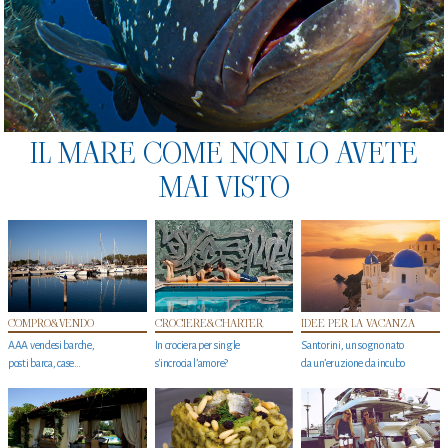
IL MARE COME NON LO AVETE
MAI VISTO
COMPRO&VENDO
CROCIERE&CHARTER
IDEE PER LA VACANZA
AAA vendesi barche,
In crociera per single
Santorini, un sogno nato
posti barca, case…
s'incrocia l’amore?
da un’eruzione da incubo