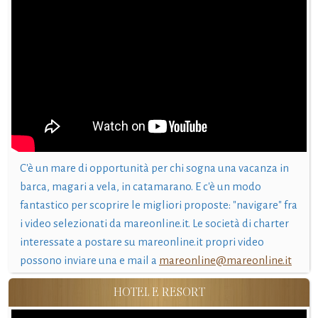
C'è un mare di opportunità per chi sogna una vacanza in
barca, magari a vela, in catamarano. E c'è un modo
fantastico per scoprire le migliori proposte: "navigare" fra
i video selezionati da mareonline.it. Le società di charter
interessate a postare su mareonline.it propri video
possono inviare una e mail a
mareonline@mareonline.it
HOTEL E RESORT