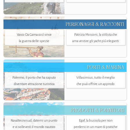
PERSONAGGI & RACCONTI
Vasco Da Gama così vince
Patrizia Mosconi, la stilista che
la guerra delle spezie
ama vestire gli yacht più eleganti
PORTI & MARINA
Palermo, il porto che ha saputo
Villasimius, tutto il meglio
diventare attrazione turistica
che può offrire un approdo
PRODOTTI & FORNITORI
Navaltecnosud, datemi un punto
Egaf, la bussola per non
e vi solleverò il mondo nautico
perdersi in un mare di pratiche