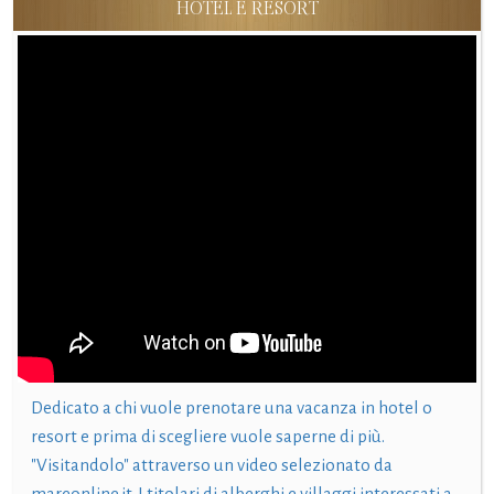
HOTEL E RESORT
Dedicato a chi vuole prenotare una vacanza in hotel o
resort e prima di scegliere vuole saperne di più.
"Visitandolo" attraverso un video selezionato da
mareonline.it. I titolari di alberghi e villaggi interessati a