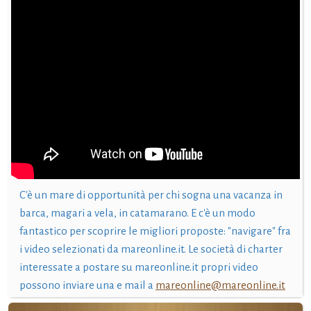
C'è un mare di opportunità per chi sogna una vacanza in
barca, magari a vela, in catamarano. E c'è un modo
fantastico per scoprire le migliori proposte: "navigare" fra
i video selezionati da mareonline.it. Le società di charter
interessate a postare su mareonline.it propri video
possono inviare una e mail a
mareonline@mareonline.it