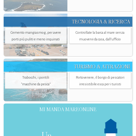
TECNOLOGIA & RICERCA
Cemento mangiasmog, per avere
Controllate la barca al mare senza
porti più puliti e meno inquinati
muovervi da casa, dall’ufficio
TURISMO & ATTRAZIONI
Trabocchi, i pontili
Portovenere, il borgo di pescatori
"macchine da pesca"
irresistibile esca per i turisti
MI MANDA MAREONLINE
Un