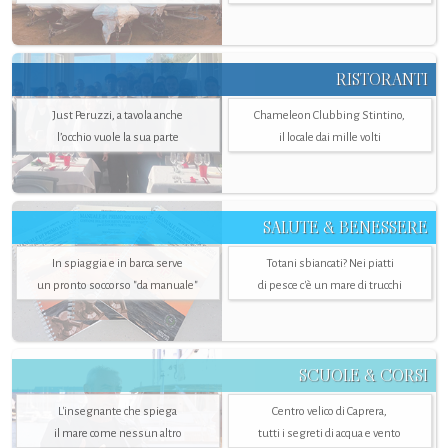
RISTORANTI
Just Peruzzi, a tavola anche
Chameleon Clubbing Stintino,
l’occhio vuole la sua parte
il locale dai mille volti
SALUTE & BENESSERE
In spiaggia e in barca serve
Totani sbiancati? Nei piatti
un pronto soccorso "da manuale"
di pesce c'è un mare di trucchi
SCUOLE & CORSI
L'insegnante che spiega
Centro velico di Caprera,
il mare come nessun altro
tutti i segreti di acqua e vento