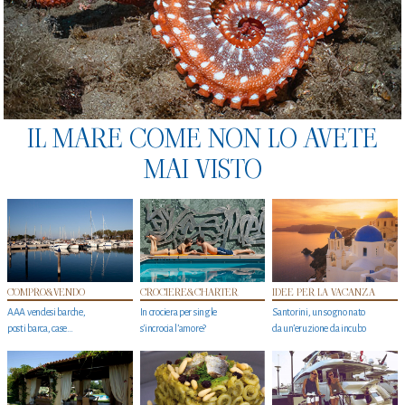
IL MARE COME NON LO AVETE
MAI VISTO
COMPRO&VENDO
CROCIERE&CHARTER
IDEE PER LA VACANZA
AAA vendesi barche,
In crociera per single
Santorini, un sogno nato
posti barca, case…
s'incrocia l’amore?
da un’eruzione da incubo