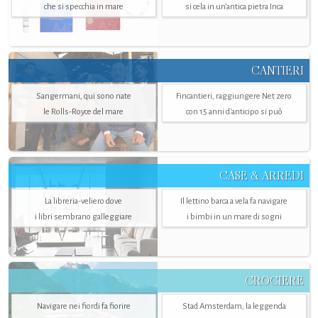
che si specchia in mare
si cela in un’antica pietra Inca
CANTIERI
Sangermani, qui sono nate
Fincantieri, raggiungere Net zero
le Rolls-Royce del mare
con 15 anni d'anticipo si può
CASE & ARREDI
La libreria-veliero dove
Il lettino barca a vela fa navigare
i libri sembrano galleggiare
i bimbi in un mare di sogni
CROCIERE
Navigare nei fiordi fa fiorire
Stad Amsterdam, la leggenda