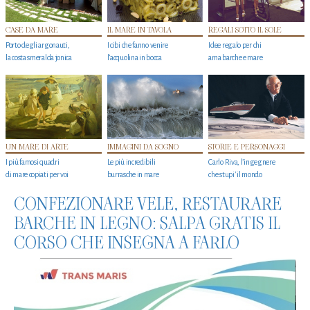
CASE DA MARE
IL MARE IN TAVOLA
REGALI SOTTO IL SOLE
Porto degli argonauti,
I cibi che fanno venire
Idee regalo per chi
la costa smeralda jonica
l’acquolina in bocca
ama barche e mare
UN MARE DI ARTE
IMMAGINI DA SOGNO
STORIE E PERSONAGGI
I più famosi quadri
Le più incredibili
Carlo Riva, l’ingegnere
di mare copiati per voi
burrasche in mare
che stupi' il mondo
CONFEZIONARE VELE, RESTAURARE
BARCHE IN LEGNO: SALPA GRATIS IL
CORSO CHE INSEGNA A FARLO