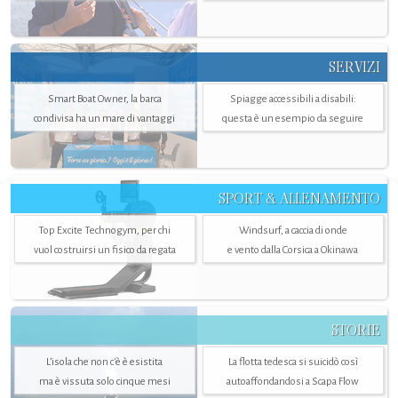
SERVIZI
Smart Boat Owner, la barca
Spiagge accessibili a disabili:
condivisa ha un mare di vantaggi
questa è un esempio da seguire
SPORT & ALLENAMENTO
Top Excite Technogym, per chi
Windsurf, a caccia di onde
vuol costruirsi un fisico da regata
e vento dalla Corsica a Okinawa
STORIE
L’isola che non c'è è esistita
La flotta tedesca si suicidò così
ma è vissuta solo cinque mesi
autoaffondandosi a Scapa Flow