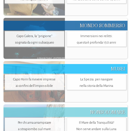
MONDO SOMMERSO
Capo Galera, la "prigione"
Immersioni nei relitti:
sognata da ogni subacqueo
questa è profonda 150 anni
MUSEI
Capo Horn fa rivivere imprese
La Spezia. per navigare
ai confini dell’impossibile
nella storia della Marina
NONSOLOMARE
Per chi ama arrampicare
Il Mare della Tranquillità?
a strapiombo sul mare
Non serve andare sulla Luna