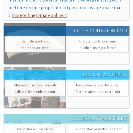
mettere on line propri filmati possono inviare una e mail
a
mareonline@mareonline.it
ARTE E COLLEZIONISMO
I denti di capodoglio
Un’autentica falsaria copia
incisi sono veri tesori
i quadri di mare più famosi
AZIENDE & ATTIVITÀ
Gli accessori nautici indossati
Navimeteo, sapere che tempo
dalle più belle imbarcazioni
farà in mare conta ancora di più
BELLEZZA & BENESSERE
Il laboratorio di cosmetici
Pelle dorata e protetta? Il segreto