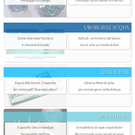
Protegge chi naviga
l'orologio ha un valore immenso
LAVORI SULL’ACQUA
Come diventare hostess
Italsub: sommersi dal lavoro
e steward di bordo
non è solo un modo di dire
LIBRI & FILM
Riva in the movie, il racconto
Libreria Mare di carta,
dei motoscafi “diventati attori”
per immergersi nella lettura
MODELLISMO
Il vascello che ai mondiali
Il modellino di nave irripetibile?
ha navigato nell’oro
Per costruirlo sono serviti 47 anni