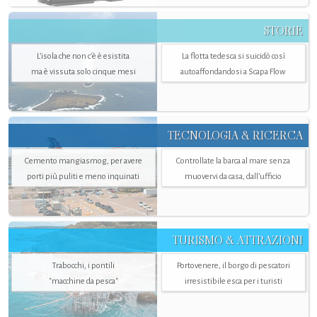
STORIE
L’isola che non c'è è esistita
La flotta tedesca si suicidò così
ma è vissuta solo cinque mesi
autoaffondandosi a Scapa Flow
TECNOLOGIA & RICERCA
Cemento mangiasmog, per avere
Controllate la barca al mare senza
porti più puliti e meno inquinati
muovervi da casa, dall’ufficio
TURISMO & ATTRAZIONI
Trabocchi, i pontili
Portovenere, il borgo di pescatori
"macchine da pesca"
irresistibile esca per i turisti