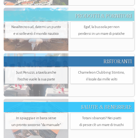
PRODOTTI & FORNITORI
Navaltecnosud, datemi un punto
Egaf, la bussola per non
e vi solleverò il mondo nautico
perdersi in un mare di pratiche
RISTORANTI
Just Peruzzi, a tavola anche
Chameleon Clubbing Stintino,
l’occhio vuole la sua parte
il locale dai mille volti
SALUTE & BENESSERE
In spiaggia e in barca serve
Totani sbiancati? Nei piatti
un pronto soccorso "da manuale"
di pesce c'è un mare di trucchi