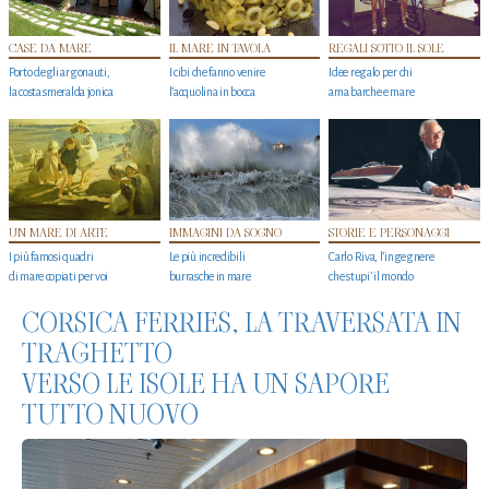
CASE DA MARE
IL MARE IN TAVOLA
REGALI SOTTO IL SOLE
Porto degli argonauti,
I cibi che fanno venire
Idee regalo per chi
la costa smeralda jonica
l’acquolina in bocca
ama barche e mare
UN MARE DI ARTE
IMMAGINI DA SOGNO
STORIE E PERSONAGGI
I più famosi quadri
Le più incredibili
Carlo Riva, l’ingegnere
di mare copiati per voi
burrasche in mare
che stupi' il mondo
CORSICA FERRIES, LA TRAVERSATA IN
TRAGHETTO
VERSO LE ISOLE HA UN SAPORE
TUTTO NUOVO