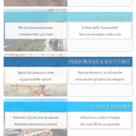
NONSOLOMARE
Per chi ama arrampicare
Il Mare della Tranquillità?
a strapiombo sul mare
Non serve andare sulla Luna
PERSONAGGI & RACCONTI
Vasco Da Gama così vince
Patrizia Mosconi, la stilista che
la guerra delle spezie
ama vestire gli yacht più eleganti
PORTI & MARINA
Palermo, il porto che ha saputo
Villasimius, tutto il meglio
diventare attrazione turistica
che può offrire un approdo