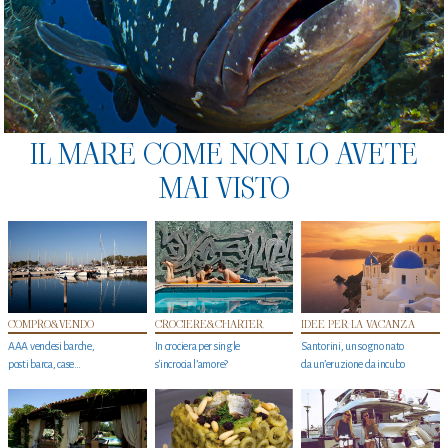
IL MARE COME NON LO AVETE
MAI VISTO
COMPRO&VENDO
CROCIERE&CHARTER
IDEE PER LA VACANZA
AAA vendesi barche,
In crociera per single
Santorini, un sogno nato
posti barca, case…
s'incrocia l’amore?
da un’eruzione da incubo