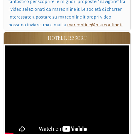
fantastico per scoprire le migliori proposte: "navigare" fra
i video selezionati da mareonline.it. Le società di charter
interessate a postare su mareonline.it propri video
possono inviare una e mail a
mareonline@mareonline.it
HOTEL E RESORT