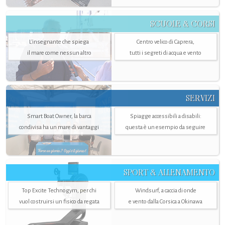
SCUOLE & CORSI
L'insegnante che spiega
Centro velico di Caprera,
il mare come nessun altro
tutti i segreti di acqua e vento
SERVIZI
Smart Boat Owner, la barca
Spiagge accessibili a disabili:
condivisa ha un mare di vantaggi
questa è un esempio da seguire
SPORT & ALLENAMENTO
Top Excite Technogym, per chi
Windsurf, a caccia di onde
vuol costruirsi un fisico da regata
e vento dalla Corsica a Okinawa