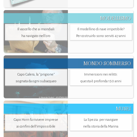
MODELLISMO
Il vascello che ai mondiali
Il modellino di nave irripetibile?
ha navigato nell’oro
Per costruirlo sono serviti 47 anni
MONDO SOMMERSO
Capo Galera, la "prigione"
Immersioni nei relitti:
sognata da ogni subacqueo
questa è profonda 150 anni
MUSEI
Capo Horn fa rivivere imprese
La Spezia. per navigare
ai confini dell’impossibile
nella storia della Marina