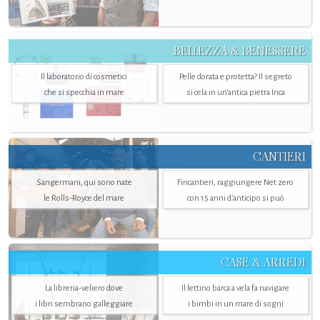
BELLEZZA & BENESSERE
Il laboratorio di cosmetici
Pelle dorata e protetta? Il segreto
che si specchia in mare
si cela in un’antica pietra Inca
CANTIERI
Sangermani, qui sono nate
Fincantieri, raggiungere Net zero
le Rolls-Royce del mare
con 15 anni d'anticipo si può
CASE & ARREDI
La libreria-veliero dove
Il lettino barca a vela fa navigare
i libri sembrano galleggiare
i bimbi in un mare di sogni