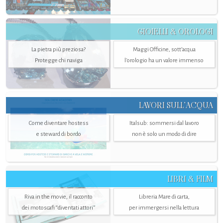
GIOIELLI & OROLOGI
La pietra più preziosa?
Maggi Officine, sott’acqua
Protegge chi naviga
l'orologio ha un valore immenso
LAVORI SULL’ACQUA
Come diventare hostess
Italsub: sommersi dal lavoro
e steward di bordo
non è solo un modo di dire
LIBRI & FILM
Riva in the movie, il racconto
Libreria Mare di carta,
dei motoscafi “diventati attori”
per immergersi nella lettura