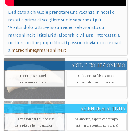
Dedicato a chi vuole prenotare una vacanza in hotel o
resort e prima di scegliere vuole saperne di più.
"Visitandolo" attraverso un video selezionato da
mareonline.it. I titolari di alberghi e villaggi interessati a
mettere on line propri filmati possono inviare una e mail
a
mareonline@mareonline.it
ARTE E COLLEZIONISMO
I denti di capodoglio
Un’autentica falsaria copia
incisi sono veri tesori
i quadri di mare più famosi
AZIENDE & ATTIVITÀ
Gli accessori nautici indossati
Navimeteo, sapere che tempo
dalle più belle imbarcazioni
farà in mare conta ancora di più