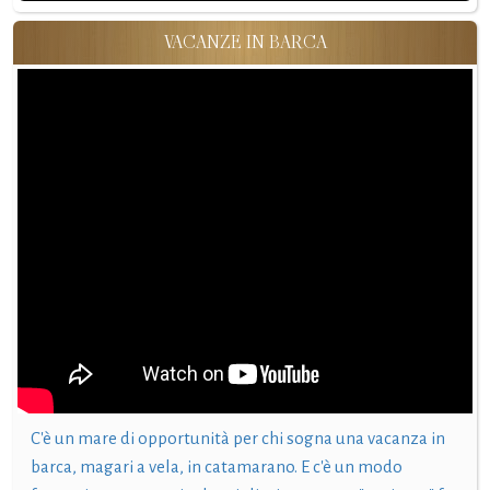
VACANZE IN BARCA
C'è un mare di opportunità per chi sogna una vacanza in
barca, magari a vela, in catamarano. E c'è un modo