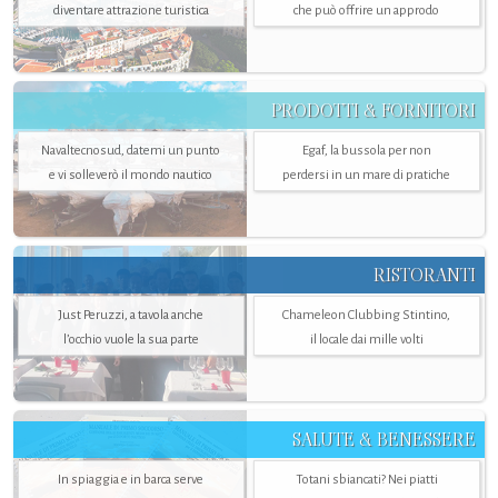
diventare attrazione turistica
che può offrire un approdo
PRODOTTI & FORNITORI
Navaltecnosud, datemi un punto
Egaf, la bussola per non
e vi solleverò il mondo nautico
perdersi in un mare di pratiche
RISTORANTI
Just Peruzzi, a tavola anche
Chameleon Clubbing Stintino,
l’occhio vuole la sua parte
il locale dai mille volti
SALUTE & BENESSERE
In spiaggia e in barca serve
Totani sbiancati? Nei piatti