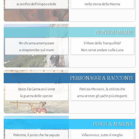
ai confini dell’impossibile
nella storia della Marina
NONSOLOMARE
Per chi ama arrampicare
Il Mare della Tranquillità?
a strapiombo sul mare
Non serve andare sulla Luna
PERSONAGGI & RACCONTI
Vasco Da Gama così vince
Patrizia Mosconi, la stilista che
la guerra delle spezie
ama vestire gli yacht più eleganti
PORTI & MARINA
Palermo, il porto che ha saputo
Villasimius, tutto il meglio