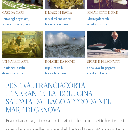
CASE DA MARE
IL MARE IN TAVOLA
REGALI SOTTO IL SOLE
Porto degli argonauti,
I cibi che fanno venire
Idee regalo per chi
la costa smeralda jonica
l’acquolina in bocca
ama barche e mare
UN MARE DI ARTE
IMMAGINI DA SOGNO
STORIE E PERSONAGGI
I più famosi quadri
Le più incredibili
Carlo Riva, l’ingegnere
di mare copiati per voi
burrasche in mare
che stupi' il mondo
FESTIVAL FRANCIACORTA
ITINERANTE, LA "BOLLICINA"
SALPATA DAL LAGO APPRODA NEL
MARE DI GENOVA
Franciacorta, terra di vini le cui etichette si
specchiano nelle acque del lago d'Iseo. Ma pronte a