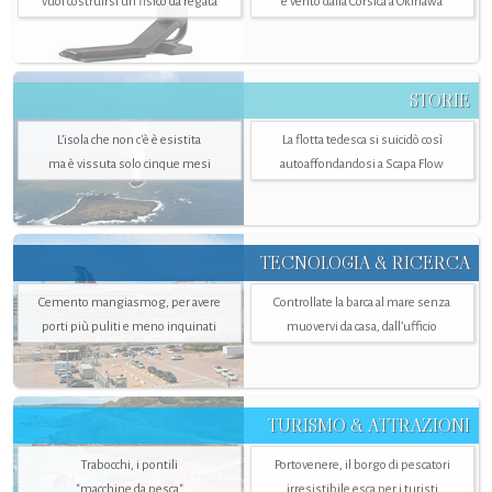
vuol costruirsi un fisico da regata
e vento dalla Corsica a Okinawa
STORIE
L’isola che non c'è è esistita
La flotta tedesca si suicidò così
ma è vissuta solo cinque mesi
autoaffondandosi a Scapa Flow
TECNOLOGIA & RICERCA
Cemento mangiasmog, per avere
Controllate la barca al mare senza
porti più puliti e meno inquinati
muovervi da casa, dall’ufficio
TURISMO & ATTRAZIONI
Trabocchi, i pontili
Portovenere, il borgo di pescatori
"macchine da pesca"
irresistibile esca per i turisti