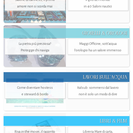
amore non si scorda mai
in 40 Saloni nautici
GIOIELLI & OROLOGI
La pietra più preziosa?
Maggi Officine, sott’acqua
Protegge chi naviga
l'orologio ha un valore immenso
LAVORI SULL’ACQUA
Come diventare hostess
Italsub: sommersi dal lavoro
e steward di bordo
non è solo un modo di dire
LIBRI & FILM
Riva in the movie, il racconto
Libreria Mare di carta,