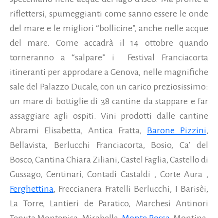
riflettersi, spumeggianti come sanno essere le onde
del mare e le migliori “bollicine”, anche nelle acque
del mare. Come accadrà il 14 ottobre quando
torneranno a “salpare” i Festival Franciacorta
itineranti per approdare a Genova, nelle magnifiche
sale del Palazzo Ducale, con un carico preziosissimo:
un mare di bottiglie di 38 cantine da stappare e far
assaggiare agli ospiti. Vini prodotti dalle cantine
Abrami Elisabetta, Antica Fratta,
Barone Pizzini
,
Bellavista, Berlucchi Franciacorta, Bosio, Ca’ del
Bosco, Cantina Chiara Ziliani, Castel Faglia, Castello di
Gussago, Centinari, Contadi Castaldi , Corte Aura ,
Ferghettina
, Freccianera Fratelli Berlucchi, I Barisèi,
La Torre, Lantieri de Paratico, Marchesi Antinori
Tenuta Montenisa, Mirabella,
Monte Rossa
, Montina,