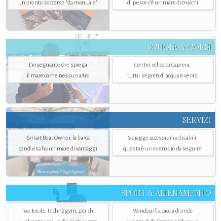
un pronto soccorso "da manuale"
di pesce c'è un mare di trucchi
SCUOLE & CORSI
L'insegnante che spiega
Centro velico di Caprera,
il mare come nessun altro
tutti i segreti di acqua e vento
SERVIZI
Smart Boat Owner, la barca
Spiagge accessibili a disabili:
condivisa ha un mare di vantaggi
questa è un esempio da seguire
SPORT & ALLENAMENTO
Top Excite Technogym, per chi
Windsurf, a caccia di onde