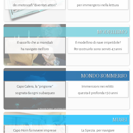
dei motoscafi “diventati attori”
per immergersi nella lettura
MODELLISMO
Il vascello che ai mondiali
Il modellino di nave irripetibile?
ha navigato nell’oro
Per costruirlo sono serviti 47 anni
MONDO SOMMERSO
Capo Galera, la "prigione"
Immersioni nei relitti:
sognata da ogni subacqueo
questa è profonda 150 anni
MUSEI
Capo Horn fa rivivere imprese
La Spezia. per navigare