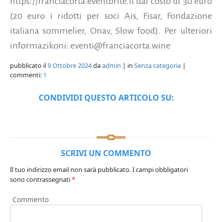
https://franciacorta.eventbrite.it dal costo di 30 euro
(20 euro i ridotti per soci Ais, Fisar, Fondazione
italiana sommelier, Onav, Slow food). Per ulteriori
informazikoni: eventi@franciacorta.wine
pubblicato il
9 Ottobre 2024
da
admin
| in
Senza categoria
|
commenti:
1
CONDIVIDI QUESTO ARTICOLO SU:
SCRIVI UN COMMENTO
Il tuo indirizzo email non sarà pubblicato.
I campi obbligatori
sono contrassegnati
*
Commento