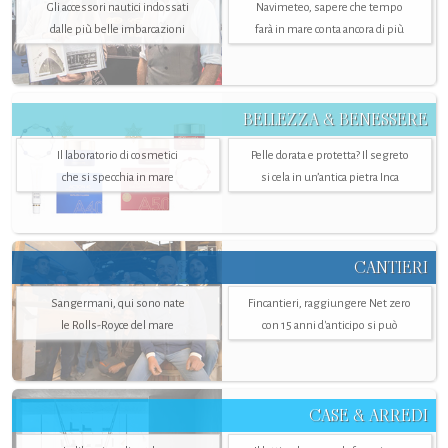
Gli accessori nautici indossati
Navimeteo, sapere che tempo
dalle più belle imbarcazioni
farà in mare conta ancora di più
BELLEZZA & BENESSERE
Il laboratorio di cosmetici
Pelle dorata e protetta? Il segreto
che si specchia in mare
si cela in un’antica pietra Inca
CANTIERI
Sangermani, qui sono nate
Fincantieri, raggiungere Net zero
le Rolls-Royce del mare
con 15 anni d'anticipo si può
CASE & ARREDI