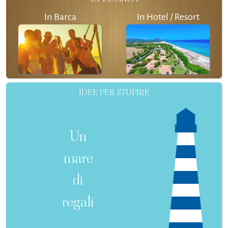
In Barca
In Hotel / Resort
IDEE PER STUPIRE
Un
mare
di
regali