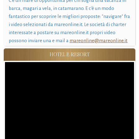
C'è un mare di opportunità per chi sogna una vacanza in
barca, magari a vela, in catamarano. E c'è un modo
fantastico per scoprire le migliori proposte: "navigare" fra
i video selezionati da mareonline.it. Le società di charter
interessate a postare su mareonline.it propri video
possono inviare una e mail a
mareonline@mareonline.it
HOTEL E RESORT