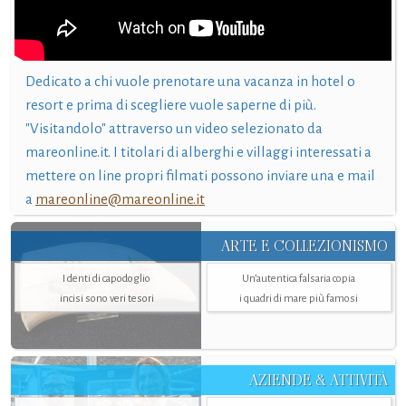
Dedicato a chi vuole prenotare una vacanza in hotel o
resort e prima di scegliere vuole saperne di più.
"Visitandolo" attraverso un video selezionato da
mareonline.it. I titolari di alberghi e villaggi interessati a
mettere on line propri filmati possono inviare una e mail
a
mareonline@mareonline.it
ARTE E COLLEZIONISMO
I denti di capodoglio
Un’autentica falsaria copia
incisi sono veri tesori
i quadri di mare più famosi
AZIENDE & ATTIVITÀ