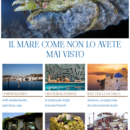
IL MARE COME NON LO AVETE
MAI VISTO
COMPRO&VENDO
CROCIERE&CHARTER
IDEE PER LA VACANZA
AAA vendesi barche,
In crociera per single
Santorini, un sogno nato
posti barca, case…
s'incrocia l’amore?
da un’eruzione da incubo