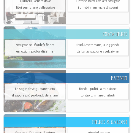
La libreria-veliero dove
Il lettino barca a vela fa navigare
i libri sembrano galleggiare
i bimbi in un mare di sogni
CROCIERE
Navigare nei fiordi fa fiorire
Stad Amsterdam, la leggenda
emozioni profondissime
della navigazione a vela rivive
EVENTI
Le sagre dove gustare tutto
Fondali puliti, la missione
il sapore più profondo del mare
contro un mare di rifiuti
FIERE & SALONI
Salone di Canness, il primo
Il giro del mondo