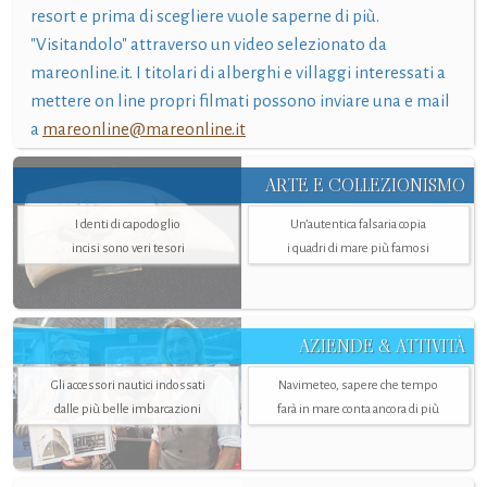
resort e prima di scegliere vuole saperne di più.
"Visitandolo" attraverso un video selezionato da
mareonline.it. I titolari di alberghi e villaggi interessati a
mettere on line propri filmati possono inviare una e mail
a
mareonline@mareonline.it
ARTE E COLLEZIONISMO
I denti di capodoglio
Un’autentica falsaria copia
incisi sono veri tesori
i quadri di mare più famosi
AZIENDE & ATTIVITÀ
Gli accessori nautici indossati
Navimeteo, sapere che tempo
dalle più belle imbarcazioni
farà in mare conta ancora di più