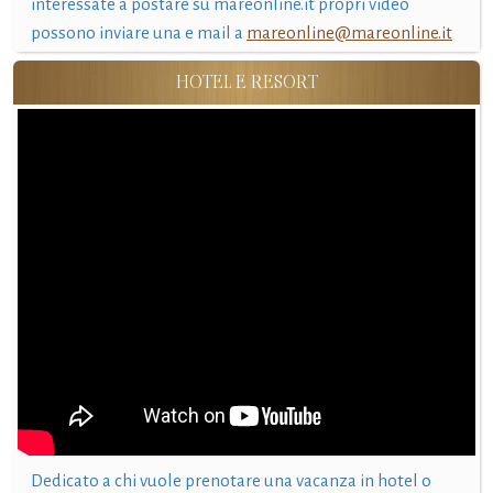
interessate a postare su mareonline.it propri video
possono inviare una e mail a
mareonline@mareonline.it
HOTEL E RESORT
Dedicato a chi vuole prenotare una vacanza in hotel o