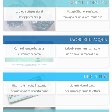
GIOIELLI & OROLOGI
La pietra più preziosa?
Maggi Officine, sott’acqua
Protegge chi naviga
l'orologio ha un valore immenso
LAVORI SULL’ACQUA
Come diventare hostess
Italsub: sommersi dal lavoro
e steward di bordo
non è solo un modo di dire
LIBRI & FILM
Riva in the movie, il racconto
Libreria Mare di carta,
dei motoscafi “diventati attori”
per immergersi nella lettura