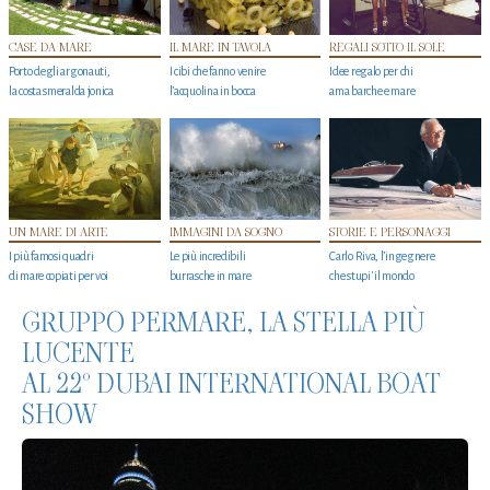
CASE DA MARE
IL MARE IN TAVOLA
REGALI SOTTO IL SOLE
Porto degli argonauti,
I cibi che fanno venire
Idee regalo per chi
la costa smeralda jonica
l’acquolina in bocca
ama barche e mare
UN MARE DI ARTE
IMMAGINI DA SOGNO
STORIE E PERSONAGGI
I più famosi quadri
Le più incredibili
Carlo Riva, l’ingegnere
di mare copiati per voi
burrasche in mare
che stupi' il mondo
GRUPPO PERMARE, LA STELLA PIÙ
LUCENTE
AL 22° DUBAI INTERNATIONAL BOAT
SHOW