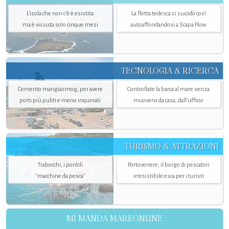
L’isola che non c'è è esistita
La flotta tedesca si suicidò così
ma è vissuta solo cinque mesi
autoaffondandosi a Scapa Flow
TECNOLOGIA & RICERCA
Cemento mangiasmog, per avere
Controllate la barca al mare senza
porti più puliti e meno inquinati
muovervi da casa, dall’ufficio
TURISMO & ATTRAZIONI
Trabocchi, i pontili
Portovenere, il borgo di pescatori
"macchine da pesca"
irresistibile esca per i turisti
MI MANDA MAREONLINE