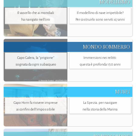
MODELLISMO
Il vascello che ai mondiali
Il modellino di nave irripetibile?
ha navigato nell’oro
Per costruirlo sono serviti 47 anni
MONDO SOMMERSO
Capo Galera, la "prigione"
Immersioni nei relitti:
sognata da ogni subacqueo
questa è profonda 150 anni
MUSEI
Capo Horn fa rivivere imprese
La Spezia. per navigare
ai confini dell’impossibile
nella storia della Marina