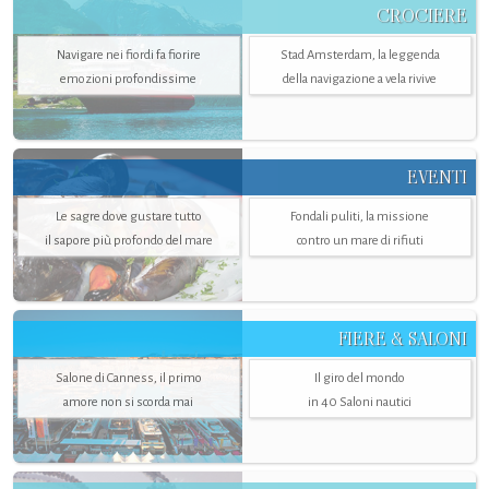
CROCIERE
Navigare nei fiordi fa fiorire
Stad Amsterdam, la leggenda
emozioni profondissime
della navigazione a vela rivive
EVENTI
Le sagre dove gustare tutto
Fondali puliti, la missione
il sapore più profondo del mare
contro un mare di rifiuti
FIERE & SALONI
Salone di Canness, il primo
Il giro del mondo
amore non si scorda mai
in 40 Saloni nautici