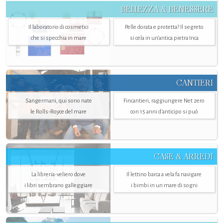
BELLEZZA & BENESSERE
Il laboratorio di cosmetici
Pelle dorata e protetta? Il segreto
che si specchia in mare
si cela in un’antica pietra Inca
CANTIERI
Sangermani, qui sono nate
Fincantieri, raggiungere Net zero
le Rolls-Royce del mare
con 15 anni d'anticipo si può
CASE & ARREDI
La libreria-veliero dove
Il lettino barca a vela fa navigare
i libri sembrano galleggiare
i bimbi in un mare di sogni