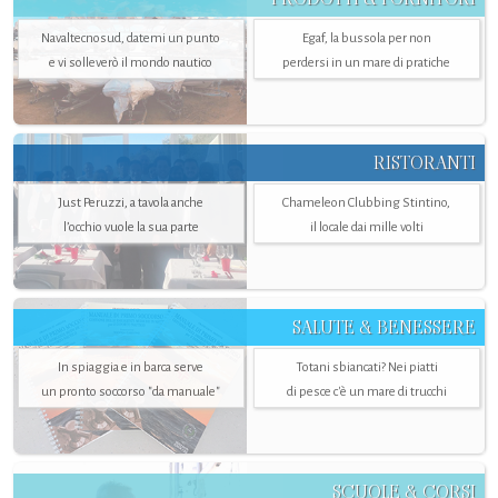
Navaltecnosud, datemi un punto
Egaf, la bussola per non
e vi solleverò il mondo nautico
perdersi in un mare di pratiche
RISTORANTI
Just Peruzzi, a tavola anche
Chameleon Clubbing Stintino,
l’occhio vuole la sua parte
il locale dai mille volti
SALUTE & BENESSERE
In spiaggia e in barca serve
Totani sbiancati? Nei piatti
un pronto soccorso "da manuale"
di pesce c'è un mare di trucchi
SCUOLE & CORSI