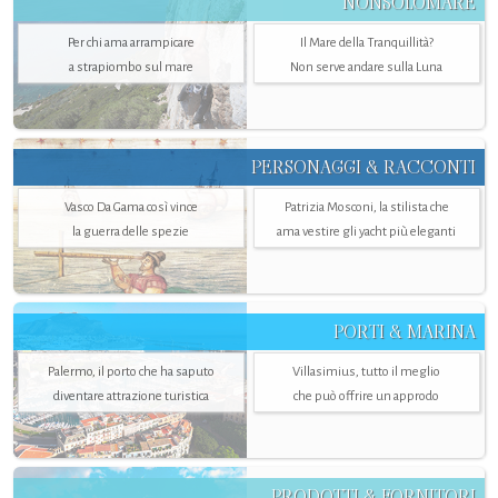
NONSOLOMARE
Per chi ama arrampicare
Il Mare della Tranquillità?
a strapiombo sul mare
Non serve andare sulla Luna
PERSONAGGI & RACCONTI
Vasco Da Gama così vince
Patrizia Mosconi, la stilista che
la guerra delle spezie
ama vestire gli yacht più eleganti
PORTI & MARINA
Palermo, il porto che ha saputo
Villasimius, tutto il meglio
diventare attrazione turistica
che può offrire un approdo
PRODOTTI & FORNITORI