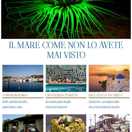
IL MARE COME NON LO AVETE
MAI VISTO
COMPRO&VENDO
CROCIERE&CHARTER
IDEE PER LA VACANZA
AAA vendesi barche,
In crociera per single
Santorini, un sogno nato
posti barca, case…
s'incrocia l’amore?
da un’eruzione da incubo