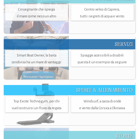
L'insegnante che spiega
Centro velico di Caprera,
il mare come nessun altro
tutti i segreti di acqua e vento
SERVIZI
Smart Boat Owner, la barca
Spiagge accessibili a disabili:
condivisa ha un mare di vantaggi
questa è un esempio da seguire
SPORT & ALLENAMENTO
Top Excite Technogym, per chi
Windsurf, a caccia di onde
vuol costruirsi un fisico da regata
e vento dalla Corsica a Okinawa
STORIE