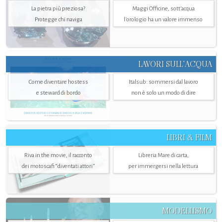
La pietra più preziosa?
Maggi Officine, sott’acqua
Protegge chi naviga
l'orologio ha un valore immenso
LAVORI SULL’ACQUA
Come diventare hostess
Italsub: sommersi dal lavoro
e steward di bordo
non è solo un modo di dire
LIBRI & FILM
Riva in the movie, il racconto
Libreria Mare di carta,
dei motoscafi “diventati attori”
per immergersi nella lettura
MODELLISMO