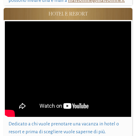
possono inviare una e mail a
mareonline@mareonline.it
HOTEL E RESORT
Dedicato a chi vuole prenotare una vacanza in hotel o
resort e prima di scegliere vuole saperne di più.