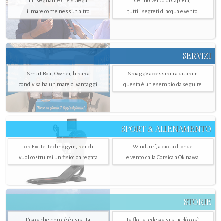
L'insegnante che spiega
Centro velico di Caprera,
il mare come nessun altro
tutti i segreti di acqua e vento
SERVIZI
Smart Boat Owner, la barca
Spiagge accessibili a disabili:
condivisa ha un mare di vantaggi
questa è un esempio da seguire
SPORT & ALLENAMENTO
Top Excite Technogym, per chi
Windsurf, a caccia di onde
vuol costruirsi un fisico da regata
e vento dalla Corsica a Okinawa
STORIE
L’isola che non c'è è esistita
La flotta tedesca si suicidò così