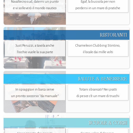
Navaltecnosud, datemi un punto
Egaf, la bussola per non
e vi solleverò il mondo nautico
perdersi in un mare di pratiche
RISTORANTI
Just Peruzzi, a tavola anche
Chameleon Clubbing Stintino,
l’occhio vuole la sua parte
il locale dai mille volti
SALUTE & BENESSERE
In spiaggia e in barca serve
Totani sbiancati? Nei piatti
un pronto soccorso "da manuale"
di pesce c'è un mare di trucchi
SCUOLE & CORSI