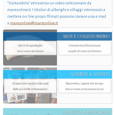
"Visitandolo" attraverso un video selezionato da
mareonline.it. I titolari di alberghi e villaggi interessati a
mettere on line propri filmati possono inviare una e mail
a
mareonline@mareonline.it
ARTE E COLLEZIONISMO
I denti di capodoglio
Un’autentica falsaria copia
incisi sono veri tesori
i quadri di mare più famosi
AZIENDE & ATTIVITÀ
Gli accessori nautici indossati
Navimeteo, sapere che tempo
dalle più belle imbarcazioni
farà in mare conta ancora di più
BELLEZZA & BENESSERE