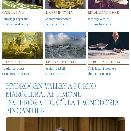
CASE DA MARE
IL MARE IN TAVOLA
REGALI SOTTO IL SOLE
Porto degli argonauti,
I cibi che fanno venire
Idee regalo per chi
la costa smeralda jonica
l’acquolina in bocca
ama barche e mare
UN MARE DI ARTE
IMMAGINI DA SOGNO
STORIE E PERSONAGGI
I più famosi quadri
Le più incredibili
Carlo Riva, l’ingegnere
di mare copiati per voi
burrasche in mare
che stupi' il mondo
HYDROGEN VALLEY A PORTO
MARGHERA, AL TIMONE
DEL PROGETTO C'È LA TECNOLOGIA
FINCANTIERI