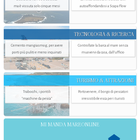
ma è vissuta solo cinque mesi
autoaffondandosi a Scapa Flow
TECNOLOGIA & RICERCA
Cemento mangiasmog, per avere
Controllate la barca al mare senza
porti più puliti e meno inquinati
muovervi da casa, dall’ufficio
TURISMO & ATTRAZIONI
Trabocchi, i pontili
Portovenere, il borgo di pescatori
"macchine da pesca"
irresistibile esca per i turisti
MI MANDA MAREONLINE