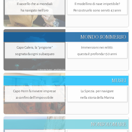
Il vascello che ai mondiali
Il modellino di nave irripetibile?
ha navigato nell’oro
Per costruirlo sono serviti 47 anni
MONDO SOMMERSO
Capo Galera, la "prigione"
Immersioni nei relitti:
sognata da ogni subacqueo
questa è profonda 150 anni
MUSEI
Capo Horn fa rivivere imprese
La Spezia. per navigare
ai confini dell’impossibile
nella storia della Marina
NONSOLOMARE