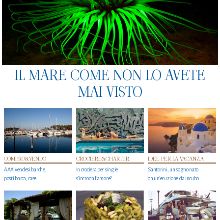
IL MARE COME NON LO AVETE
MAI VISTO
COMPRO&VENDO
CROCIERE&CHARTER
IDEE PER LA VACANZA
AAA vendesi barche,
In crociera per single
Santorini, un sogno nato
posti barca, case…
s'incrocia l’amore?
da un’eruzione da incubo