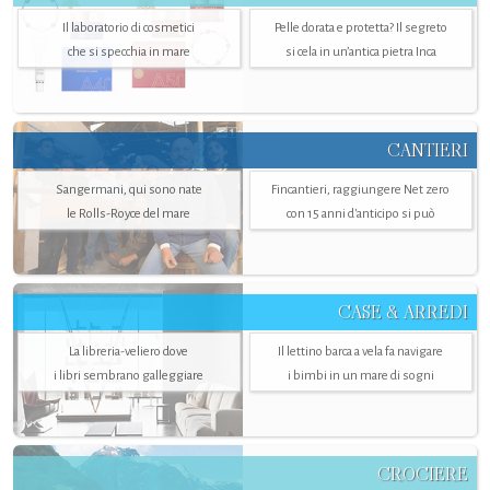
Il laboratorio di cosmetici
Pelle dorata e protetta? Il segreto
che si specchia in mare
si cela in un’antica pietra Inca
CANTIERI
Sangermani, qui sono nate
Fincantieri, raggiungere Net zero
le Rolls-Royce del mare
con 15 anni d'anticipo si può
CASE & ARREDI
La libreria-veliero dove
Il lettino barca a vela fa navigare
i libri sembrano galleggiare
i bimbi in un mare di sogni
CROCIERE