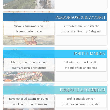
PERSONAGGI & RACCONTI
Vasco Da Gama così vince
Patrizia Mosconi, la stilista che
la guerra delle spezie
ama vestire gli yacht più eleganti
PORTI & MARINA
Palermo, il porto che ha saputo
Villasimius, tutto il meglio
diventare attrazione turistica
che può offrire un approdo
PRODOTTI & FORNITORI
Navaltecnosud, datemi un punto
Egaf, la bussola per non
e vi solleverò il mondo nautico
perdersi in un mare di pratiche