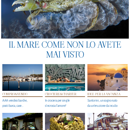
IL MARE COME NON LO AVETE
MAI VISTO
COMPRO&VENDO
CROCIERE&CHARTER
IDEE PER LA VACANZA
AAA vendesi barche,
In crociera per single
Santorini, un sogno nato
posti barca, case…
s'incrocia l’amore?
da un’eruzione da incubo