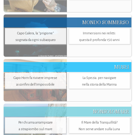
MONDO SOMMERSO
Capo Galera, la "prigione"
Immersioni nei relitti:
sognata da ogni subacqueo
questa è profonda 150 anni
MUSEI
Capo Horn fa rivivere imprese
La Spezia. per navigare
ai confini dell’impossibile
nella storia della Marina
NONSOLOMARE
Per chi ama arrampicare
Il Mare della Tranquillità?
a strapiombo sul mare
Non serve andare sulla Luna