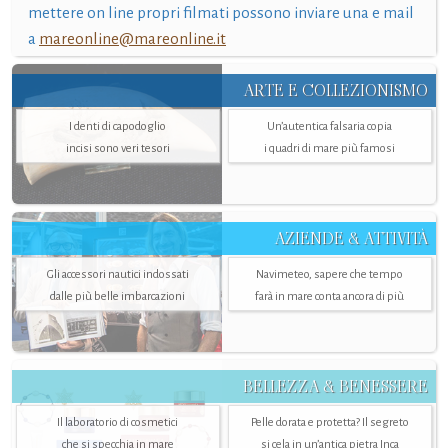
mettere on line propri filmati possono inviare una e mail
a
mareonline@mareonline.it
ARTE E COLLEZIONISMO
I denti di capodoglio
Un’autentica falsaria copia
incisi sono veri tesori
i quadri di mare più famosi
AZIENDE & ATTIVITÀ
Gli accessori nautici indossati
Navimeteo, sapere che tempo
dalle più belle imbarcazioni
farà in mare conta ancora di più
BELLEZZA & BENESSERE
Il laboratorio di cosmetici
Pelle dorata e protetta? Il segreto
che si specchia in mare
si cela in un’antica pietra Inca