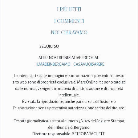
I PIÙ LETTI
I COMMENTI
NOI C'ERAVAMO
SEGUICI SU
ALTRE NOSTRE INIZIATIVE EDITORIALI
ILMADEINBERGAMO
CASAVUOISAPERE
I contenuti, i testi, le immagini e le informazioni presenti in questo
sito web sono di proprietà esclusiva di MareOnLine.it e sono tutelati
dalle normative vigenti in materia di diritto d'autore e di proprietà
intellettuale.
È vietata la riproduzione, anche parziale, la diffusione o
l'elaborazione senza preventiva autorizzazione scritta del titolare.
Testata giornalistica iscritta al numero 3/2026 del Registro Stampa
del Tribunale di Bergamo.
Direttore responsabile: PIETRO BARACHETTI