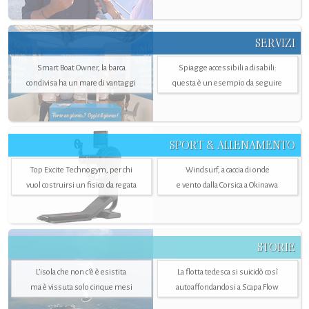
SERVIZI
Smart Boat Owner, la barca
Spiagge accessibili a disabili:
condivisa ha un mare di vantaggi
questa è un esempio da seguire
SPORT & ALLENAMENTO
Top Excite Technogym, per chi
Windsurf, a caccia di onde
vuol costruirsi un fisico da regata
e vento dalla Corsica a Okinawa
STORIE
L’isola che non c'è è esistita
La flotta tedesca si suicidò così
ma è vissuta solo cinque mesi
autoaffondandosi a Scapa Flow