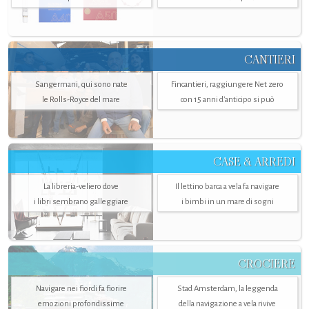
CANTIERI
Sangermani, qui sono nate
Fincantieri, raggiungere Net zero
le Rolls-Royce del mare
con 15 anni d'anticipo si può
CASE & ARREDI
La libreria-veliero dove
Il lettino barca a vela fa navigare
i libri sembrano galleggiare
i bimbi in un mare di sogni
CROCIERE
Navigare nei fiordi fa fiorire
Stad Amsterdam, la leggenda
emozioni profondissime
della navigazione a vela rivive