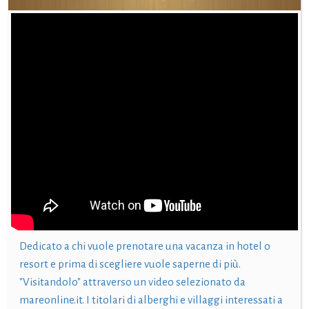
Dedicato a chi vuole prenotare una vacanza in hotel o
resort e prima di scegliere vuole saperne di più.
"Visitandolo" attraverso un video selezionato da
mareonline.it. I titolari di alberghi e villaggi interessati a