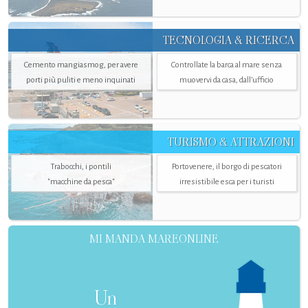
TECNOLOGIA & RICERCA
Cemento mangiasmog, per avere
Controllate la barca al mare senza
porti più puliti e meno inquinati
muovervi da casa, dall’ufficio
TURISMO & ATTRAZIONI
Trabocchi, i pontili
Portovenere, il borgo di pescatori
"macchine da pesca"
irresistibile esca per i turisti
MI MANDA MAREONLINE
Un