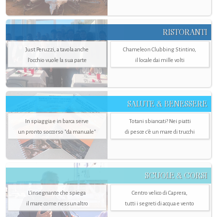
RISTORANTI
Just Peruzzi, a tavola anche
Chameleon Clubbing Stintino,
l’occhio vuole la sua parte
il locale dai mille volti
SALUTE & BENESSERE
In spiaggia e in barca serve
Totani sbiancati? Nei piatti
un pronto soccorso "da manuale"
di pesce c'è un mare di trucchi
SCUOLE & CORSI
L'insegnante che spiega
Centro velico di Caprera,
il mare come nessun altro
tutti i segreti di acqua e vento