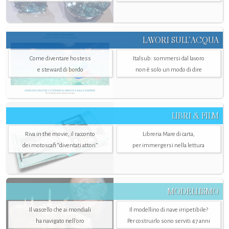
LAVORI SULL’ACQUA
Come diventare hostess
Italsub: sommersi dal lavoro
e steward di bordo
non è solo un modo di dire
LIBRI & FILM
Riva in the movie, il racconto
Libreria Mare di carta,
dei motoscafi “diventati attori”
per immergersi nella lettura
MODELLISMO
Il vascello che ai mondiali
Il modellino di nave irripetibile?
ha navigato nell’oro
Per costruirlo sono serviti 47 anni