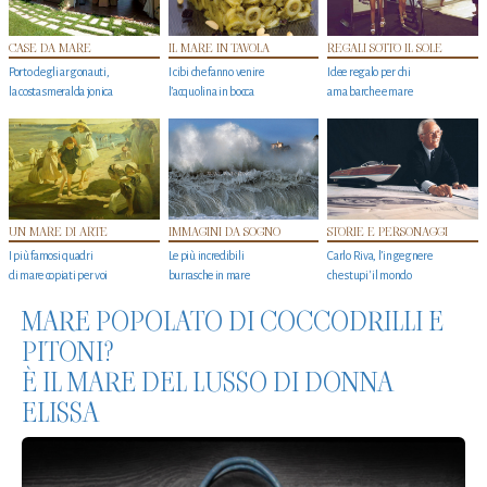
CASE DA MARE
IL MARE IN TAVOLA
REGALI SOTTO IL SOLE
Porto degli argonauti,
I cibi che fanno venire
Idee regalo per chi
la costa smeralda jonica
l’acquolina in bocca
ama barche e mare
UN MARE DI ARTE
IMMAGINI DA SOGNO
STORIE E PERSONAGGI
I più famosi quadri
Le più incredibili
Carlo Riva, l’ingegnere
di mare copiati per voi
burrasche in mare
che stupi' il mondo
MARE POPOLATO DI COCCODRILLI E
PITONI?
È IL MARE DEL LUSSO DI DONNA
ELISSA