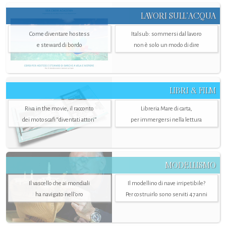
LAVORI SULL’ACQUA
Come diventare hostess
Italsub: sommersi dal lavoro
e steward di bordo
non è solo un modo di dire
LIBRI & FILM
Riva in the movie, il racconto
Libreria Mare di carta,
dei motoscafi “diventati attori”
per immergersi nella lettura
MODELLISMO
Il vascello che ai mondiali
Il modellino di nave irripetibile?
ha navigato nell’oro
Per costruirlo sono serviti 47 anni