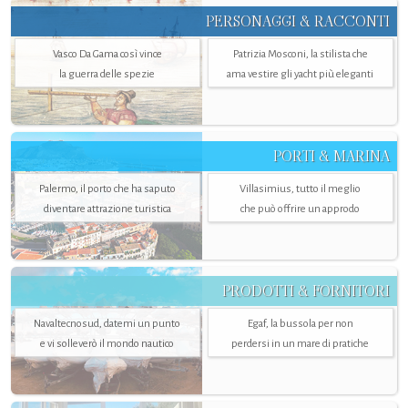
PERSONAGGI & RACCONTI
Vasco Da Gama così vince
Patrizia Mosconi, la stilista che
la guerra delle spezie
ama vestire gli yacht più eleganti
PORTI & MARINA
Palermo, il porto che ha saputo
Villasimius, tutto il meglio
diventare attrazione turistica
che può offrire un approdo
PRODOTTI & FORNITORI
Navaltecnosud, datemi un punto
Egaf, la bussola per non
e vi solleverò il mondo nautico
perdersi in un mare di pratiche