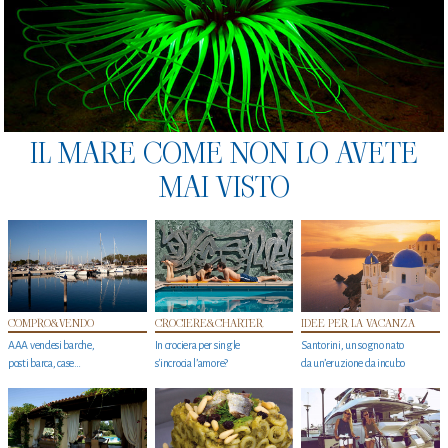
IL MARE COME NON LO AVETE
MAI VISTO
COMPRO&VENDO
CROCIERE&CHARTER
IDEE PER LA VACANZA
AAA vendesi barche,
In crociera per single
Santorini, un sogno nato
posti barca, case…
s'incrocia l’amore?
da un’eruzione da incubo