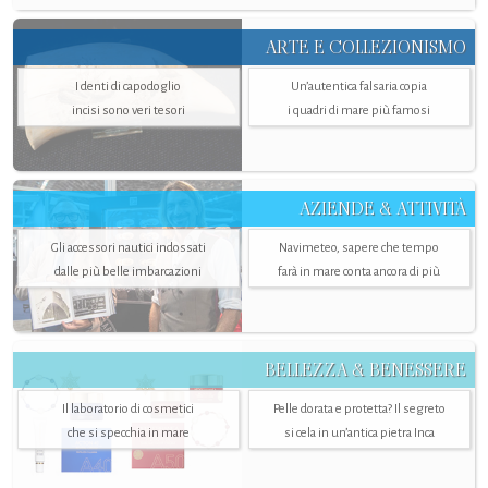
ARTE E COLLEZIONISMO
I denti di capodoglio
Un’autentica falsaria copia
incisi sono veri tesori
i quadri di mare più famosi
AZIENDE & ATTIVITÀ
Gli accessori nautici indossati
Navimeteo, sapere che tempo
dalle più belle imbarcazioni
farà in mare conta ancora di più
BELLEZZA & BENESSERE
Il laboratorio di cosmetici
Pelle dorata e protetta? Il segreto
che si specchia in mare
si cela in un’antica pietra Inca