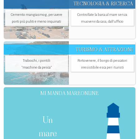
TECNOLOGIA & RICERCA
Cemento mangiasmog, per avere
Controllate la barca al mare senza
porti più puliti e meno inquinati
muovervi da casa, dall’ufficio
TURISMO & ATTRAZIONI
Trabocchi, i pontili
Portovenere, il borgo di pescatori
"macchine da pesca"
irresistibile esca per i turisti
MI MANDA MAREONLINE
Un
mare