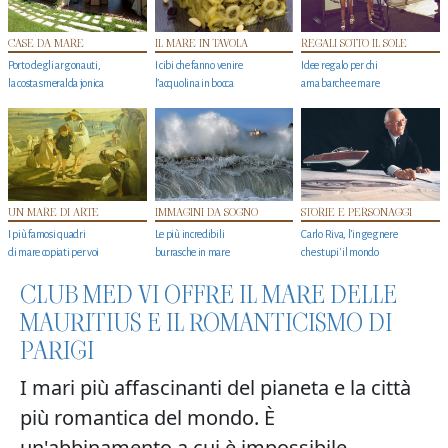
CASE DA MARE
IL MARE IN TAVOLA
REGALI SOTTO IL SOLE
Porto degli argonauti,
I cibi che fanno venire
Idee regalo per chi
la costa smeralda jonica
l’acquolina in bocca
ama barche e mare
UN MARE DI ARTE
IMMAGINI DA SOGNO
STORIE E PERSONAGGI
I più famosi quadri
Le più incredibili
Carlo Riva, l’ingegnere
di mare copiati per voi
burrasche in mare
che stupi' il mondo
CLUB MED VI OFFRE IL MARE DELLE
MAURITIUS E IL ROMANTICISMO DI
PARIGI
I mari più affascinanti del pianeta e la città
più romantica del mondo. È
un'abbinamento a cui è impossibile