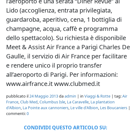
l’aeroporto e una serata “Diner Revue” al
Lido (accoglienza, entrata privilegiata,
guardaroba, aperitivo, cena, 1 bottiglia di
champagne, acqua, caffè e programma
dello spettacolo). Su richiesta è disponibile
Meet & Assist Air France a Parigi Charles De
Gaulle, il servizio di Air France per facilitare
e rendere unico il proprio transfer
all’aeroporto di Parigi. Per informazioni:
www.airfrance.it www.clubmed.it
pubblicato il
24 Maggio 2013
da
admin
| in
Viaggi & Rotte
| tag:
Air
France
,
Club Med
,
Columbus Isle
,
La Caravelle
,
La plantation
d'Albion
,
La Pointe aux cannoniers
,
Le ville d'Albion
,
Les Boucaniers
|
commenti:
0
CONDIVIDI QUESTO ARTICOLO SU: