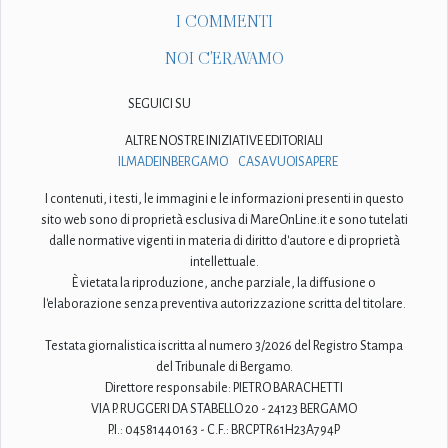
I COMMENTI
NOI C'ERAVAMO
SEGUICI SU
ALTRE NOSTRE INIZIATIVE EDITORIALI
ILMADEINBERGAMO
CASAVUOISAPERE
I contenuti, i testi, le immagini e le informazioni presenti in questo
sito web sono di proprietà esclusiva di MareOnLine.it e sono tutelati
dalle normative vigenti in materia di diritto d'autore e di proprietà
intellettuale.
È vietata la riproduzione, anche parziale, la diffusione o
l'elaborazione senza preventiva autorizzazione scritta del titolare.
Testata giornalistica iscritta al numero 3/2026 del Registro Stampa
del Tribunale di Bergamo.
Direttore responsabile: PIETRO BARACHETTI
VIA P. RUGGERI DA STABELLO 20 - 24123 BERGAMO
P.I.: 04581440163 - C.F.: BRCPTR61H23A794P