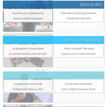
RISTORANTI
Just Peruzzi, a tavola anche
Chameleon Clubbing Stintino,
l’occhio vuole la sua parte
il locale dai mille volti
SALUTE & BENESSERE
In spiaggia e in barca serve
Totani sbiancati? Nei piatti
un pronto soccorso "da manuale"
di pesce c'è un mare di trucchi
SCUOLE & CORSI
L'insegnante che spiega
Centro velico di Caprera,
il mare come nessun altro
tutti i segreti di acqua e vento