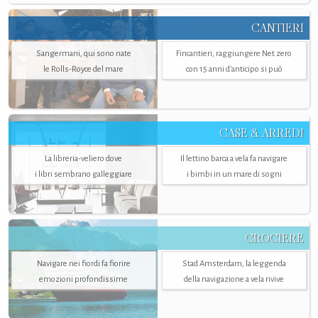
CANTIERI
Sangermani, qui sono nate
Fincantieri, raggiungere Net zero
le Rolls-Royce del mare
con 15 anni d'anticipo si può
CASE & ARREDI
La libreria-veliero dove
Il lettino barca a vela fa navigare
i libri sembrano galleggiare
i bimbi in un mare di sogni
CROCIERE
Navigare nei fiordi fa fiorire
Stad Amsterdam, la leggenda
emozioni profondissime
della navigazione a vela rivive