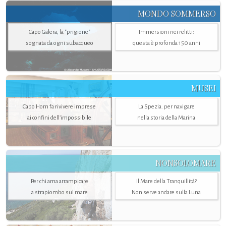
MONDO SOMMERSO
Capo Galera, la "prigione"
Immersioni nei relitti:
sognata da ogni subacqueo
questa è profonda 150 anni
MUSEI
Capo Horn fa rivivere imprese
La Spezia. per navigare
ai confini dell’impossibile
nella storia della Marina
NONSOLOMARE
Per chi ama arrampicare
Il Mare della Tranquillità?
a strapiombo sul mare
Non serve andare sulla Luna