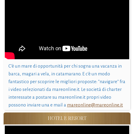
C'è un mare di opportunità per chi sogna una vacanza in
barca, magari a vela, in catamarano. E c'è un modo
fantastico per scoprire le migliori proposte: "navigare" fra
i video selezionati da mareonline.it. Le società di charter
interessate a postare su mareonline.it propri video
possono inviare una e mail a
mareonline@mareonline.it
HOTEL E RESORT