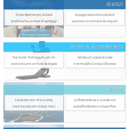
SERVIZI
Smart Boat Owner, la barca
Spiagge accessibili a disabili:
condivisa ha un mare di vantaggi
questa è un esempio da seguire
SPORT & ALLENAMENTO
Top Excite Technogym, per chi
Windsurf, a caccia di onde
vuol costruirsi un fisico da regata
e vento dalla Corsica a Okinawa
STORIE
L’isola che non c'è è esistita
La flotta tedesca si suicidò così
ma è vissuta solo cinque mesi
autoaffondandosi a Scapa Flow