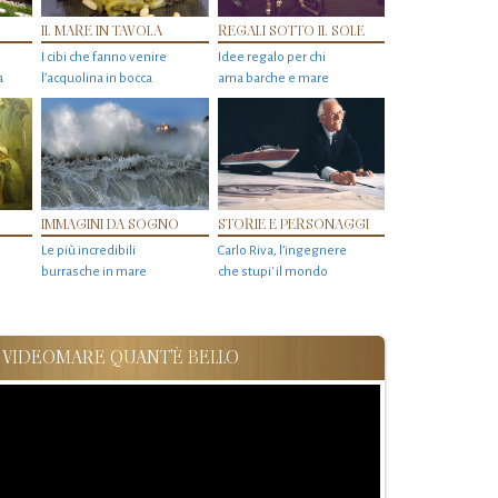
IL MARE IN TAVOLA
REGALI SOTTO IL SOLE
I cibi che fanno venire
Idee regalo per chi
a
l’acquolina in bocca
ama barche e mare
IMMAGINI DA SOGNO
STORIE E PERSONAGGI
Le più incredibili
Carlo Riva, l’ingegnere
burrasche in mare
che stupi' il mondo
VIDEOMARE QUANT'È BELLO