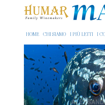
HOME
CHI SIAMO
I PIÙ LETTI
I C