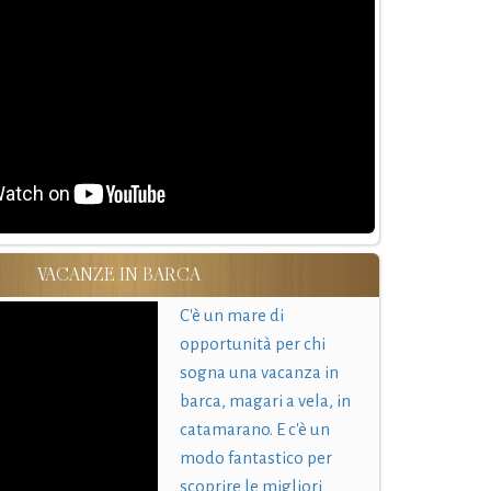
VACANZE IN BARCA
C'è un mare di
opportunità per chi
sogna una vacanza in
barca, magari a vela, in
catamarano. E c'è un
modo fantastico per
scoprire le migliori