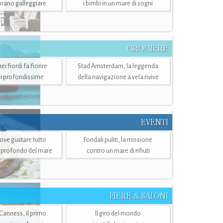
mbrano galleggiare
i bimbi in un mare di sogni
CROCIERE
i fiordi fa fiorire
Stad Amsterdam, la leggenda
i profondissime
della navigazione a vela rivive
EVENTI
dove gustare tutto
Fondali puliti, la missione
ù profondo del mare
contro un mare di rifiuti
FIERE & SALONI
 Canness, il primo
Il giro del mondo