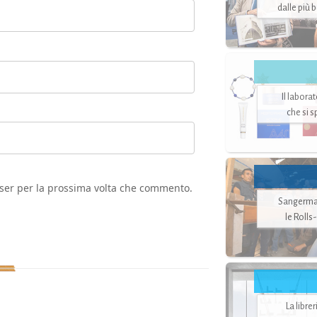
dalle più 
Il labora
che si 
wser per la prossima volta che commento.
Sangerman
le Rolls
La libre