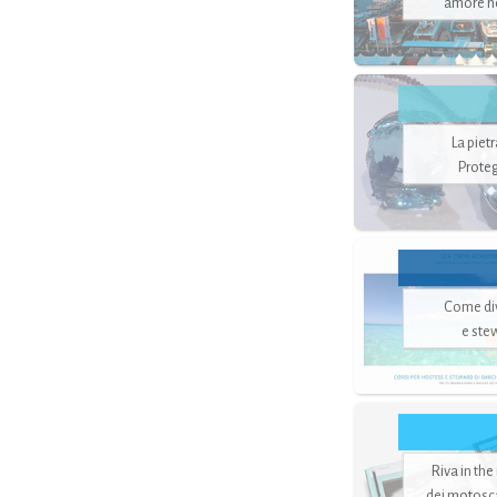
amore no
La piet
Proteg
Come di
e ste
Riva in the
dei motoscaf