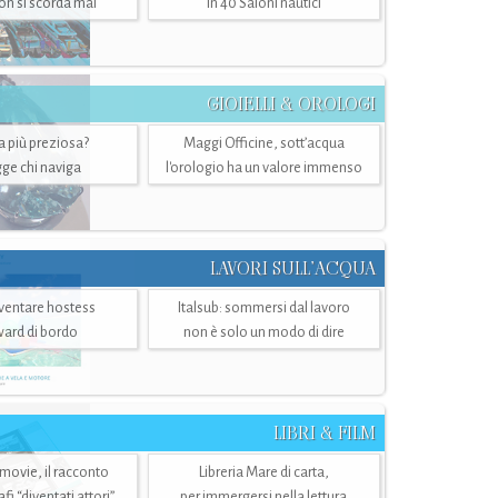
n si scorda mai
in 40 Saloni nautici
GIOIELLI & OROLOGI
ra più preziosa?
Maggi Officine, sott’acqua
ge chi naviga
l'orologio ha un valore immenso
LAVORI SULL’ACQUA
ventare hostess
Italsub: sommersi dal lavoro
ward di bordo
non è solo un modo di dire
LIBRI & FILM
 movie, il racconto
Libreria Mare di carta,
i “diventati attori”
per immergersi nella lettura