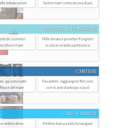
belle imbarcazioni
farà in mare conta ancora di più
BELLEZZA & BENESSERE
torio di cosmetici
Pelle dorata e protetta? Il segreto
specchia in mare
si cela in un’antica pietra Inca
CANTIERI
i, qui sono nate
Fincantieri, raggiungere Net zero
-Royce del mare
con 15 anni d'anticipo si può
CASE & ARREDI
ria-veliero dove
Il lettino barca a vela fa navigare