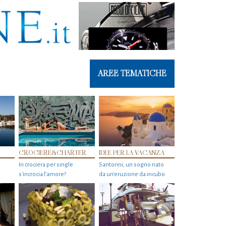
AREE TEMATICHE
CROCIERE&CHARTER
IDEE PER LA VACANZA
In crociera per single
Santorini, un sogno nato
s'incrocia l’amore?
da un’eruzione da incubo