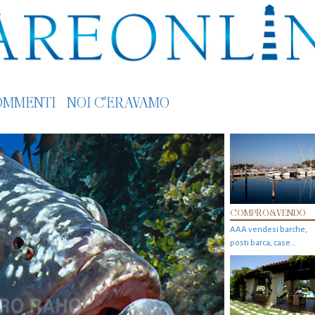
OMMENTI
NOI C'ERAVAMO
COMPRO&VENDO
AAA vendesi barche,
posti barca, case…