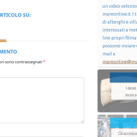
un video selezio
mareonline.it. I t
RTICOLO SU:
di alberghi e vil
interessati a me
line propri filma
possono inviare 
MMENTO
mail a
ori sono contrassegnati
mareonline@mar
*
I dent
incisi 
Gli accesso