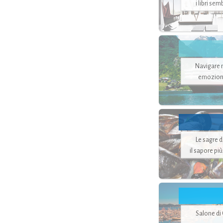
i libri se
Navigare ne
emozion
Le sagre 
il sapore pi
Salone di