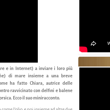
re e in Internet) a inviare i loro più
fie) di mare insieme a una breve
ome ha fatto Chiara, autrice delle
tro ravvicinato con delfini e balene
orsica. Ecco il suo miniracconto.
 come l’olio, e noi insieme ad altre due