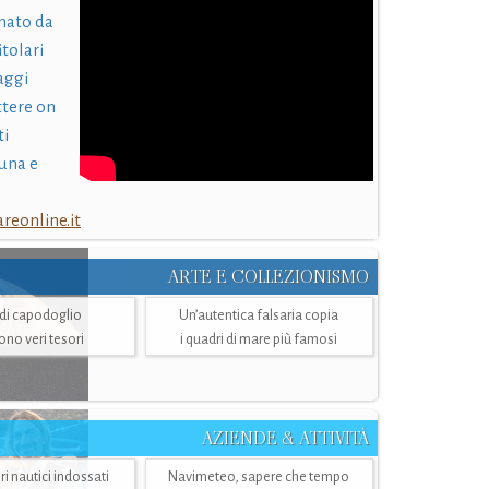
nato da
itolari
laggi
ttere on
ti
una e
eonline.it
ARTE E COLLEZIONISMO
i di capodoglio
Un’autentica falsaria copia
sono veri tesori
i quadri di mare più famosi
AZIENDE & ATTIVITÀ
ri nautici indossati
Navimeteo, sapere che tempo