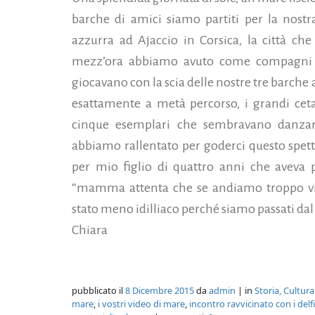
barche di amici siamo partiti per la nostr
azzurra ad Ajaccio in Corsica, la città ch
mezz’ora abbiamo avuto come compagni d
giocavano con la scia delle nostre tre barche
esattamente a metà percorso, i grandi ceta
cinque esemplari che sembravano danzar
abbiamo rallentato per goderci questo spett
per mio figlio di quattro anni che aveva 
“mamma attenta che se andiamo troppo vici
stato meno idilliaco perché siamo passati da
Chiara
pubblicato il
8 Dicembre 2015
da
admin
| in
Storia, Cultur
mare
,
i vostri video di mare
,
incontro ravvicinato con i delf