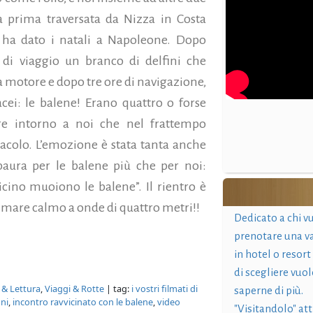
a prima traversata da Nizza in Costa
e ha dato i natali a Napoleone.
Dopo
i viaggio un branco di delfini che
 a motore e dopo tre ore di navigazione,
cei: le balene! Erano quattro o forse
e intorno a noi che nel frattempo
acolo. L’emozione è stata tanta anche
paura per le balene più che per noi:
no muoiono le balene”. Il rientro è
l mare calmo a onde di quattro metri!!
Dedicato a chi v
prenotare una v
in hotel o resort
di scegliere vuol
a & Lettura
,
Viaggi & Rotte
| tag:
i vostri filmati di
saperne di più.
ini
,
incontro ravvicinato con le balene
,
video
"Visitandolo" at