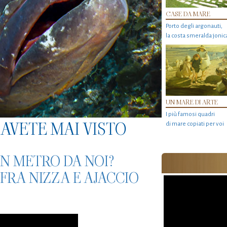
CASE DA MARE
Porto degli argonauti,
la costa smeralda jonic
UN MARE DI ARTE
I più famosi quadri
AVETE MAI VISTO
di mare copiati per voi
UN METRO DA NOI?
 FRA NIZZA E AJACCIO