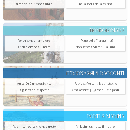
ai confini dell’impossibile
nella storia della Marina
NONSOLOMARE
Per chi ama arrampicare
Il Mare della Tranquillità?
a strapiombo sul mare
Non serve andare sulla Luna
PERSONAGGI & RACCONTI
Vasco Da Gama così vince
Patrizia Mosconi, la stilista che
la guerra delle spezie
ama vestire gli yacht più eleganti
PORTI & MARINA
Palermo, il porto che ha saputo
Villasimius, tutto il meglio