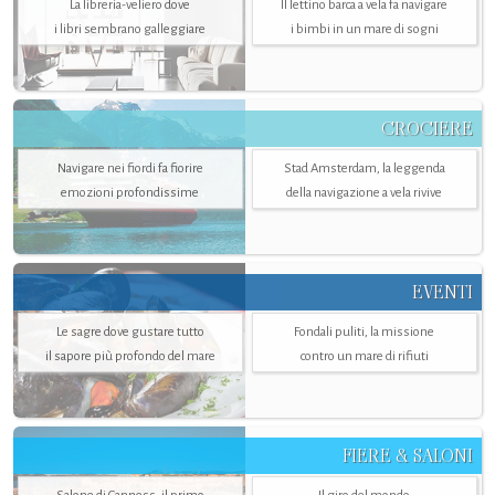
La libreria-veliero dove
Il lettino barca a vela fa navigare
i libri sembrano galleggiare
i bimbi in un mare di sogni
CROCIERE
Navigare nei fiordi fa fiorire
Stad Amsterdam, la leggenda
emozioni profondissime
della navigazione a vela rivive
EVENTI
Le sagre dove gustare tutto
Fondali puliti, la missione
il sapore più profondo del mare
contro un mare di rifiuti
FIERE & SALONI