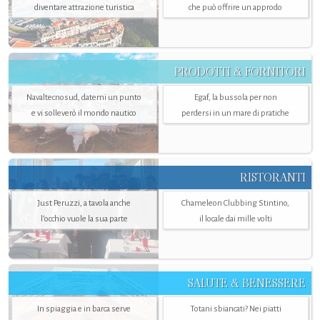
diventare attrazione turistica
che può offrire un approdo
PRODOTTI & FORNITORI
Navaltecnosud, datemi un punto
Egaf, la bussola per non
e vi solleverò il mondo nautico
perdersi in un mare di pratiche
RISTORANTI
Just Peruzzi, a tavola anche
Chameleon Clubbing Stintino,
l’occhio vuole la sua parte
il locale dai mille volti
SALUTE & BENESSERE
In spiaggia e in barca serve
Totani sbiancati? Nei piatti