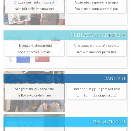
Gli accessori nautici indossati
Navimeteo, sapere che tempo
dalle più belle imbarcazioni
farà in mare conta ancora di più
BELLEZZA & BENESSERE
Il laboratorio di cosmetici
Pelle dorata e protetta? Il segreto
che si specchia in mare
si cela in un’antica pietra Inca
CANTIERI
Sangermani, qui sono nate
Fincantieri, raggiungere Net zero
le Rolls-Royce del mare
con 15 anni d'anticipo si può
CASE & ARREDI