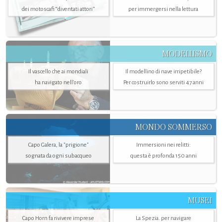
dei motoscafi “diventati attori”
per immergersi nella lettura
MODELLISMO
Il vascello che ai mondiali
Il modellino di nave irripetibile?
ha navigato nell’oro
Per costruirlo sono serviti 47 anni
MONDO SOMMERSO
Capo Galera, la "prigione"
Immersioni nei relitti:
sognata da ogni subacqueo
questa è profonda 150 anni
MUSEI
Capo Horn fa rivivere imprese
La Spezia. per navigare