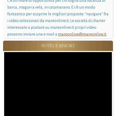
C'è un mare di opportunità per chi sogna una vacanza in
barca, magari a vela, in catamarano. E c'è un modo
fantastico per scoprire le migliori proposte: "navigare" fra
i video selezionati da mareonline.it. Le società di charter
interessate a postare su mareonline.it propri video
possono inviare una e mail a
mareonline@mareonline.it
HOTEL E RESORT