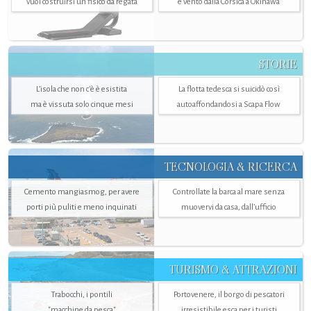
vuol costruirsi un fisico da regata
e vento dalla Corsica a Okinawa
STORIE
L’isola che non c'è è esistita
La flotta tedesca si suicidò così
ma è vissuta solo cinque mesi
autoaffondandosi a Scapa Flow
TECNOLOGIA & RICERCA
Cemento mangiasmog, per avere
Controllate la barca al mare senza
porti più puliti e meno inquinati
muovervi da casa, dall’ufficio
TURISMO & ATTRAZIONI
Trabocchi, i pontili
Portovenere, il borgo di pescatori
"macchine da pesca"
irresistibile esca per i turisti