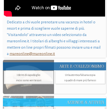
Dedicato a chi vuole prenotare una vacanza in hotel o
resort e prima di scegliere vuole saperne di più.
"Visitandolo" attraverso un video selezionato da
mareonline.it. I titolari di alberghi e villaggi interessati a
mettere on line propri filmati possono inviare una e mail
a
mareonline@mareonline.it
ARTE E COLLEZIONISMO
I denti di capodoglio
Un’autentica falsaria copia
incisi sono veri tesori
i quadri di mare più famosi
AZIENDE & ATTIVITÀ