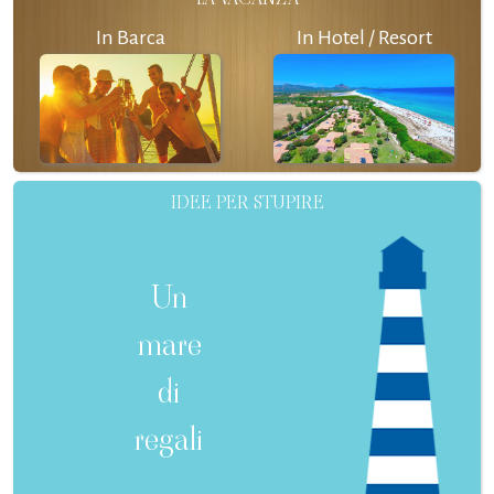
In Barca
In Hotel / Resort
IDEE PER STUPIRE
Un
mare
di
regali