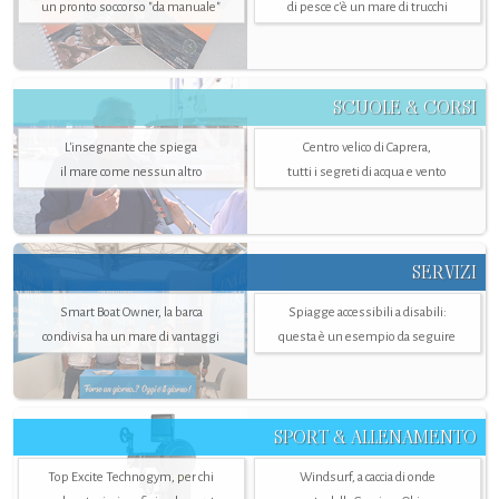
un pronto soccorso "da manuale"
di pesce c'è un mare di trucchi
SCUOLE & CORSI
L'insegnante che spiega
Centro velico di Caprera,
il mare come nessun altro
tutti i segreti di acqua e vento
SERVIZI
Smart Boat Owner, la barca
Spiagge accessibili a disabili:
condivisa ha un mare di vantaggi
questa è un esempio da seguire
SPORT & ALLENAMENTO
Top Excite Technogym, per chi
Windsurf, a caccia di onde