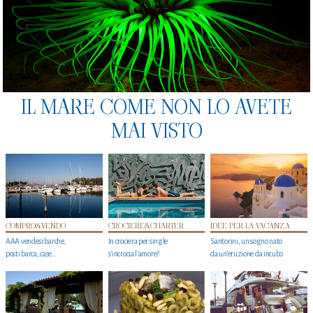
IL MARE COME NON LO AVETE
MAI VISTO
COMPRO&VENDO
CROCIERE&CHARTER
IDEE PER LA VACANZA
AAA vendesi barche,
In crociera per single
Santorini, un sogno nato
posti barca, case…
s'incrocia l’amore?
da un’eruzione da incubo