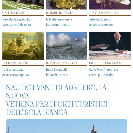
CASE DA MARE
IL MARE IN TAVOLA
REGALI SOTTO IL SOLE
Porto degli argonauti,
I cibi che fanno venire
Idee regalo per chi
la costa smeralda jonica
l’acquolina in bocca
ama barche e mare
UN MARE DI ARTE
IMMAGINI DA SOGNO
STORIE E PERSONAGGI
I più famosi quadri
Le più incredibili
Carlo Riva, l’ingegnere
di mare copiati per voi
burrasche in mare
che stupi' il mondo
NAUTIC EVENT DI ALGHERO, LA
NUOVA
VETRINA PER I PORTI TURISTICI
DELL'ISOLA BIANCA