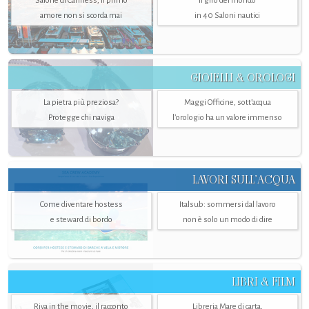
Salone di Canness, il primo
Il giro del mondo
amore non si scorda mai
in 40 Saloni nautici
GIOIELLI & OROLOGI
La pietra più preziosa?
Maggi Officine, sott’acqua
Protegge chi naviga
l'orologio ha un valore immenso
LAVORI SULL’ACQUA
Come diventare hostess
Italsub: sommersi dal lavoro
e steward di bordo
non è solo un modo di dire
LIBRI & FILM
Riva in the movie, il racconto
Libreria Mare di carta,