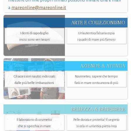
a
mareonline@mareonline.it
ARTE E COLLEZIONISMO
I denti di capodoglio
Un’autentica falsaria copia
incisi sono veri tesori
i quadri di mare più famosi
AZIENDE & ATTIVITÀ
Gli accessori nautici indossati
Navimeteo, sapere che tempo
dalle più belle imbarcazioni
farà in mare conta ancora di più
BELLEZZA & BENESSERE
Il laboratorio di cosmetici
Pelle dorata e protetta? Il segreto
che si specchia in mare
si cela in un’antica pietra Inca