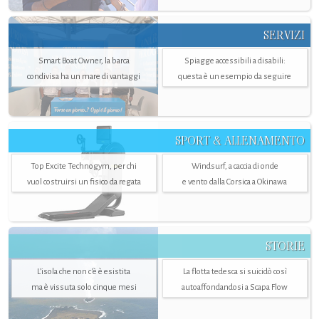
SERVIZI
Smart Boat Owner, la barca
Spiagge accessibili a disabili:
condivisa ha un mare di vantaggi
questa è un esempio da seguire
SPORT & ALLENAMENTO
Top Excite Technogym, per chi
Windsurf, a caccia di onde
vuol costruirsi un fisico da regata
e vento dalla Corsica a Okinawa
STORIE
L’isola che non c'è è esistita
La flotta tedesca si suicidò così
ma è vissuta solo cinque mesi
autoaffondandosi a Scapa Flow