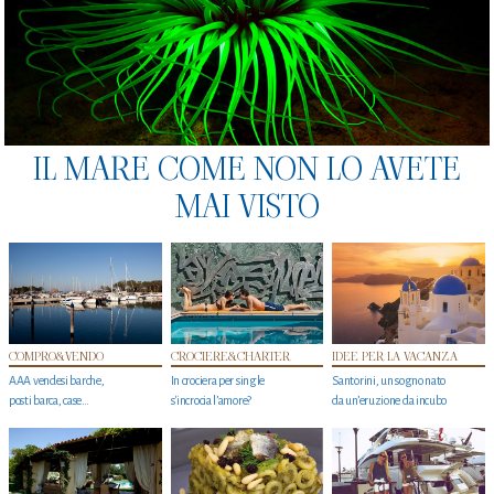
IL MARE COME NON LO AVETE
MAI VISTO
COMPRO&VENDO
CROCIERE&CHARTER
IDEE PER LA VACANZA
AAA vendesi barche,
In crociera per single
Santorini, un sogno nato
posti barca, case…
s'incrocia l’amore?
da un’eruzione da incubo