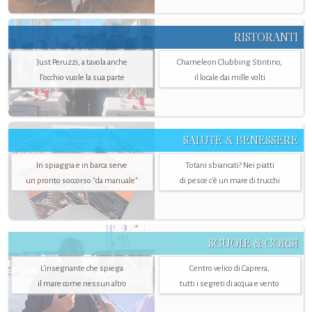
RISTORANTI
Just Peruzzi, a tavola anche
Chameleon Clubbing Stintino,
l’occhio vuole la sua parte
il locale dai mille volti
SALUTE & BENESSERE
In spiaggia e in barca serve
Totani sbiancati? Nei piatti
un pronto soccorso "da manuale"
di pesce c'è un mare di trucchi
SCUOLE & CORSI
L'insegnante che spiega
Centro velico di Caprera,
il mare come nessun altro
tutti i segreti di acqua e vento