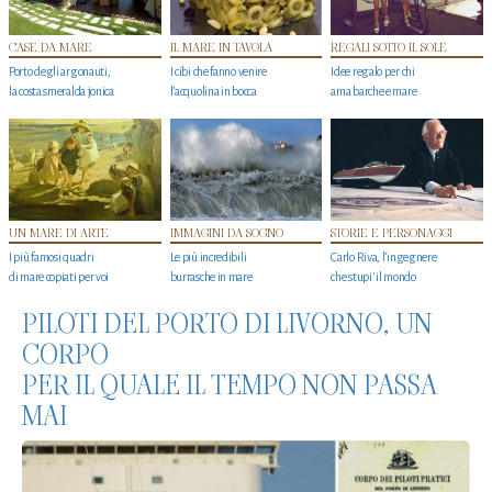
CASE DA MARE
IL MARE IN TAVOLA
REGALI SOTTO IL SOLE
Porto degli argonauti,
I cibi che fanno venire
Idee regalo per chi
la costa smeralda jonica
l’acquolina in bocca
ama barche e mare
UN MARE DI ARTE
IMMAGINI DA SOGNO
STORIE E PERSONAGGI
I più famosi quadri
Le più incredibili
Carlo Riva, l’ingegnere
di mare copiati per voi
burrasche in mare
che stupi' il mondo
PILOTI DEL PORTO DI LIVORNO, UN
CORPO
PER IL QUALE IL TEMPO NON PASSA
MAI