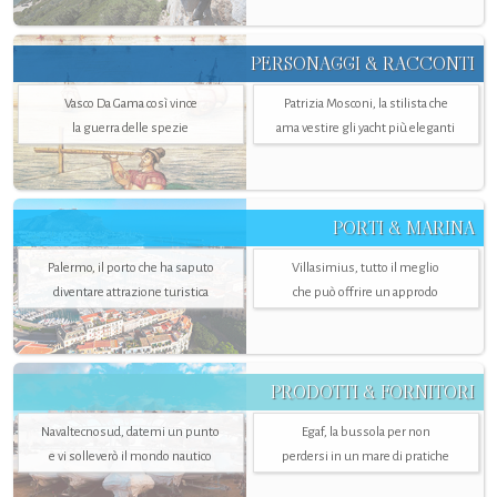
PERSONAGGI & RACCONTI
Vasco Da Gama così vince
Patrizia Mosconi, la stilista che
la guerra delle spezie
ama vestire gli yacht più eleganti
PORTI & MARINA
Palermo, il porto che ha saputo
Villasimius, tutto il meglio
diventare attrazione turistica
che può offrire un approdo
PRODOTTI & FORNITORI
Navaltecnosud, datemi un punto
Egaf, la bussola per non
e vi solleverò il mondo nautico
perdersi in un mare di pratiche