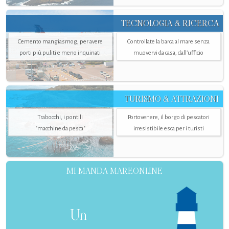
TECNOLOGIA & RICERCA
Cemento mangiasmog, per avere
Controllate la barca al mare senza
porti più puliti e meno inquinati
muovervi da casa, dall’ufficio
TURISMO & ATTRAZIONI
Trabocchi, i pontili
Portovenere, il borgo di pescatori
"macchine da pesca"
irresistibile esca per i turisti
MI MANDA MAREONLINE
Un