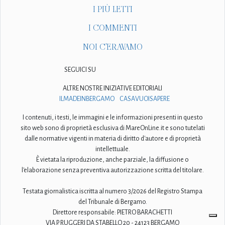
I PIÙ LETTI
I COMMENTI
NOI C'ERAVAMO
SEGUICI SU
ALTRE NOSTRE INIZIATIVE EDITORIALI
ILMADEINBERGAMO
CASAVUOISAPERE
I contenuti, i testi, le immagini e le informazioni presenti in questo
sito web sono di proprietà esclusiva di MareOnLine.it e sono tutelati
dalle normative vigenti in materia di diritto d'autore e di proprietà
intellettuale.
È vietata la riproduzione, anche parziale, la diffusione o
l'elaborazione senza preventiva autorizzazione scritta del titolare.
Testata giornalistica iscritta al numero 3/2026 del Registro Stampa
del Tribunale di Bergamo.
Direttore responsabile: PIETRO BARACHETTI
VIA P. RUGGERI DA STABELLO 20 - 24123 BERGAMO