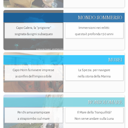
MONDO SOMMERSO
Capo Galera, la "prigione"
Immersioni nei relitti:
sognata da ogni subacqueo
questa è profonda 150 anni
MUSEI
Capo Horn fa rivivere imprese
La Spezia. per navigare
ai confini dell’impossibile
nella storia della Marina
NONSOLOMARE
Per chi ama arrampicare
Il Mare della Tranquillità?
a strapiombo sul mare
Non serve andare sulla Luna