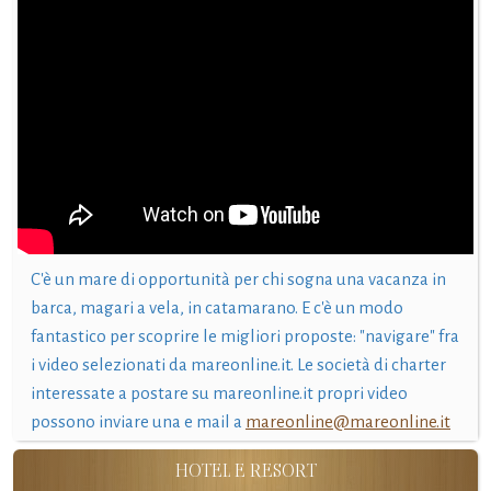
C'è un mare di opportunità per chi sogna una vacanza in
barca, magari a vela, in catamarano. E c'è un modo
fantastico per scoprire le migliori proposte: "navigare" fra
i video selezionati da mareonline.it. Le società di charter
interessate a postare su mareonline.it propri video
possono inviare una e mail a
mareonline@mareonline.it
HOTEL E RESORT