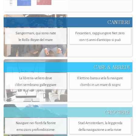
CANTIERI
Sangermani, qui sono nate
Fincantieri, raggiungere Net zero
le Rolls-Royce del mare
con 15 anni d'anticipo si può
CASE & ARREDI
La libreria-veliero dove
Il lettino barca a vela fa navigare
i libri sembrano galleggiare
i bimbi in un mare di sogni
CROCIERE
Navigare nei fiordi fa fiorire
Stad Amsterdam, la leggenda
emozioni profondissime
della navigazione a vela rivive