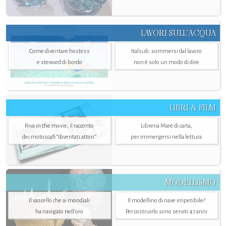
LAVORI SULL’ACQUA
Come diventare hostess
Italsub: sommersi dal lavoro
e steward di bordo
non è solo un modo di dire
LIBRI & FILM
Riva in the movie, il racconto
Libreria Mare di carta,
dei motoscafi “diventati attori”
per immergersi nella lettura
MODELLISMO
Il vascello che ai mondiali
Il modellino di nave irripetibile?
ha navigato nell’oro
Per costruirlo sono serviti 47 anni