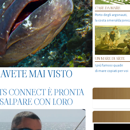
CASE DA MARE
Porto degli argonauti,
la costa smeralda jonic
UN MARE DI ARTE
I più famosi quadri
AVETE MAI VISTO
di mare copiati per voi
ATS CONNECT È PRONTA
R SALPARE CON LORO