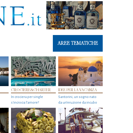
AREE TEMATICHE
CROCIERE&CHARTER
IDEE PER LA VACANZA
In crociera per single
Santorini, un sogno nato
s'incrocia l’amore?
da un’eruzione da incubo