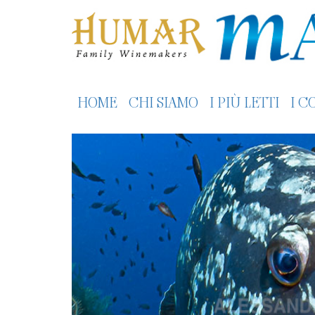
HOME
CHI SIAMO
I PIÙ LETTI
I C