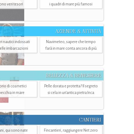
sono veri tesori
i quadri di mare più famosi
AZIENDE & ATTIVITÀ
ri nautici indossati
Navimeteo, sapere che tempo
belle imbarcazioni
farà in mare conta ancora di più
BELLEZZA & BENESSERE
torio di cosmetici
Pelle dorata e protetta? Il segreto
specchia in mare
si cela in un’antica pietra Inca
CANTIERI
i, qui sono nate
Fincantieri, raggiungere Net zero