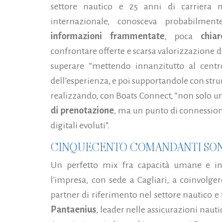
settore nautico e 25 anni di carriera 
internazionale, conosceva probabilment
informazioni frammentate
, poca
chiare
confrontare offerte e scarsa valorizzazione de
superare “mettendo innanzitutto al centro
dell’esperienza, e poi supportandole con strum
realizzando, con Boats Connect, “non solo u
di prenotazione
, ma un punto di connessi
digitali evoluti”.
CINQUECENTO COMANDANTI SONO
Un perfetto mix fra capacità umane e inte
l'impresa, con sede a Cagliari, a coinvolge
partner di riferimento nel settore nautico e t
Pantaenius
, leader nelle assicurazioni naut