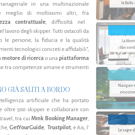
le Rolls
manageriale in una multinazionale
e meglio di moltissimi altri, fra
zza contrattuale
, difficoltà nel
l lavoro degli skipper. Tutti ostacoli da
 le persone, la fiducia e la qualità
La libre
i libri se
enti tecnologici concreti e affidabili”,
n
motore di ricerca
o una
piattaforma
one tra competenze umane e strumenti
Navigare ne
 GIÀ SALITI A BORDO
emozion
lligenza artificiale che ha portato
re oltre 500 skipper e collaborare con
ravel, tra cui
Mmk Booking
Manager
,
iche,
GetYourGuide
,
Trustpilot
, e Ais, l'
Le sagre 