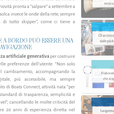
incisi 
novità pronta a “salpare” a settembre a
 solca invece le onde della rete, sempre
 di tutto skipper”, come ci tiene a
Gli accesso
LE A BORDO PUÒ ESSERE UNA
dalle più 
AVIGAZIONE
nza artificiale generativa
per costruire
delle preferenze dell’utente. “Non solo
 il cambiamento, accompagnando la
Il labora
itale, più accessibile, ma sempre
che si 
o di Boats Connect, attività nata “per
standard di trasparenza, semplicità e
avel”, cancellando le molte criticità del
re 20 anni di esperienza diretta nel
Sangerman