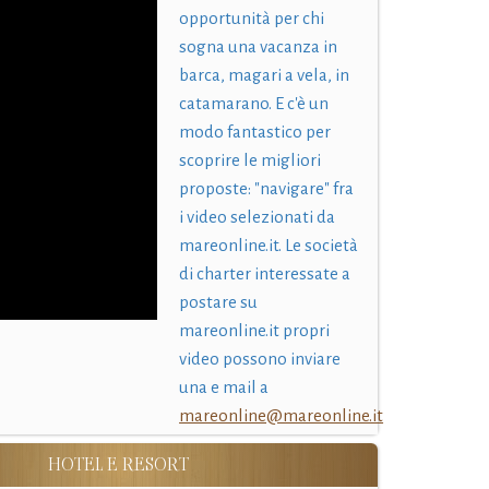
opportunità per chi
sogna una vacanza in
barca, magari a vela, in
catamarano. E c'è un
modo fantastico per
scoprire le migliori
proposte: "navigare" fra
i video selezionati da
mareonline.it. Le società
di charter interessate a
postare su
mareonline.it propri
video possono inviare
una e mail a
mareonline@mareonline.it
HOTEL E RESORT