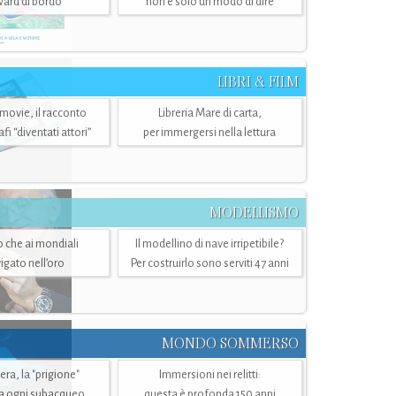
ward di bordo
non è solo un modo di dire
LIBRI & FILM
 movie, il racconto
Libreria Mare di carta,
i “diventati attori”
per immergersi nella lettura
MODELLISMO
lo che ai mondiali
Il modellino di nave irripetibile?
igato nell’oro
Per costruirlo sono serviti 47 anni
MONDO SOMMERSO
ra, la "prigione"
Immersioni nei relitti:
a ogni subacqueo
questa è profonda 150 anni