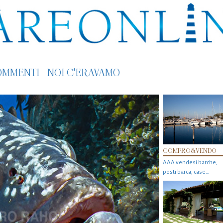
OMMENTI
NOI C'ERAVAMO
COMPRO&VENDO
AAA vendesi barche,
posti barca, case…