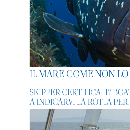
IL MARE COME NON LO 
SKIPPER CERTIFICATI? BO
A INDICARVI LA ROTTA PE