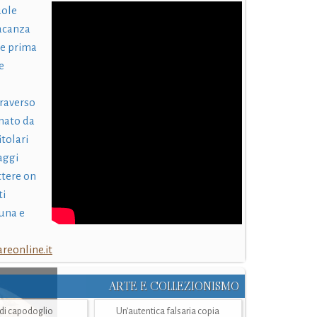
uole
acanza
 e prima
e
traverso
nato da
itolari
laggi
ttere on
ti
una e
eonline.it
ARTE E COLLEZIONISMO
i di capodoglio
Un’autentica falsaria copia