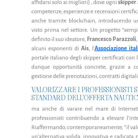
affidarsi solo ai migliori) , dove ogni
skipper
competenze, esperienze e recensioni certifica
anche tramite blockchain, introducendo un 
visto prima nel settore. Un progetto “sempl
definito il suo ideatore,
Francesco Parazzoli
alcuni esponenti di
Ais
, l'
Associazione ital
portale italiano degli skipper certificati con l
dunque opportunità concrete, grazie a con
gestione delle prenotazioni, contratti digital
VALORIZZARE I PROFESSIONISTI S
STANDARD DELL'OFFERTA NAUTI
ma anche di varare nel mare di Internet
professionisti contribuendo a elevare l’in
Riaffermando, contemporaneamente, “il valor
un’alternativa solida, innovativa e radicata