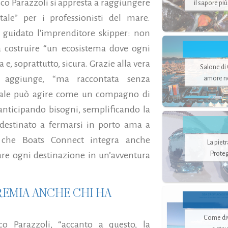
sco Parazzoli si appresta a raggiungere
il sapore pi
tale” per i professionisti del mare.
 guidato l'imprenditore skipper: non
a costruire “un ecosistema dove ogni
 e, soprattutto, sicura. Grazie alla vera
Salone di
, aggiunge, “ma raccontata senza
amore no
iciale può agire come un compagno di
anticipando bisogni, semplificando la
destinato a fermarsi in porto ama a
o che Boats Connect integra anche
La piet
Proteg
are ogni destinazione in un’avventura
REMIA ANCHE CHI HA
Come di
o Parazzoli, “accanto a questo, la