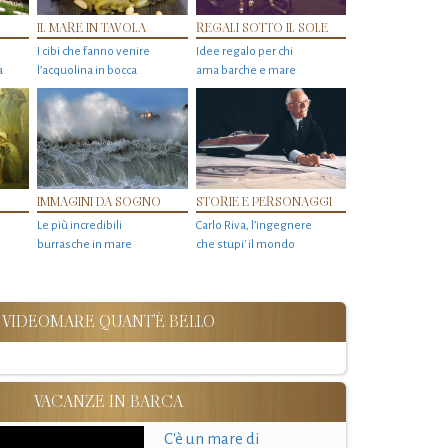
IL MARE IN TAVOLA
REGALI SOTTO IL SOLE
I cibi che fanno venire
Idee regalo per chi
a
l’acquolina in bocca
ama barche e mare
IMMAGINI DA SOGNO
STORIE E PERSONAGGI
Le più incredibili
Carlo Riva, l’ingegnere
burrasche in mare
che stupi' il mondo
VIDEOMARE QUANT'È BELLO
VACANZE IN BARCA
C'è un mare di