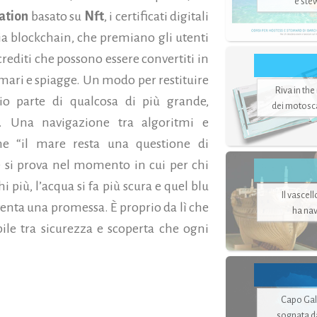
e ste
ation
basato su
Nft
, i certificati digitali
gia blockchain, che premiano gli utenti
crediti che possono essere convertiti in
i mari e spiagge. Un modo per restituire
Riva in the
io parte di qualcosa di più grande,
dei motoscaf
. Una navigazione tra algoritmi e
e “il mare resta una questione di
 si prova nel momento in cui per chi
più, l’acqua si fa più scura e quel blu
Il vascel
venta una promessa. È proprio da lì che
ha nav
bile tra sicurezza e scoperta che ogni
Capo Gale
sognata d