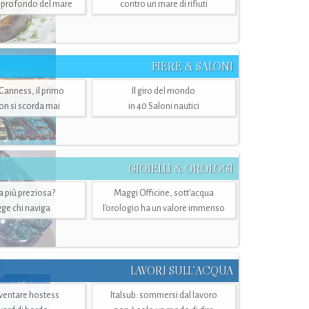
ù profondo del mare
contro un mare di rifiuti
FIERE & SALONI
 Canness, il primo
Il giro del mondo
n si scorda mai
in 40 Saloni nautici
GIOIELLI & OROLOGI
ra più preziosa?
Maggi Officine, sott’acqua
ge chi naviga
l'orologio ha un valore immenso
LAVORI SULL’ACQUA
ventare hostess
Italsub: sommersi dal lavoro