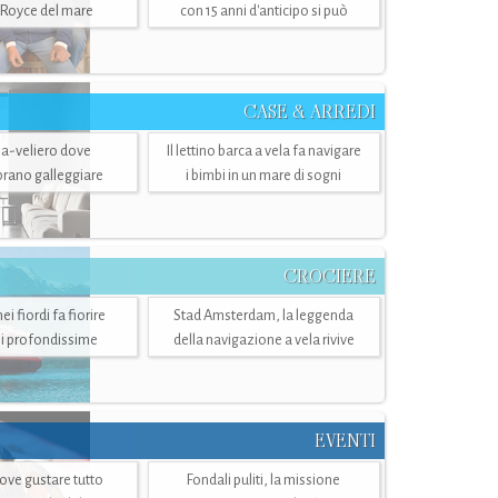
-Royce del mare
con 15 anni d'anticipo si può
CASE & ARREDI
ria-veliero dove
Il lettino barca a vela fa navigare
mbrano galleggiare
i bimbi in un mare di sogni
CROCIERE
i fiordi fa fiorire
Stad Amsterdam, la leggenda
i profondissime
della navigazione a vela rivive
EVENTI
dove gustare tutto
Fondali puliti, la missione