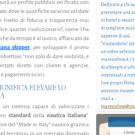
avrà un profilo pubblico verificato, con
Dedicato a chi v
te, dove le qualifiche saranno validate
prenotare una v
livello di fiducia e trasparenza mai
in hotel o resort
di scegliere vuol
ice quanto rivoluzionario”, come l'ha
saperne di più.
, che da tempo è al lavoro, affiancato da
"Visitandolo" at
iana skipper
, per sviluppare il primo
un video selezio
'obiettivo
“non solo di dare visibilità, e
mareonline.it. I t
tatti diretti con clienti e agenzie,
di alberghi e vil
i e pagamenti sicuri,
interessati a me
line propri filma
IGNIFICA ELEVARE LO
possono inviare 
CA
mail a
 un sistema capace di valorizzare i
mareonline@mar
tero
standard
della
nautica italiana
”.
e del “Made in Italy” nautico grazie a
I dent
 nel territorio in un mercato dominato