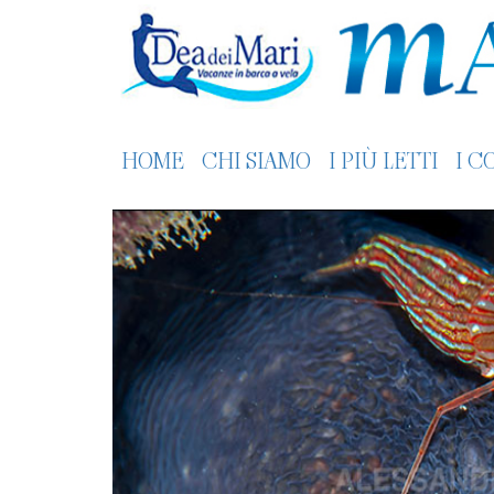
HOME
CHI SIAMO
I PIÙ LETTI
I C