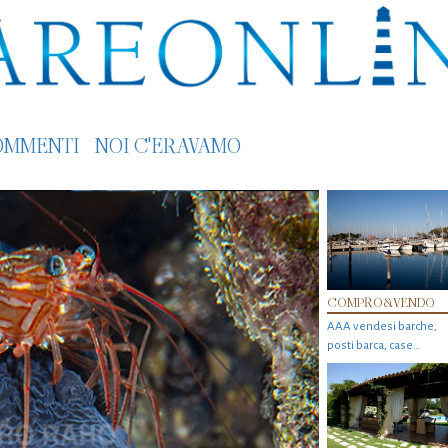
OMMENTI
NOI C'ERAVAMO
COMPRO&VENDO
AAA vendesi barche,
posti barca, case…