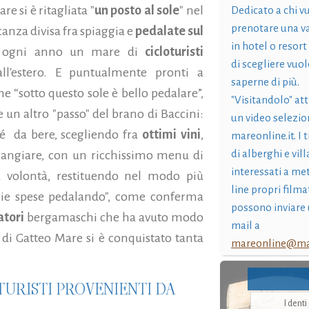
re si è ritagliata "
un posto al sole
" nel
Dedicato a chi v
prenotare una v
anza divisa fra spiaggia e
pedalate sul
in hotel o resort
do ogni anno un mare di
cicloturisti
di scegliere vuol
ll'estero. E puntualmente pronti a
saperne di più.
che
“sotto questo sole è bello pedalare”,
"Visitandolo" at
 un altro "passo" del brano di Baccini:
un video selezio
hé da bere, scegliendo fra
ottimi vini
,
mareonline.it. I t
di alberghi e vil
mangiare, con un ricchissimo menu di
interessati a me
 a volontà, restituendo nel modo più
line propri filma
gie spese pedalando", come conferma
possono inviare 
tori
bergamaschi che ha avuto modo
mail a
l di Gatteo Mare si è conquistato tanta
mareonline@mar
TURISTI PROVENIENTI DA
..
I dent