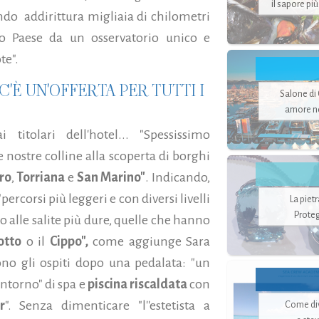
il sapore pi
do addirittura migliaia di chilometri
ro Paese da un osservatorio unico e
te".
'È UN'OFFERTA PER TUTTI I
Salone di
amore no
titolari dell'hotel... "Spessissimo
e nostre colline alla scoperta di borghi
ro
,
Torriana
e
San Marino"
. Indicando,
percorsi più leggeri e con diversi livelli
La piet
Proteg
no alle salite più dure, quelle che hanno
otto
o il
Cippo",
come aggiunge Sara
ono gli ospiti dopo una pedalata: "un
contorno" di spa e
piscina riscaldata
con
r
". Senza dimenticare "l''estetista a
Come di