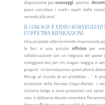
disposizione per
massaggi
, sportivi,
decontr
piace coccolare i nostri ospiti dalla colaz
veranda alla sera".
IL GARAGE È VIDEO SORVEGLIATO 
L'OFFICINA RIPARAZIONI
Una proposta ulteriormente impreziosita po
le bici e una piccola
officina
per even
collaborazione con un negozio del paese ch
noleggiare bici per chi magari viaggia in aer
propria". Un'annotazione quest'ultima destin
Morigi al ricordo di un aneddoto.... " A pro
occasione della famosa Coppi-Bartali i res
ciclismo belga si sono presentati con tanto 
casa e abbiamo dovuto smontare fisicamente 
doveva offrire una certa qualità di sonno e ripo