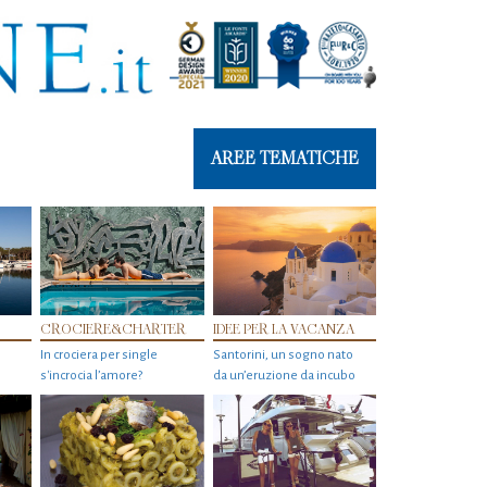
AREE TEMATICHE
CROCIERE&CHARTER
IDEE PER LA VACANZA
In crociera per single
Santorini, un sogno nato
s'incrocia l’amore?
da un’eruzione da incubo