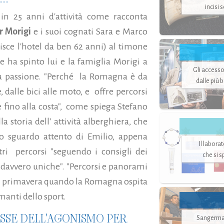
incisi 
 in 25 anni d'attività come racconta
r Morigi
e i suoi cognati Sara e Marco
isce l'hotel da ben 62 anni) al timone
 ha spinto lui e la famiglia Morigi a
Gli accesso
 la passione. "Perché la Romagna è da
dalle più 
 dalle bici alle moto, e offre percorsi
ne fino alla costa", come spiega Stefano
la storia dell' attività alberghiera, che
lo sguardo attento di Emilio, appena
Il labora
etri percorsi "seguendo i consigli dei
che si 
e davvero uniche". "Percorsi e panorami
in primavera quando la Romagna ospita
anti dello sport.
ESSE DELL'AGONISMO PER
Sangerman