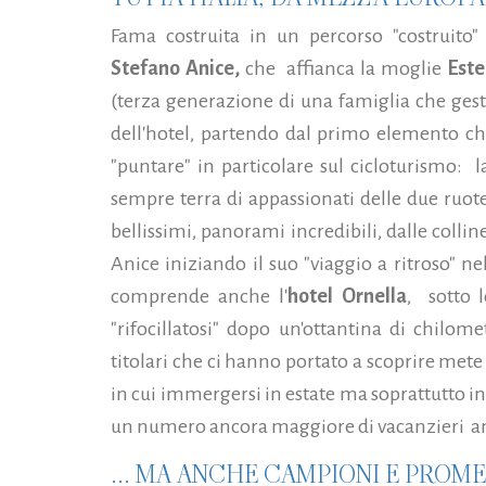
Fama costruita in un percorso "costruito"
Stefano Anice,
che affianca la moglie
Este
(terza generazione di una famiglia che gest
dell'hotel, partendo dal primo elemento che
"puntare" in particolare sul cicloturismo:
sempre terra di appassionati delle due ruote,
bellissimi, panorami incredibili, dalle colli
Anice iniziando il suo "viaggio a ritroso" nel
comprende anche l'
hotel Ornella
, sotto 
"rifocillatosi" dopo un'ottantina di chilom
titolari che ci hanno portato a scoprire met
in cui immergersi in estate ma soprattutto 
un numero ancora maggiore di vacanzieri am
... MA ANCHE CAMPIONI E PROM