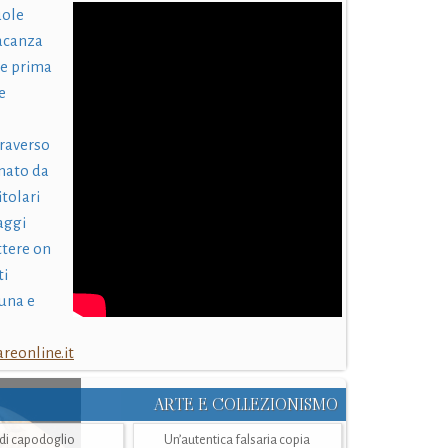
uole
acanza
 e prima
e
traverso
nato da
itolari
laggi
ttere on
ti
una e
eonline.it
ARTE E COLLEZIONISMO
i di capodoglio
Un’autentica falsaria copia