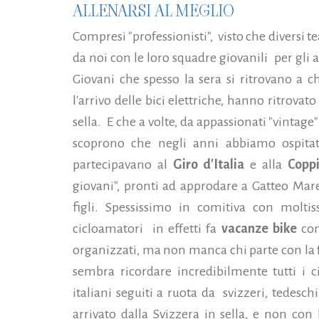
ALLENARSI AL MEGLIO
Compresi "professionisti", visto che diversi
da noi con le loro squadre giovanili per gli
Giovani che spesso la sera si ritrovano a 
l'arrivo delle bici elettriche, hanno ritrovato
sella. E che a volte, da appassionati "vin
scoprono che negli anni abbiamo ospitat
partecipavano al
Giro d'Italia
e alla
Coppi
giovani", pronti ad approdare a Gatteo Ma
figli. Spessissimo in comitiva con moltis
cicloamatori in effetti fa
vacanze bike
con
organizzati, ma non manca chi parte con la 
sembra ricordare incredibilmente tutti i cicl
italiani seguiti a ruota da svizzeri, tedesc
arrivato dalla Svizzera in sella, e non con 