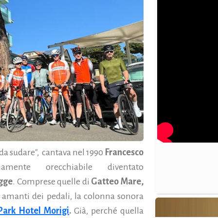
è da sudare", cantava nel 1990
Francesco
amente orecchiabile diventato
agge
. Comprese quelle di
Gatteo Mare,
 amanti dei pedali, la colonna sonora
Park Hotel Morigi
.
Già, perché quella