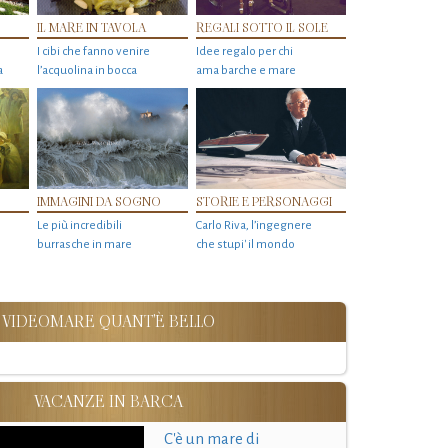
IL MARE IN TAVOLA
REGALI SOTTO IL SOLE
I cibi che fanno venire
Idee regalo per chi
a
l’acquolina in bocca
ama barche e mare
IMMAGINI DA SOGNO
STORIE E PERSONAGGI
Le più incredibili
Carlo Riva, l’ingegnere
burrasche in mare
che stupi' il mondo
VIDEOMARE QUANT'È BELLO
VACANZE IN BARCA
C'è un mare di