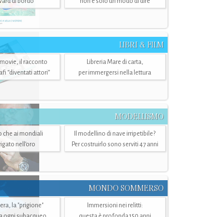
ward di bordo
non è solo un modo di dire
LIBRI & FILM
 movie, il racconto
Libreria Mare di carta,
i “diventati attori”
per immergersi nella lettura
MODELLISMO
lo che ai mondiali
Il modellino di nave irripetibile?
igato nell’oro
Per costruirlo sono serviti 47 anni
MONDO SOMMERSO
ra, la "prigione"
Immersioni nei relitti:
a ogni subacqueo
questa è profonda 150 anni