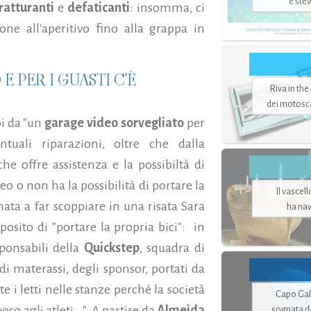
e ste
atturanti
e
defaticanti
: insomma, ci
ione all'aperitivo fino alla grappa in
E PER I GUASTI C'È
Riva in the
dei motoscaf
i da "un
garage video sorvegliato
per
tuali riparazioni, oltre che dalla
e offre assistenza e la possibiltà di
eo o non ha la possibilità di portare la
Il vascel
ata a far scoppiare in una risata Sara
ha nav
posito di "portare la propria bici": in
ponsabili della
Quickstep
, squadra di
di materassi, degli sponsor, portati da
i letti nelle stanze perché la società
Capo Gale
so agli atleti...". A partire da
Almeida
sognata d