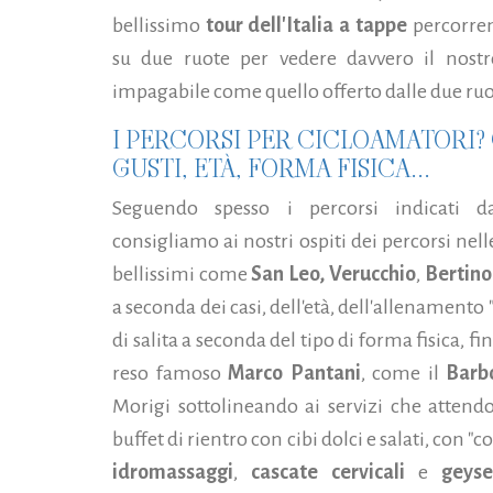
bellissimo
tour dell'Italia a tappe
percorren
su due ruote per vedere davvero il nost
impagabile come quello offerto dalle due ruo
I PERCORSI PER CICLOAMATORI? C
GUSTI, ETÀ, FORMA FISICA...
Seguendo spesso i percorsi indicati dai 
consigliamo ai nostri ospiti dei percorsi nell
bellissimi come
San Leo,
Verucchio
,
Bertino
a seconda dei casi, dell'età, dell'allenamento "
di salita a seconda del tipo di forma fisica, fi
reso famoso
Marco Pantani
, come il
Barb
Morigi sottolineando ai servizi che attend
buffet di rientro con cibi dolci e salati, con "
idromassaggi
,
cascate cervicali
e
geyse