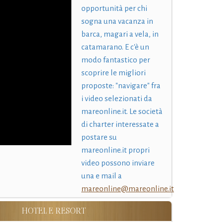
opportunità per chi
sogna una vacanza in
barca, magari a vela, in
catamarano. E c'è un
modo fantastico per
scoprire le migliori
proposte: "navigare" fra
i video selezionati da
mareonline.it. Le società
di charter interessate a
postare su
mareonline.it propri
video possono inviare
una e mail a
mareonline@mareonline.it
HOTEL E RESORT