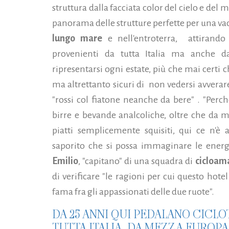
struttura dalla facciata color del cielo e del ma
panorama delle strutture perfette per una vac
lungo mare
e nell'entroterra, attiran
provenienti da tutta Italia ma anche da
ripresentarsi ogni estate, più che mai certi 
ma altrettanto sicuri di non vedersi avverare
"rossi col fiatone neanche da bere" . "Perc
birre e bevande analcoliche, oltre che da 
piatti semplicemente squisiti, qui ce n'è
saporito che si possa immaginare le ener
Emilio
, "capitano" di una squadra di
cicloama
di verificare "le ragioni per cui questo hote
fama fra gli appassionati delle due ruote".
DA 25 ANNI QUI PEDALANO CICLO
TUTTA ITALIA, DA MEZZA EUROPA.