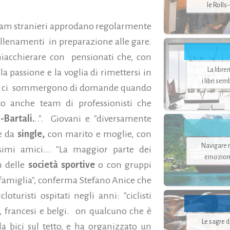
le Rolls
 team stranieri approdano regolarmente
 allenamenti in preparazione alle gare.
chiacchierare con pensionati che, con
La libre
 la passione e la voglia di rimettersi in
i libri se
tage" ci sommergono di domande quando
o anche team di professionisti che
-Bartali.
..". Giovani e "diversamente
re da
single,
con marito e moglie, con
Navigare ne
simi amici... "La maggior parte dei
emozion
 delle
società sportive
o con gruppi
famiglia", conferma Stefano Anice che
oturisti ospitati negli anni: "ciclisti
hi, francesi e belgi. on qualcuno che è
Le sagre 
la bici sul tetto, e ha organizzato un