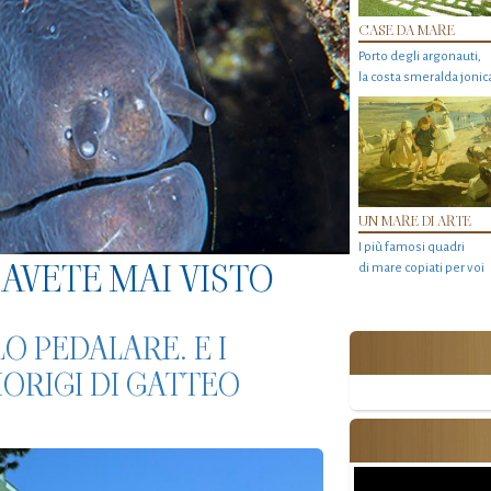
CASE DA MARE
Porto degli argonauti,
la costa smeralda jonic
UN MARE DI ARTE
I più famosi quadri
AVETE MAI VISTO
di mare copiati per voi
O PEDALARE. E I
MORIGI DI GATTEO