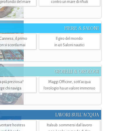
ù profondo del mare
contro un mare di rifiuti
FIERE & SALONI
 Canness, il primo
Il giro del mondo
n si scorda mai
in 40 Saloni nautici
GIOIELLI & OROLOGI
ra più preziosa?
Maggi Officine, sott’acqua
ge chi naviga
l'orologio ha un valore immenso
LAVORI SULL’ACQUA
ventare hostess
Italsub: sommersi dal lavoro