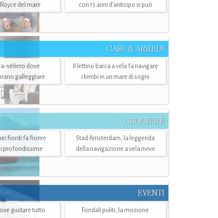
-Royce del mare
con 15 anni d'anticipo si può
CASE & ARREDI
ria-veliero dove
Il lettino barca a vela fa navigare
mbrano galleggiare
i bimbi in un mare di sogni
CROCIERE
i fiordi fa fiorire
Stad Amsterdam, la leggenda
i profondissime
della navigazione a vela rivive
EVENTI
dove gustare tutto
Fondali puliti, la missione