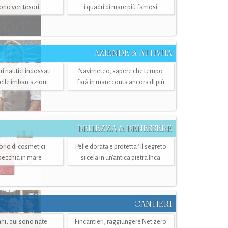
sono veri tesori
i quadri di mare più famosi
AZIENDE & ATTIVITÀ
ri nautici indossati
Navimeteo, sapere che tempo
belle imbarcazioni
farà in mare conta ancora di più
BELLEZZA & BENESSERE
torio di cosmetici
Pelle dorata e protetta? Il segreto
specchia in mare
si cela in un’antica pietra Inca
CANTIERI
i, qui sono nate
Fincantieri, raggiungere Net zero