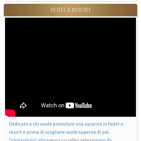
HOTEL E RESORT
Dedicato a chi vuole prenotare una vacanza in hotel o
resort e prima di scegliere vuole saperne di più.
"Visitandolo" attraverso un video selezionato da