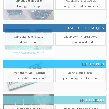
La pietra più preziosa?
Maggi Officine, sott’acqua
Protegge chi naviga
l'orologio ha un valore immenso
LAVORI SULL’ACQUA
Come diventare hostess
Italsub: sommersi dal lavoro
e steward di bordo
non è solo un modo di dire
LIBRI & FILM
Riva in the movie, il racconto
Libreria Mare di carta,
dei motoscafi “diventati attori”
per immergersi nella lettura
MODELLISMO
Il vascello che ai mondiali
Il modellino di nave irripetibile?