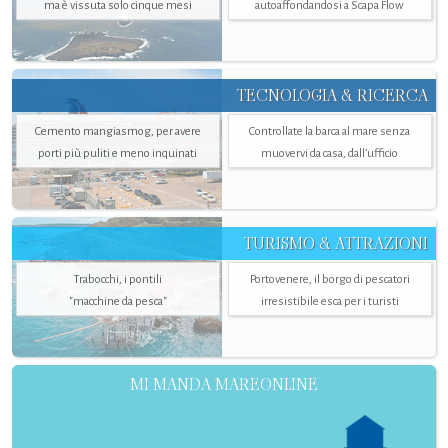
ma è vissuta solo cinque mesi
autoaffondandosi a Scapa Flow
TECNOLOGIA & RICERCA
Cemento mangiasmog, per avere
Controllate la barca al mare senza
porti più puliti e meno inquinati
muovervi da casa, dall’ufficio
TURISMO & ATTRAZIONI
Trabocchi, i pontili
Portovenere, il borgo di pescatori
"macchine da pesca"
irresistibile esca per i turisti
MI MANDA MAREONLINE