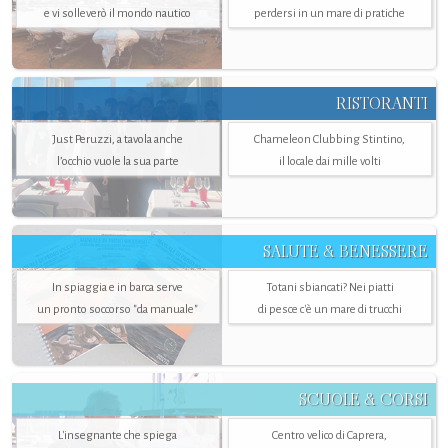
e vi solleverò il mondo nautico
perdersi in un mare di pratiche
RISTORANTI
Just Peruzzi, a tavola anche
Chameleon Clubbing Stintino,
l’occhio vuole la sua parte
il locale dai mille volti
SALUTE & BENESSERE
In spiaggia e in barca serve
Totani sbiancati? Nei piatti
un pronto soccorso "da manuale"
di pesce c'è un mare di trucchi
SCUOLE & CORSI
L'insegnante che spiega
Centro velico di Caprera,