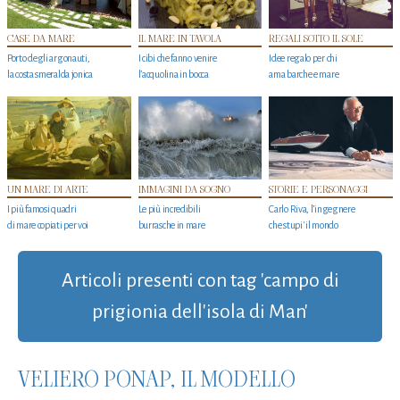
CASE DA MARE
IL MARE IN TAVOLA
REGALI SOTTO IL SOLE
Porto degli argonauti,
I cibi che fanno venire
Idee regalo per chi
la costa smeralda jonica
l’acquolina in bocca
ama barche e mare
UN MARE DI ARTE
IMMAGINI DA SOGNO
STORIE E PERSONAGGI
I più famosi quadri
Le più incredibili
Carlo Riva, l’ingegnere
di mare copiati per voi
burrasche in mare
che stupi' il mondo
Articoli presenti con tag 'campo di
prigionia dell'isola di Man'
VELIERO PONAP, IL MODELLO