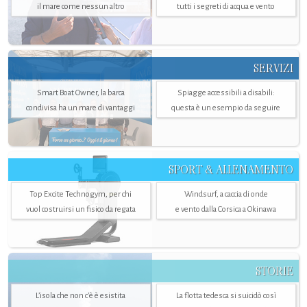
il mare come nessun altro
tutti i segreti di acqua e vento
SERVIZI
Smart Boat Owner, la barca
Spiagge accessibili a disabili:
condivisa ha un mare di vantaggi
questa è un esempio da seguire
SPORT & ALLENAMENTO
Top Excite Technogym, per chi
Windsurf, a caccia di onde
vuol costruirsi un fisico da regata
e vento dalla Corsica a Okinawa
STORIE
L’isola che non c'è è esistita
La flotta tedesca si suicidò così