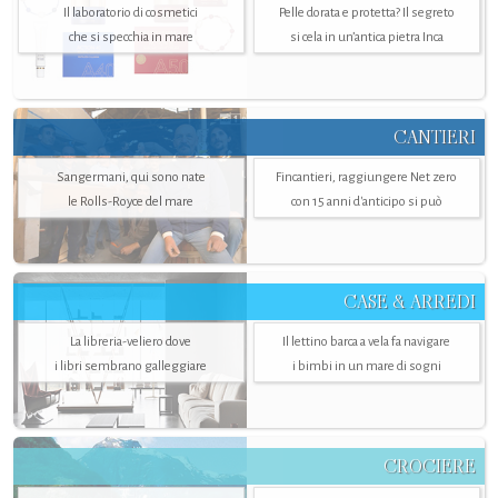
Il laboratorio di cosmetici
Pelle dorata e protetta? Il segreto
che si specchia in mare
si cela in un’antica pietra Inca
CANTIERI
Sangermani, qui sono nate
Fincantieri, raggiungere Net zero
le Rolls-Royce del mare
con 15 anni d'anticipo si può
CASE & ARREDI
La libreria-veliero dove
Il lettino barca a vela fa navigare
i libri sembrano galleggiare
i bimbi in un mare di sogni
CROCIERE