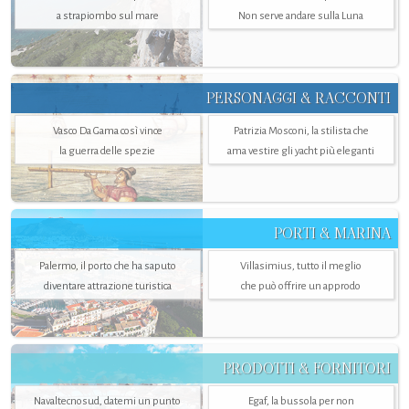
a strapiombo sul mare
Non serve andare sulla Luna
PERSONAGGI & RACCONTI
Vasco Da Gama così vince
Patrizia Mosconi, la stilista che
la guerra delle spezie
ama vestire gli yacht più eleganti
PORTI & MARINA
Palermo, il porto che ha saputo
Villasimius, tutto il meglio
diventare attrazione turistica
che può offrire un approdo
PRODOTTI & FORNITORI
Navaltecnosud, datemi un punto
Egaf, la bussola per non