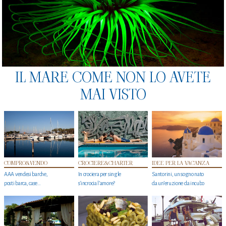
IL MARE COME NON LO AVETE
MAI VISTO
COMPRO&VENDO
CROCIERE&CHARTER
IDEE PER LA VACANZA
AAA vendesi barche,
In crociera per single
Santorini, un sogno nato
posti barca, case…
s'incrocia l’amore?
da un’eruzione da incubo