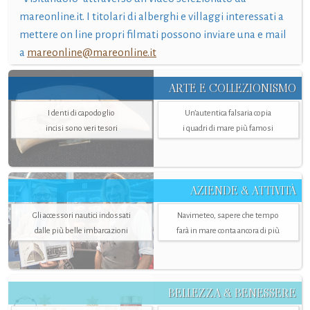
mareonline.it. I titolari di alberghi e villaggi interessati a
mettere on line propri filmati possono inviare una e mail
a
mareonline@mareonline.it
ARTE E COLLEZIONISMO
I denti di capodoglio
Un’autentica falsaria copia
incisi sono veri tesori
i quadri di mare più famosi
AZIENDE & ATTIVITÀ
Gli accessori nautici indossati
Navimeteo, sapere che tempo
dalle più belle imbarcazioni
farà in mare conta ancora di più
BELLEZZA & BENESSERE