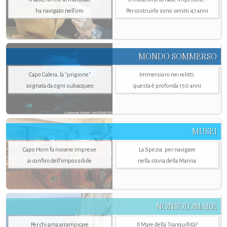
ha navigato nell’oro
Per costruirlo sono serviti 47 anni
MONDO SOMMERSO
Capo Galera, la "prigione"
Immersioni nei relitti:
sognata da ogni subacqueo
questa è profonda 150 anni
MUSEI
Capo Horn fa rivivere imprese
La Spezia. per navigare
ai confini dell’impossibile
nella storia della Marina
NONSOLOMARE
Per chi ama arrampicare
Il Mare della Tranquillità?