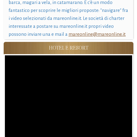
barca, magari a vela, in catamarano. E c'è un modo
fantastico per scoprire le migliori proposte: "navigare" fra
i video selezionati da mareonline.it. Le società di charter
interessate a postare su mareonline.it propri video
possono inviare una e mail a
mareonline@mareonline.it
HOTEL E RESORT