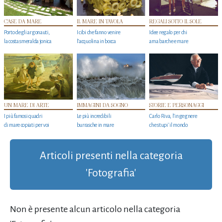
CASE DA MARE
IL MARE IN TAVOLA
REGALI SOTTO IL SOLE
Porto degli argonauti,
I cibi che fanno venire
Idee regalo per chi
la costa smeralda jonica
l’acquolina in bocca
ama barche e mare
UN MARE DI ARTE
IMMAGINI DA SOGNO
STORIE E PERSONAGGI
I più famosi quadri
Le più incredibili
Carlo Riva, l’ingegnere
di mare copiati per voi
burrasche in mare
che stupi' il mondo
Articoli presenti nella categoria
'Fotografia'
Non è presente alcun articolo nella categoria