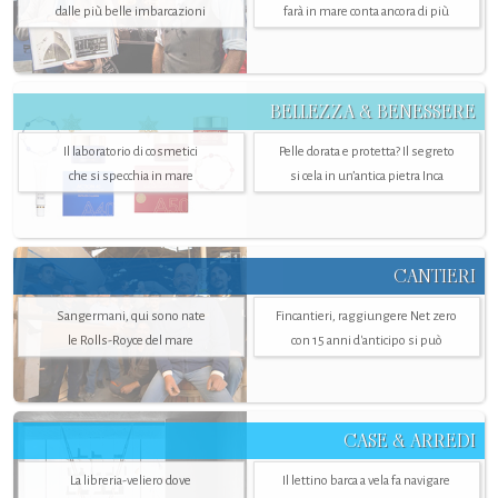
dalle più belle imbarcazioni
farà in mare conta ancora di più
BELLEZZA & BENESSERE
Il laboratorio di cosmetici
Pelle dorata e protetta? Il segreto
che si specchia in mare
si cela in un’antica pietra Inca
CANTIERI
Sangermani, qui sono nate
Fincantieri, raggiungere Net zero
le Rolls-Royce del mare
con 15 anni d'anticipo si può
CASE & ARREDI
La libreria-veliero dove
Il lettino barca a vela fa navigare