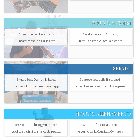
SCUOLE & CORSI
L'insegnante che spiega
Centro velico di Caprera,
il mare come nessun altro
tutti i segreti di acqua e vento
SERVIZI
Smart Boat Owner, la barca
Spiagge accessibili a disabili:
condivisa ha un mare di vantaggi
questa è un esempio da seguire
SPORT & ALLENAMENTO
Top Excite Technogym, per chi
Windsurf, a caccia di onde
vuol costruirsi un fisico da regata
e vento dalla Corsica a Okinawa