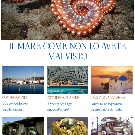
IL MARE COME NON LO AVETE
MAI VISTO
COMPRO&VENDO
CROCIERE&CHARTER
IDEE PER LA VACANZA
AAA vendesi barche,
In crociera per single
Santorini, un sogno nato
posti barca, case…
s'incrocia l’amore?
da un’eruzione da incubo