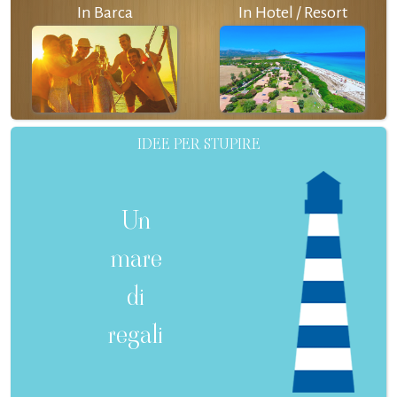
In Barca
In Hotel / Resort
IDEE PER STUPIRE
Un
mare
di
regali