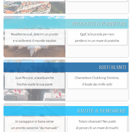
PRODOTTI & FORNITORI
Navaltecnosud, datemi un punto
Egaf, la bussola per non
e vi solleverò il mondo nautico
perdersi in un mare di pratiche
RISTORANTI
Just Peruzzi, a tavola anche
Chameleon Clubbing Stintino,
l’occhio vuole la sua parte
il locale dai mille volti
SALUTE & BENESSERE
In spiaggia e in barca serve
Totani sbiancati? Nei piatti
un pronto soccorso "da manuale"
di pesce c'è un mare di trucchi