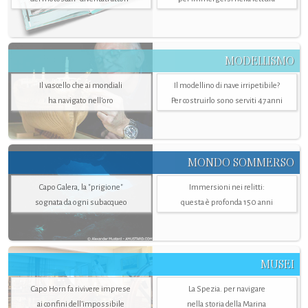
MODELLISMO
Il vascello che ai mondiali
Il modellino di nave irripetibile?
ha navigato nell’oro
Per costruirlo sono serviti 47 anni
MONDO SOMMERSO
Capo Galera, la "prigione"
Immersioni nei relitti:
sognata da ogni subacqueo
questa è profonda 150 anni
MUSEI
Capo Horn fa rivivere imprese
La Spezia. per navigare
ai confini dell’impossibile
nella storia della Marina