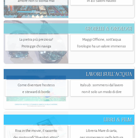
amore non si scorda mai
in 40 Saloni nautici
GIOIELLI & OROLOGI
La pietra più preziosa?
Maggi Officine, sott’acqua
Protegge chi naviga
l'orologio ha un valore immenso
LAVORI SULL’ACQUA
Come diventare hostess
Italsub: sommersi dal lavoro
e steward di bordo
non è solo un modo di dire
LIBRI & FILM
Riva in the movie, il racconto
Libreria Mare di carta,
dei motoscafi “diventati attori”
per immergersi nella lettura