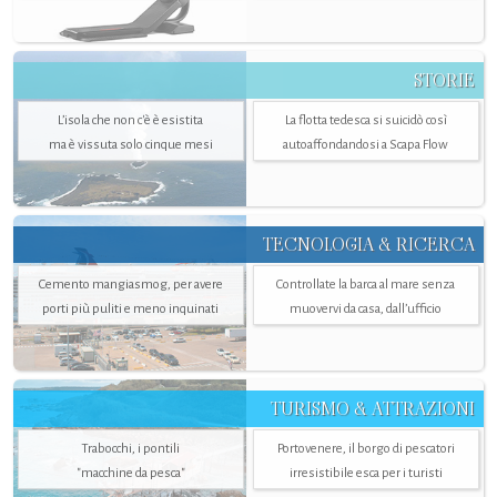
STORIE
L’isola che non c'è è esistita
La flotta tedesca si suicidò così
ma è vissuta solo cinque mesi
autoaffondandosi a Scapa Flow
TECNOLOGIA & RICERCA
Cemento mangiasmog, per avere
Controllate la barca al mare senza
porti più puliti e meno inquinati
muovervi da casa, dall’ufficio
TURISMO & ATTRAZIONI
Trabocchi, i pontili
Portovenere, il borgo di pescatori
"macchine da pesca"
irresistibile esca per i turisti