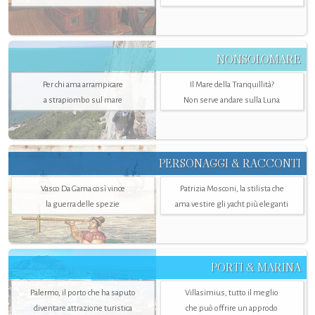
NONSOLOMARE
Per chi ama arrampicare
Il Mare della Tranquillità?
a strapiombo sul mare
Non serve andare sulla Luna
PERSONAGGI & RACCONTI
Vasco Da Gama così vince
Patrizia Mosconi, la stilista che
la guerra delle spezie
ama vestire gli yacht più eleganti
PORTI & MARINA
Palermo, il porto che ha saputo
Villasimius, tutto il meglio
diventare attrazione turistica
che può offrire un approdo