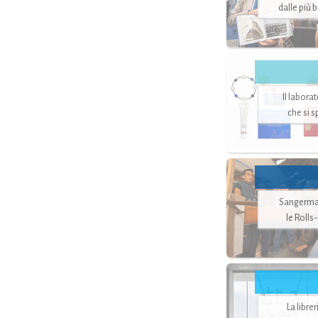
dalle più 
Il labora
che si 
Sangerman
le Rolls
La libre