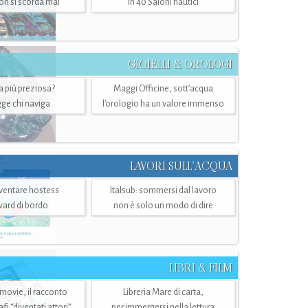
n si scorda mai
in 40 Saloni nautici
GIOIELLI & OROLOGI
ra più preziosa?
Maggi Officine, sott’acqua
ge chi naviga
l'orologio ha un valore immenso
LAVORI SULL’ACQUA
ventare hostess
Italsub: sommersi dal lavoro
ward di bordo
non è solo un modo di dire
LIBRI & FILM
 movie, il racconto
Libreria Mare di carta,
i “diventati attori”
per immergersi nella lettura