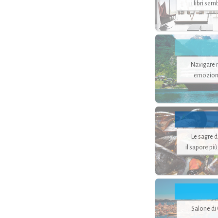
i libri se
Navigare ne
emozion
Le sagre 
il sapore pi
Salone di