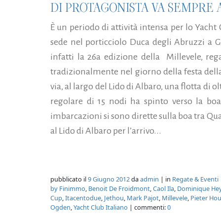
DI PROTAGONISTA VA SEMPRE 
È un periodo di attività intensa per lo Yacht 
sede nel porticciolo Duca degli Abruzzi a G
infatti la 26a edizione della Millevele, reg
tradizionalmente nel giorno della festa dell
via, al largo del Lido di Albaro, una flotta di 
regolare di 15 nodi ha spinto verso la boa
imbarcazioni si sono dirette sulla boa tra Qua
al Lido di Albaro per l’arrivo...
pubblicato il
9 Giugno 2012
da
admin
| in
Regate & Eventi
by Finimmo
,
Benoit De Froidmont
,
Caol Ila
,
Dominique He
Cup
,
Itacentodue
,
Jethou
,
Mark Pajot
,
Millevele
,
Pieter Ho
Ogden
,
Yacht Club Italiano
| commenti:
0