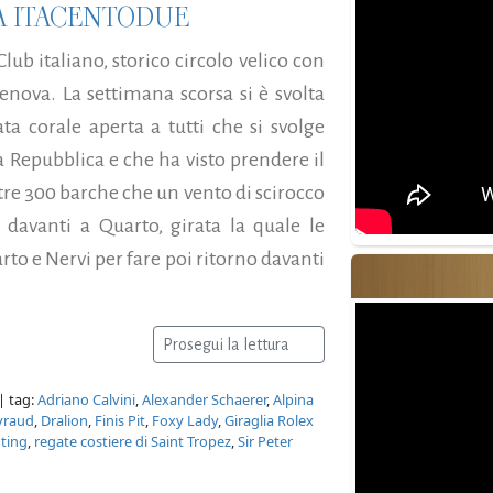
A ITACENTODUE
Club italiano, storico circolo velico con
enova. La settimana scorsa si è svolta
ata corale aperta a tutti che si svolge
a Repubblica e che ha visto prendere il
oltre 300 barche che un vento di scirocco
 davanti a Quarto, girata la quale le
rto e Nervi per fare poi ritorno davanti
Prosegui la lettura
| tag:
Adriano Calvini
,
Alexander Schaerer
,
Alpina
yraud
,
Dralion
,
Finis Pit
,
Foxy Lady
,
Giraglia Rolex
uting
,
regate costiere di Saint Tropez
,
Sir Peter