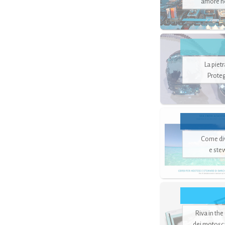
amore no
La piet
Proteg
Come di
e ste
Riva in the
dei motoscaf