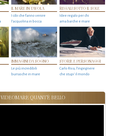
IL MARE IN TAVOLA
REGALI SOTTO IL SOLE
I cibi che fanno venire
Idee regalo per chi
a
l’acquolina in bocca
ama barche e mare
IMMAGINI DA SOGNO
STORIE E PERSONAGGI
Le più incredibili
Carlo Riva, l’ingegnere
burrasche in mare
che stupi' il mondo
VIDEOMARE QUANT'È BELLO