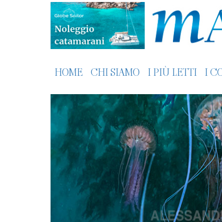
HOME
CHI SIAMO
I PIÙ LETTI
I C