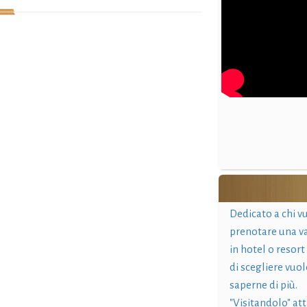
Dedicato a chi v
prenotare una v
in hotel o resort
di scegliere vuol
saperne di più.
"Visitandolo" at