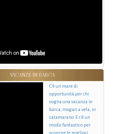
VACANZE IN BARCA
C'è un mare di
opportunità per chi
sogna una vacanza in
barca, magari a vela, in
catamarano. E c'è un
modo fantastico per
scoprire le migliori