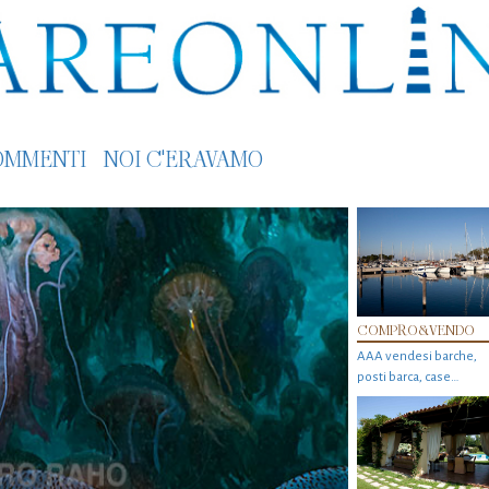
OMMENTI
NOI C'ERAVAMO
COMPRO&VENDO
AAA vendesi barche,
posti barca, case…