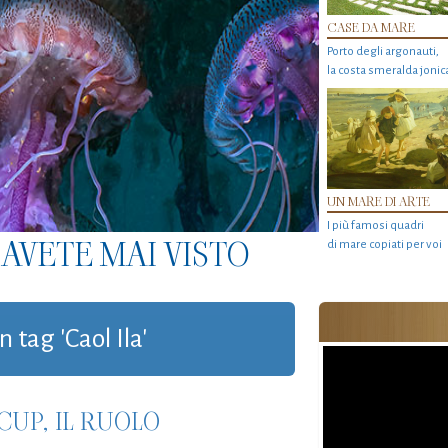
CASE DA MARE
Porto degli argonauti,
la costa smeralda jonic
UN MARE DI ARTE
I più famosi quadri
AVETE MAI VISTO
di mare copiati per voi
n tag 'Caol Ila'
CUP, IL RUOLO