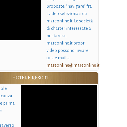
proposte: "navigare" fra
i video selezionati da
mareonline.it. Le società
di charter interessate a
postare su
mareonline.it propri
video possono inviare
una e mail a
mareonline@mareonline.it
HOTEL E RESORT
uole
acanza
 e prima
e
traverso