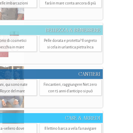
belle imbarcazioni
farà in mare conta ancora di più
BELLEZZA & BENESSERE
torio di cosmetici
Pelle dorata e protetta? Il segreto
specchia in mare
si cela in un’antica pietra Inca
CANTIERI
i, qui sono nate
Fincantieri, raggiungere Net zero
-Royce del mare
con 15 anni d'anticipo si può
CASE & ARREDI
ria-veliero dove
Il lettino barca a vela fa navigare