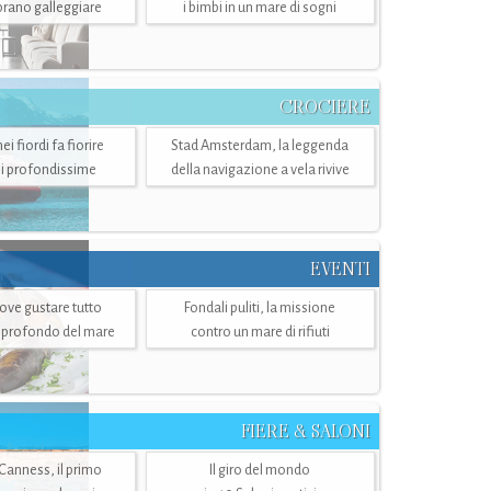
mbrano galleggiare
i bimbi in un mare di sogni
CROCIERE
i fiordi fa fiorire
Stad Amsterdam, la leggenda
i profondissime
della navigazione a vela rivive
EVENTI
dove gustare tutto
Fondali puliti, la missione
ù profondo del mare
contro un mare di rifiuti
FIERE & SALONI
 Canness, il primo
Il giro del mondo