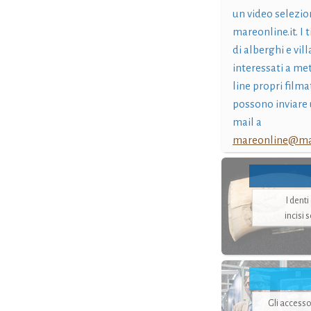
un video selezio
mareonline.it. I t
di alberghi e vil
interessati a me
line propri filma
possono inviare 
mail a
mareonline@mar
I dent
incisi 
Gli accesso