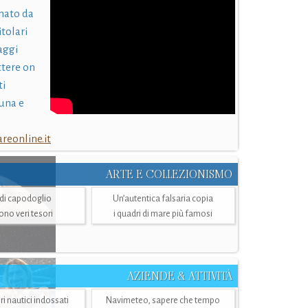
nato da
itolari
laggi
ttere on
ti
una e
eonline.it
ARTE E COLLEZIONISMO
i di capodoglio
Un’autentica falsaria copia
sono veri tesori
i quadri di mare più famosi
AZIENDE & ATTIVITÀ
ri nautici indossati
Navimeteo, sapere che tempo