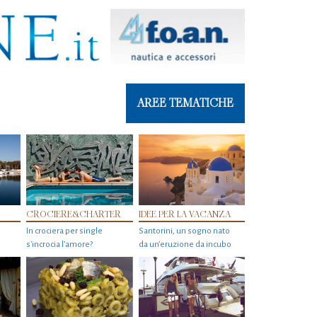
AREE TEMATICHE
CROCIERE&CHARTER
IDEE PER LA VACANZA
In crociera per single
Santorini, un sogno nato
s'incrocia l’amore?
da un’eruzione da incubo