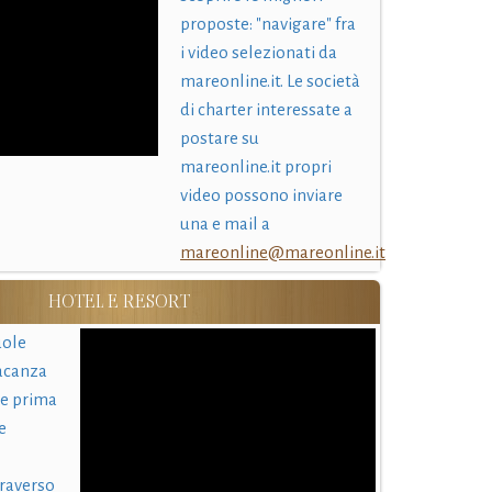
proposte: "navigare" fra
i video selezionati da
mareonline.it. Le società
di charter interessate a
postare su
mareonline.it propri
video possono inviare
una e mail a
mareonline@mareonline.it
HOTEL E RESORT
uole
acanza
 e prima
e
traverso