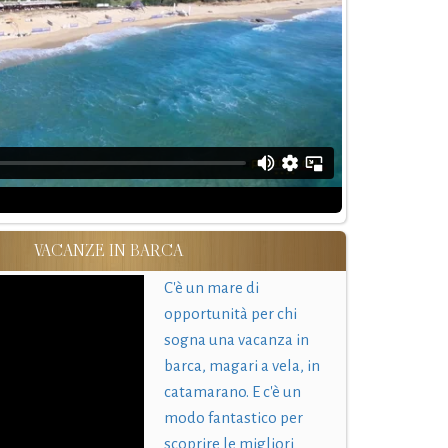
VACANZE IN BARCA
C'è un mare di
opportunità per chi
sogna una vacanza in
barca, magari a vela, in
catamarano. E c'è un
modo fantastico per
scoprire le migliori