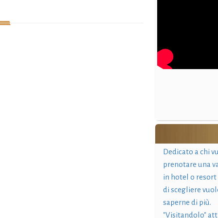
Dedicato a chi v
prenotare una v
in hotel o resort
di scegliere vuol
saperne di più.
"Visitandolo" at