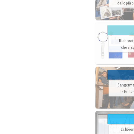
dalle più 
Il labora
che si 
Sangerman
le Rolls
La libre