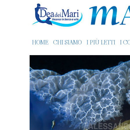
HOME
CHI SIAMO
I PIÙ LETTI
I C