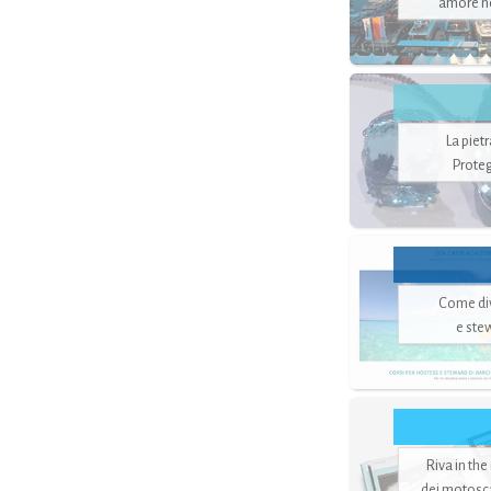
amore no
La piet
Proteg
Come di
e ste
Riva in the
dei motoscaf