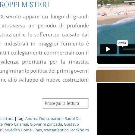
ROPPI MISTERI
 XX secolo appare un luogo di grandi
e attraversa un periodo di profonde
istruzioni e le sofferenze causate dal
i industriali in maggior fermento è
fatti i collegamenti commerciali con il
alenza prioritaria per la rinascita
 lungimirante politica dei primi governi
ne allo sviluppo di nuove costruzioni
Prosegui la lettura
 Lettura
| tag:
Andrea Doria
,
barone Raoul De
 Piero Calamai
,
Giovanni Zoncada
,
Gustavo
ni
,
Swedish Home Lines
,
transatlantico Stockholm