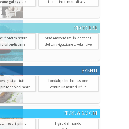
mbrano galleggiare
i bimbi in un mare di sogni
CROCIERE
i fiordi fa fiorire
Stad Amsterdam, la leggenda
i profondissime
della navigazione a vela rivive
EVENTI
dove gustare tutto
Fondali puliti, la missione
ù profondo del mare
contro un mare di rifiuti
FIERE & SALONI
 Canness, il primo
Il giro del mondo