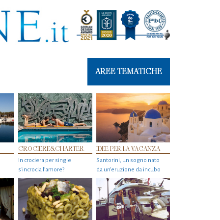
AREE TEMATICHE
CROCIERE&CHARTER
IDEE PER LA VACANZA
In crociera per single
Santorini, un sogno nato
s'incrocia l’amore?
da un’eruzione da incubo