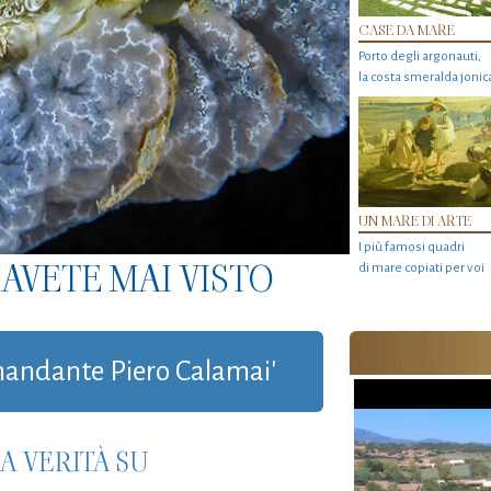
CASE DA MARE
Porto degli argonauti,
la costa smeralda jonic
UN MARE DI ARTE
I più famosi quadri
AVETE MAI VISTO
di mare copiati per voi
omandante Piero Calamai'
A VERITÀ SU