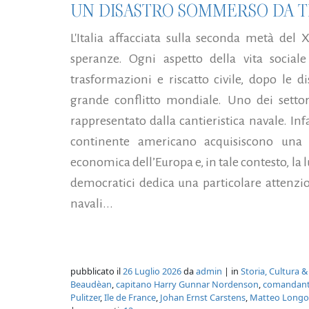
UN DISASTRO SOMMERSO DA T
L'Italia affacciata sulla seconda metà del
speranze. Ogni aspetto della vita social
trasformazioni e riscatto civile, dopo le d
grande conflitto mondiale. Uno dei settor
rappresentato dalla cantieristica navale. In
continente americano acquisiscono una v
economica dell’Europa e, in tale contesto, la
democratici dedica una particolare attenzio
navali...
pubblicato il
26 Luglio 2026
da
admin
| in
Storia, Cultura &
Beaudèan
,
capitano Harry Gunnar Nordenson
,
comandante
Pulitzer
,
Ile de France
,
Johan Ernst Carstens
,
Matteo Longo