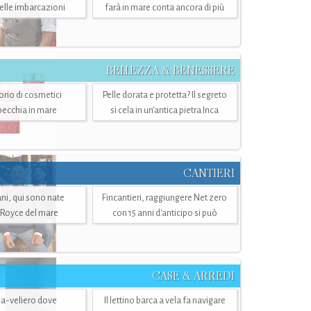
belle imbarcazioni
farà in mare conta ancora di più
BELLEZZA & BENESSERE
torio di cosmetici
Pelle dorata e protetta? Il segreto
specchia in mare
si cela in un’antica pietra Inca
CANTIERI
i, qui sono nate
Fincantieri, raggiungere Net zero
-Royce del mare
con 15 anni d'anticipo si può
CASE & ARREDI
ria-veliero dove
Il lettino barca a vela fa navigare