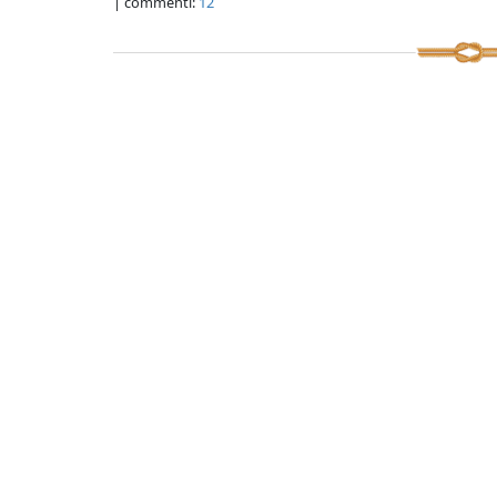
| commenti:
12