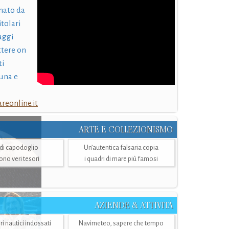
nato da
itolari
laggi
ttere on
ti
una e
eonline.it
ARTE E COLLEZIONISMO
i di capodoglio
Un’autentica falsaria copia
sono veri tesori
i quadri di mare più famosi
AZIENDE & ATTIVITÀ
ri nautici indossati
Navimeteo, sapere che tempo