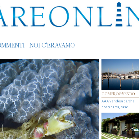
OMMENTI
NOI C'ERAVAMO
COMPRO&VENDO
AAA vendesi barche,
posti barca, case…