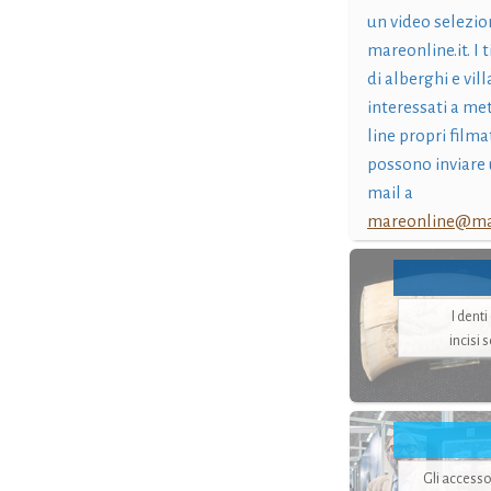
un video selezio
mareonline.it. I t
di alberghi e vil
interessati a me
line propri filma
possono inviare 
mail a
mareonline@mar
I dent
incisi 
Gli accesso