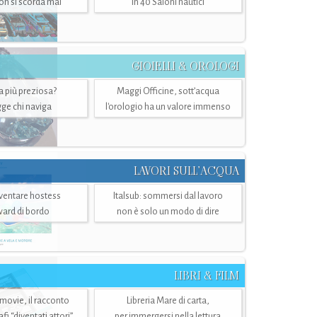
n si scorda mai
in 40 Saloni nautici
GIOIELLI & OROLOGI
ra più preziosa?
Maggi Officine, sott’acqua
ge chi naviga
l'orologio ha un valore immenso
LAVORI SULL’ACQUA
ventare hostess
Italsub: sommersi dal lavoro
ward di bordo
non è solo un modo di dire
LIBRI & FILM
 movie, il racconto
Libreria Mare di carta,
i “diventati attori”
per immergersi nella lettura