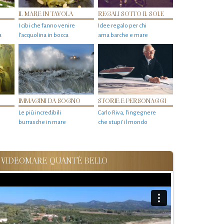
IL MARE IN TAVOLA
REGALI SOTTO IL SOLE
I cibi che fanno venire
Idee regalo per chi
a
l’acquolina in bocca
ama barche e mare
IMMAGINI DA SOGNO
STORIE E PERSONAGGI
Le più incredibili
Carlo Riva, l’ingegnere
burrasche in mare
che stupi' il mondo
VIDEOMARE QUANT'È BELLO