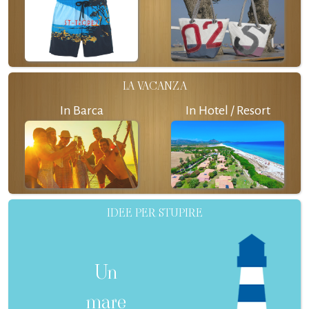
LA VACANZA
In Barca
In Hotel / Resort
IDEE PER STUPIRE
Un
mare