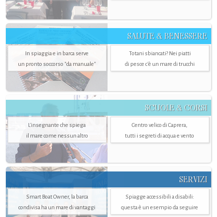
SALUTE & BENESSERE
In spiaggia e in barca serve
Totani sbiancati? Nei piatti
un pronto soccorso "da manuale"
di pesce c'è un mare di trucchi
SCUOLE & CORSI
L'insegnante che spiega
Centro velico di Caprera,
il mare come nessun altro
tutti i segreti di acqua e vento
SERVIZI
Smart Boat Owner, la barca
Spiagge accessibili a disabili:
condivisa ha un mare di vantaggi
questa è un esempio da seguire