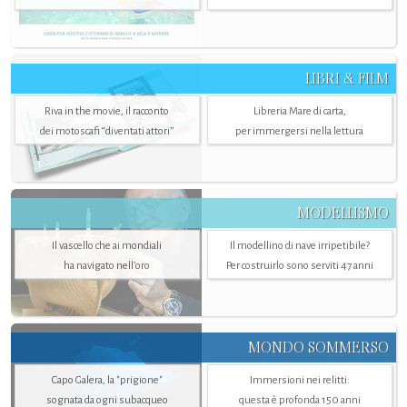
LIBRI & FILM
Riva in the movie, il racconto
Libreria Mare di carta,
dei motoscafi “diventati attori”
per immergersi nella lettura
MODELLISMO
Il vascello che ai mondiali
Il modellino di nave irripetibile?
ha navigato nell’oro
Per costruirlo sono serviti 47 anni
MONDO SOMMERSO
Capo Galera, la "prigione"
Immersioni nei relitti:
sognata da ogni subacqueo
questa è profonda 150 anni