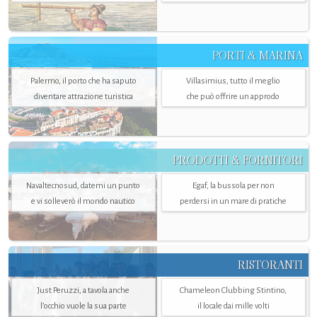
PORTI & MARINA
Palermo, il porto che ha saputo
Villasimius, tutto il meglio
diventare attrazione turistica
che può offrire un approdo
PRODOTTI & FORNITORI
Navaltecnosud, datemi un punto
Egaf, la bussola per non
e vi solleverò il mondo nautico
perdersi in un mare di pratiche
RISTORANTI
Just Peruzzi, a tavola anche
Chameleon Clubbing Stintino,
l’occhio vuole la sua parte
il locale dai mille volti