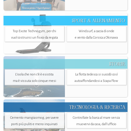
SPORT & ALLENAMENTO
Top Excite Technogym, per chi
Windsurf, a caccia di onde
vuol costruirsi un fisico da regata
e vento dalla Corsica a Okinawa
STORIE
L’isola che non c'è è esistita
La flotta tedesca si suicidò così
ma è vissuta solo cinque mesi
autoaffondandosi a Scapa Flow
TECNOLOGIA & RICERCA
Cemento mangiasmog, per avere
Controllate la barca al mare senza
porti più puliti e meno inquinati
muovervi da casa, dall’ufficio