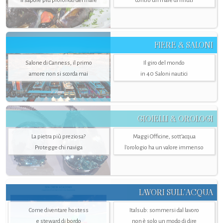
il sapore più profondo del mare
contro un mare di rifiuti
FIERE & SALONI
Salone di Canness, il primo
Il giro del mondo
amore non si scorda mai
in 40 Saloni nautici
GIOIELLI & OROLOGI
La pietra più preziosa?
Maggi Officine, sott’acqua
Protegge chi naviga
l'orologio ha un valore immenso
LAVORI SULL’ACQUA
Come diventare hostess
Italsub: sommersi dal lavoro
e steward di bordo
non è solo un modo di dire