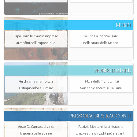
MUSEI
Capo Horn fa rivivere imprese
La Spezia. per navigare
ai confini dell’impossibile
nella storia della Marina
NONSOLOMARE
Per chi ama arrampicare
Il Mare della Tranquillità?
a strapiombo sul mare
Non serve andare sulla Luna
PERSONAGGI & RACCONTI
Vasco Da Gama così vince
Patrizia Mosconi, la stilista che
la guerra delle spezie
ama vestire gli yacht più eleganti