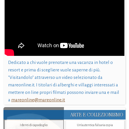
Dedicato a chi vuole prenotare una vacanza in hotel o
resort e prima di scegliere vuole saperne di più.
"Visitandolo" attraverso un video selezionato da
mareonline.it. I titolari di alberghi e villaggi interessati a
mettere on line propri filmati possono inviare una e mail
a
mareonline@mareonline.it
ARTE E COLLEZIONISMO
I denti di capodoglio
Un’autentica falsaria copia