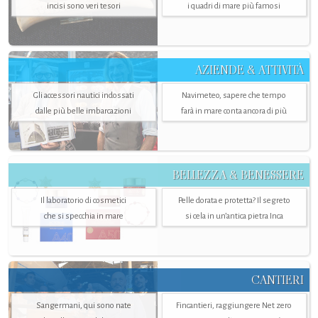
incisi sono veri tesori
i quadri di mare più famosi
AZIENDE & ATTIVITÀ
Gli accessori nautici indossati
Navimeteo, sapere che tempo
dalle più belle imbarcazioni
farà in mare conta ancora di più
BELLEZZA & BENESSERE
Il laboratorio di cosmetici
Pelle dorata e protetta? Il segreto
che si specchia in mare
si cela in un’antica pietra Inca
CANTIERI
Sangermani, qui sono nate
Fincantieri, raggiungere Net zero