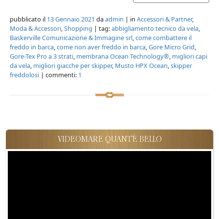
pubblicato il
13 Gennaio 2021
da
admin
| in
Accessori & Partner
,
Moda & Accessori
,
Shopping
| tag:
abbigliamento tecnico da vela
,
Baskerville Comunicazione & Immagine srl
,
come combattere il
freddo in barca
,
come non aver freddo in barca
,
Gore Micro Grid
,
Gore-Tex Pro a 3 strati
,
membrana Ocean Technology®
,
migliori capi
da vela
,
migliori giacche per skipper
,
Musto HPX Ocean
,
skipper
freddolosi
| commenti:
1
VIDEOMARE QUANT'È BELLO