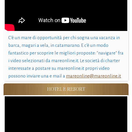
C'è un mare di opportunità per chi sogna una vacanza in
barca, magari a vela, in catamarano. E c'è un modo
fantastico per scoprire le migliori proposte: "navigare" fra
i video selezionati da mareonline.it. Le società di charter
interessate a postare su mareonline.it propri video
possono inviare una e mail a
mareonline@mareonline.it
HOTEL E RESORT