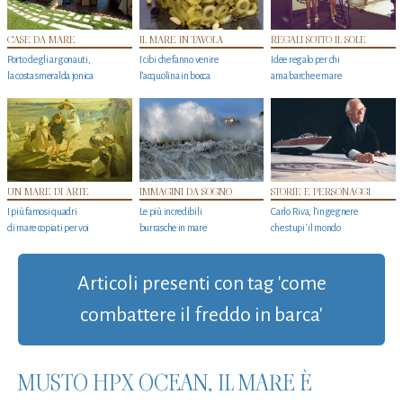
CASE DA MARE
IL MARE IN TAVOLA
REGALI SOTTO IL SOLE
Porto degli argonauti,
I cibi che fanno venire
Idee regalo per chi
la costa smeralda jonica
l’acquolina in bocca
ama barche e mare
UN MARE DI ARTE
IMMAGINI DA SOGNO
STORIE E PERSONAGGI
I più famosi quadri
Le più incredibili
Carlo Riva, l’ingegnere
di mare copiati per voi
burrasche in mare
che stupi' il mondo
Articoli presenti con tag 'come
combattere il freddo in barca'
MUSTO HPX OCEAN, IL MARE È