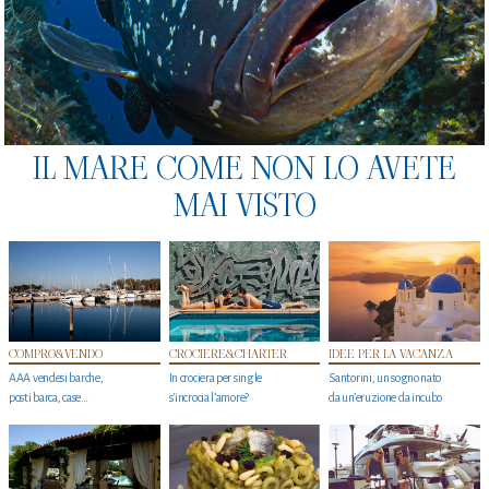
IL MARE COME NON LO AVETE
MAI VISTO
COMPRO&VENDO
CROCIERE&CHARTER
IDEE PER LA VACANZA
AAA vendesi barche,
In crociera per single
Santorini, un sogno nato
posti barca, case…
s'incrocia l’amore?
da un’eruzione da incubo