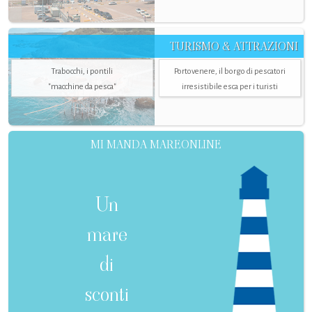
TURISMO & ATTRAZIONI
Trabocchi, i pontili
Portovenere, il borgo di pescatori
"macchine da pesca"
irresistibile esca per i turisti
MI MANDA MAREONLINE
Un
mare
di
sconti