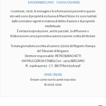
ILMADEINBERGAMO
CASAVUOISAPERE
I contenuti, i testi, le immagini e le informazioni presenti in questo
sito web sono di proprietà esclusiva di MareOnLine.it e sono tutelati
dalle normative vigenti in materia di diritto d'autore e di proprietà
intellettuale.
È vietata la riproduzione, anche parziale, la diffusione o
l'elaborazione senza preventiva autorizzazione scritta del titolare.
Testata giornalistica iscritta al numero 3/2026 del Registro Stampa
del Tribunale di Bergamo.
Direttore responsabile: PIETRO BARACHETTI
VIA P. RUGGERI DA STABELLO 20 - 24123 BERGAMO
P.I.: 04581440163 - C.F.: BRCPTR61H23A794P
MARE ONLINE
Il mare come non lo avete mai visto
© 2009-2026