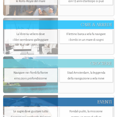
le Rolls-Royce del mare
con 15 anni d'anticipo si può
CASE & ARREDI
La libreria-veliero dove
Il lettino barca a vela fa navigare
i libri sembrano galleggiare
i bimbi in un mare di sogni
CROCIERE
Navigare nei fiordi fa fiorire
Stad Amsterdam, la leggenda
emozioni profondissime
della navigazione a vela rivive
EVENTI
Le sagre dove gustare tutto
Fondali puliti, la missione