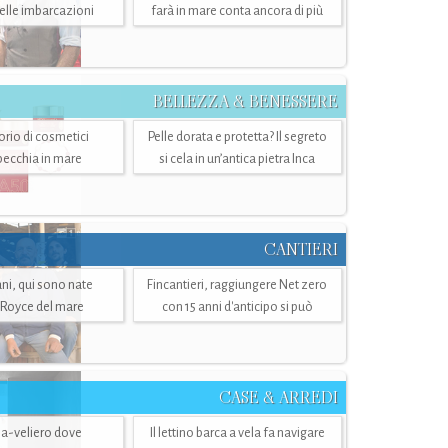
belle imbarcazioni
farà in mare conta ancora di più
BELLEZZA & BENESSERE
torio di cosmetici
Pelle dorata e protetta? Il segreto
specchia in mare
si cela in un’antica pietra Inca
CANTIERI
i, qui sono nate
Fincantieri, raggiungere Net zero
-Royce del mare
con 15 anni d'anticipo si può
CASE & ARREDI
ria-veliero dove
Il lettino barca a vela fa navigare