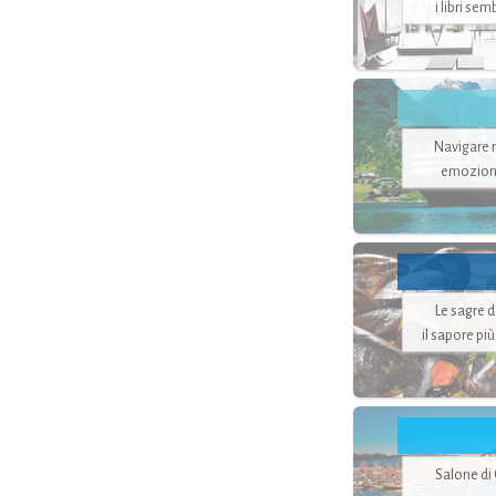
i libri se
Navigare ne
emozion
Le sagre 
il sapore pi
Salone di