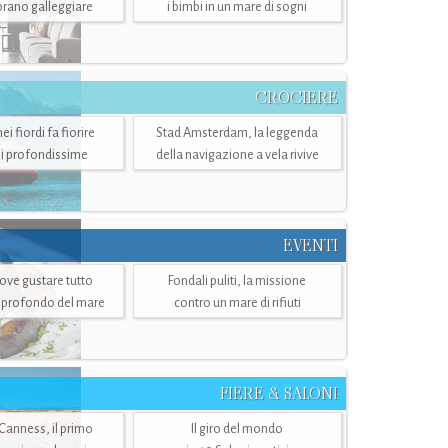
mbrano galleggiare
i bimbi in un mare di sogni
CROCIERE
i fiordi fa fiorire
Stad Amsterdam, la leggenda
i profondissime
della navigazione a vela rivive
EVENTI
dove gustare tutto
Fondali puliti, la missione
ù profondo del mare
contro un mare di rifiuti
FIERE & SALONI
 Canness, il primo
Il giro del mondo