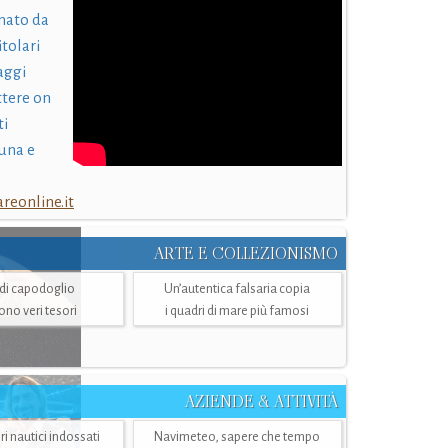
nato da
itolari
laggi
ttere on
ti
una e
eonline.it
ARTE E COLLEZIONISMO
i di capodoglio
Un’autentica falsaria copia
sono veri tesori
i quadri di mare più famosi
AZIENDE & ATTIVITÀ
ri nautici indossati
Navimeteo, sapere che tempo