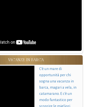
VACANZE IN BARCA
C'è un mare di
opportunità per chi
sogna una vacanza in
barca, magari a vela, in
catamarano. E c'è un
modo fantastico per
scoprire le migliori