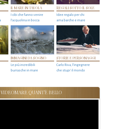
IL MARE IN TAVOLA
REGALI SOTTO IL SOLE
I cibi che fanno venire
Idee regalo per chi
a
l’acquolina in bocca
ama barche e mare
IMMAGINI DA SOGNO
STORIE E PERSONAGGI
Le più incredibili
Carlo Riva, l’ingegnere
burrasche in mare
che stupi' il mondo
VIDEOMARE QUANT'È BELLO