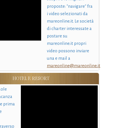
proposte: "navigare" fra
i video selezionati da
mareonline.it. Le società
di charter interessate a
postare su
mareonline.it propri
video possono inviare
una e mail a
mareonline@mareonline.it
HOTEL E RESORT
uole
acanza
 e prima
e
traverso