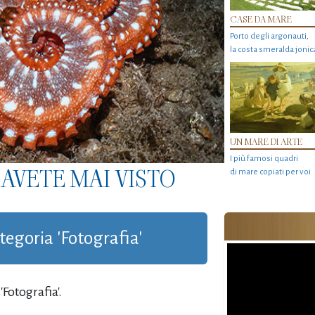
CASE DA MARE
Porto degli argonauti,
la costa smeralda jonic
UN MARE DI ARTE
I più famosi quadri
AVETE MAI VISTO
di mare copiati per voi
ategoria 'Fotografia'
Fotografia'.