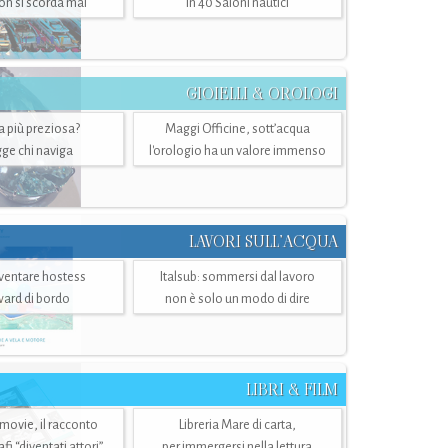
n si scorda mai
in 40 Saloni nautici
GIOIELLI & OROLOGI
ra più preziosa?
Maggi Officine, sott’acqua
ge chi naviga
l'orologio ha un valore immenso
LAVORI SULL’ACQUA
ventare hostess
Italsub: sommersi dal lavoro
ward di bordo
non è solo un modo di dire
LIBRI & FILM
 movie, il racconto
Libreria Mare di carta,
i “diventati attori”
per immergersi nella lettura