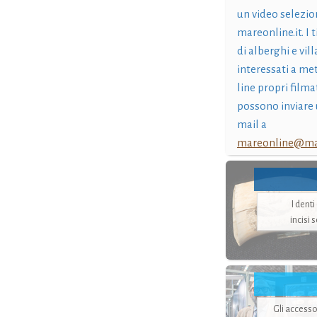
un video selezio
mareonline.it. I t
di alberghi e vil
interessati a me
line propri filma
possono inviare 
mail a
mareonline@mar
I dent
incisi 
Gli accesso