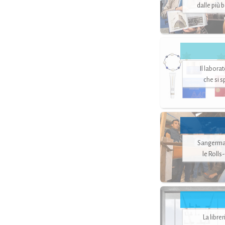
dalle più 
Il labora
che si 
Sangerman
le Rolls
La libre