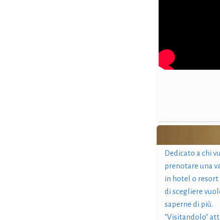
Dedicato a chi v
prenotare una v
in hotel o resort
di scegliere vuol
saperne di più.
"Visitandolo" at