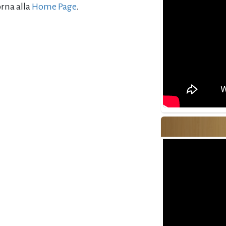
orna alla
Home Page
.