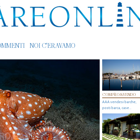
OMMENTI
NOI C'ERAVAMO
COMPRO&VENDO
AAA vendesi barche,
posti barca, case…