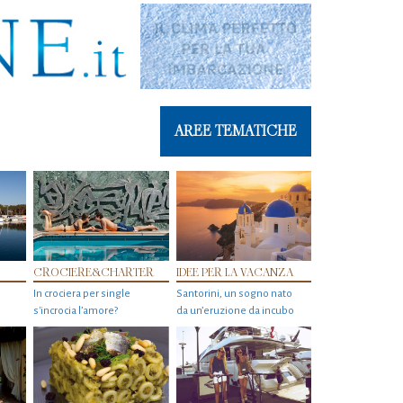
AREE TEMATICHE
CROCIERE&CHARTER
IDEE PER LA VACANZA
In crociera per single
Santorini, un sogno nato
s'incrocia l’amore?
da un’eruzione da incubo