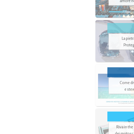
amore no
La piet
Proteg
Come di
e ste
Riva in the
dei motoscaf