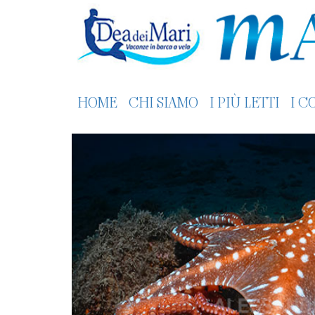
HOME
CHI SIAMO
I PIÙ LETTI
I C