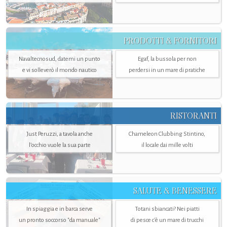
PRODOTTI & FORNITORI
Navaltecnosud, datemi un punto
Egaf, la bussola per non
e vi solleverò il mondo nautico
perdersi in un mare di pratiche
RISTORANTI
Just Peruzzi, a tavola anche
Chameleon Clubbing Stintino,
l’occhio vuole la sua parte
il locale dai mille volti
SALUTE & BENESSERE
In spiaggia e in barca serve
Totani sbiancati? Nei piatti
un pronto soccorso "da manuale"
di pesce c'è un mare di trucchi