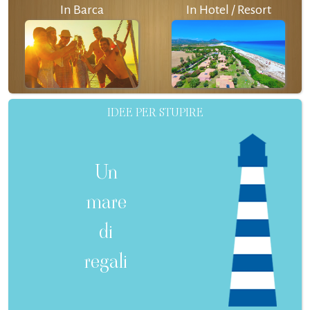
In Barca
In Hotel / Resort
IDEE PER STUPIRE
Un
mare
di
regali