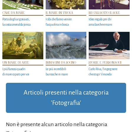
CASE DA MARE
IL MARE IN TAVOLA
REGALI SOTTO IL SOLE
Porto degli argonauti,
I cibi che fanno venire
Idee regalo per chi
la costa smeralda jonica
l’acquolina in bocca
ama barche e mare
UN MARE DI ARTE
IMMAGINI DA SOGNO
STORIE E PERSONAGGI
I più famosi quadri
Le più incredibili
Carlo Riva, l’ingegnere
di mare copiati per voi
burrasche in mare
che stupi' il mondo
Articoli presenti nella categoria
'Fotografia'
Non è presente alcun articolo nella categoria