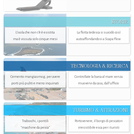
STORIE
L’isola che non c'è è esistita
La flotta tedesca si suicidò così
ma è vissuta solo cinque mesi
autoaffondandosi a Scapa Flow
TECNOLOGIA & RICERCA
Cemento mangiasmog, per avere
Controllate la barca al mare senza
porti più puliti e meno inquinati
muovervi da casa, dall’ufficio
TURISMO & ATTRAZIONI
Trabocchi, i pontili
Portovenere, il borgo di pescatori
"macchine da pesca"
irresistibile esca per i turisti