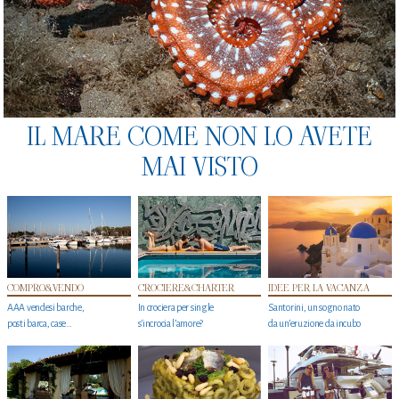
IL MARE COME NON LO AVETE
MAI VISTO
COMPRO&VENDO
CROCIERE&CHARTER
IDEE PER LA VACANZA
AAA vendesi barche,
In crociera per single
Santorini, un sogno nato
posti barca, case…
s'incrocia l’amore?
da un’eruzione da incubo