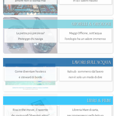
amore non si scorda mai
in 40 Saloni nautici
GIOIELLI & OROLOGI
La pietra più preziosa?
Maggi Officine, sott’acqua
Protegge chi naviga
l'orologio ha un valore immenso
LAVORI SULL’ACQUA
Come diventare hostess
Italsub: sommersi dal lavoro
e steward di bordo
non è solo un modo di dire
LIBRI & FILM
Riva in the movie, il racconto
Libreria Mare di carta,
dei motoscafi “diventati attori”
per immergersi nella lettura