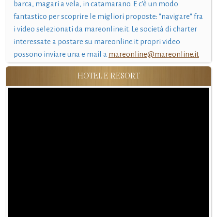
barca, magari a vela, in catamarano. E c'è un modo
fantastico per scoprire le migliori proposte: "navigare" fra
i video selezionati da mareonline.it. Le società di charter
interessate a postare su mareonline.it propri video
possono inviare una e mail a
mareonline@mareonline.it
HOTEL E RESORT