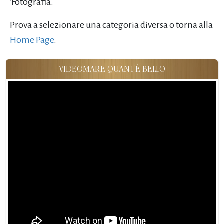
'Fotografia'.
Prova a selezionare una categoria diversa o torna alla
Home Page
.
VIDEOMARE QUANT'È BELLO