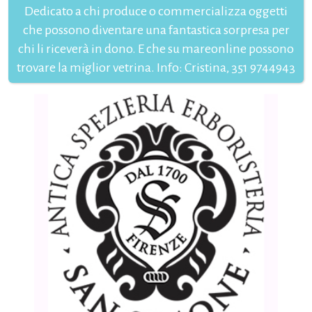
Dedicato a chi produce o commercializza oggetti
che possono diventare una fantastica sorpresa per
chi li riceverà in dono. E che su mareonline possono
trovare la miglior vetrina. Info: Cristina, 351 9744943