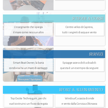
SCUOLE & CORSI
L'insegnante che spiega
Centro velico di Caprera,
il mare come nessun altro
tutti i segreti di acqua e vento
SERVIZI
Smart Boat Owner, la barca
Spiagge accessibili a disabili:
condivisa ha un mare di vantaggi
questa è un esempio da seguire
SPORT & ALLENAMENTO
Top Excite Technogym, per chi
Windsurf, a caccia di onde
vuol costruirsi un fisico da regata
e vento dalla Corsica a Okinawa