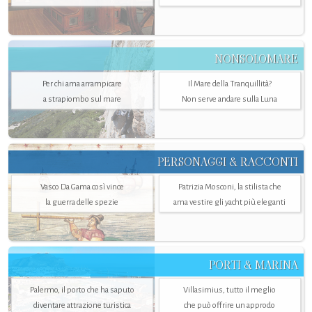
NONSOLOMARE
Per chi ama arrampicare
Il Mare della Tranquillità?
a strapiombo sul mare
Non serve andare sulla Luna
PERSONAGGI & RACCONTI
Vasco Da Gama così vince
Patrizia Mosconi, la stilista che
la guerra delle spezie
ama vestire gli yacht più eleganti
PORTI & MARINA
Palermo, il porto che ha saputo
Villasimius, tutto il meglio
diventare attrazione turistica
che può offrire un approdo