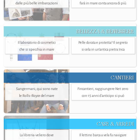
dalle più belle imbarcazioni
farà in mare conta ancora di più
BELLEZZA & BENESSERE
Il laboratorio di cosmetici
Pelle dorata e protetta? Il segreto
che si specchia in mare
si cela in un’antica pietra Inca
CANTIERI
Sangermani, qui sono nate
Fincantieri, raggiungere Net zero
le Rolls-Royce del mare
con 15 anni d'anticipo si può
CASE & ARREDI
La libreria-veliero dove
Il lettino barca a vela fa navigare