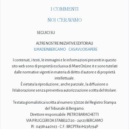
I COMMENTI
NOI C'ERAVAMO
SEGUICI SU
ALTRE NOSTRE INIZIATIVE EDITORIALI
ILMADEINBERGAMO
CASAVUOISAPERE
I contenuti, i testi, le immagini e le informazioni presenti in questo
sito web sono di proprietà esclusiva di MareOnLine.it e sono tutelati
dalle normative vigenti in materia di diritto d'autore e di proprietà
intellettuale.
È vietata la riproduzione, anche parziale, la diffusione o
l'elaborazione senza preventiva autorizzazione scritta del titolare.
Testata giornalistica iscritta al numero 3/2026 del Registro Stampa
del Tribunale di Bergamo.
Direttore responsabile: PIETRO BARACHETTI
VIA P. RUGGERI DA STABELLO 20 - 24123 BERGAMO
P.I.: 04581440163 - C.F.: BRCPTR61H23A794P