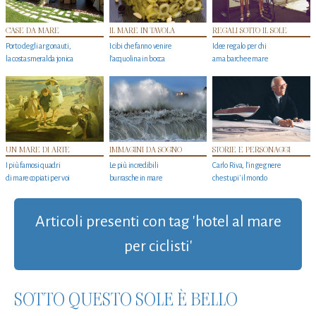
CASE DA MARE
IL MARE IN TAVOLA
REGALI SOTTO IL SOLE
Porto degli argonauti,
I cibi che fanno venire
Idee regalo per chi
la costa smeralda jonica
l’acquolina in bocca
ama barche e mare
UN MARE DI ARTE
IMMAGINI DA SOGNO
STORIE E PERSONAGGI
I più famosi quadri
Le più incredibili
Carlo Riva, l’ingegnere
di mare copiati per voi
burrasche in mare
che stupi' il mondo
Articoli presenti con tag 'hotel al mare
per ciclisti'
SOTTO QUESTO SOLE È BELLO