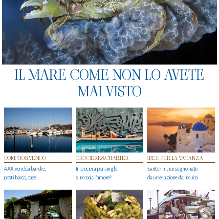
IL MARE COME NON LO AVETE
MAI VISTO
COMPRO&VENDO
CROCIERE&CHARTER
IDEE PER LA VACANZA
AAA vendesi barche,
In crociera per single
Santorini, un sogno nato
posti barca, case…
s'incrocia l’amore?
da un’eruzione da incubo