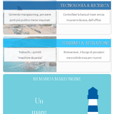
TECNOLOGIA & RICERCA
Cemento mangiasmog, per avere
Controllate la barca al mare senza
porti più puliti e meno inquinati
muovervi da casa, dall’ufficio
TURISMO & ATTRAZIONI
Trabocchi, i pontili
Portovenere, il borgo di pescatori
"macchine da pesca"
irresistibile esca per i turisti
MI MANDA MAREONLINE
Un
mare