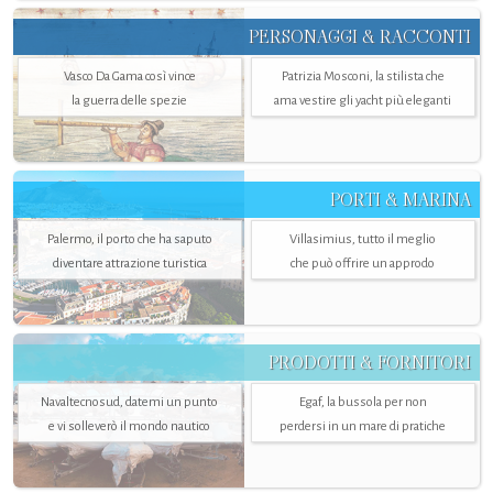
PERSONAGGI & RACCONTI
Vasco Da Gama così vince
Patrizia Mosconi, la stilista che
la guerra delle spezie
ama vestire gli yacht più eleganti
PORTI & MARINA
Palermo, il porto che ha saputo
Villasimius, tutto il meglio
diventare attrazione turistica
che può offrire un approdo
PRODOTTI & FORNITORI
Navaltecnosud, datemi un punto
Egaf, la bussola per non
e vi solleverò il mondo nautico
perdersi in un mare di pratiche