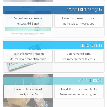
LAVORI SULL’ACQUA
Come diventare hostess
Italsub: sommersi dal lavoro
e steward di bordo
non è solo un modo di dire
LIBRI & FILM
Riva in the movie, il racconto
Libreria Mare di carta,
dei motoscafi “diventati attori”
per immergersi nella lettura
MODELLISMO
Il vascello che ai mondiali
Il modellino di nave irripetibile?
ha navigato nell’oro
Per costruirlo sono serviti 47 anni