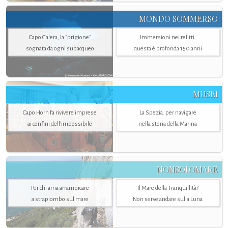
MONDO SOMMERSO
Capo Galera, la "prigione"
Immersioni nei relitti:
sognata da ogni subacqueo
questa è profonda 150 anni
MUSEI
Capo Horn fa rivivere imprese
La Spezia. per navigare
ai confini dell’impossibile
nella storia della Marina
NONSOLOMARE
Per chi ama arrampicare
Il Mare della Tranquillità?
a strapiombo sul mare
Non serve andare sulla Luna