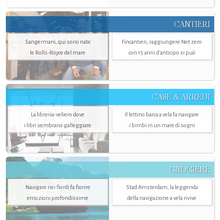
CANTIERI
Sangermani, qui sono nate
Fincantieri, raggiungere Net zero
le Rolls-Royce del mare
con 15 anni d'anticipo si può
CASE & ARREDI
La libreria-veliero dove
Il lettino barca a vela fa navigare
i libri sembrano galleggiare
i bimbi in un mare di sogni
CROCIERE
Navigare nei fiordi fa fiorire
Stad Amsterdam, la leggenda
emozioni profondissime
della navigazione a vela rivive