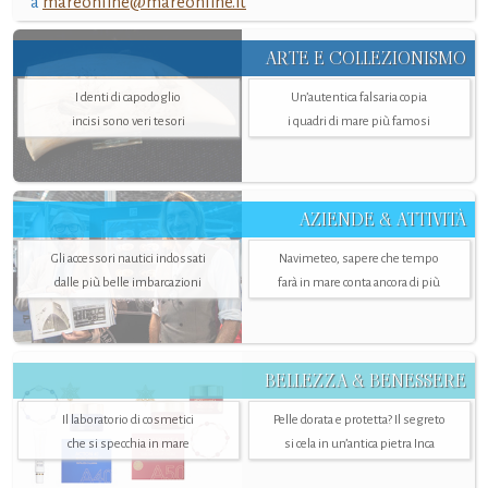
a
mareonline@mareonline.it
ARTE E COLLEZIONISMO
I denti di capodoglio
Un’autentica falsaria copia
incisi sono veri tesori
i quadri di mare più famosi
AZIENDE & ATTIVITÀ
Gli accessori nautici indossati
Navimeteo, sapere che tempo
dalle più belle imbarcazioni
farà in mare conta ancora di più
BELLEZZA & BENESSERE
Il laboratorio di cosmetici
Pelle dorata e protetta? Il segreto
che si specchia in mare
si cela in un’antica pietra Inca