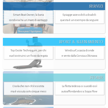
SERVIZI
Smart Boat Owner, la barca
Spiagge accessibili a disabili:
condivisa ha un mare di vantaggi
questa è un esempio da seguire
SPORT & ALLENAMENTO
Top Excite Technogym, per chi
Windsurf, a caccia di onde
vuol costruirsi un fisico da regata
e vento dalla Corsica a Okinawa
STORIE
L’isola che non c'è è esistita
La flotta tedesca si suicidò così
ma è vissuta solo cinque mesi
autoaffondandosi a Scapa Flow