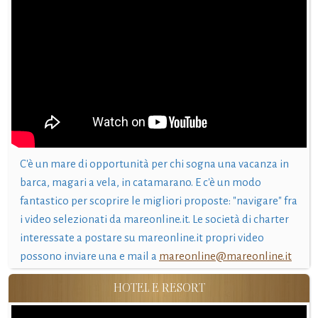
C'è un mare di opportunità per chi sogna una vacanza in
barca, magari a vela, in catamarano. E c'è un modo
fantastico per scoprire le migliori proposte: "navigare" fra
i video selezionati da mareonline.it. Le società di charter
interessate a postare su mareonline.it propri video
possono inviare una e mail a
mareonline@mareonline.it
HOTEL E RESORT