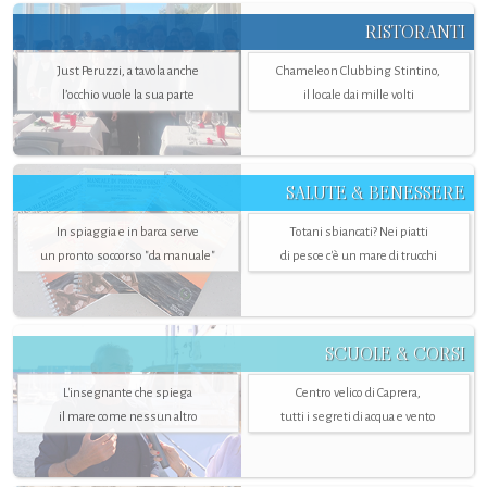
RISTORANTI
Just Peruzzi, a tavola anche
Chameleon Clubbing Stintino,
l’occhio vuole la sua parte
il locale dai mille volti
SALUTE & BENESSERE
In spiaggia e in barca serve
Totani sbiancati? Nei piatti
un pronto soccorso "da manuale"
di pesce c'è un mare di trucchi
SCUOLE & CORSI
L'insegnante che spiega
Centro velico di Caprera,
il mare come nessun altro
tutti i segreti di acqua e vento