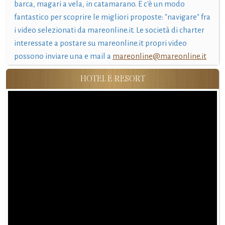
barca, magari a vela, in catamarano. E c'è un modo
fantastico per scoprire le migliori proposte: "navigare" fra
i video selezionati da mareonline.it. Le società di charter
interessate a postare su mareonline.it propri video
possono inviare una e mail a
mareonline@mareonline.it
HOTEL E RESORT