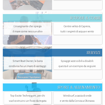
SCUOLE & CORSI
L'insegnante che spiega
Centro velico di Caprera,
il mare come nessun altro
tutti i segreti di acqua e vento
SERVIZI
Smart Boat Owner, la barca
Spiagge accessibili a disabili:
condivisa ha un mare di vantaggi
questa è un esempio da seguire
SPORT & ALLENAMENTO
Top Excite Technogym, per chi
Windsurf, a caccia di onde
vuol costruirsi un fisico da regata
e vento dalla Corsica a Okinawa