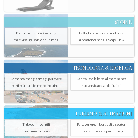
STORIE
L’isola che non c'è è esistita
La flotta tedesca si suicidò così
ma è vissuta solo cinque mesi
autoaffondandosi a Scapa Flow
TECNOLOGIA & RICERCA
Cemento mangiasmog, per avere
Controllate la barca al mare senza
porti più puliti e meno inquinati
muovervi da casa, dall’ufficio
TURISMO & ATTRAZIONI
Trabocchi, i pontili
Portovenere, il borgo di pescatori
"macchine da pesca"
irresistibile esca per i turisti