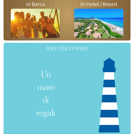
In Barca
In Hotel / Resort
IDEE PER STUPIRE
Un
mare
di
regali