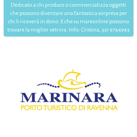
Dedicato a chi produce o commercializza oggetti
che possono diventare una fantastica sorpresa per
chi li riceverà in dono. E che su mareonline possono
trovare la miglior vetrina. Info: Cristina, 351 9744943