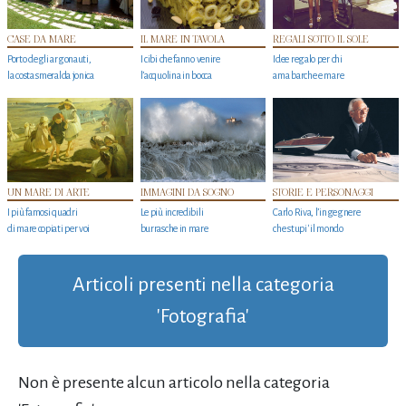
CASE DA MARE
IL MARE IN TAVOLA
REGALI SOTTO IL SOLE
Porto degli argonauti,
I cibi che fanno venire
Idee regalo per chi
la costa smeralda jonica
l’acquolina in bocca
ama barche e mare
UN MARE DI ARTE
IMMAGINI DA SOGNO
STORIE E PERSONAGGI
I più famosi quadri
Le più incredibili
Carlo Riva, l’ingegnere
di mare copiati per voi
burrasche in mare
che stupi' il mondo
Articoli presenti nella categoria
'Fotografia'
Non è presente alcun articolo nella categoria