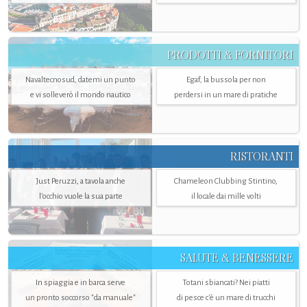
PRODOTTI & FORNITORI
Navaltecnosud, datemi un punto
Egaf, la bussola per non
e vi solleverò il mondo nautico
perdersi in un mare di pratiche
RISTORANTI
Just Peruzzi, a tavola anche
Chameleon Clubbing Stintino,
l’occhio vuole la sua parte
il locale dai mille volti
SALUTE & BENESSERE
In spiaggia e in barca serve
Totani sbiancati? Nei piatti
un pronto soccorso "da manuale"
di pesce c'è un mare di trucchi