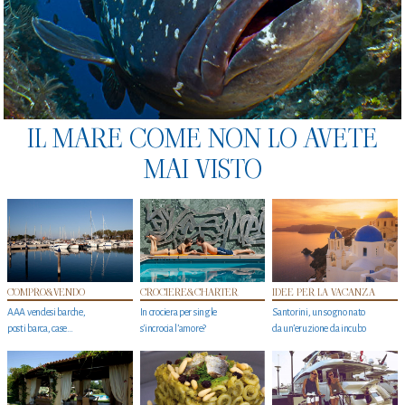
IL MARE COME NON LO AVETE
MAI VISTO
COMPRO&VENDO
CROCIERE&CHARTER
IDEE PER LA VACANZA
AAA vendesi barche,
In crociera per single
Santorini, un sogno nato
posti barca, case…
s'incrocia l’amore?
da un’eruzione da incubo