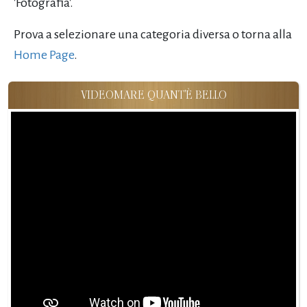
'Fotografia'.
Prova a selezionare una categoria diversa o torna alla
Home Page
.
VIDEOMARE QUANT'È BELLO