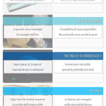
MODELLISMO
Il vascello che ai mondiali
Il modellino di nave irripetibile?
ha navigato nell’oro
Per costruirlo sono serviti 47 anni
MONDO SOMMERSO
Capo Galera, la "prigione"
Immersioni nei relitti:
sognata da ogni subacqueo
questa è profonda 150 anni
MUSEI
Capo Horn fa rivivere imprese
La Spezia. per navigare
ai confini dell’impossibile
nella storia della Marina