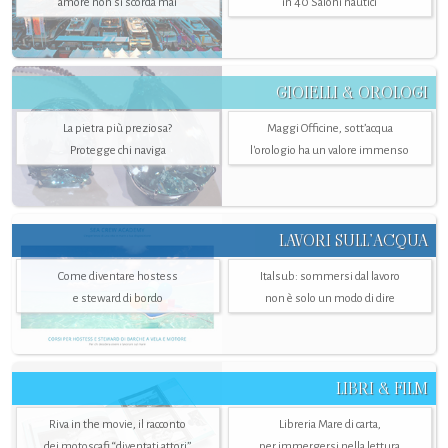
amore non si scorda mai
in 40 Saloni nautici
GIOIELLI & OROLOGI
La pietra più preziosa?
Maggi Officine, sott’acqua
Protegge chi naviga
l'orologio ha un valore immenso
LAVORI SULL’ACQUA
Come diventare hostess
Italsub: sommersi dal lavoro
e steward di bordo
non è solo un modo di dire
LIBRI & FILM
Riva in the movie, il racconto
Libreria Mare di carta,
dei motoscafi “diventati attori”
per immergersi nella lettura