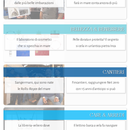
dalle più belle imbarcazioni
farà in mare conta ancora di più
BELLEZZA & BENESSERE
Il laboratorio di cosmetici
Pelle dorata e protetta? Il segreto
che si specchia in mare
si cela in un’antica pietra Inca
CANTIERI
Sangermani, qui sono nate
Fincantieri, raggiungere Net zero
le Rolls-Royce del mare
con 15 anni d'anticipo si può
CASE & ARREDI
La libreria-veliero dove
Il lettino barca a vela fa navigare