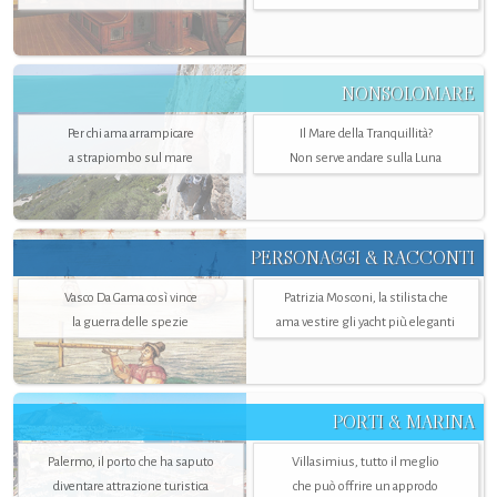
NONSOLOMARE
Per chi ama arrampicare
Il Mare della Tranquillità?
a strapiombo sul mare
Non serve andare sulla Luna
PERSONAGGI & RACCONTI
Vasco Da Gama così vince
Patrizia Mosconi, la stilista che
la guerra delle spezie
ama vestire gli yacht più eleganti
PORTI & MARINA
Palermo, il porto che ha saputo
Villasimius, tutto il meglio
diventare attrazione turistica
che può offrire un approdo