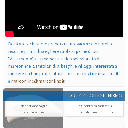
Dedicato a chi vuole prenotare una vacanza in hotel o
resort e prima di scegliere vuole saperne di più.
"Visitandolo" attraverso un video selezionato da
mareonline.it. I titolari di alberghi e villaggi interessati a
mettere on line propri filmati possono inviare una e mail
a
mareonline@mareonline.it
ARTE E COLLEZIONISMO
I denti di capodoglio
Un’autentica falsaria copia
incisi sono veri tesori
i quadri di mare più famosi