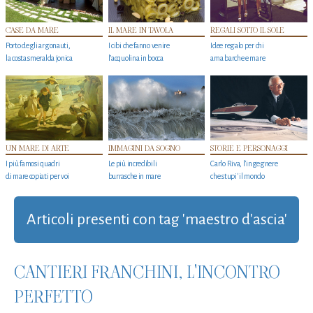
CASE DA MARE
IL MARE IN TAVOLA
REGALI SOTTO IL SOLE
Porto degli argonauti,
I cibi che fanno venire
Idee regalo per chi
la costa smeralda jonica
l’acquolina in bocca
ama barche e mare
UN MARE DI ARTE
IMMAGINI DA SOGNO
STORIE E PERSONAGGI
I più famosi quadri
Le più incredibili
Carlo Riva, l’ingegnere
di mare copiati per voi
burrasche in mare
che stupi' il mondo
Articoli presenti con tag 'maestro d'ascia'
CANTIERI FRANCHINI, L'INCONTRO
PERFETTO