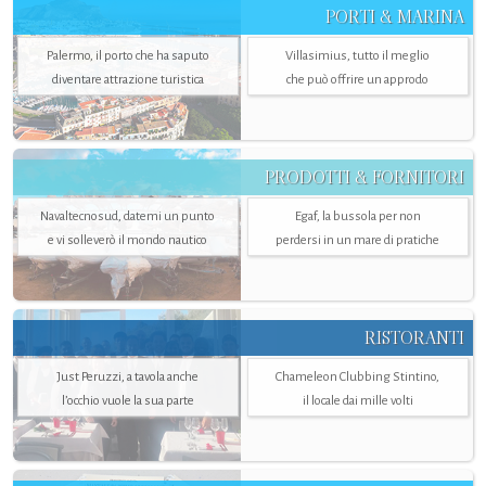
PORTI & MARINA
Palermo, il porto che ha saputo
Villasimius, tutto il meglio
diventare attrazione turistica
che può offrire un approdo
PRODOTTI & FORNITORI
Navaltecnosud, datemi un punto
Egaf, la bussola per non
e vi solleverò il mondo nautico
perdersi in un mare di pratiche
RISTORANTI
Just Peruzzi, a tavola anche
Chameleon Clubbing Stintino,
l’occhio vuole la sua parte
il locale dai mille volti