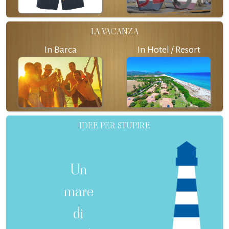
LA VACANZA
In Barca
In Hotel / Resort
IDEE PER STUPIRE
Un
mare
di