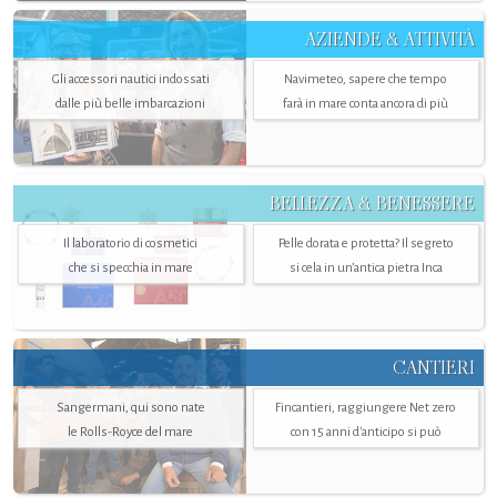
AZIENDE & ATTIVITÀ
Gli accessori nautici indossati
Navimeteo, sapere che tempo
dalle più belle imbarcazioni
farà in mare conta ancora di più
BELLEZZA & BENESSERE
Il laboratorio di cosmetici
Pelle dorata e protetta? Il segreto
che si specchia in mare
si cela in un’antica pietra Inca
CANTIERI
Sangermani, qui sono nate
Fincantieri, raggiungere Net zero
le Rolls-Royce del mare
con 15 anni d'anticipo si può