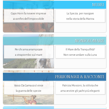
MUSEI
Capo Horn fa rivivere imprese
La Spezia. per navigare
ai confini dell’impossibile
nella storia della Marina
NONSOLOMARE
Per chi ama arrampicare
Il Mare della Tranquillità?
a strapiombo sul mare
Non serve andare sulla Luna
PERSONAGGI & RACCONTI
Vasco Da Gama così vince
Patrizia Mosconi, la stilista che
la guerra delle spezie
ama vestire gli yacht più eleganti