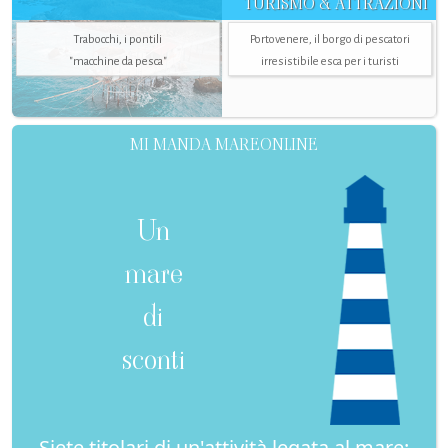
TURISMO & ATTRAZIONI
Trabocchi, i pontili
Portovenere, il borgo di pescatori
"macchine da pesca"
irresistibile esca per i turisti
MI MANDA MAREONLINE
Un
mare
di
sconti
Siete titolari di un'attività legata al mare: