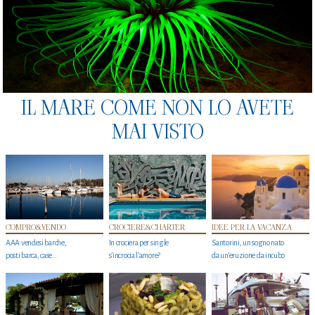
IL MARE COME NON LO AVETE
MAI VISTO
COMPRO&VENDO
CROCIERE&CHARTER
IDEE PER LA VACANZA
AAA vendesi barche,
In crociera per single
Santorini, un sogno nato
posti barca, case…
s'incrocia l’amore?
da un’eruzione da incubo