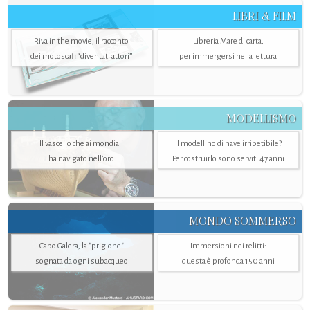
LIBRI & FILM
Riva in the movie, il racconto
Libreria Mare di carta,
dei motoscafi “diventati attori”
per immergersi nella lettura
MODELLISMO
Il vascello che ai mondiali
Il modellino di nave irripetibile?
ha navigato nell’oro
Per costruirlo sono serviti 47 anni
MONDO SOMMERSO
Capo Galera, la "prigione"
Immersioni nei relitti:
sognata da ogni subacqueo
questa è profonda 150 anni