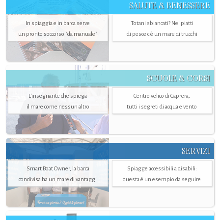
SALUTE & BENESSERE
In spiaggia e in barca serve
Totani sbiancati? Nei piatti
un pronto soccorso "da manuale"
di pesce c'è un mare di trucchi
SCUOLE & CORSI
L'insegnante che spiega
Centro velico di Caprera,
il mare come nessun altro
tutti i segreti di acqua e vento
SERVIZI
Smart Boat Owner, la barca
Spiagge accessibili a disabili:
condivisa ha un mare di vantaggi
questa è un esempio da seguire