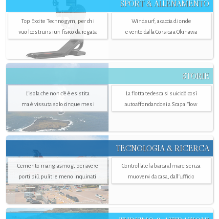
SPORT & ALLENAMENTO
Top Excite Technogym, per chi
Windsurf, a caccia di onde
vuol costruirsi un fisico da regata
e vento dalla Corsica a Okinawa
STORIE
L’isola che non c'è è esistita
La flotta tedesca si suicidò così
ma è vissuta solo cinque mesi
autoaffondandosi a Scapa Flow
TECNOLOGIA & RICERCA
Cemento mangiasmog, per avere
Controllate la barca al mare senza
porti più puliti e meno inquinati
muovervi da casa, dall’ufficio