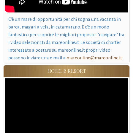
C'è un mare di opportunità per chi sogna una vacanza in
barca, magari a vela, in catamarano. E c'è un modo
fantastico per scoprire le migliori proposte: "navigare" fra
i video selezionati da mareonline.it. Le società di charter
interessate a postare su mareonline.it propri video
possono inviare una e mail a
mareonline@mareonline.it
HOTEL E RESORT