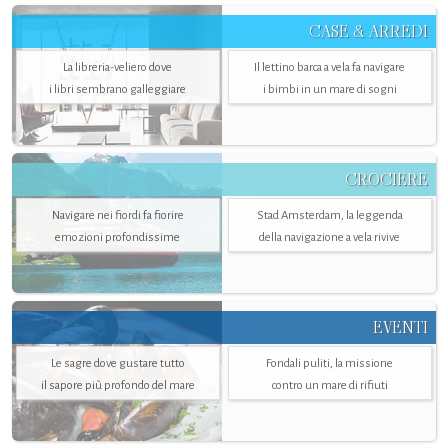
CASE & ARREDI
La libreria-veliero dove
Il lettino barca a vela fa navigare
i libri sembrano galleggiare
i bimbi in un mare di sogni
CROCIERE
Navigare nei fiordi fa fiorire
Stad Amsterdam, la leggenda
emozioni profondissime
della navigazione a vela rivive
EVENTI
Le sagre dove gustare tutto
Fondali puliti, la missione
il sapore più profondo del mare
contro un mare di rifiuti