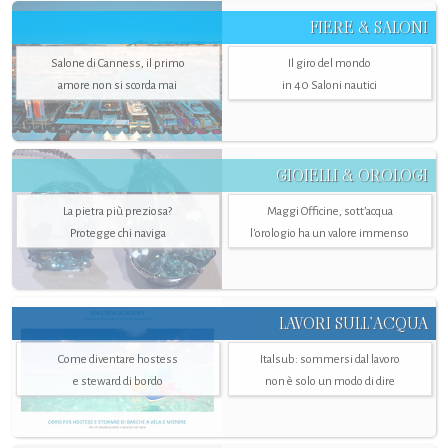
FIERE & SALONI
Salone di Canness, il primo
Il giro del mondo
amore non si scorda mai
in 40 Saloni nautici
GIOIELLI & OROLOGI
La pietra più preziosa?
Maggi Officine, sott’acqua
Protegge chi naviga
l'orologio ha un valore immenso
LAVORI SULL’ACQUA
Come diventare hostess
Italsub: sommersi dal lavoro
e steward di bordo
non è solo un modo di dire