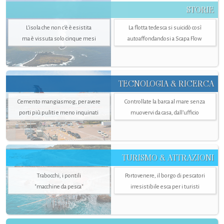
STORIE
L’isola che non c'è è esistita
La flotta tedesca si suicidò così
ma è vissuta solo cinque mesi
autoaffondandosi a Scapa Flow
TECNOLOGIA & RICERCA
Cemento mangiasmog, per avere
Controllate la barca al mare senza
porti più puliti e meno inquinati
muovervi da casa, dall’ufficio
TURISMO & ATTRAZIONI
Trabocchi, i pontili
Portovenere, il borgo di pescatori
"macchine da pesca"
irresistibile esca per i turisti