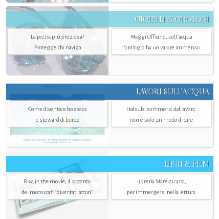
GIOIELLI & OROLOGI
La pietra più preziosa?
Maggi Officine, sott’acqua
Protegge chi naviga
l'orologio ha un valore immenso
LAVORI SULL’ACQUA
Come diventare hostess
Italsub: sommersi dal lavoro
e steward di bordo
non è solo un modo di dire
LIBRI & FILM
Riva in the movie, il racconto
Libreria Mare di carta,
dei motoscafi “diventati attori”
per immergersi nella lettura