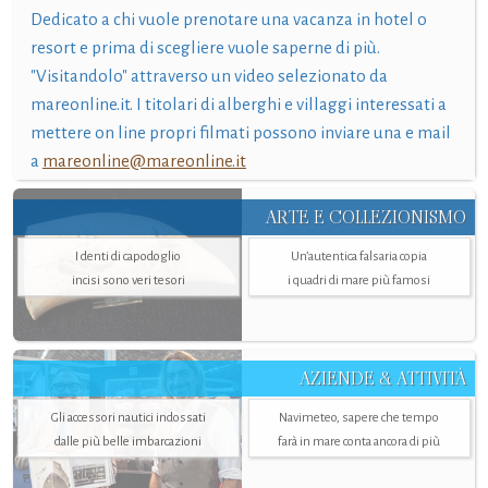
Dedicato a chi vuole prenotare una vacanza in hotel o
resort e prima di scegliere vuole saperne di più.
"Visitandolo" attraverso un video selezionato da
mareonline.it. I titolari di alberghi e villaggi interessati a
mettere on line propri filmati possono inviare una e mail
a
mareonline@mareonline.it
ARTE E COLLEZIONISMO
I denti di capodoglio
Un’autentica falsaria copia
incisi sono veri tesori
i quadri di mare più famosi
AZIENDE & ATTIVITÀ
Gli accessori nautici indossati
Navimeteo, sapere che tempo
dalle più belle imbarcazioni
farà in mare conta ancora di più