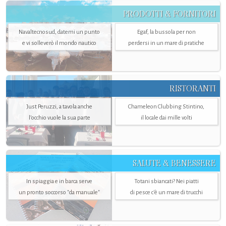
PRODOTTI & FORNITORI
Navaltecnosud, datemi un punto
Egaf, la bussola per non
e vi solleverò il mondo nautico
perdersi in un mare di pratiche
RISTORANTI
Just Peruzzi, a tavola anche
Chameleon Clubbing Stintino,
l’occhio vuole la sua parte
il locale dai mille volti
SALUTE & BENESSERE
In spiaggia e in barca serve
Totani sbiancati? Nei piatti
un pronto soccorso "da manuale"
di pesce c'è un mare di trucchi