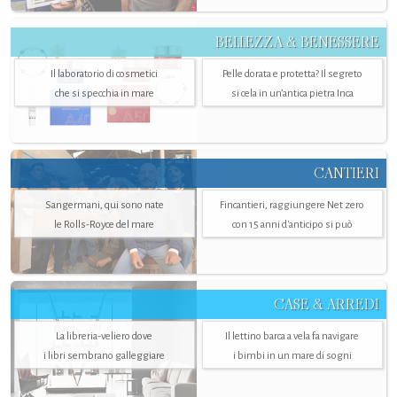
BELLEZZA & BENESSERE
Il laboratorio di cosmetici
Pelle dorata e protetta? Il segreto
che si specchia in mare
si cela in un’antica pietra Inca
CANTIERI
Sangermani, qui sono nate
Fincantieri, raggiungere Net zero
le Rolls-Royce del mare
con 15 anni d'anticipo si può
CASE & ARREDI
La libreria-veliero dove
Il lettino barca a vela fa navigare
i libri sembrano galleggiare
i bimbi in un mare di sogni