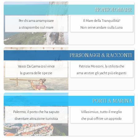
NONSOLOMARE
Per chi ama arrampicare
Il Mare della Tranquillità?
a strapiombo sul mare
Non serve andare sulla Luna
PERSONAGGI & RACCONTI
Vasco Da Gama così vince
Patrizia Mosconi, la stilista che
la guerra delle spezie
ama vestire gli yacht più eleganti
PORTI & MARINA
Palermo, il porto che ha saputo
Villasimius, tutto il meglio
diventare attrazione turistica
che può offrire un approdo