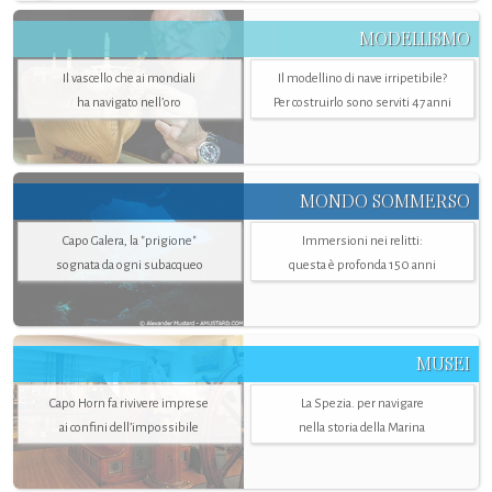
MODELLISMO
Il vascello che ai mondiali
Il modellino di nave irripetibile?
ha navigato nell’oro
Per costruirlo sono serviti 47 anni
MONDO SOMMERSO
Capo Galera, la "prigione"
Immersioni nei relitti:
sognata da ogni subacqueo
questa è profonda 150 anni
MUSEI
Capo Horn fa rivivere imprese
La Spezia. per navigare
ai confini dell’impossibile
nella storia della Marina