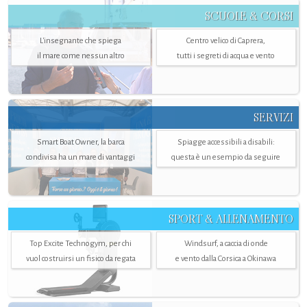
SCUOLE & CORSI
L'insegnante che spiega
Centro velico di Caprera,
il mare come nessun altro
tutti i segreti di acqua e vento
SERVIZI
Smart Boat Owner, la barca
Spiagge accessibili a disabili:
condivisa ha un mare di vantaggi
questa è un esempio da seguire
SPORT & ALLENAMENTO
Top Excite Technogym, per chi
Windsurf, a caccia di onde
vuol costruirsi un fisico da regata
e vento dalla Corsica a Okinawa