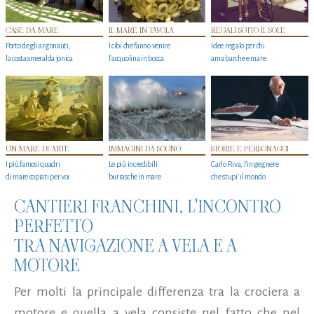
CASE DA MARE
IL MARE IN TAVOLA
REGALI SOTTO IL SOLE
Porto degli argonauti,
I cibi che fanno venire
Idee regalo per chi
la costa smeralda jonica
l’acquolina in bocca
ama barche e mare
UN MARE DI ARTE
IMMAGINI DA SOGNO
STORIE E PERSONAGGI
I più famosi quadri
Le più incredibili
Carlo Riva, l’ingegnere
di mare copiati per voi
burrasche in mare
che stupi' il mondo
CANTIERI FRANCHINI, L'INCONTRO
PERFETTO
TRA NAVIGAZIONE A VELA E A
MOTORE
Per molti la principale differenza tra la crociera a
motore e quella a vela consiste nel fatto che nel