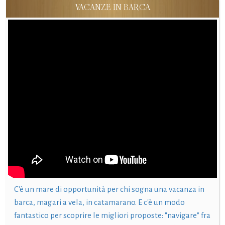
VACANZE IN BARCA
C'è un mare di opportunità per chi sogna una vacanza in
barca, magari a vela, in catamarano. E c'è un modo
fantastico per scoprire le migliori proposte: "navigare" fra