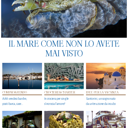
IL MARE COME NON LO AVETE
MAI VISTO
COMPRO&VENDO
CROCIERE&CHARTER
IDEE PER LA VACANZA
AAA vendesi barche,
In crociera per single
Santorini, un sogno nato
posti barca, case…
s'incrocia l’amore?
da un’eruzione da incubo