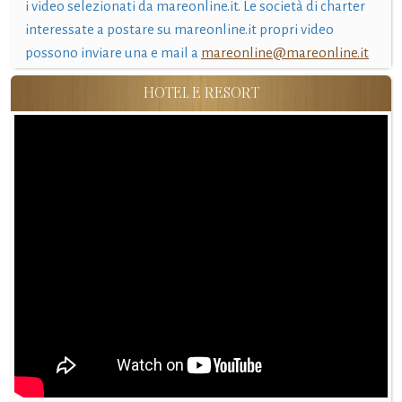
i video selezionati da mareonline.it. Le società di charter
interessate a postare su mareonline.it propri video
possono inviare una e mail a
mareonline@mareonline.it
HOTEL E RESORT