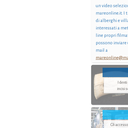
un video selezio
mareonline.it. I t
di alberghi e vil
interessati a me
line propri filma
possono inviare 
mail a
mareonline@mar
I dent
incisi 
Gli accesso