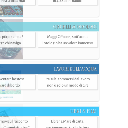
n si scorda mai
in 40 Saloni nautici
GIOIELLI & OROLOGI
ra più preziosa?
Maggi Officine, sott’acqua
ge chi naviga
l'orologio ha un valore immenso
LAVORI SULL’ACQUA
ventare hostess
Italsub: sommersi dal lavoro
ward di bordo
non è solo un modo di dire
LIBRI & FILM
 movie, il racconto
Libreria Mare di carta,
i “diventati attori”
per immergersi nella lettura