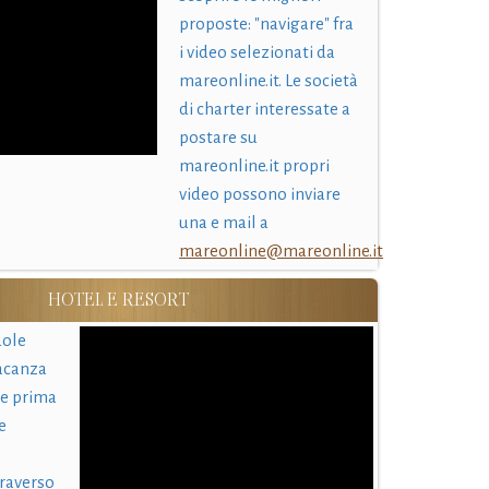
proposte: "navigare" fra
i video selezionati da
mareonline.it. Le società
di charter interessate a
postare su
mareonline.it propri
video possono inviare
una e mail a
mareonline@mareonline.it
HOTEL E RESORT
uole
acanza
 e prima
e
traverso