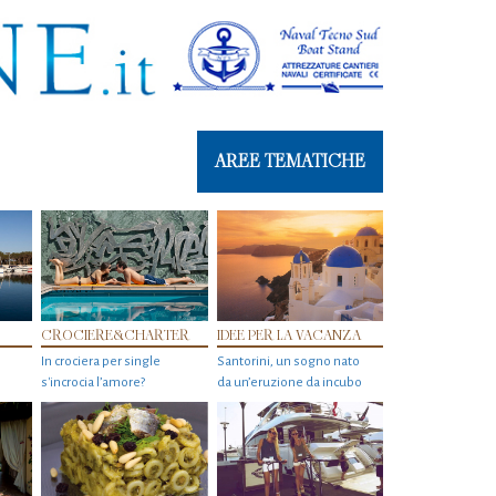
AREE TEMATICHE
CROCIERE&CHARTER
IDEE PER LA VACANZA
In crociera per single
Santorini, un sogno nato
s'incrocia l’amore?
da un’eruzione da incubo