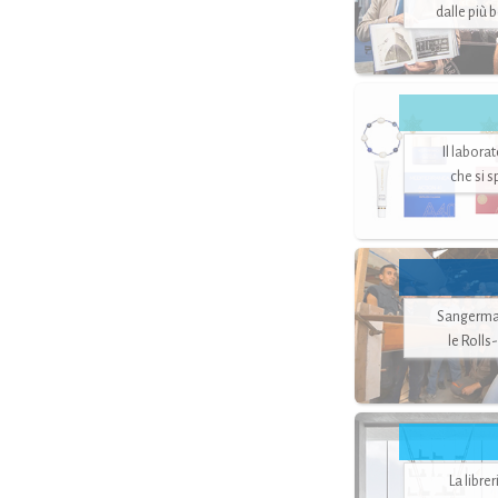
dalle più 
Il labora
che si 
Sangerman
le Rolls
La libre