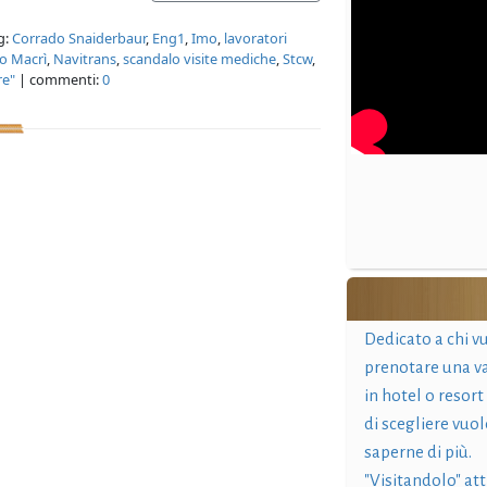
g:
Corrado Snaiderbaur
,
Eng1
,
Imo
,
lavoratori
o Macrì
,
Navitrans
,
scandalo visite mediche
,
Stcw
,
re"
| commenti:
0
Dedicato a chi v
prenotare una v
in hotel o resort
di scegliere vuol
saperne di più.
"Visitandolo" at