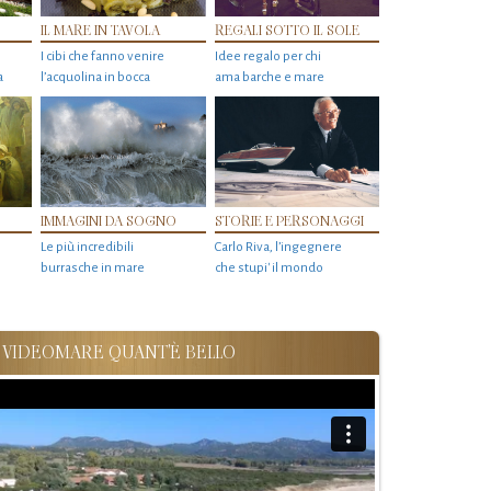
IL MARE IN TAVOLA
REGALI SOTTO IL SOLE
I cibi che fanno venire
Idee regalo per chi
a
l’acquolina in bocca
ama barche e mare
IMMAGINI DA SOGNO
STORIE E PERSONAGGI
Le più incredibili
Carlo Riva, l’ingegnere
burrasche in mare
che stupi' il mondo
VIDEOMARE QUANT'È BELLO