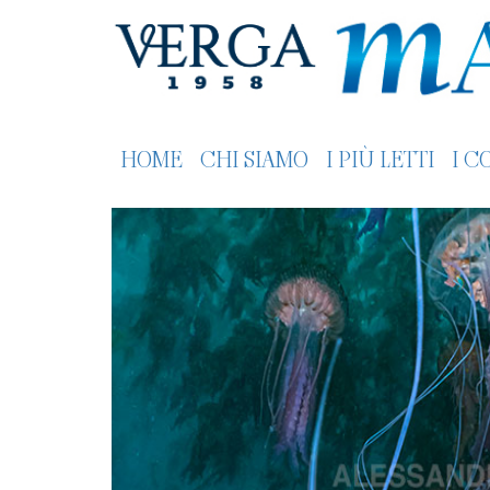
HOME
CHI SIAMO
I PIÙ LETTI
I C