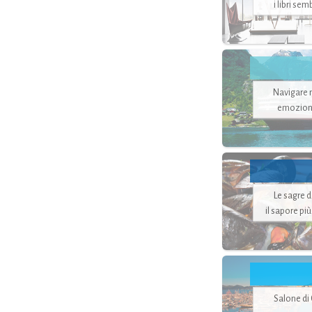
i libri se
Navigare ne
emozion
Le sagre 
il sapore pi
Salone di