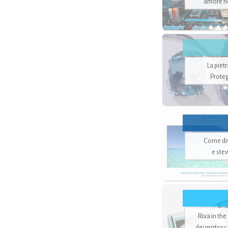
amore no
La piet
Proteg
Come di
e ste
Riva in the
dei motoscaf