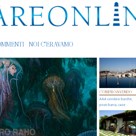
OMMENTI
NOI C'ERAVAMO
COMPRO&VENDO
AAA vendesi barche,
posti barca, case…