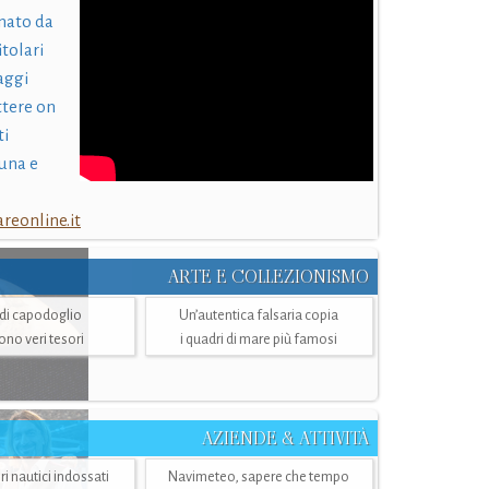
nato da
itolari
laggi
ttere on
ti
una e
eonline.it
ARTE E COLLEZIONISMO
i di capodoglio
Un’autentica falsaria copia
sono veri tesori
i quadri di mare più famosi
AZIENDE & ATTIVITÀ
ri nautici indossati
Navimeteo, sapere che tempo