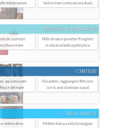
belle imbarcazioni
farà in mare conta ancora di più
BELLEZZA & BENESSERE
torio di cosmetici
Pelle dorata e protetta? Il segreto
specchia in mare
si cela in un’antica pietra Inca
CANTIERI
i, qui sono nate
Fincantieri, raggiungere Net zero
-Royce del mare
con 15 anni d'anticipo si può
CASE & ARREDI
ria-veliero dove
Il lettino barca a vela fa navigare