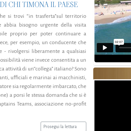
DI CHI TIMONA IL PAESE
 si trovi “in trasferta”sul territorio
 abbia bisogno urgente della visita
bile proprio per poter continuare a
vece, per esempio, un conducente che
e - rivolgersi liberamente a qualsiasi
ossibilità viene invece consentita a un
ca attività di un“collega” italiano? Sono
nti, ufficiali e marinai ai macchinisti,
ratore sia regolarmente imbarcato, che
one) a porsi le stessa domanda che si è
aptains Teams, associazione no-profit
Prosegui la lettura