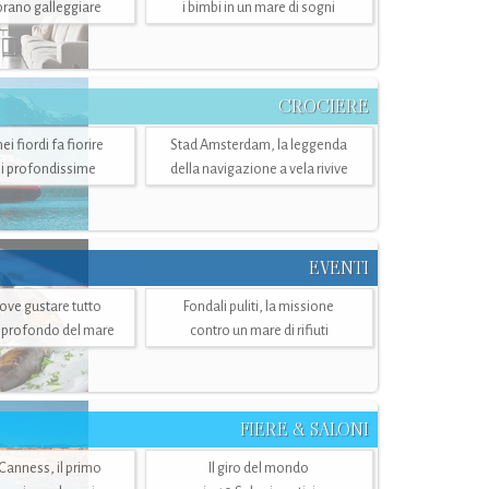
mbrano galleggiare
i bimbi in un mare di sogni
CROCIERE
i fiordi fa fiorire
Stad Amsterdam, la leggenda
i profondissime
della navigazione a vela rivive
EVENTI
dove gustare tutto
Fondali puliti, la missione
ù profondo del mare
contro un mare di rifiuti
FIERE & SALONI
 Canness, il primo
Il giro del mondo