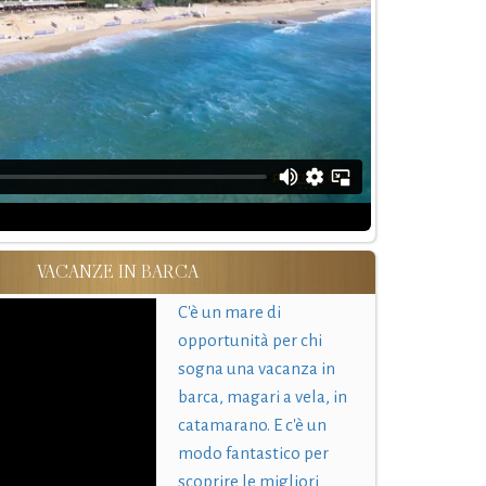
VACANZE IN BARCA
C'è un mare di
opportunità per chi
sogna una vacanza in
barca, magari a vela, in
catamarano. E c'è un
modo fantastico per
scoprire le migliori