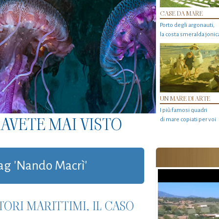
CASE DA MARE
Porto degli argonauti,
la costa smeralda jonic
UN MARE DI ARTE
I più famosi quadri
AVETE MAI VISTO
di mare copiati per voi
 tag 'Nando Macrì'
TORI MARITTIMI, IL CASO