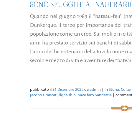
SONO SFUGGITE AL NAUFRAGIO
Quando nel giugno 1989 il “bateau-feu” (nav
Dunkerque, il terzo per importanza dei traff
popolazione come un eroe. Sui moli e in citt
anni ha prestato servizio sui banchi di sabbi
l’anno del bicentenario della Rivoluzione ma
secolo e mezzo di vita e avventure dei “bateaux
pubblicato il
31 Dicembre 2025
da
admin
| in
Storia, Cultu
Jacopo Brancati
,
light-ship
,
nave faro Sandettie
| comment