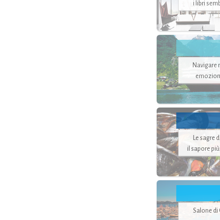
i libri se
Navigare ne
emozion
Le sagre 
il sapore pi
Salone di