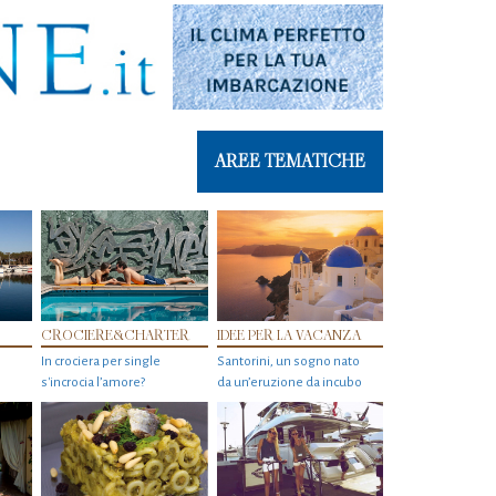
AREE TEMATICHE
CROCIERE&CHARTER
IDEE PER LA VACANZA
In crociera per single
Santorini, un sogno nato
s'incrocia l’amore?
da un’eruzione da incubo