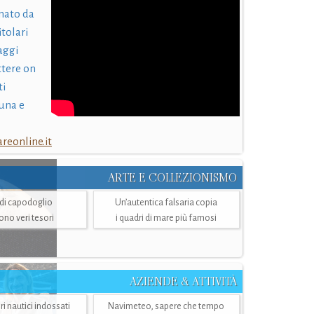
nato da
itolari
laggi
ttere on
ti
una e
eonline.it
ARTE E COLLEZIONISMO
i di capodoglio
Un’autentica falsaria copia
sono veri tesori
i quadri di mare più famosi
AZIENDE & ATTIVITÀ
ri nautici indossati
Navimeteo, sapere che tempo