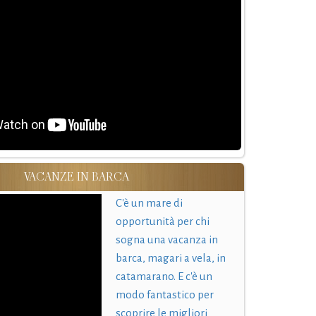
VACANZE IN BARCA
C'è un mare di
opportunità per chi
sogna una vacanza in
barca, magari a vela, in
catamarano. E c'è un
modo fantastico per
scoprire le migliori