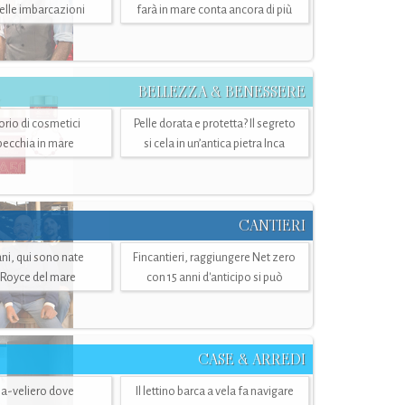
belle imbarcazioni
farà in mare conta ancora di più
BELLEZZA & BENESSERE
torio di cosmetici
Pelle dorata e protetta? Il segreto
specchia in mare
si cela in un’antica pietra Inca
CANTIERI
i, qui sono nate
Fincantieri, raggiungere Net zero
-Royce del mare
con 15 anni d'anticipo si può
CASE & ARREDI
ria-veliero dove
Il lettino barca a vela fa navigare