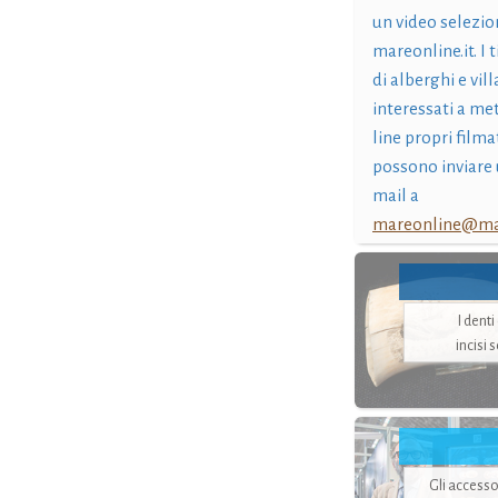
un video selezio
mareonline.it. I t
di alberghi e vil
interessati a me
line propri filma
possono inviare 
mail a
mareonline@mar
I dent
incisi 
Gli accesso