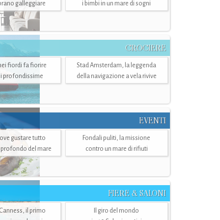
mbrano galleggiare
i bimbi in un mare di sogni
CROCIERE
i fiordi fa fiorire
Stad Amsterdam, la leggenda
i profondissime
della navigazione a vela rivive
EVENTI
dove gustare tutto
Fondali puliti, la missione
ù profondo del mare
contro un mare di rifiuti
FIERE & SALONI
 Canness, il primo
Il giro del mondo