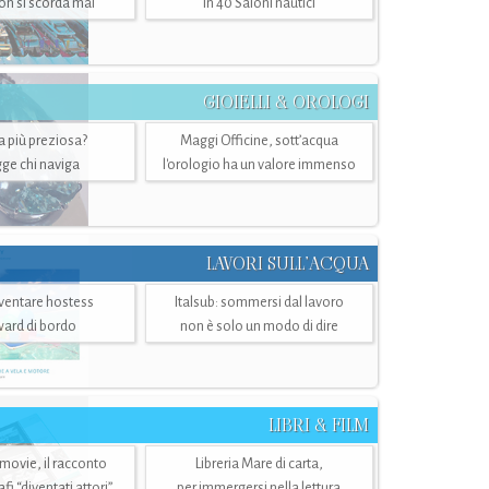
n si scorda mai
in 40 Saloni nautici
GIOIELLI & OROLOGI
ra più preziosa?
Maggi Officine, sott’acqua
ge chi naviga
l'orologio ha un valore immenso
LAVORI SULL’ACQUA
ventare hostess
Italsub: sommersi dal lavoro
ward di bordo
non è solo un modo di dire
LIBRI & FILM
 movie, il racconto
Libreria Mare di carta,
i “diventati attori”
per immergersi nella lettura