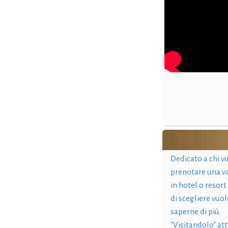
Dedicato a chi v
prenotare una v
in hotel o resort
di scegliere vuol
saperne di più.
"Visitandolo" at