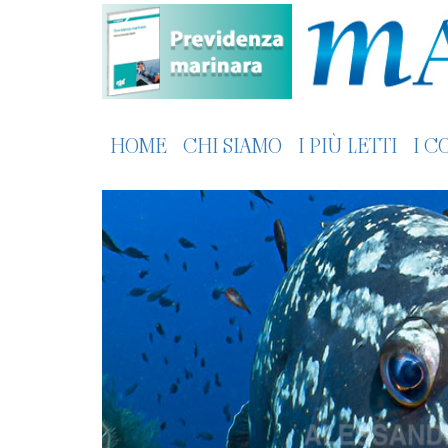
HOME
CHI SIAMO
I PIÙ LETTI
I C