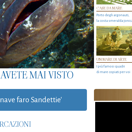
CASE DA MARE
Porto degli argonauti,
la costa smeralda jonic
UN MARE DI ARTE
I più famosi quadri
AVETE MAI VISTO
di mare copiati per voi
'nave faro Sandettie'
ARCAZIONI