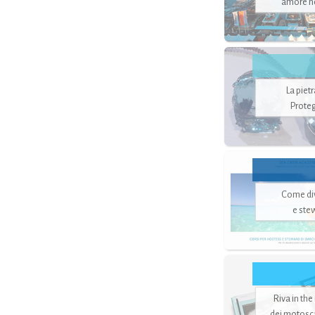
amore no
La piet
Proteg
Come di
e ste
Riva in the
dei motoscaf