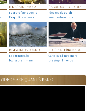
IL MARE IN TAVOLA
REGALI SOTTO IL SOLE
I cibi che fanno venire
Idee regalo per chi
a
l’acquolina in bocca
ama barche e mare
IMMAGINI DA SOGNO
STORIE E PERSONAGGI
Le più incredibili
Carlo Riva, l’ingegnere
burrasche in mare
che stupi' il mondo
VIDEOMARE QUANT'È BELLO