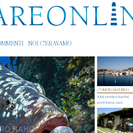
OMMENTI
NOI C'ERAVAMO
COMPRO&VENDO
AAA vendesi barche,
posti barca, case…