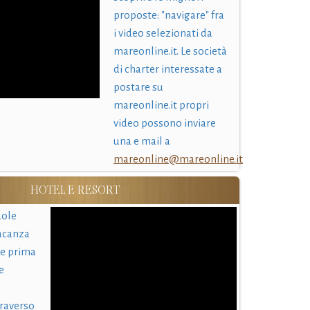
proposte: "navigare" fra
i video selezionati da
mareonline.it. Le società
di charter interessate a
postare su
mareonline.it propri
video possono inviare
una e mail a
mareonline@mareonline.it
HOTEL E RESORT
uole
acanza
 e prima
e
traverso