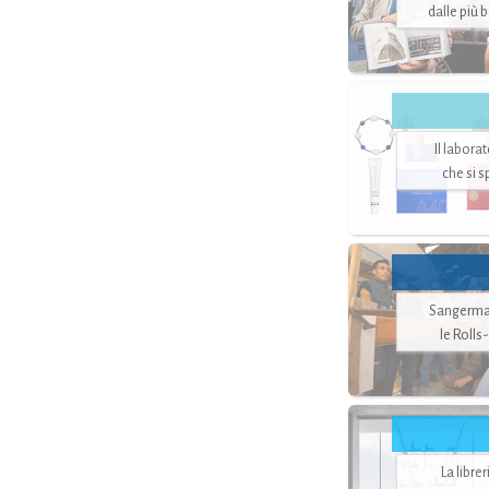
dalle più 
Il labora
che si 
Sangerman
le Rolls
La libre