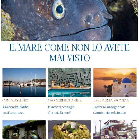
IL MARE COME NON LO AVETE
MAI VISTO
COMPRO&VENDO
CROCIERE&CHARTER
IDEE PER LA VACANZA
AAA vendesi barche,
In crociera per single
Santorini, un sogno nato
posti barca, case…
s'incrocia l’amore?
da un’eruzione da incubo