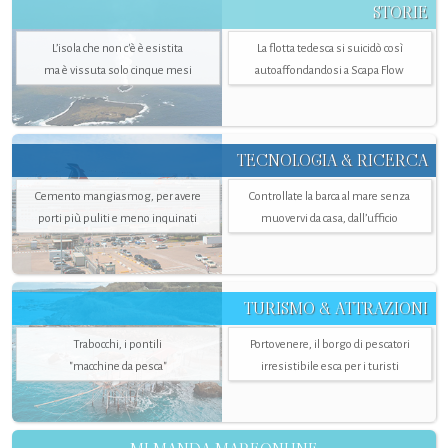
STORIE
L’isola che non c'è è esistita
La flotta tedesca si suicidò così
ma è vissuta solo cinque mesi
autoaffondandosi a Scapa Flow
TECNOLOGIA & RICERCA
Cemento mangiasmog, per avere
Controllate la barca al mare senza
porti più puliti e meno inquinati
muovervi da casa, dall’ufficio
TURISMO & ATTRAZIONI
Trabocchi, i pontili
Portovenere, il borgo di pescatori
"macchine da pesca"
irresistibile esca per i turisti