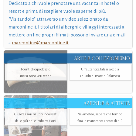
Dedicato a chi vuole prenotare una vacanza in hotel o
resort e prima di scegliere vuole saperne di più.
"Visitandolo" attraverso un video selezionato da
mareonline.it. I titolari di alberghi e villaggi interessati a
mettere on line propri filmati possono inviare una e mail
a
mareonline@mareonline.it
ARTE E COLLEZIONISMO
I denti di capodoglio
Un’autentica falsaria copia
incisi sono veri tesori
i quadri di mare più famosi
AZIENDE & ATTIVITÀ
Gli accessori nautici indossati
Navimeteo, sapere che tempo
dalle più belle imbarcazioni
farà in mare conta ancora di più