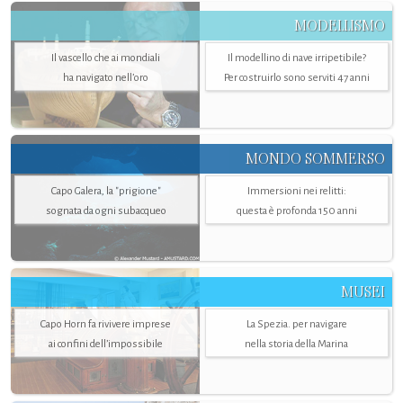
MODELLISMO
Il vascello che ai mondiali
Il modellino di nave irripetibile?
ha navigato nell’oro
Per costruirlo sono serviti 47 anni
MONDO SOMMERSO
Capo Galera, la "prigione"
Immersioni nei relitti:
sognata da ogni subacqueo
questa è profonda 150 anni
MUSEI
Capo Horn fa rivivere imprese
La Spezia. per navigare
ai confini dell’impossibile
nella storia della Marina