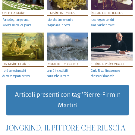
CASE DA MARE
IL MARE IN TAVOLA
REGALI SOTTO IL SOLE
Porto degli argonauti,
I cibi che fanno venire
Idee regalo per chi
la costa smeralda jonica
l’acquolina in bocca
ama barche e mare
UN MARE DI ARTE
IMMAGINI DA SOGNO
STORIE E PERSONAGGI
I più famosi quadri
Le più incredibili
Carlo Riva, l’ingegnere
di mare copiati per voi
burrasche in mare
che stupi' il mondo
Articoli presenti con tag 'Pierre-Firmin
Martin'
JONGKIND, IL PITTORE CHE RIUSCÌ A