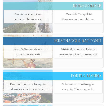
NONSOLOMARE
Per chi ama arrampicare
Il Mare della Tranquillità?
a strapiombo sul mare
Non serve andare sulla Luna
PERSONAGGI & RACCONTI
Vasco Da Gama così vince
Patrizia Mosconi, la stilista che
la guerra delle spezie
ama vestire gli yacht più eleganti
PORTI & MARINA
Palermo, il porto che ha saputo
Villasimius, tutto il meglio
diventare attrazione turistica
che può offrire un approdo