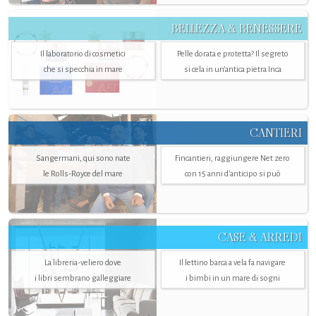
BELLEZZA & BENESSERE
Il laboratorio di cosmetici
Pelle dorata e protetta? Il segreto
che si specchia in mare
si cela in un’antica pietra Inca
CANTIERI
Sangermani, qui sono nate
Fincantieri, raggiungere Net zero
le Rolls-Royce del mare
con 15 anni d'anticipo si può
CASE & ARREDI
La libreria-veliero dove
Il lettino barca a vela fa navigare
i libri sembrano galleggiare
i bimbi in un mare di sogni