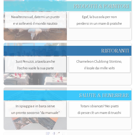
PRODOTTI & FORNITORI
Navaltecnosud, datemi un punto
Egaf, la bussola per non
e vi solleverò il mondo nautico
perdersi in un mare di pratiche
RISTORANTI
Just Peruzzi, a tavola anche
Chameleon Clubbing Stintino,
l’occhio vuole la sua parte
il locale dai mille volti
SALUTE & BENESSERE
In spiaggia e in barca serve
Totani sbiancati? Nei piatti
un pronto soccorso "da manuale"
di pesce c'è un mare di trucchi