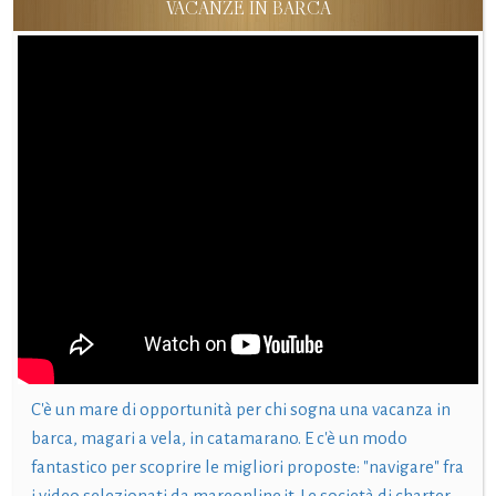
VACANZE IN BARCA
C'è un mare di opportunità per chi sogna una vacanza in
barca, magari a vela, in catamarano. E c'è un modo
fantastico per scoprire le migliori proposte: "navigare" fra
i video selezionati da mareonline.it. Le società di charter