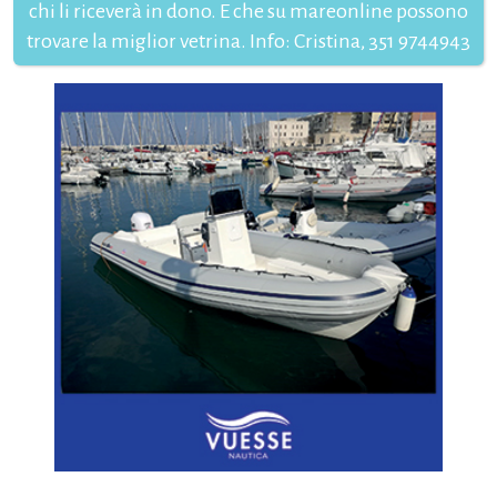
chi li riceverà in dono. E che su mareonline possono
trovare la miglior vetrina. Info: Cristina, 351 9744943