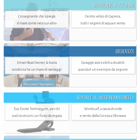
SCUOLE & CORSI
L'insegnante che spiega
Centro velico di Caprera,
il mare come nessun altro
tutti i segreti di acqua e vento
SERVIZI
Smart Boat Owner, la barca
Spiagge accessibili a disabili:
condivisa ha un mare di vantaggi
questa è un esempio da seguire
SPORT & ALLENAMENTO
Top Excite Technogym, per chi
Windsurf, a caccia di onde
vuol costruirsi un fisico da regata
e vento dalla Corsica a Okinawa