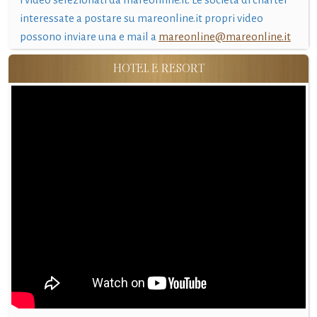
interessate a postare su mareonline.it propri video
possono inviare una e mail a
mareonline@mareonline.it
HOTEL E RESORT