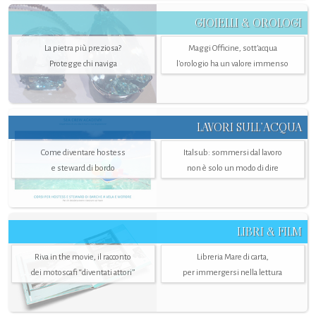
GIOIELLI & OROLOGI
La pietra più preziosa?
Maggi Officine, sott’acqua
Protegge chi naviga
l'orologio ha un valore immenso
LAVORI SULL’ACQUA
Come diventare hostess
Italsub: sommersi dal lavoro
e steward di bordo
non è solo un modo di dire
LIBRI & FILM
Riva in the movie, il racconto
Libreria Mare di carta,
dei motoscafi “diventati attori”
per immergersi nella lettura