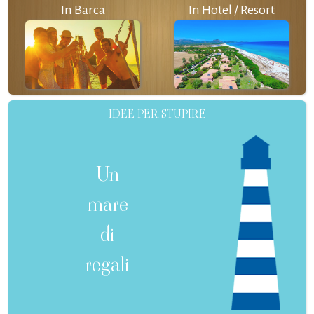
In Barca
In Hotel / Resort
IDEE PER STUPIRE
Un
mare
di
regali