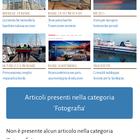
IMPRESE DI MARE
MARE DI TECNOLOGIA
METEO
L'azienda che tiene alta la
Stive porta barche
Il sito per navigare
bandiera italiana sui mari
l'invenzione vincente
lontano dai pericoli
SICUREZZA IN MARE
MARE SOSTENIBILE
TRAGHETTI
Primo soccorso, meglio
Ricarica elettrica nei porti,
Grimaldi raddoppia
impararlo a bordo
una montagna di soluzioni
le corse per la Sardegna
Articoli presenti nella categoria
'Fotografia'
Non è presente alcun articolo nella categoria