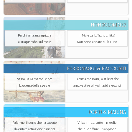
NONSOLOMARE
Per chi ama arrampicare
Il Mare della Tranquillità?
a strapiombo sul mare
Non serve andare sulla Luna
PERSONAGGI & RACCONTI
Vasco Da Gama così vince
Patrizia Mosconi, la stilista che
la guerra delle spezie
ama vestire gli yacht più eleganti
PORTI & MARINA
Palermo, il porto che ha saputo
Villasimius, tutto il meglio
diventare attrazione turistica
che può offrire un approdo