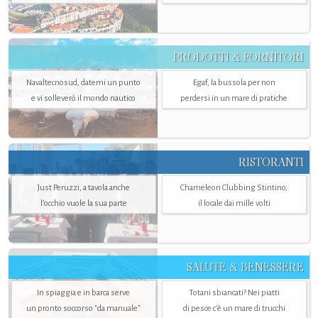
PRODOTTI & FORNITORI
Navaltecnosud, datemi un punto
Egaf, la bussola per non
e vi solleverò il mondo nautico
perdersi in un mare di pratiche
RISTORANTI
Just Peruzzi, a tavola anche
Chameleon Clubbing Stintino,
l’occhio vuole la sua parte
il locale dai mille volti
SALUTE & BENESSERE
In spiaggia e in barca serve
Totani sbiancati? Nei piatti
un pronto soccorso "da manuale"
di pesce c'è un mare di trucchi