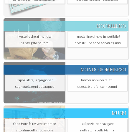
MODELLISMO
Il vascello che ai mondiali
Il modellino di nave irripetibile?
ha navigato nell’oro
Per costruirlo sono serviti 47 anni
MONDO SOMMERSO
Capo Galera, la "prigione"
Immersioni nei relitti:
sognata da ogni subacqueo
questa è profonda 150 anni
MUSEI
Capo Horn fa rivivere imprese
La Spezia. per navigare
ai confini dell’impossibile
nella storia della Marina