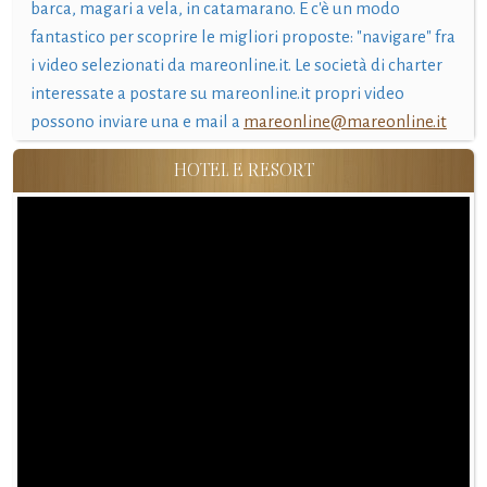
barca, magari a vela, in catamarano. E c'è un modo
fantastico per scoprire le migliori proposte: "navigare" fra
i video selezionati da mareonline.it. Le società di charter
interessate a postare su mareonline.it propri video
possono inviare una e mail a
mareonline@mareonline.it
HOTEL E RESORT