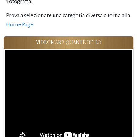
'Fotografia'.
Prova a selezionare una categoria diversa o torna alla
Home Page
.
VIDEOMARE QUANT'È BELLO