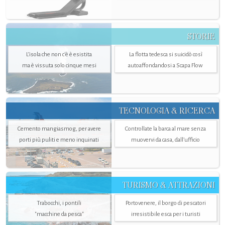
STORIE
L’isola che non c'è è esistita
La flotta tedesca si suicidò così
ma è vissuta solo cinque mesi
autoaffondandosi a Scapa Flow
TECNOLOGIA & RICERCA
Cemento mangiasmog, per avere
Controllate la barca al mare senza
porti più puliti e meno inquinati
muovervi da casa, dall’ufficio
TURISMO & ATTRAZIONI
Trabocchi, i pontili
Portovenere, il borgo di pescatori
"macchine da pesca"
irresistibile esca per i turisti