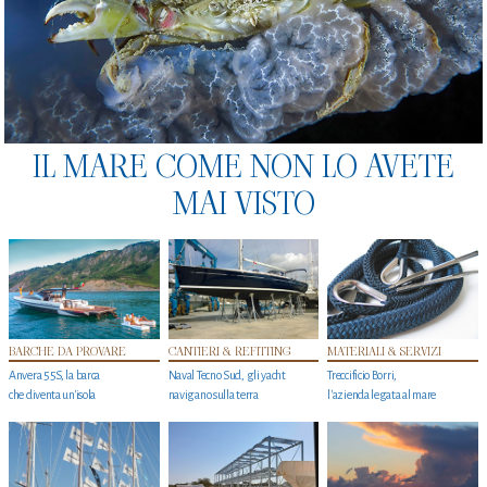
IL MARE COME NON LO AVETE
MAI VISTO
BARCHE DA PROVARE
CANTIERI & REFITTING
MATERIALI & SERVIZI
Anvera 55S, la barca
Naval Tecno Sud, gli yacht
Treccificio Borri,
che diventa un'isola
navigano sulla terra
l'azienda legata al mare