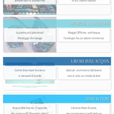
amore non si scorda mai
in 40 Saloni nautici
GIOIELLI & OROLOGI
La pietra più preziosa?
Maggi Officine, sott’acqua
Protegge chi naviga
l'orologio ha un valore immenso
LAVORI SULL’ACQUA
Come diventare hostess
Italsub: sommersi dal lavoro
e steward di bordo
non è solo un modo di dire
LIBRI & FILM
Riva in the movie, il racconto
Libreria Mare di carta,
dei motoscafi “diventati attori”
per immergersi nella lettura