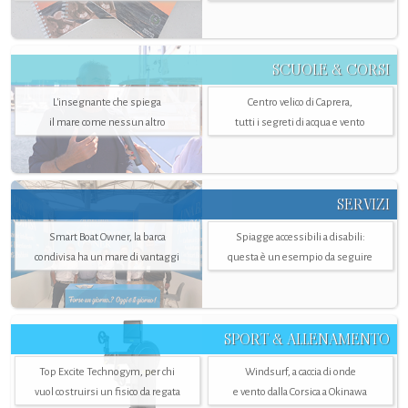
SCUOLE & CORSI
L'insegnante che spiega
Centro velico di Caprera,
il mare come nessun altro
tutti i segreti di acqua e vento
SERVIZI
Smart Boat Owner, la barca
Spiagge accessibili a disabili:
condivisa ha un mare di vantaggi
questa è un esempio da seguire
SPORT & ALLENAMENTO
Top Excite Technogym, per chi
Windsurf, a caccia di onde
vuol costruirsi un fisico da regata
e vento dalla Corsica a Okinawa