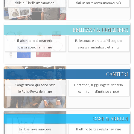
dalle più belle imbarcazioni
farà in mare conta ancora di più
BELLEZZA & BENESSERE
Il laboratorio di cosmetici
Pelle dorata e protetta? Il segreto
che si specchia in mare
si cela in un’antica pietra Inca
CANTIERI
Sangermani, qui sono nate
Fincantieri, raggiungere Net zero
le Rolls-Royce del mare
con 15 anni d'anticipo si può
CASE & ARREDI
La libreria-veliero dove
Il lettino barca a vela fa navigare