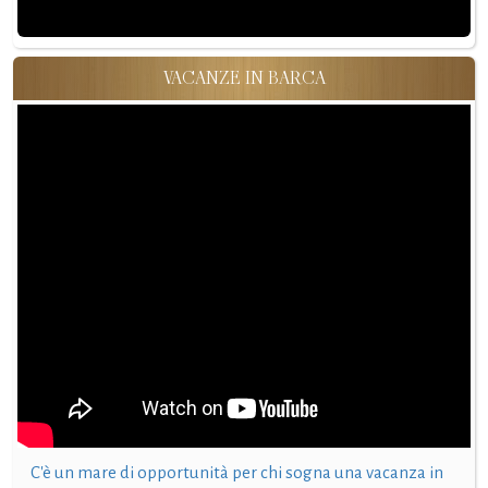
VACANZE IN BARCA
C'è un mare di opportunità per chi sogna una vacanza in