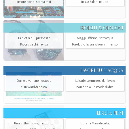
amore non si scorda mai
in 40 Saloni nautici
GIOIELLI & OROLOGI
La pietra più preziosa?
Maggi Officine, sott’acqua
Protegge chi naviga
l'orologio ha un valore immenso
LAVORI SULL’ACQUA
Come diventare hostess
Italsub: sommersi dal lavoro
e steward di bordo
non è solo un modo di dire
LIBRI & FILM
Riva in the movie, il racconto
Libreria Mare di carta,