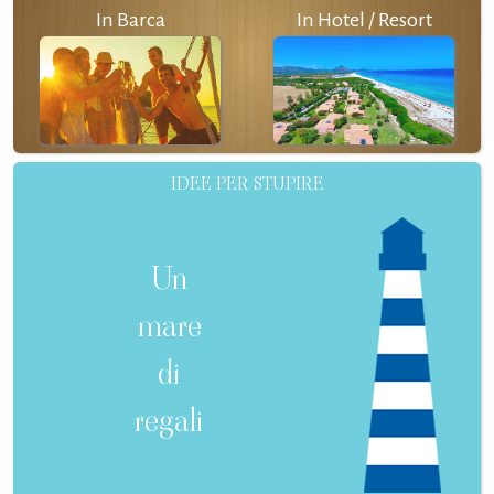
In Barca
In Hotel / Resort
IDEE PER STUPIRE
Un
mare
di
regali