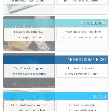
dei motoscafi “diventati attori”
per immergersi nella lettura
MODELLISMO
Il vascello che ai mondiali
Il modellino di nave irripetibile?
ha navigato nell’oro
Per costruirlo sono serviti 47 anni
MONDO SOMMERSO
Capo Galera, la "prigione"
Immersioni nei relitti:
sognata da ogni subacqueo
questa è profonda 150 anni
MUSEI
Capo Horn fa rivivere imprese
La Spezia. per navigare
ai confini dell’impossibile
nella storia della Marina