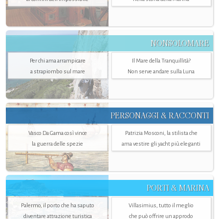
NONSOLOMARE
Per chi ama arrampicare
Il Mare della Tranquillità?
a strapiombo sul mare
Non serve andare sulla Luna
PERSONAGGI & RACCONTI
Vasco Da Gama così vince
Patrizia Mosconi, la stilista che
la guerra delle spezie
ama vestire gli yacht più eleganti
PORTI & MARINA
Palermo, il porto che ha saputo
Villasimius, tutto il meglio
diventare attrazione turistica
che può offrire un approdo