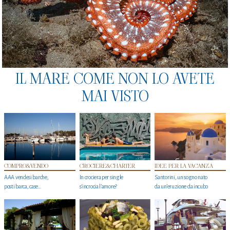
IL MARE COME NON LO AVETE
MAI VISTO
COMPRO&VENDO
CROCIERE&CHARTER
IDEE PER LA VACANZA
AAA vendesi barche,
In crociera per single
Santorini, un sogno nato
posti barca, case…
s'incrocia l’amore?
da un’eruzione da incubo