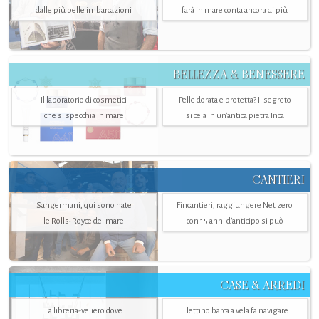
dalle più belle imbarcazioni
farà in mare conta ancora di più
BELLEZZA & BENESSERE
Il laboratorio di cosmetici
Pelle dorata e protetta? Il segreto
che si specchia in mare
si cela in un’antica pietra Inca
CANTIERI
Sangermani, qui sono nate
Fincantieri, raggiungere Net zero
le Rolls-Royce del mare
con 15 anni d'anticipo si può
CASE & ARREDI
La libreria-veliero dove
Il lettino barca a vela fa navigare