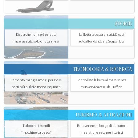
STORIE
L’isola che non c'è è esistita
La flotta tedesca si suicidò così
ma è vissuta solo cinque mesi
autoaffondandosi a Scapa Flow
TECNOLOGIA & RICERCA
Cemento mangiasmog, per avere
Controllate la barca al mare senza
porti più puliti e meno inquinati
muovervi da casa, dall’ufficio
TURISMO & ATTRAZIONI
Trabocchi, i pontili
Portovenere, il borgo di pescatori
"macchine da pesca"
irresistibile esca per i turisti