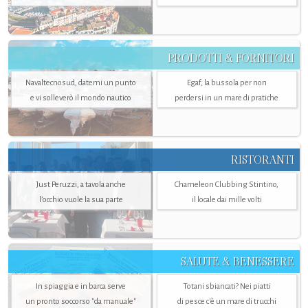
PRODOTTI & FORNITORI
Navaltecnosud, datemi un punto
Egaf, la bussola per non
e vi solleverò il mondo nautico
perdersi in un mare di pratiche
RISTORANTI
Just Peruzzi, a tavola anche
Chameleon Clubbing Stintino,
l’occhio vuole la sua parte
il locale dai mille volti
SALUTE & BENESSERE
In spiaggia e in barca serve
Totani sbiancati? Nei piatti
un pronto soccorso "da manuale"
di pesce c'è un mare di trucchi