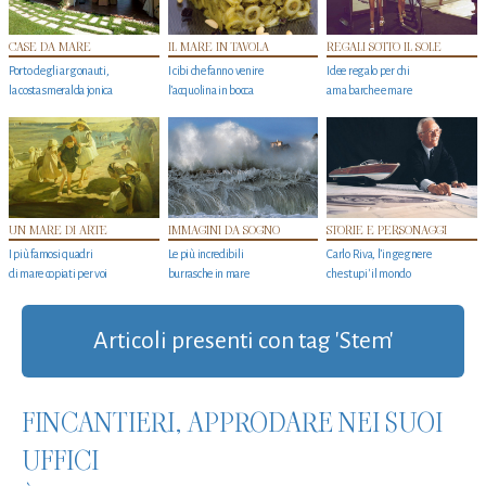
CASE DA MARE
IL MARE IN TAVOLA
REGALI SOTTO IL SOLE
Porto degli argonauti,
I cibi che fanno venire
Idee regalo per chi
la costa smeralda jonica
l’acquolina in bocca
ama barche e mare
UN MARE DI ARTE
IMMAGINI DA SOGNO
STORIE E PERSONAGGI
I più famosi quadri
Le più incredibili
Carlo Riva, l’ingegnere
di mare copiati per voi
burrasche in mare
che stupi' il mondo
Articoli presenti con tag 'Stem'
FINCANTIERI, APPRODARE NEI SUOI
UFFICI