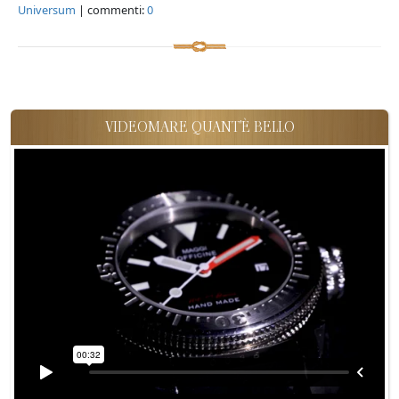
Universum
| commenti:
0
VIDEOMARE QUANT'È BELLO