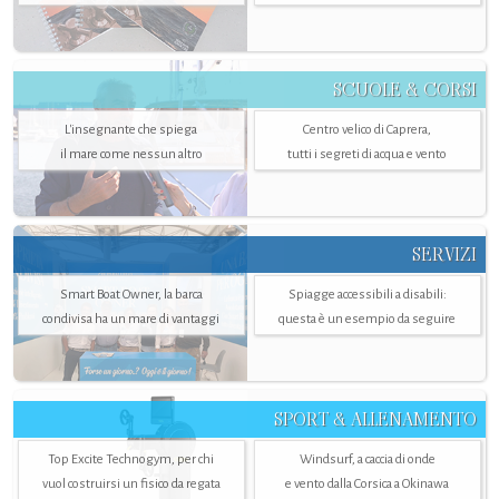
SCUOLE & CORSI
L'insegnante che spiega
Centro velico di Caprera,
il mare come nessun altro
tutti i segreti di acqua e vento
SERVIZI
Smart Boat Owner, la barca
Spiagge accessibili a disabili:
condivisa ha un mare di vantaggi
questa è un esempio da seguire
SPORT & ALLENAMENTO
Top Excite Technogym, per chi
Windsurf, a caccia di onde
vuol costruirsi un fisico da regata
e vento dalla Corsica a Okinawa