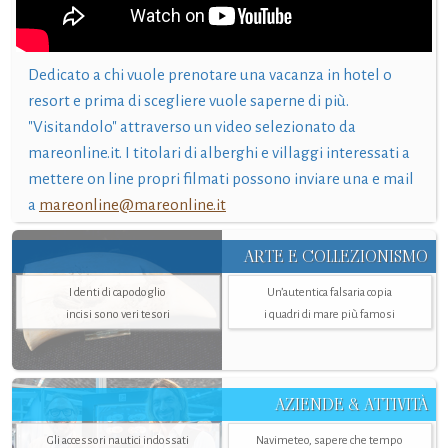
Dedicato a chi vuole prenotare una vacanza in hotel o
resort e prima di scegliere vuole saperne di più.
"Visitandolo" attraverso un video selezionato da
mareonline.it. I titolari di alberghi e villaggi interessati a
mettere on line propri filmati possono inviare una e mail
a
mareonline@mareonline.it
ARTE E COLLEZIONISMO
I denti di capodoglio
Un’autentica falsaria copia
incisi sono veri tesori
i quadri di mare più famosi
AZIENDE & ATTIVITÀ
Gli accessori nautici indossati
Navimeteo, sapere che tempo