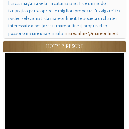
barca, magari a vela, in catamarano. E c'è un modo
fantastico per scoprire le migliori proposte: "navigare" fra
i video selezionati da mareonline.it. Le società di charter
interessate a postare su mareonline.it propri video
possono inviare una e mail a
mareonline@mareonline.it
HOTEL E RESORT